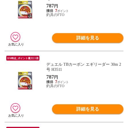
787
円
7
釣具のFTO
詳細を見る
8/6時点_ポイント最大11倍
デュエル TBカーボン エギリーダー 30m 2
号 H3511
787
円
7
釣具のFTO
詳細を見る