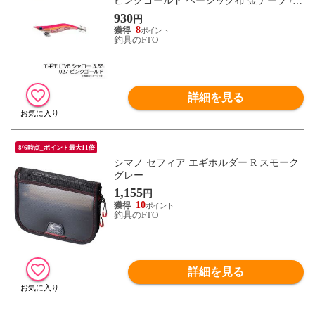
ピンクゴールド ベーシック布 金テープ /エ
ギ 2019年 新製品 エギング 定番 アオリイ
930
円
カ エギ王 ライブ
8
釣具のFTO
詳細を見る
8/6時点_ポイント最大11倍
シマノ セフィア エギホルダー R スモーク
グレー
1,155
円
10
釣具のFTO
詳細を見る