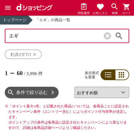
閲覧履歴
お気に入り
検索
カート
トップページ
「エギ」の商品一覧
検索
釣具のFTO
1
～
60
表示形式
/
3,996
件
を変更
リスト
グリッド
条件で絞り込む
※
「ポイント最大○倍」と記載された商品については、各商品ごとに設定され
たキャンペーン条件（エントリー含む）によりポイント付与倍率が決定し
ます。
ポイントアップの条件は各商品に設定されたキャンペーンにより異なりま
すので、詳細は各商品詳細ページよりご確認ください。