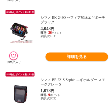
8/6時点_ポイント最大11倍
シマノ BK-248Q セフィア船縁エギポーチ
ブラック
4,043
円
36
釣具のFTO
詳細を見る
8/6時点_ポイント最大11倍
シマノ BP-221S Sephia エギホルダー スモ
ークグレー S
1,073
円
9
釣具のFTO