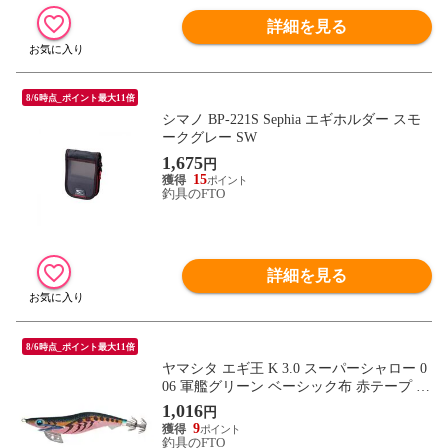
詳細を見る
8/6時点_ポイント最大11倍
シマノ BP-221S Sephia エギホルダー スモ
ークグレー SW
1,675
円
15
釣具のFTO
詳細を見る
8/6時点_ポイント最大11倍
ヤマシタ エギ王 K 3.0 スーパーシャロー 0
06 軍艦グリーン ベーシック布 赤テープ /
エギ 2019年 新製品 エギング 定番 アオリ
1,016
円
イカ
9
釣具のFTO