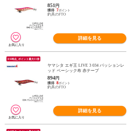
851
円
7
釣具のFTO
詳細を見る
8/6時点_ポイント最大11倍
ヤマシタ エギ王 LIVE 3 034 パッションレ
ッド ベーシック布 赤テープ
894
円
8
釣具のFTO
詳細を見る