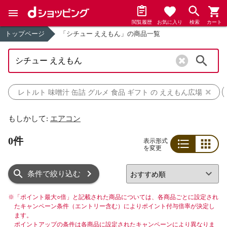
閲覧履歴
お気に入り
検索
カート
トップページ
「シチュー ええもん」の商品一覧
検索
レトルト 味噌汁 缶詰 グルメ 食品 ギフト の ええもん広場
もしかして:
エアコン
0件
表示形式
を変更
リスト
グリッド
条件で絞り込む
※
「ポイント最大○倍」と記載された商品については、各商品ごとに設定され
たキャンペーン条件（エントリー含む）によりポイント付与倍率が決定し
ます。
ポイントアップの条件は各商品に設定されたキャンペーンにより異なりま