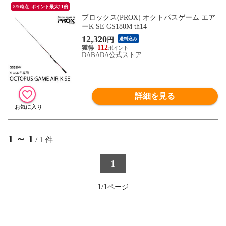
8/9時点_ポイント最大11倍
プロックス(PROX) オクトパスゲーム エア
ーK SE GS180M th14
12,320
円
送料込み
112
DABADA公式ストア
詳細を見る
1
～
1
/
1
件
1
1/1