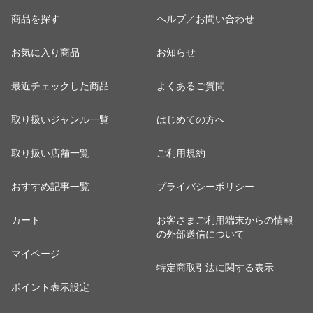
地 メール便 送料
メンズ レディー
メンズ レディー
DA
商品を探す
ヘルプ／お問い合わせ
無料 在庫処分品
ス キッズ ユニセ
ス キッズ ユニセ
【W】 訳あり
ックス 海水浴 磯
ックス 海水浴 磯
お気に入り商品
お知らせ
遊び 川遊び 滑ら
遊び 川遊び 滑ら
ない コンパクト
ない コンパクト
おすすめ おしゃ
おすすめ おしゃ
最近チェックした商品
よくあるご質問
れ
れ
取り扱いジャンル一覧
はじめての方へ
取り扱い店舗一覧
ご利用規約
おすすめ記事一覧
プライバシーポリシー
カート
お客さまご利用端末からの情報
の外部送信について
マイページ
特定商取引法に関する表示
ポイント表示設定