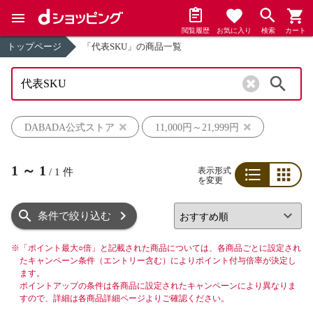
閲覧履歴
お気に入り
検索
カート
トップページ
「代表SKU」の商品一覧
検索
DABADA公式ストア
11,000円～21,999円
1
～
1
表示形式
/
1
件
を変更
リスト
グリッド
条件で絞り込む
※
「ポイント最大○倍」と記載された商品については、各商品ごとに設定され
たキャンペーン条件（エントリー含む）によりポイント付与倍率が決定し
ます。
ポイントアップの条件は各商品に設定されたキャンペーンにより異なりま
すので、詳細は各商品詳細ページよりご確認ください。