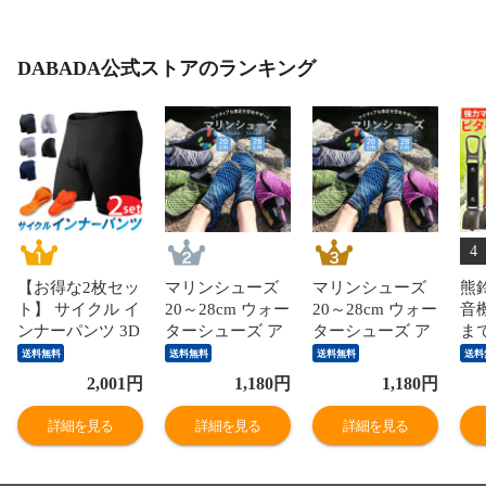
DABADA公式ストアのランキング
4
【お得な2枚セッ
マリンシューズ
マリンシューズ
熊
ト】 サイクル イ
20～28cm ウォー
20～28cm ウォー
音
ンナーパンツ 3D
ターシューズ ア
ターシューズ ア
ま
ゲルパッド付き
クアシューズ ビ
クアシューズ ビ
な音
送料無料
送料無料
送料無料
送料
インナーウェア
ーチシューズ 水
ーチシューズ 水
超
2,001
円
1,180
円
1,180
円
レーパン レーサ
陸両用シューズ
陸両用シューズ
ト
ーパンツ サイク
シュノーケリン
シュノーケリン
音
詳細を見る
詳細を見る
詳細を見る
ルウェア サイク
グ 速乾 フィット
グ 速乾 フィット
ナ
ルジャージ メン
ネスシューズ 軽
ネスシューズ 軽
ア
ズ レディース 無
量 子供用 大人用
量 子供用 大人用
通