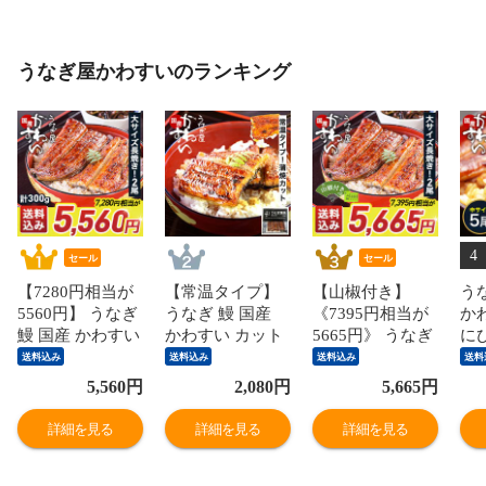
うなぎ屋かわすいのランキング
4
セール
セール
【7280円相当が
【常温タイプ】
【山椒付き】
う
5560円】 うなぎ
うなぎ 鰻 国産
《7395円相当が
か
鰻 国産 かわすい
かわすい カット
5665円》 うなぎ
に
2尾入り(合計
1パック 100g 送
鰻 国産 かわすい
ズ 
送料込み
送料込み
送料込み
送料
300g) 大サイズ
料無料 ウナギ 蒲
2尾入り(合計
無
5,560
円
2,080
円
5,665
円
送料無料 ウナギ
焼き 食品 ギフト
300g) 大サイズ
き
蒲焼き 食品 ギフ
誕生日プレゼン
送料無料 ウナギ
誕
詳細を見る
詳細を見る
詳細を見る
ト 誕生日プレゼ
ト 母親 父親 お
蒲焼き 食品 ギフ
ト 
ント 母親 父親
取り寄せ グルメ
ト 誕生日プレゼ
取