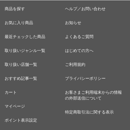
お取り寄せ グル
海鮮 人気 おすす
ント 母親 父親
海
メ 海鮮 人気 お
め 内祝 食べ物
お取り寄せ グル
め
商品を探す
ヘルプ／お問い合わせ
すすめ お中元 御
手土産に 便利 海
メ 海鮮 人気 お
【
中元 内祝 ＜のし
外 土産
すすめ 内祝 食べ
お気に入り商品
お知らせ
対応可＞
物＜のし対応可
＞
最近チェックした商品
よくあるご質問
取り扱いジャンル一覧
はじめての方へ
取り扱い店舗一覧
ご利用規約
おすすめ記事一覧
プライバシーポリシー
カート
お客さまご利用端末からの情報
の外部送信について
マイページ
特定商取引法に関する表示
ポイント表示設定