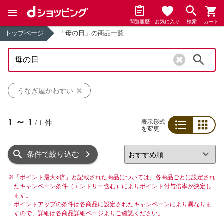
閲覧履歴
お気に入り
検索
カート
トップページ
「母の日」の商品一覧
検索
うなぎ屋かわすい
1
～
1
表示形式
/
1
件
を変更
リスト
グリッド
条件で絞り込む
※
「ポイント最大○倍」と記載された商品については、各商品ごとに設定され
たキャンペーン条件（エントリー含む）によりポイント付与倍率が決定し
ます。
ポイントアップの条件は各商品に設定されたキャンペーンにより異なりま
すので、詳細は各商品詳細ページよりご確認ください。