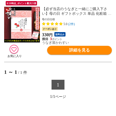
8/10時点_ポイント最大15倍
【必ず当店のうなぎと一緒にご購入下さ
い】母の日 ギフトボックス 単品 化粧箱 た
て38cm×幅18cm×高さ5.5cm ギフトボック
母の日仕様
ス ギフト プレゼント お母さん
5.0
(2件)
クーポンあり
330
円
送料込み
3
うなぎ屋かわすい
詳細を見る
1
～
1
/
1
件
1
1/1