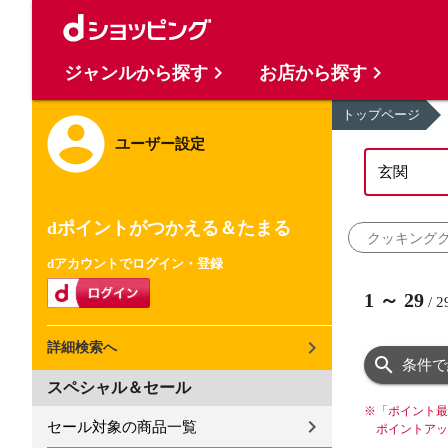
ジャンルから探す
お店から探す
トップページ
ユーザー設定
dポイントがつかえる＆たまる
クッキング
dアカウントでログイン・登録
1
～
29
/
2
詳細検索へ
条件で
スペシャル＆セール
※
「ポイント最
セール対象の商品一覧
ポイントアッ