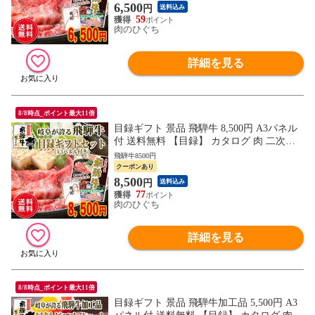
6,500
円
送料込み
59
肉のひぐち
詳細を見る
8/8時点_ポイント最大11倍
目録ギフト 景品 飛騨牛 8,500円 A3パネル
付 送料無料 【目録】 カタログ 肉 二次会
ゴルフ コンペ ビンゴ 忘年会 新年会 歓送
飛騨牛8500円
迎会 イベント
クーポンあり
8,500
円
送料込み
77
肉のひぐち
詳細を見る
8/8時点_ポイント最大11倍
目録ギフト 景品 飛騨牛加工品 5,500円 A3