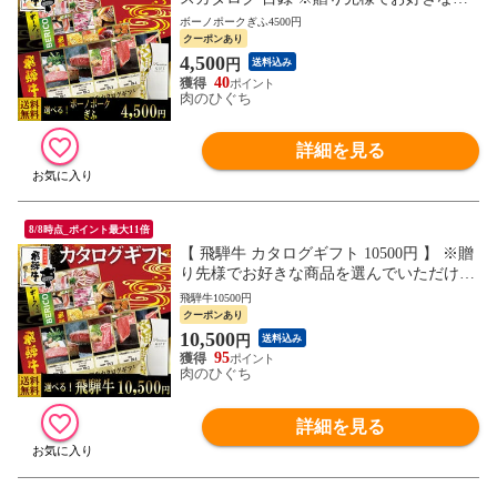
品を選んでいただけます カタログ 福利厚
ボーノポークぎふ4500円
生 内祝 御礼 お祝い 御祝 肉 グルメ ギフト
クーポンあり
4,500
円
送料込み
40
肉のひぐち
詳細を見る
8/8時点_ポイント最大11倍
【 飛騨牛 カタログギフト 10500円 】 ※贈
り先様でお好きな商品を選んでいただけま
す 送料無料 カタログ 福利厚生 内祝 御礼
飛騨牛10500円
お祝い 御祝 肉 グルメ ギフト
クーポンあり
10,500
円
送料込み
95
肉のひぐち
詳細を見る