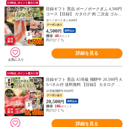
8/8時点_ポイント最大11倍
目録ギフト 景品 ボーノポークぎふ 4,500円
コース【目録】 カタログ 肉 二次会 ゴルフ
コンペ ビンゴ 忘年会 新年会 歓送迎会 イ
ボーノポークぎふ4500円
ベント
クーポンあり
4,500
円
送料込み
40
肉のひぐち
詳細を見る
8/8時点_ポイント最大11倍
目録ギフト 景品 A5等級 飛騨牛 20,500円 A
3パネル付 送料無料 【目録】 カタログ 肉
二次会 ゴルフ コンペ ビンゴ 忘年会 新年
A5等級飛騨牛20500円
会 歓送迎会 イベント
クーポンあり
20,500
円
送料込み
186
肉のひぐち
詳細を見る