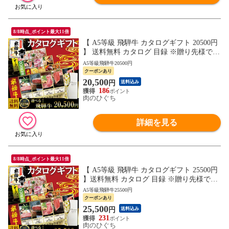
8/8時点_ポイント最大11倍
【 A5等級 飛騨牛 カタログギフト 20500円
】 送料無料 カタログ 目録 ※贈り先様でお
好きな商品を選んでいただけます カタログ
A5等級飛騨牛20500円
福利厚生 内祝 御礼 お祝い 御祝 肉 グルメ
クーポンあり
ギフト
20,500
円
送料込み
186
肉のひぐち
詳細を見る
8/8時点_ポイント最大11倍
【 A5等級 飛騨牛 カタログギフト 25500円
】送料無料 カタログ 目録 ※贈り先様でお
好きな商品を選んでいただけます カタログ
A5等級飛騨牛25500円
福利厚生 内祝 御礼 お祝い 御祝 肉 グルメ
クーポンあり
ギフト
25,500
円
送料込み
231
肉のひぐち