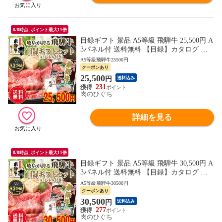
8/8時点_ポイント最大11倍
目録ギフト 景品 A5等級 飛騨牛 25,500円 A
3パネル付 送料無料 【目録】カタログ 肉
二次会 ゴルフ コンペ ビンゴ 忘年会 新年
A5等級飛騨牛25500円
会 歓送迎会 イベント
クーポンあり
25,500
円
送料込み
231
肉のひぐち
詳細を見る
8/8時点_ポイント最大11倍
目録ギフト 景品 A5等級 飛騨牛 30,500円 A
3パネル付 送料無料 【目録】カタログ 肉
二次会 ゴルフ コンペ ビンゴ 忘年会 新年
A5等級飛騨牛30500円
会 歓送迎会 イベント
クーポンあり
30,500
円
送料込み
277
肉のひぐち