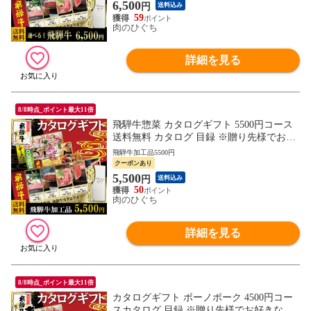
6,500
円
送料込み
59
肉のひぐち
詳細を見る
8/8時点_ポイント最大11倍
飛騨牛惣菜 カタログギフト 5500円コース
送料無料 カタログ 目録 ※贈り先様でお好
きな商品を選択 御礼 内祝 カタログ 福利厚
飛騨牛加工品5500円
生 内祝 御礼 お祝い 御祝 肉 グルメ ギフト
クーポンあり
5,500
円
送料込み
50
肉のひぐち
詳細を見る
8/8時点_ポイント最大11倍
カタログギフト ボーノポーク 4500円コー
スカタログ 目録 ※贈り先様でお好きな商