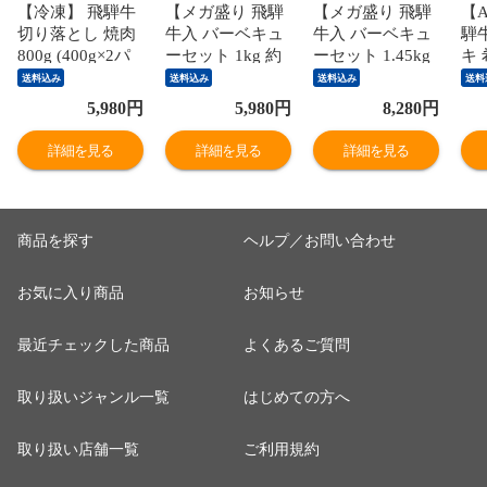
【冷凍】 飛騨牛
【メガ盛り 飛騨
【メガ盛り 飛騨
【A
切り落とし 焼肉
牛入 バーベキュ
牛入 バーベキュ
騨
800g (400g×2パ
ーセット 1kg 約
ーセット 1.45kg
キ 
ック) 送料無料
4-5人前】【冷
約4-5人前】【冷
化
送料込み
送料込み
送料込み
送料
バーベキュー 訳
凍】飛騨牛＆国
凍】 送料無料 飛
付
5,980
円
5,980
円
8,280
円
アリ 訳あり わけ
産豚肉 焼き肉セ
騨牛＆国産豚肉
無料
あり 肉 おうち焼
ット 送料無料 バ
＆ 牛タン ＆ウイ
枚 
詳細を見る
詳細を見る
詳細を見る
き肉 黒毛和牛 お
ーベキュー BBQ
ンナー 1.45㎏ バ
肉
試し hrp
焼肉 焼き肉 和牛
ーベキュー 焼き
祝
国産 hrp
肉 焼肉 銘柄和牛
黒
国産豚 牛たん
り h
商品を探す
ヘルプ／お問い合わせ
BBQ 詰め合わせ
お気に入り商品
お知らせ
最近チェックした商品
よくあるご質問
取り扱いジャンル一覧
はじめての方へ
取り扱い店舗一覧
ご利用規約