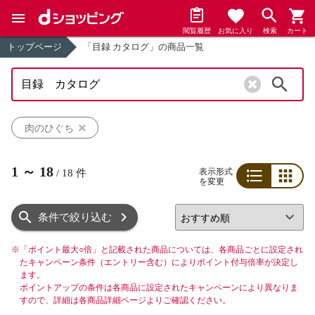
閲覧履歴
お気に入り
検索
カート
トップページ
「目録 カタログ」の商品一覧
検索
肉のひぐち
1
～
18
表示形式
/
18
件
を変更
リスト
グリッド
条件で絞り込む
※
「ポイント最大○倍」と記載された商品については、各商品ごとに設定され
たキャンペーン条件（エントリー含む）によりポイント付与倍率が決定し
ます。
ポイントアップの条件は各商品に設定されたキャンペーンにより異なりま
すので、詳細は各商品詳細ページよりご確認ください。