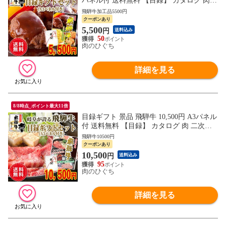
パネル付 送料無料 【目録】 カタログ 肉
二次会 ゴルフ コンペ ビンゴ 忘年会 新年
飛騨牛加工品5500円
会 歓送迎会 イベント
クーポンあり
5,500
円
送料込み
50
肉のひぐち
詳細を見る
8/8時点_ポイント最大11倍
目録ギフト 景品 飛騨牛 10,500円 A3パネル
付 送料無料 【目録】 カタログ 肉 二次会
ゴルフ コンペ ビンゴ 忘年会 新年会 歓送
飛騨牛10500円
迎会 イベント
クーポンあり
10,500
円
送料込み
95
肉のひぐち
詳細を見る