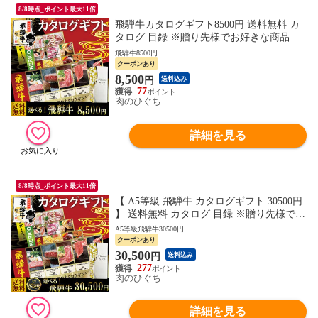
8/8時点_ポイント最大11倍
飛騨牛カタログギフト8500円 送料無料 カ
タログ 目録 ※贈り先様でお好きな商品を
選んでいただけます カタログ 福利厚生 内
飛騨牛8500円
祝 御礼 お祝い 御祝 肉 グルメ ギフト
クーポンあり
8,500
円
送料込み
77
肉のひぐち
詳細を見る
8/8時点_ポイント最大11倍
【 A5等級 飛騨牛 カタログギフト 30500円
】 送料無料 カタログ 目録 ※贈り先様でお
好きな商品を選んでいただけます カタログ
A5等級飛騨牛30500円
福利厚生 内祝 御礼 お祝い 御祝 肉 グルメ
クーポンあり
ギフト
30,500
円
送料込み
277
肉のひぐち
詳細を見る