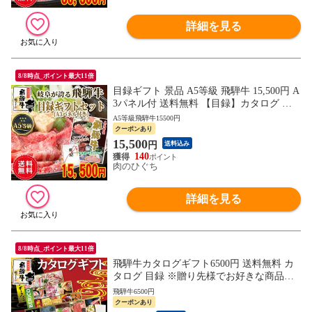
詳細を見る
8/8時点_ポイント最大11倍
目録ギフト 景品 A5等級 飛騨牛 15,500円 A
3パネル付 送料無料 【目録】カタログ 肉
二次会 ゴルフ コンペ ビンゴ 忘年会 新年
A5等級飛騨牛15500円
会 歓送迎会 イベント
クーポンあり
15,500
円
送料込み
140
肉のひぐち
詳細を見る
8/8時点_ポイント最大11倍
飛騨牛カタログギフト6500円 送料無料 カ
タログ 目録 ※贈り先様でお好きな商品を
選んでいただけます カタログ 福利厚生 内
飛騨牛6500円
祝 御礼 お祝い 御祝 肉 グルメ ギフト
クーポンあり