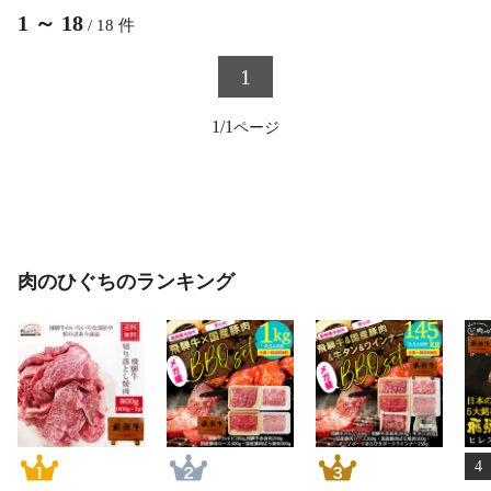
1
～
18
/
18
件
1
1/1
肉のひぐちのランキング
4