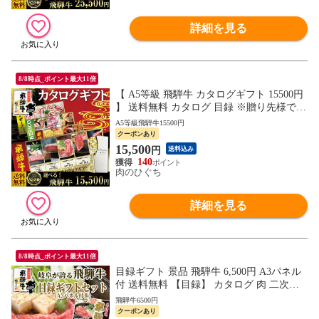
詳細を見る
8/8時点_ポイント最大11倍
【 A5等級 飛騨牛 カタログギフト 15500円
】 送料無料 カタログ 目録 ※贈り先様でお
好きな商品を選んでいただけます カタログ
A5等級飛騨牛15500円
福利厚生 内祝 御礼 お祝い 御祝 肉 グルメ
クーポンあり
ギフト
15,500
円
送料込み
140
肉のひぐち
詳細を見る
8/8時点_ポイント最大11倍
目録ギフト 景品 飛騨牛 6,500円 A3パネル
付 送料無料 【目録】 カタログ 肉 二次会
ゴルフ コンペ ビンゴ 忘年会 新年会 歓送
飛騨牛6500円
迎会 イベント
クーポンあり