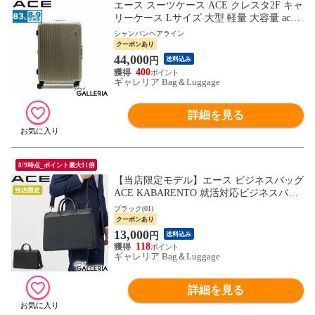
エース スーツケース ACE クレスタ2F キャ
リーケース Lサイズ 大型 軽量 大容量 ace 8
3L 7泊 8泊 9泊 10泊 双輪 4輪 TSロック フ
シャンパンヘアライン
レームタイプ 旅行 出張 メンズ レディース
クーポンあり
05108
44,000
円
送料込み
400
ギャレリア Bag＆Luggage
詳細を見る
8/9時点_ポイント最大11倍
【当店限定モデル】エース ビジネスバッグ
ACE KABARENTO 就活対応ビジネスバッ
グ 2WAY 肩掛け ショルダー リクルートバ
ブラック(01)
ッグ 就活 A4 自立 底鋲 通勤 面接 ビジネス
クーポンあり
黒 軽量 メンズ ベーシックタイプ 10931
13,000
円
送料込み
118
ギャレリア Bag＆Luggage
詳細を見る