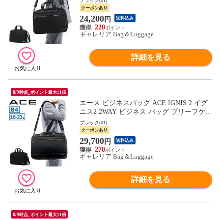
ブラック(01)
C 13.3インチ ノートPC 通勤 メンズ 15862
クーポンあり
24,200
円
送料込み
220
ギャレリア Bag＆Luggage
詳細を見る
8/9時点_ポイント最大11倍
エース ビジネスバッグ ACE IGNIS 2 イグ
ニス2 2WAY ビジネス バッグ ブリーフケー
ス ショルダー ショルダーバッグ ナイロン
ブラック(01)
16L 23L B4 A4 PC 13.3インチ 通勤 2層 マ
クーポンあり
チ拡張 メンズ 15863
29,700
円
送料込み
270
ギャレリア Bag＆Luggage
詳細を見る
8/9時点_ポイント最大11倍