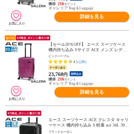
216
ギャレリア Bag＆Luggage
詳細を見る
セール
8/9時点_ポイント最大11倍
【セール20％OFF】 エース スーツケース
機内持ち込み Sサイズ ACE メンズ レディ
ース 軽量 軽い 旅行 小型 小さめ 3泊 4泊 双
ピンクパープル
輪 TSAロック おしゃれ ファスナー 32L ラ
4.5
(2件)
ディアル 06971
クーポンあり
23,760
円
送料込み
216
ギャレリア Bag＆Luggage
詳細を見る
8/9時点_ポイント最大11倍
エース スーツケース ACE クレスタ キャリ
ーケース 機内持ち込み S 軽量 ace 34L 39L
拡張 1泊 2泊 3泊 4輪 双輪 TSロック Sサイ
ブラックカーボン