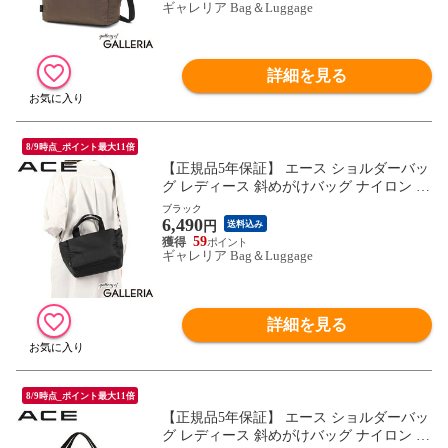
ギャレリア Bag＆Luggage
詳細を見る
8/9時点_ポイント最大11倍
【正規品5年保証】 エース ショルダーバッ
グ レディース 斜めがけバッグ ナイロン ブ
ランド ACE バッグ 斜めがけ 大人 2WAY
ブラック
6,490
トートバッグ 小さめ ファスナー付き 軽い
円
送料込み
軽量 旅行 ハンドバッグ アリッサム 17696
59
ギャレリア Bag＆Luggage
詳細を見る
8/9時点_ポイント最大11倍
【正規品5年保証】 エース ショルダーバッ
グ レディース 斜めがけバッグ ナイロン ブ