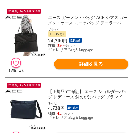
8/9時点_ポイント最大11倍
エース ガーメントバッグ ACE シアズ ガー
メントケース スーツバッグ テーラーバッ
グ ショルダー 斜めがけ 二つ折り ハンガー
ブラック
セットアップ 礼服 スーツ スーツ入れ 出張
クーポンあり
ビジネス 冠婚葬祭 メンズ 10365 10375
24,200
円
送料込み
220
ギャレリア Bag＆Luggage
詳細を見る
8/9時点_ポイント最大11倍
【正規品5年保証】 エース ショルダーバッ
グ レディース 斜めがけバッグ ブランド ナ
イロン ACE バッグ 軽い 軽量 斜めがけ 小
ネイビー
4,730
さめ シンプル カジュアル おしゃれ 大人
円
送料込み
ミニショルダーバッグ B5 アリッサム 1769
43
ギャレリア Bag＆Luggage
1