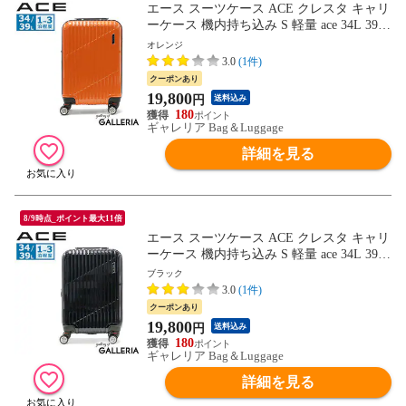
エース スーツケース ACE クレスタ キャリ
ーケース 機内持ち込み S 軽量 ace 34L 39L
拡張 1泊 2泊 3泊 4輪 双輪 TSロック Sサイ
オレンジ
ズ ファスナー 旅行 出張 メンズ レディー
3.0
(1件)
ス 06316
クーポンあり
19,800
円
送料込み
180
ギャレリア Bag＆Luggage
詳細を見る
8/9時点_ポイント最大11倍
エース スーツケース ACE クレスタ キャリ
ーケース 機内持ち込み S 軽量 ace 34L 39L
拡張 1泊 2泊 3泊 4輪 双輪 TSロック Sサイ
ブラック
ズ ファスナー 旅行 出張 メンズ レディー
3.0
(1件)
ス 06316
クーポンあり
19,800
円
送料込み
180
ギャレリア Bag＆Luggage
詳細を見る