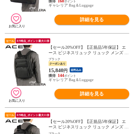
160
ギャレリア Bag＆Luggage
詳細を見る
セール
8/9時点_ポイント最大11倍
【セール20%OFF】【正規品5年保証】 エ
ース ビジネスリュック リュック メンズ ブ
ランド 就活 転職 ACE ビジネスバッグ ビ
ブラック
ジネス 通勤 軽量 軽い 大人 A4 B4 18L PC
クーポンあり
出張 デイパック シンプル シロン 68943
15,840
円
送料込み
144
ギャレリア Bag＆Luggage
詳細を見る
セール
8/9時点_ポイント最大11倍
【セール20%OFF】【正規品5年保証】 エ
ース ビジネスリュック リュック メンズ ブ
ランド 就活 転職 大容量 ACE ビジネスバ
ブラック