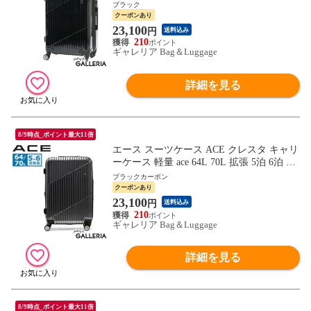
輪 4輪 TSロック Mサイズ ファスナー 旅行
ブラック
出張 ポリカーボネート メンズ レディース
クーポンあり
06317
23,100
円
送料込み
210
ギャレリア Bag＆Luggage
詳細を見る
8/9時点_ポイント最大11倍
エース スーツケース ACE クレスタ キャリ
ーケース 軽量 ace 64L 70L 拡張 5泊 6泊 双
輪 4輪 TSロック Mサイズ ファスナー 旅行
ブラックカーボン
出張 ポリカーボネート メンズ レディース
クーポンあり
06317
23,100
円
送料込み
210
ギャレリア Bag＆Luggage
詳細を見る
8/9時点_ポイント最大11倍