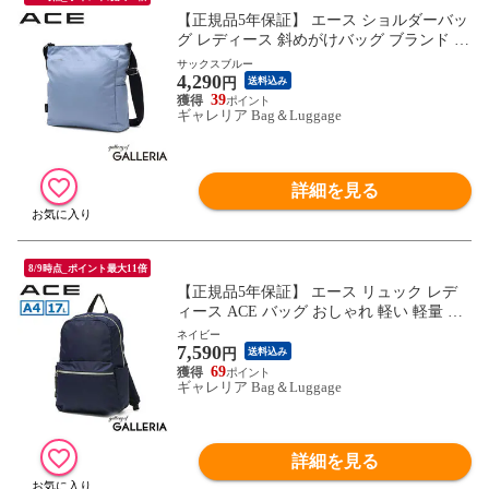
【正規品5年保証】 エース ショルダーバッ
グ レディース 斜めがけバッグ ブランド ナ
イロン ACE バッグ 軽い 軽量 斜めがけ ミ
サックスブルー
4,290
ニ シンプル カジュアル おしゃれ 大人 ミ
円
送料込み
ニショルダーバッグ A5 アリッサム 17690
39
ギャレリア Bag＆Luggage
詳細を見る
8/9時点_ポイント最大11倍
【正規品5年保証】 エース リュック レデ
ィース ACE バッグ おしゃれ 軽い 軽量 き
れいめ 大人 シンプル カジュアル ブランド
ネイビー
7,590
ナイロン 無地 A4 デイパック バックパッ
円
送料込み
ク アリッサム 17693
69
ギャレリア Bag＆Luggage
詳細を見る