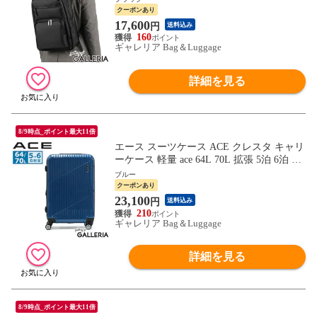
ッグ ビジネス 通勤 軽量 軽い 大人 A4 B4 1
クーポンあり
8L 22L PC 拡張 デイパック シンプル シロ
17,600
円
送料込み
ン 68944
160
ギャレリア Bag＆Luggage
詳細を見る
8/9時点_ポイント最大11倍
エース スーツケース ACE クレスタ キャリ
ーケース 軽量 ace 64L 70L 拡張 5泊 6泊 双
輪 4輪 TSロック Mサイズ ファスナー 旅行
ブルー
出張 ポリカーボネート メンズ レディース
クーポンあり
06317
23,100
円
送料込み
210
ギャレリア Bag＆Luggage
詳細を見る
8/9時点_ポイント最大11倍