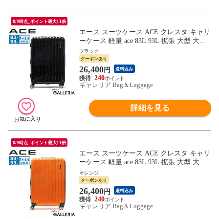
8/9時点_ポイント最大11倍
エース スーツケース ACE クレスタ キャリ
ーケース 軽量 ace 83L 93L 拡張 大型 大容
量 双輪 4輪 TSロック Lサイズ ファスナー
ブラック
旅行 出張 ポリカーボネート メンズ レディ
クーポンあり
ース 06318
26,400
円
送料込み
240
ギャレリア Bag＆Luggage
詳細を見る
8/9時点_ポイント最大11倍
エース スーツケース ACE クレスタ キャリ
ーケース 軽量 ace 83L 93L 拡張 大型 大容
量 双輪 4輪 TSロック Lサイズ ファスナー
オレンジ
旅行 出張 ポリカーボネート メンズ レディ
クーポンあり
ース 06318
26,400
円
送料込み
240
ギャレリア Bag＆Luggage