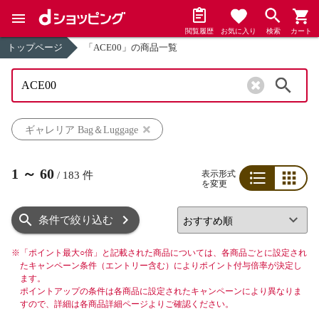
閲覧履歴
お気に入り
検索
カート
トップページ
「ACE00」の商品一覧
検索
ギャレリア Bag＆Luggage
1
～
60
表示形式
/
183
件
を変更
リスト
グリッド
条件で絞り込む
※
「ポイント最大○倍」と記載された商品については、各商品ごとに設定され
たキャンペーン条件（エントリー含む）によりポイント付与倍率が決定し
ます。
ポイントアップの条件は各商品に設定されたキャンペーンにより異なりま
すので、詳細は各商品詳細ページよりご確認ください。