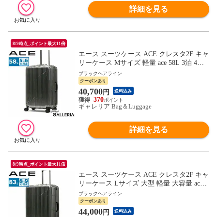
詳細を見る
8/9時点_ポイント最大11倍
エース スーツケース ACE クレスタ2F キャ
リーケース Mサイズ 軽量 ace 58L 3泊 4泊 5
泊 双輪 4輪 TSロック フレームタイプ 旅行
ブラックヘアライン
出張 メンズ レディース 05107
クーポンあり
40,700
円
送料込み
370
ギャレリア Bag＆Luggage
詳細を見る
8/9時点_ポイント最大11倍
エース スーツケース ACE クレスタ2F キャ
リーケース Lサイズ 大型 軽量 大容量 ace 8
3L 7泊 8泊 9泊 10泊 双輪 4輪 TSロック フ
ブラックヘアライン
レームタイプ 旅行 出張 メンズ レディース
クーポンあり
05108
44,000
円
送料込み