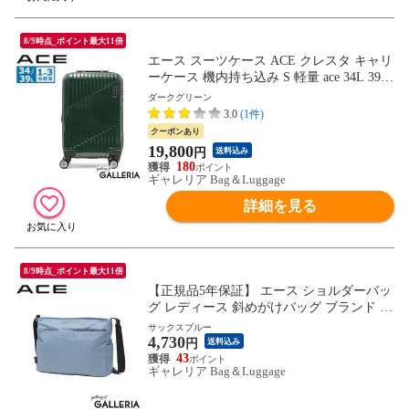
8/9時点_ポイント最大11倍
エース スーツケース ACE クレスタ キャリ
ーケース 機内持ち込み S 軽量 ace 34L 39L
拡張 1泊 2泊 3泊 4輪 双輪 TSロック Sサイ
ダークグリーン
ズ ファスナー 旅行 出張 メンズ レディー
3.0
(1件)
ス 06316
クーポンあり
19,800
円
送料込み
180
ギャレリア Bag＆Luggage
詳細を見る
8/9時点_ポイント最大11倍
【正規品5年保証】 エース ショルダーバッ
グ レディース 斜めがけバッグ ブランド ナ
イロン ACE バッグ 軽い 軽量 斜めがけ 小
サックスブルー
4,730
さめ シンプル カジュアル おしゃれ 大人
円
送料込み
ミニショルダーバッグ B5 アリッサム 1769
43
ギャレリア Bag＆Luggage
1