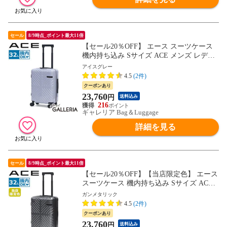
セール
8/9時点_ポイント最大11倍
【セール20％OFF】 エース スーツケース
機内持ち込み Sサイズ ACE メンズ レディ
ース 軽量 軽い 旅行 小型 小さめ 3泊 4泊 双
アイスグレー
輪 TSAロック おしゃれ ファスナー 32L ラ
4.5
(2件)
ディアル 06971
クーポンあり
23,760
円
送料込み
216
ギャレリア Bag＆Luggage
詳細を見る
セール
8/9時点_ポイント最大11倍
【セール20％OFF】【当店限定色】 エース
スーツケース 機内持ち込み Sサイズ ACE
メンズ レディース 軽量 軽い 旅行 小型 小
ガンメタリック
さめ 3泊 4泊 双輪 TSAロック おしゃれ フ
4.5
(2件)
ァスナー 32L ラディアル 06971
クーポンあり
23,760
円
送料込み