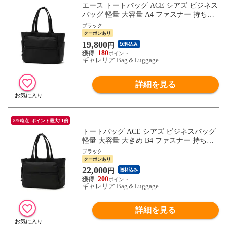
エース トートバッグ ACE シアズ ビジネス
バッグ 軽量 大容量 A4 ファスナー 持ち手
長め 肩掛け PC収納 トート バッグ 底鋲 ビ
ブラック
ジネス 通勤 出張 旅行 シンプル メンズ レ
クーポンあり
ディース 10362 10372
19,800
円
送料込み
180
ギャレリア Bag＆Luggage
詳細を見る
8/9時点_ポイント最大11倍
トートバッグ ACE シアズ ビジネスバッグ
軽量 大容量 大きめ B4 ファスナー 持ち手
長め 肩掛け PC収納 トート バッグ 底鋲 ビ
ブラック
ジネス 通勤 出張 旅行 シンプル メンズ レ
クーポンあり
ディース 10363 10373
22,000
円
送料込み
200
ギャレリア Bag＆Luggage
詳細を見る