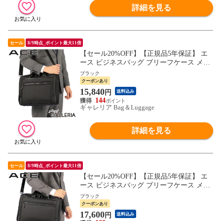
詳細を見る
セール
8/9時点_ポイント最大11倍
【セール20%OFF】【正規品5年保証】 エ
ース ビジネスバッグ ブリーフケース メン
ズ ブランド 就活 転職 ACE トートバッグ
ブラック
ショルダー ビジネス 通勤 2WAY 自立 A4 1
クーポンあり
1L PC 手持ち 肩掛け 斜めがけ シロン 6894
15,840
円
送料込み
1
144
ギャレリア Bag＆Luggage
詳細を見る
セール
8/9時点_ポイント最大11倍
【セール20%OFF】【正規品5年保証】 エ
ース ビジネスバッグ ブリーフケース メン
ズ ブランド 就活 転職 ACE トートバッグ
ブラック
ショルダー ビジネス 通勤 2WAY 自立 A4 B
クーポンあり
4 14L PC 手持ち 肩掛け 斜めがけ シロン 6
17,600
円
送料込み
8942