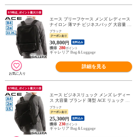
8/9時点_ポイント最大11倍
エース ブリーフケース メンズ レディース
ナイロン 薄マチ ビジネスバッグ 大容量 出
張 軽量 3WAY ACE リュック ブランド ビ
ブラック
ジネスリュック ショルダーバッグ 通勤 B4
クーポンあり
A4 22L 26L 2層 拡張 キャリーオン 68213 sa
30,800
円
送料込み
le1204
280
ギャレリア Bag＆Luggage
詳細を見る
8/9時点_ポイント最大11倍
エース ビジネスリュック メンズ レディー
ス 大容量 ブランド 薄型 ACE リュック お
しゃれ ビジネスバッグ 出張 軽量 通勤 A4
ブラック
15L 2層 ナイロン ノートPC キャリーオン
クーポンあり
カジュアル スリム ヴィターラCB 68211
25,300
円
送料込み
230
ギャレリア Bag＆Luggage