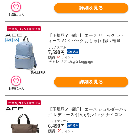
詳細を見る
8/9時点_ポイント最大11倍
【正規品5年保証】 エース リュック レデ
ィース ACE バッグ おしゃれ 軽い 軽量 き
れいめ 大人 シンプル カジュアル ブランド
サックスブルー
7,590
ナイロン 無地 A4 デイパック バックパッ
円
送料込み
ク アリッサム 17693
69
ギャレリア Bag＆Luggage
詳細を見る
8/9時点_ポイント最大11倍
【正規品5年保証】 エース ショルダーバッ
グ レディース 斜めがけバッグ ナイロン ブ
ランド ACE バッグ 斜めがけ 大人 2WAY
ライトブラウン
6,490
トートバッグ 小さめ ファスナー付き 軽い
円
送料込み
軽量 旅行 ハンドバッグ アリッサム 17696
59