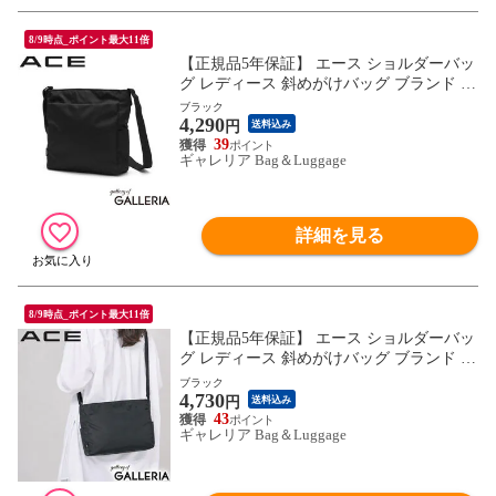
8/9時点_ポイント最大11倍
【正規品5年保証】 エース ショルダーバッ
グ レディース 斜めがけバッグ ブランド ナ
イロン ACE バッグ 軽い 軽量 斜めがけ ミ
ブラック
4,290
ニ シンプル カジュアル おしゃれ 大人 ミ
円
送料込み
ニショルダーバッグ A5 アリッサム 17690
39
ギャレリア Bag＆Luggage
詳細を見る
8/9時点_ポイント最大11倍
【正規品5年保証】 エース ショルダーバッ
グ レディース 斜めがけバッグ ブランド ナ
イロン ACE バッグ 軽い 軽量 斜めがけ 小
ブラック
4,730
さめ シンプル カジュアル おしゃれ 大人
円
送料込み
ミニショルダーバッグ B5 アリッサム 1769
43
ギャレリア Bag＆Luggage
1