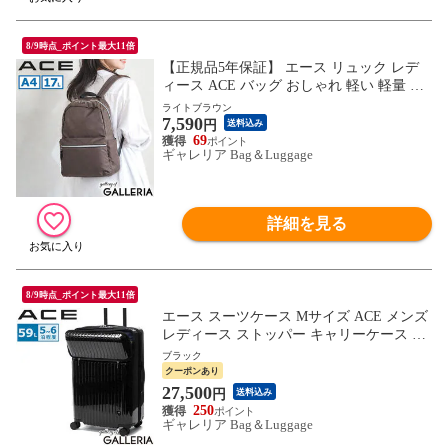
8/9時点_ポイント最大11倍
【正規品5年保証】 エース リュック レデ
ィース ACE バッグ おしゃれ 軽い 軽量 き
れいめ 大人 シンプル カジュアル ブランド
ライトブラウン
7,590
ナイロン 無地 A4 デイパック バックパッ
円
送料込み
ク アリッサム 17693
69
ギャレリア Bag＆Luggage
詳細を見る
8/9時点_ポイント最大11倍
エース スーツケース Mサイズ ACE メンズ
レディース ストッパー キャリーケース 中
型 旅行 5泊 6泊 フロントポケット TSAロ
ブラック
ック 双輪 ダブルキャスター シンプル 修学
クーポンあり
旅行 出張 PC収納 59L タッシェ 06537
27,500
円
送料込み
250
ギャレリア Bag＆Luggage