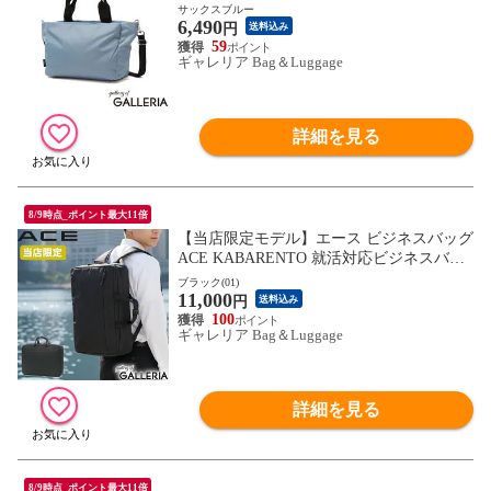
ランド ACE バッグ 斜めがけ 大人 2WAY
サックスブルー
6,490
トートバッグ 小さめ ファスナー付き 軽い
円
送料込み
軽量 旅行 ハンドバッグ アリッサム 17696
59
ギャレリア Bag＆Luggage
詳細を見る
8/9時点_ポイント最大11倍
【当店限定モデル】エース ビジネスバッグ
ACE KABARENTO 就活対応ビジネスバッ
グ 2WAY ノートPC リュック リクルートバ
ブラック(01)
11,000
ッグ 就活 A4 自立 底鋲 通勤 面接 黒 軽量
円
送料込み
メンズ スマートタイプ 10932
100
ギャレリア Bag＆Luggage
詳細を見る
8/9時点_ポイント最大11倍