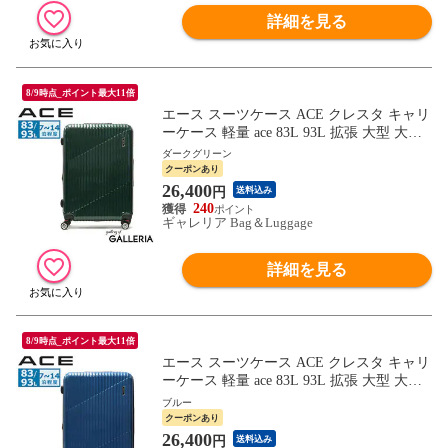
詳細を見る
8/9時点_ポイント最大11倍
エース スーツケース ACE クレスタ キャリ
ーケース 軽量 ace 83L 93L 拡張 大型 大容
量 双輪 4輪 TSロック Lサイズ ファスナー
ダークグリーン
旅行 出張 ポリカーボネート メンズ レディ
クーポンあり
ース 06318
26,400
円
送料込み
240
ギャレリア Bag＆Luggage
詳細を見る
8/9時点_ポイント最大11倍
エース スーツケース ACE クレスタ キャリ
ーケース 軽量 ace 83L 93L 拡張 大型 大容
量 双輪 4輪 TSロック Lサイズ ファスナー
ブルー
旅行 出張 ポリカーボネート メンズ レディ
クーポンあり
ース 06318
26,400
円
送料込み