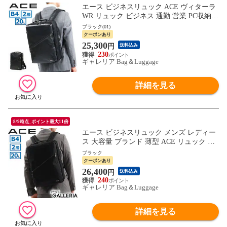
エース ビジネスリュック ACE ヴィターラ
WR リュック ビジネス 通勤 営業 PC収納 2
層 B4 A4 Lサイズ 20L 耐水 軽量 スリム 黒
ブラック(01)
メンズ 61142
クーポンあり
25,300
円
送料込み
230
ギャレリア Bag＆Luggage
詳細を見る
8/9時点_ポイント最大11倍
エース ビジネスリュック メンズ レディー
ス 大容量 ブランド 薄型 ACE リュック お
しゃれ ビジネスバッグ 出張 軽量 通勤 A4
ブラック
B4 20L 2層 ナイロン ノートPC キャリーオ
クーポンあり
ン カジュアル スリム ヴィターラCB 68212
26,400
円
送料込み
sale1204
240
ギャレリア Bag＆Luggage
詳細を見る