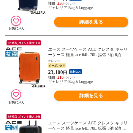
250
ギャレリア Bag＆Luggage
詳細を見る
8/9時点_ポイント最大11倍
エース スーツケース ACE クレスタ キャリ
ーケース 軽量 ace 64L 70L 拡張 5泊 6泊 双
輪 4輪 TSロック Mサイズ ファスナー 旅行
オレンジ
出張 ポリカーボネート メンズ レディース
クーポンあり
06317
23,100
円
送料込み
210
ギャレリア Bag＆Luggage
詳細を見る
8/9時点_ポイント最大11倍
エース スーツケース ACE クレスタ キャリ
ーケース 軽量 ace 64L 70L 拡張 5泊 6泊 双