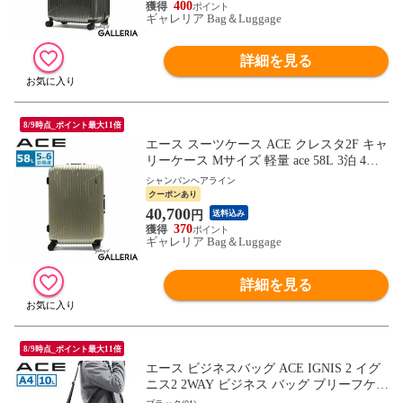
400
ギャレリア Bag＆Luggage
詳細を見る
8/9時点_ポイント最大11倍
エース スーツケース ACE クレスタ2F キャ
リーケース Mサイズ 軽量 ace 58L 3泊 4泊 5
泊 双輪 4輪 TSロック フレームタイプ 旅行
シャンパンヘアライン
出張 メンズ レディース 05107
クーポンあり
40,700
円
送料込み
370
ギャレリア Bag＆Luggage
詳細を見る
8/9時点_ポイント最大11倍
エース ビジネスバッグ ACE IGNIS 2 イグ
ニス2 2WAY ビジネス バッグ ブリーフケー
ス ショルダー ショルダーバッグ 10L A4 P