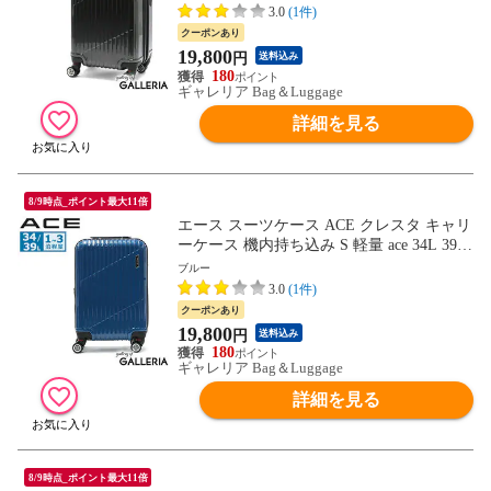
ズ ファスナー 旅行 出張 メンズ レディー
3.0
(1件)
ス 06316
クーポンあり
19,800
円
送料込み
180
ギャレリア Bag＆Luggage
詳細を見る
8/9時点_ポイント最大11倍
エース スーツケース ACE クレスタ キャリ
ーケース 機内持ち込み S 軽量 ace 34L 39L
拡張 1泊 2泊 3泊 4輪 双輪 TSロック Sサイ
ブルー
ズ ファスナー 旅行 出張 メンズ レディー
3.0
(1件)
ス 06316
クーポンあり
19,800
円
送料込み
180
ギャレリア Bag＆Luggage
詳細を見る
8/9時点_ポイント最大11倍