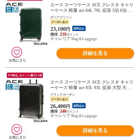
エース スーツケース ACE クレスタ キャリ
ーケース 軽量 ace 64L 70L 拡張 5泊 6泊 双
輪 4輪 TSロック Mサイズ ファスナー 旅行
ダークグリーン
出張 ポリカーボネート メンズ レディース
クーポンあり
06317
23,100
円
送料込み
210
ギャレリア Bag＆Luggage
詳細を見る
8/9時点_ポイント最大11倍
エース スーツケース ACE クレスタ キャリ
ーケース 軽量 ace 83L 93L 拡張 大型 大容
量 双輪 4輪 TSロック Lサイズ ファスナー
ブラックカーボン
旅行 出張 ポリカーボネート メンズ レディ
クーポンあり
ース 06318
26,400
円
送料込み
240
ギャレリア Bag＆Luggage
詳細を見る