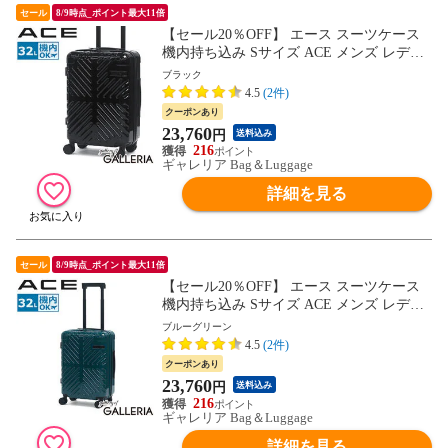
セール
8/9時点_ポイント最大11倍
【セール20％OFF】 エース スーツケース
機内持ち込み Sサイズ ACE メンズ レディ
ース 軽量 軽い 旅行 小型 小さめ 3泊 4泊 双
ブラック
輪 TSAロック おしゃれ ファスナー 32L ラ
4.5
(2件)
ディアル 06971
クーポンあり
23,760
円
送料込み
216
ギャレリア Bag＆Luggage
詳細を見る
セール
8/9時点_ポイント最大11倍
【セール20％OFF】 エース スーツケース
機内持ち込み Sサイズ ACE メンズ レディ
ース 軽量 軽い 旅行 小型 小さめ 3泊 4泊 双
ブルーグリーン
輪 TSAロック おしゃれ ファスナー 32L ラ
4.5
(2件)
ディアル 06971
クーポンあり
23,760
円
送料込み
216
ギャレリア Bag＆Luggage
詳細を見る