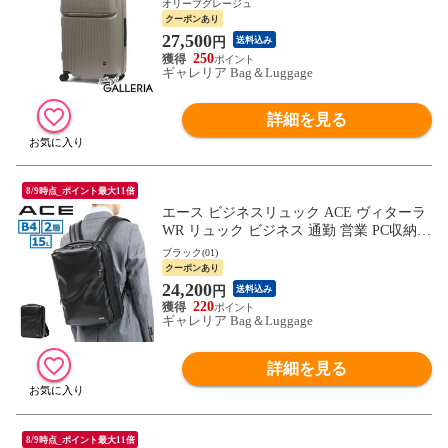
オリーブグレージュ
ック 双輪 ダブルキャスター シンプル 修学
クーポンあり
旅行 出張 PC収納 59L タッシェ 06537
27,500
円
送料込み
250
ギャレリア Bag＆Luggage
詳細を見る
8/9時点_ポイント最大11倍
エース ビジネスリュック ACE ヴィターラ
WR リュック ビジネス 通勤 営業 PC収納 2
層 B4 A4 Mサイズ 15L 耐水 軽量 スリム 黒
ブラック(01)
メンズ 61141
クーポンあり
24,200
円
送料込み
220
ギャレリア Bag＆Luggage
詳細を見る
8/9時点_ポイント最大11倍