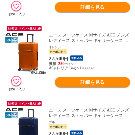
詳細を見る
8/9時点_ポイント最大11倍
エース スーツケース Mサイズ ACE メンズ
レディース ストッパー キャリーケース 中
型 旅行 5泊 6泊 フロントポケット TSAロ
オレンジ
ック 双輪 ダブルキャスター シンプル 修学
クーポンあり
旅行 出張 PC収納 59L タッシェ 06537
27,500
円
送料込み
250
ギャレリア Bag＆Luggage
詳細を見る
8/9時点_ポイント最大11倍
エース スーツケース Mサイズ ACE メンズ
レディース ストッパー キャリーケース 中
型 旅行 5泊 6泊 フロントポケット TSAロ
ブルー
ック 双輪 ダブルキャスター シンプル 修学
クーポンあり
旅行 出張 PC収納 59L タッシェ 06537
27,500
円
送料込み