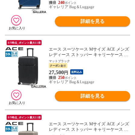
240
ギャレリア Bag＆Luggage
詳細を見る
8/9時点_ポイント最大11倍
エース スーツケース Mサイズ ACE メンズ
レディース ストッパー キャリーケース 中
型 旅行 5泊 6泊 フロントポケット TSAロ
マットブラック
ック 双輪 ダブルキャスター シンプル 修学
クーポンあり
旅行 出張 PC収納 59L タッシェ 06537
27,500
円
送料込み
250
ギャレリア Bag＆Luggage
詳細を見る
8/9時点_ポイント最大11倍
エース スーツケース Mサイズ ACE メンズ
レディース ストッパー キャリーケース 中
型 旅行 5泊 6泊 フロントポケット TSAロ