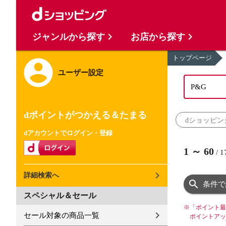
ジャンルから探す
お店から探す
トップページ
ユーザー設定
dポイントがつかえる＆たまる
dショッピン
dアカウントでログイン・登録
1
～
60
/
1
詳細検索へ
条件で
スペシャル＆セール
※
「ポイント最
セール対象の商品一覧
ポイントアッ