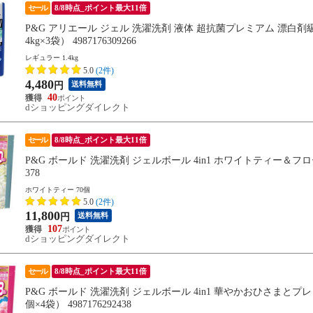
セール
8/8時点_ポイント最大11倍
P&G アリエール ジェル 洗濯洗剤 液体 超抗菌プレミアム 漂白剤
4kg×3袋） 4987176309266
レギュラー 1.4kg
5.0
(2件)
4,480
送料無料
円
40
dショッピングダイレクト
セール
8/8時点_ポイント最大11倍
P&G ボールド 洗濯洗剤 ジェルボール 4in1 ホワイトティー＆フローラ
378
ホワイトティー 70個
5.0
(2件)
11,800
送料無料
円
107
dショッピングダイレクト
セール
8/8時点_ポイント最大11倍
P&G ボールド 洗濯洗剤 ジェルボール 4in1 華やかおひさまとプ
個×4袋） 4987176292438