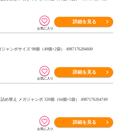
詳細を見る
ボサイズ 98個（49個×2袋） 4987176284600
詳細を見る
替え メガジャンボ 320個（64個×5袋） 4987176264749
詳細を見る