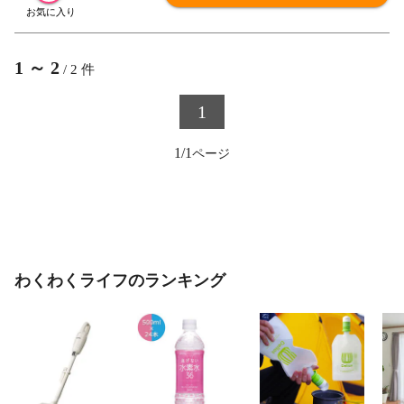
1
～
2
/
2
件
1
1/1
わくわくライフのランキング