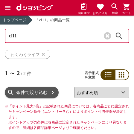
閲覧履歴
お気に入り
検索
カート
トップページ
「cl11」の商品一覧
検索
わくわくライフ
1
～
2
表示形式
/
2
件
を変更
リスト
グリッド
条件で絞り込む
※
「ポイント最大○倍」と記載された商品については、各商品ごとに設定され
たキャンペーン条件（エントリー含む）によりポイント付与倍率が決定し
ます。
ポイントアップの条件は各商品に設定されたキャンペーンにより異なりま
すので、詳細は各商品詳細ページよりご確認ください。