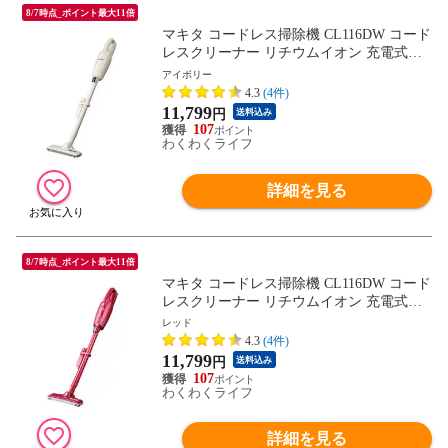
8/7時点_ポイント最大11倍
マキタ コードレス掃除機 CL116DW コード
レスクリーナー リチウムイオン 充電式ク
リーナー 沖縄・離島配送不可
アイボリー
4.3
(4件)
11,799
円
送料込み
107
わくわくライフ
詳細を見る
8/7時点_ポイント最大11倍
マキタ コードレス掃除機 CL116DW コード
レスクリーナー リチウムイオン 充電式ク
リーナー 沖縄・離島配送不可
レッド
4.3
(4件)
11,799
円
送料込み
107
わくわくライフ
詳細を見る