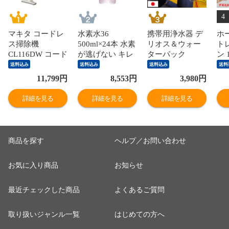
4
マキタ コードレ
水素水36
携帯用浄水器 デ
ホ
ス掃除機
500ml×24本 水素
リオス＆ウォー
ト
CL116DW コード
が逃げない キレ
ターパック
ン 
レスクリーナー
イ生活 水素濃度
Deliosセット ペ
枚
送料込み
送料込み
送料込み
送料
リチウムイオン
従来の3倍 清涼
ットボトル浄水
ン 
11,799
円
8,553
円
3,980
円
充電式クリーナ
飲料水 超天然軟
避難用品 地震対
節
ー 沖縄・離島配
水 高賀の森水 奥
策 防災グッズ ア
詳細を見る
詳細を見る
詳細を見る
送不可
長良川名水
ウトドア SD9S-2
商品を探す
ヘルプ／お問い合わせ
お気に入り商品
お知らせ
最近チェックした商品
よくあるご質問
取り扱いジャンル一覧
はじめての方へ