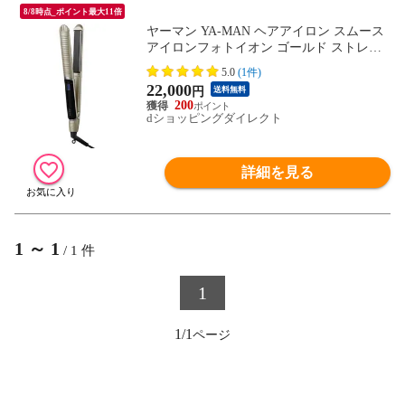
8/8時点_ポイント最大11倍
ヤーマン YA-MAN ヘアアイロン スムース
アイロンフォトイオン ゴールド ストレー
ト アイロン 2way ヘアケア 保水 低温 キー
5.0
(1件)
プ ダメージ プレゼント ギフト 女性 YJHB
22,000
円
送料無料
0N
200
dショッピングダイレクト
詳細を見る
1
～
1
/
1
件
1
1/1