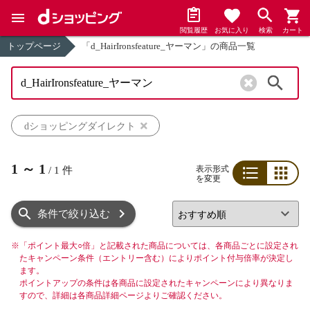
閲覧履歴
お気に入り
検索
カート
トップページ
「d_HairIronsfeature_ヤーマン」の商品一覧
検索
dショッピングダイレクト
1
～
1
表示形式
/
1
件
を変更
リスト
グリッド
条件で絞り込む
※
「ポイント最大○倍」と記載された商品については、各商品ごとに設定され
たキャンペーン条件（エントリー含む）によりポイント付与倍率が決定し
ます。
ポイントアップの条件は各商品に設定されたキャンペーンにより異なりま
すので、詳細は各商品詳細ページよりご確認ください。