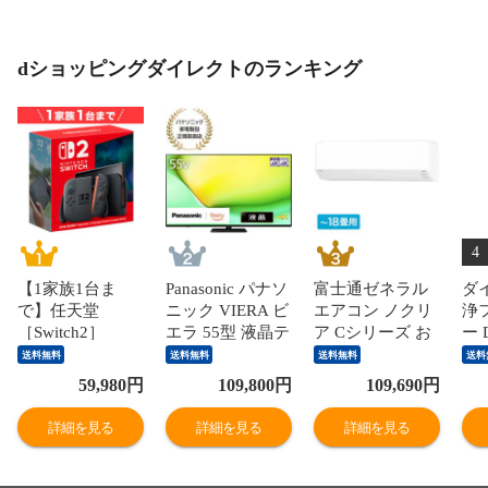
dショッピングダイレクトのランキング
4
【1家族1台ま
Panasonic パナソ
富士通ゼネラル
ダ
で】任天堂
ニック VIERA ビ
エアコン ノクリ
浄
［Switch2］
エラ 55型 液晶テ
ア Cシリーズ お
ー D
Nintendo
レビ 4K対応
もに18畳用/単相
Hot
送料無料
送料無料
送料無料
送料
Switch2（日本
W90A Fire TV
200V 2025年モデ
空
59,980
円
109,800
円
109,690
円
語・国内専用）
Youtube Netflix
ル【配送のみ 設
機
本体 BEE-S-
【配送のみ 設置
置なし 軒先渡
首振
詳細を見る
詳細を見る
詳細を見る
KB6CA
なし 軒先渡し】
し】 AS-C565S2-
［正規取扱店］
W
TV-55W90A