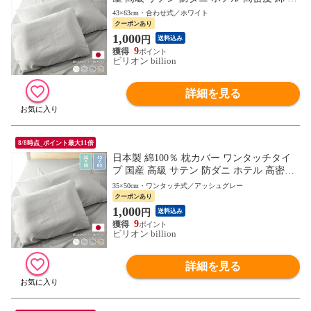
ットン ピロケース 43×63cm 【ホワイト】
43×63cm・合わせ式／ホワイト
クーポンあり
1,000
円
送料込み
9
ビリオン billion
詳細を見る
8/8時点_ポイント最大11倍
日本製 綿100％ 枕カバー ワンタッチタイ
プ 国産 高級 サテン 防ダニ ホテル 高密度
綿 コットン ピロケース 低反発枕 用 35×50
35×50cm・ワンタッチ式／アッシュグレー
cm 用 【アッシュグレー】
クーポンあり
1,000
円
送料込み
9
ビリオン billion
詳細を見る