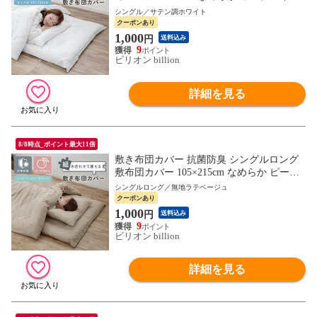
敷きカバー しき布団カバー【サテン調ホワ
シングル／サテン調ホワイト
イト】組み合わせて使えるカバー
クーポンあり
1,000
円
送料込み
9
ビリオン billion
詳細を見る
8/8時点_ポイント最大11倍
敷き布団カバー 抗菌防臭 シングルロング
敷布団カバー 105×215cm なめらか ピーチ
スキン 敷きカバー しき布団カバー【無地
シングルロング／無地ラテベージュ
ラテベージュ】組み合わせて使えるカバー
クーポンあり
1,000
円
送料込み
9
ビリオン billion
詳細を見る