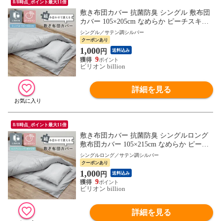
8/8時点_ポイント最大11倍
敷き布団カバー 抗菌防臭 シングル 敷布団
カバー 105×205cm なめらか ピーチスキン
敷きカバー しき布団カバー【サテン調シル
シングル／サテン調シルバー
バー】組み合わせて使えるカバー
クーポンあり
1,000
円
送料込み
9
ビリオン billion
詳細を見る
8/8時点_ポイント最大11倍
敷き布団カバー 抗菌防臭 シングルロング
敷布団カバー 105×215cm なめらか ピーチ
スキン 敷きカバー しき布団カバー【サテ
シングルロング／サテン調シルバー
ン調シルバー】組み合わせて使えるカバー
クーポンあり
1,000
円
送料込み
9
ビリオン billion
詳細を見る