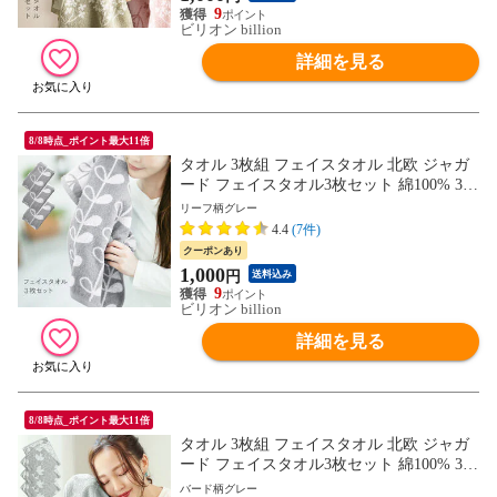
9
ビリオン billion
詳細を見る
8/8時点_ポイント最大11倍
タオル 3枚組 フェイスタオル 北欧 ジャガ
ード フェイスタオル3枚セット 綿100% 34×
84cm 【リーフ柄 グレー】
リーフ柄グレー
4.4
(7件)
クーポンあり
1,000
円
送料込み
9
ビリオン billion
詳細を見る
8/8時点_ポイント最大11倍
タオル 3枚組 フェイスタオル 北欧 ジャガ
ード フェイスタオル3枚セット 綿100% 34×
84cm 【バード柄 グレー】
バード柄グレー