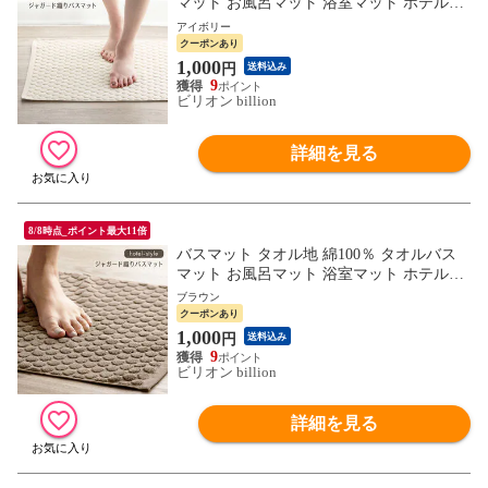
マット お風呂マット 浴室マット ホテルス
タイル 厚手バスマット 45×65cm 【アイボ
アイボリー
リー】
クーポンあり
1,000
円
送料込み
9
ビリオン billion
詳細を見る
8/8時点_ポイント最大11倍
バスマット タオル地 綿100％ タオルバス
マット お風呂マット 浴室マット ホテルス
タイル 厚手バスマット 45×65cm 【ブラウ
ブラウン
ン】
クーポンあり
1,000
円
送料込み
9
ビリオン billion
詳細を見る