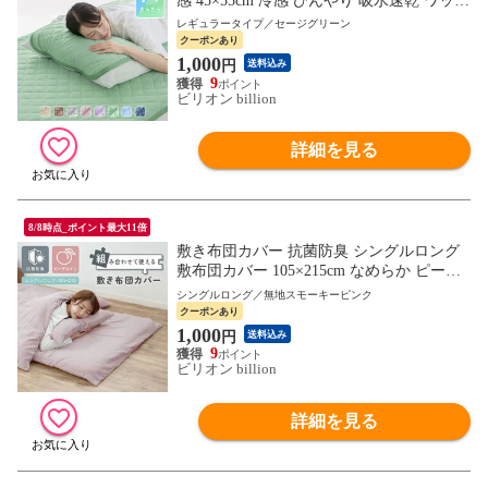
感 45×55cm 冷感 ひんやり 吸水速乾 ワッフ
ル 抗菌防臭 防ダニ 【セージグリーン】
レギュラータイプ／セージグリーン
クーポンあり
1,000
円
送料込み
9
ビリオン billion
詳細を見る
8/8時点_ポイント最大11倍
敷き布団カバー 抗菌防臭 シングルロング
敷布団カバー 105×215cm なめらか ピーチ
スキン 敷きカバー しき布団カバー【無地
シングルロング／無地スモーキーピンク
スモーキーピンク】組み合わせて使えるカ
クーポンあり
バー
1,000
円
送料込み
9
ビリオン billion
詳細を見る