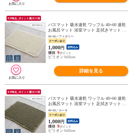
8/8時点_ポイント最大11倍
バスマット 吸水速乾 ワッフル 40×60 速乾
お風呂マット 浴室マット 足拭きマット マ
ット 吸水 洗える【アイボリー】
40×60／アイボリー
クーポンあり
1,000
円
送料込み
9
ビリオン billion
詳細を見る
8/8時点_ポイント最大11倍
バスマット 吸水速乾 ワッフル 40×60 速乾
お風呂マット 浴室マット 足拭きマット マ
ット 吸水 洗える【カーキ】
40×60／カーキ
クーポンあり
1,000
円
送料込み
9
ビリオン billion