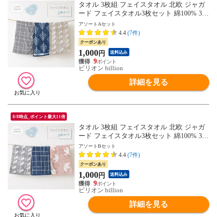
タオル 3枚組 フェイスタオル 北欧 ジャガ
ード フェイスタオル3枚セット 綿100% 34×
84cm 【アソートAセット】
アソートAセット
4.4
(7件)
クーポンあり
1,000
円
送料込み
9
ビリオン billion
詳細を見る
8/8時点_ポイント最大11倍
タオル 3枚組 フェイスタオル 北欧 ジャガ
ード フェイスタオル3枚セット 綿100% 34×
84cm 【アソートBセット】
アソートBセット
4.4
(7件)
クーポンあり
1,000
円
送料込み
9
ビリオン billion
詳細を見る