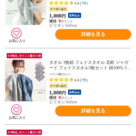
4.4
(7件)
クーポンあり
1,000
円
送料込み
9
ビリオン billion
詳細を見る
8/8時点_ポイント最大11倍
タオル 3枚組 フェイスタオル 北欧 ジャガ
ード フェイスタオル3枚セット 綿100% 34×
84cm 【ツリー柄 グレー】
ツリー柄グレー
4.4
(7件)
クーポンあり
1,000
円
送料込み
9
ビリオン billion
詳細を見る
8/8時点_ポイント最大11倍