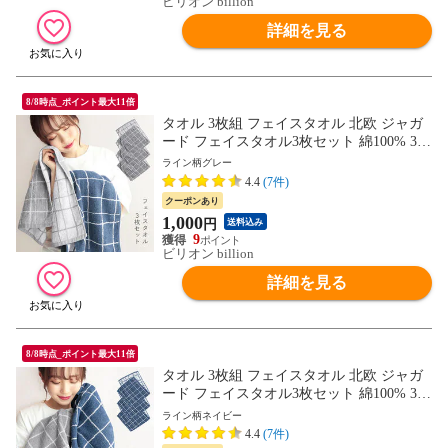
ビリオン billion
詳細を見る
8/8時点_ポイント最大11倍
タオル 3枚組 フェイスタオル 北欧 ジャガ
ード フェイスタオル3枚セット 綿100% 34×
84cm 【ライン柄 グレー】
ライン柄グレー
4.4
(7件)
クーポンあり
1,000
円
送料込み
9
ビリオン billion
詳細を見る
8/8時点_ポイント最大11倍
タオル 3枚組 フェイスタオル 北欧 ジャガ
ード フェイスタオル3枚セット 綿100% 34×
84cm 【ライン柄 ネイビー】
ライン柄ネイビー
4.4
(7件)