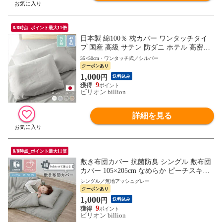
8/8時点_ポイント最大11倍
日本製 綿100％ 枕カバー ワンタッチタイ
プ 国産 高級 サテン 防ダニ ホテル 高密度
綿 コットン ピロケース 低反発枕 用 35×50
35×50cm・ワンタッチ式／シルバー
cm 用 【シルバー】
クーポンあり
1,000
円
送料込み
9
ビリオン billion
詳細を見る
8/8時点_ポイント最大11倍
敷き布団カバー 抗菌防臭 シングル 敷布団
カバー 105×205cm なめらか ピーチスキン
敷きカバー しき布団カバー【無地アッシュ
シングル／無地アッシュグレー
グレー】組み合わせて使えるカバー
クーポンあり
1,000
円
送料込み
9
ビリオン billion