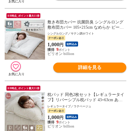
8/8時点_ポイント最大11倍
敷き布団カバー 抗菌防臭 シングルロング
敷布団カバー 105×215cm なめらか ピーチ
スキン 敷きカバー しき布団カバー【サテ
シングルロング／サテン調ホワイト
ン調ホワイト】組み合わせて使えるカバー
クーポンあり
1,000
円
送料込み
9
ビリオン billion
詳細を見る
8/8時点_ポイント最大11倍
枕パッド 同色2枚セット【レギュラータイ
プ】リバーシブル枕パッド 43×63cm あっ
たか さらふわ 吸水速乾 ワッフル 抗菌防臭
レギュラータイプ／ラテベージュ
防ダニ 【ラテベージュ】
クーポンあり
1,000
円
送料込み
9
ビリオン billion