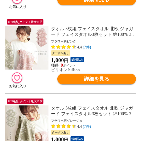
8/8時点_ポイント最大11倍
タオル 3枚組 フェイスタオル 北欧 ジャガ
ード フェイスタオル3枚セット 綿100% 34×
84cm 【フラワー柄 ピンク】
フラワー柄ピンク
4.4
(7件)
クーポンあり
1,000
円
送料込み
9
ビリオン billion
詳細を見る
8/8時点_ポイント最大11倍
タオル 3枚組 フェイスタオル 北欧 ジャガ
ード フェイスタオル3枚セット 綿100% 34×
84cm 【フラワー柄 グレージュ】
フラワー柄グレージュ
4.4
(7件)
クーポンあり
1,000
円
送料込み