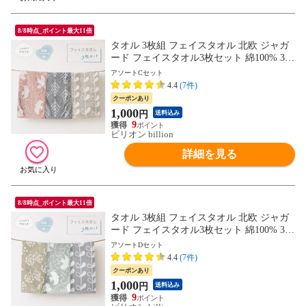
8/8時点_ポイント最大11倍
タオル 3枚組 フェイスタオル 北欧 ジャガ
ード フェイスタオル3枚セット 綿100% 34×
84cm 【アソートCセット】
アソートCセット
4.4
(7件)
クーポンあり
1,000
円
送料込み
9
ビリオン billion
詳細を見る
8/8時点_ポイント最大11倍
タオル 3枚組 フェイスタオル 北欧 ジャガ
ード フェイスタオル3枚セット 綿100% 34×
84cm 【アソートDセット】
アソートDセット
4.4
(7件)
クーポンあり
1,000
円
送料込み
9