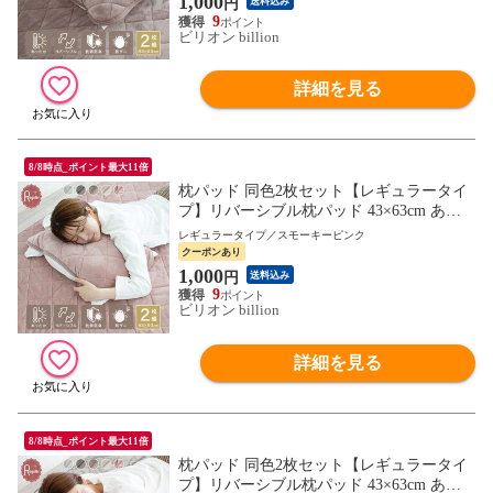
1,000
円
送料込み
9
ビリオン billion
詳細を見る
8/8時点_ポイント最大11倍
枕パッド 同色2枚セット【レギュラータイ
プ】リバーシブル枕パッド 43×63cm あっ
たか さらふわ 吸水速乾 ワッフル 抗菌防臭
レギュラータイプ／スモーキーピンク
防ダニ 【スモーキーピンク】
クーポンあり
1,000
円
送料込み
9
ビリオン billion
詳細を見る
8/8時点_ポイント最大11倍
枕パッド 同色2枚セット【レギュラータイ
プ】リバーシブル枕パッド 43×63cm あっ