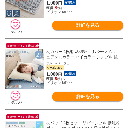
1,000
円
送料込み
9
ビリオン billion
詳細を見る
8/8時点_ポイント最大11倍
枕カバー 2枚組 43×63cm リバーシブル ニ
ュアンスカラー バイカラー シンプル 抗菌
防臭【ブルー＋ベージュ】ニュアンスカラ
ブルー＋ベージュ
ーで組み合わせるカバー
クーポンあり
1,000
円
送料込み
9
ビリオン billion
詳細を見る
8/8時点_ポイント最大11倍
枕パッド 2枚セット リバーシブル 接触冷