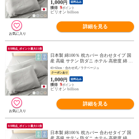
1,000
円
送料込み
9
ビリオン billion
詳細を見る
8/8時点_ポイント最大11倍
日本製 綿100％ 枕カバー 合わせタイプ 国
産 高級 サテン 防ダニ ホテル 高密度 綿 コ
ットン ピロケース 43×63cm 【ラテベージ
43×63cm・合わせ式／ラテベージュ
ュ】
クーポンあり
1,000
円
送料込み
9
ビリオン billion
詳細を見る
8/8時点_ポイント最大11倍
日本製 綿100％ 枕カバー 合わせタイプ 国
産 高級 サテン 防ダニ ホテル 高密度 綿 コ