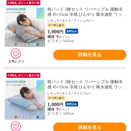
8/8時点_ポイント最大11倍
枕パッド 2枚セット リバーシブル 接触冷
感 45×55cm 冷感 ひんやり 吸水速乾 ワッフ
ル 抗菌防臭 防ダニ 【アッシュグレー】
レギュラータイプ／アッシュグレー
クーポンあり
1,000
円
送料込み
9
ビリオン billion
詳細を見る
8/8時点_ポイント最大11倍
枕パッド 2枚セット リバーシブル 接触冷
感 45×55cm 冷感 ひんやり 吸水速乾 ワッフ
ル 抗菌防臭 防ダニ 【アイスブルー】
レギュラータイプ／アイスブルー
クーポンあり
1,000
円
送料込み
9
ビリオン billion
詳細を見る