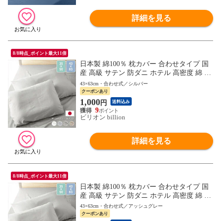
詳細を見る
8/8時点_ポイント最大11倍
日本製 綿100％ 枕カバー 合わせタイプ 国
産 高級 サテン 防ダニ ホテル 高密度 綿 コ
ットン ピロケース 43×63cm 【シルバー】
43×63cm・合わせ式／シルバー
クーポンあり
1,000
円
送料込み
9
ビリオン billion
詳細を見る
8/8時点_ポイント最大11倍
日本製 綿100％ 枕カバー 合わせタイプ 国
産 高級 サテン 防ダニ ホテル 高密度 綿 コ
ットン ピロケース 43×63cm 【アッシュグ
43×63cm・合わせ式／アッシュグレー
レー】
クーポンあり