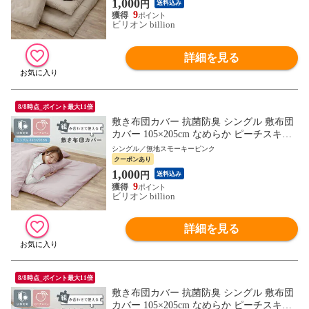
1,000
円
送料込み
9
ビリオン billion
詳細を見る
8/8時点_ポイント最大11倍
敷き布団カバー 抗菌防臭 シングル 敷布団
カバー 105×205cm なめらか ピーチスキン
敷きカバー しき布団カバー【無地スモーキ
シングル／無地スモーキーピンク
ーピンク】組み合わせて使えるカバー
クーポンあり
1,000
円
送料込み
9
ビリオン billion
詳細を見る
8/8時点_ポイント最大11倍
敷き布団カバー 抗菌防臭 シングル 敷布団
カバー 105×205cm なめらか ピーチスキン