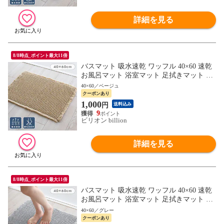
詳細を見る
8/8時点_ポイント最大11倍
バスマット 吸水速乾 ワッフル 40×60 速乾
お風呂マット 浴室マット 足拭きマット マ
ット 吸水 洗える【ベージュ】
40×60／ベージュ
クーポンあり
1,000
円
送料込み
9
ビリオン billion
詳細を見る
8/8時点_ポイント最大11倍
バスマット 吸水速乾 ワッフル 40×60 速乾
お風呂マット 浴室マット 足拭きマット マ
ット 吸水 洗える【グレー】
40×60／グレー
クーポンあり