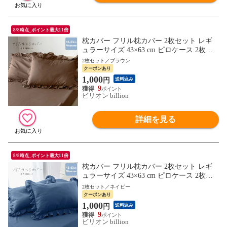
8/8時点_ポイント最大11倍
枕カバー フリル枕カバー 2枚セット レギ
ュラーサイズ 43×63 cm ピロケース 2枚組
まくらカバー 【ブラウン】
2枚セット／ブラウン
クーポンあり
1,000
円
送料込み
9
ビリオン billion
詳細を見る
8/8時点_ポイント最大11倍
枕カバー フリル枕カバー 2枚セット レギ
ュラーサイズ 43×63 cm ピロケース 2枚組
まくらカバー 【ネイビー】
2枚セット／ネイビー
クーポンあり
1,000
円
送料込み
9
ビリオン billion