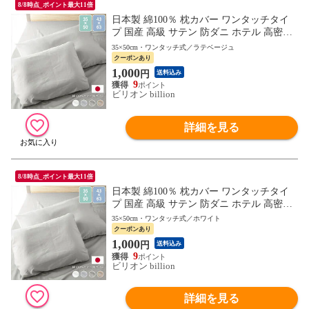
8/8時点_ポイント最大11倍
日本製 綿100％ 枕カバー ワンタッチタイ
プ 国産 高級 サテン 防ダニ ホテル 高密度
綿 コットン ピロケース 低反発枕 用 35×50
35×50cm・ワンタッチ式／ラテベージュ
cm 用 【ラテベージュ】
クーポンあり
1,000
円
送料込み
9
ビリオン billion
詳細を見る
8/8時点_ポイント最大11倍
日本製 綿100％ 枕カバー ワンタッチタイ
プ 国産 高級 サテン 防ダニ ホテル 高密度
綿 コットン ピロケース 低反発枕 用 35×50
35×50cm・ワンタッチ式／ホワイト
cm 用 【ホワイト】
クーポンあり
1,000
円
送料込み
9
ビリオン billion
詳細を見る