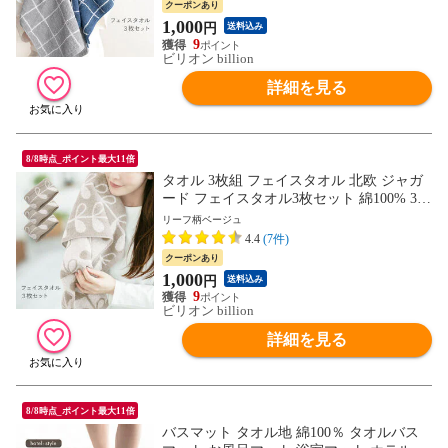
クーポンあり
1,000
円
送料込み
9
ビリオン billion
詳細を見る
8/8時点_ポイント最大11倍
タオル 3枚組 フェイスタオル 北欧 ジャガ
ード フェイスタオル3枚セット 綿100% 34×
84cm 【リーフ柄 ベージュ】
リーフ柄ベージュ
4.4
(7件)
クーポンあり
1,000
円
送料込み
9
ビリオン billion
詳細を見る
8/8時点_ポイント最大11倍
バスマット タオル地 綿100％ タオルバス