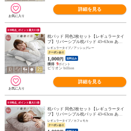
詳細を見る
8/8時点_ポイント最大11倍
枕パッド 同色2枚セット【レギュラータイ
プ】リバーシブル枕パッド 43×63cm あっ
たか さらふわ 吸水速乾 ワッフル 抗菌防臭
レギュラータイプ／アッシュグレー
防ダニ 【アッシュグレー】
クーポンあり
1,000
円
送料込み
9
ビリオン billion
詳細を見る
8/8時点_ポイント最大11倍
枕パッド 同色2枚セット【レギュラータイ
プ】リバーシブル枕パッド 43×63cm あっ
たか さらふわ 吸水速乾 ワッフル 抗菌防臭
レギュラータイプ／カフェモカ
防ダニ 【カフェモカ】
クーポンあり