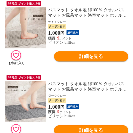
8/8時点_ポイント最大11倍
バスマット タオル地 綿100％ タオルバス
マット お風呂マット 浴室マット ホテルス
タイル 厚手バスマット 45×65cm 【ライト
ライトグレー
グレー】
クーポンあり
1,000
円
送料込み
9
ビリオン billion
詳細を見る
8/8時点_ポイント最大11倍
バスマット タオル地 綿100％ タオルバス
マット お風呂マット 浴室マット ホテルス
タイル 厚手バスマット 45×65cm 【ダーク
ダークグレー
グレー】
クーポンあり
1,000
円
送料込み
9
ビリオン billion
詳細を見る