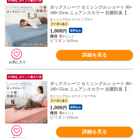
8/8時点_ポイント最大11倍
ボックスシーツ セミシングルショート 80×
180×35cm ニュアンスカラー 抗菌防臭【ブ
ルー】ニュアンスカラーで組み合わせるカ
セミシングルショート／ブルー
バー
クーポンあり
1,000
円
送料込み
9
ビリオン billion
詳細を見る
8/8時点_ポイント最大11倍
ボックスシーツ セミシングルショート 80×
180×35cm ニュアンスカラー 抗菌防臭【コ
ーラル】ニュアンスカラーで組み合わせる
セミシングルショート／コーラル
カバー
クーポンあり
1,000
円
送料込み
9
ビリオン billion
詳細を見る