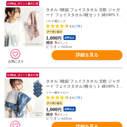
8/8時点_ポイント最大11倍
タオル 3枚組 フェイスタオル 北欧 ジャガ
ード フェイスタオル3枚セット 綿100% 34×
84cm 【バード柄 ピンク】
バード柄ピンク
4.4
(7件)
クーポンあり
1,000
円
送料込み
9
ビリオン billion
詳細を見る
8/8時点_ポイント最大11倍
タオル 3枚組 フェイスタオル 北欧 ジャガ
ード フェイスタオル3枚セット 綿100% 34×
84cm 【ツリー柄 ネイビー】
ツリー柄ネイビー
4.4
(7件)
クーポンあり
1,000
円
送料込み
9
ビリオン billion
詳細を見る