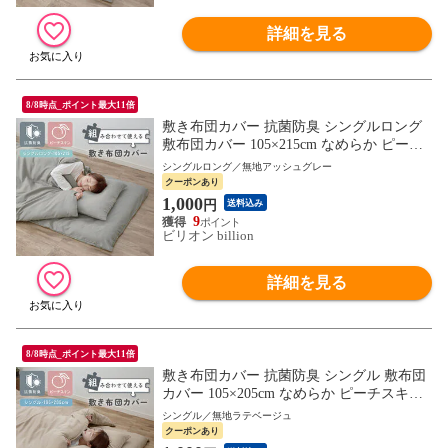
詳細を見る
8/8時点_ポイント最大11倍
敷き布団カバー 抗菌防臭 シングルロング
敷布団カバー 105×215cm なめらか ピーチ
スキン 敷きカバー しき布団カバー【無地
シングルロング／無地アッシュグレー
アッシュグレー】組み合わせて使えるカバ
クーポンあり
ー
1,000
円
送料込み
9
ビリオン billion
詳細を見る
8/8時点_ポイント最大11倍
敷き布団カバー 抗菌防臭 シングル 敷布団
カバー 105×205cm なめらか ピーチスキン
敷きカバー しき布団カバー【無地ラテベー
シングル／無地ラテベージュ
ジュ】組み合わせて使えるカバー
クーポンあり