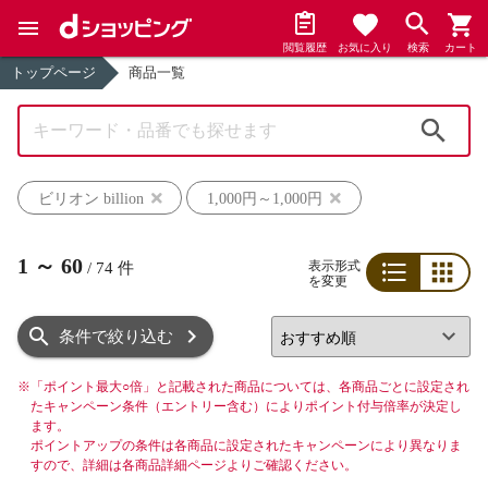
閲覧履歴
お気に入り
検索
カート
トップページ
商品一覧
検索
ビリオン billion
1,000円～1,000円
1
～
60
表示形式
/
74
件
を変更
リスト
グリッド
条件で絞り込む
※
「ポイント最大○倍」と記載された商品については、各商品ごとに設定され
たキャンペーン条件（エントリー含む）によりポイント付与倍率が決定し
ます。
ポイントアップの条件は各商品に設定されたキャンペーンにより異なりま
すので、詳細は各商品詳細ページよりご確認ください。