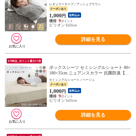
たか さらふわ 吸水速乾 ワッフル 抗菌防臭
レギュラータイプ／アッシュブラウン
防ダニ 【アッシュブラウン】
クーポンあり
1,000
円
送料込み
9
ビリオン billion
詳細を見る
8/8時点_ポイント最大11倍
ボックスシーツ セミシングルショート 80×
180×35cm ニュアンスカラー 抗菌防臭【ベ
ージュ】ニュアンスカラーで組み合わせる
セミシングルショート／ベージュ
カバー
クーポンあり
1,000
円
送料込み
9
ビリオン billion
詳細を見る