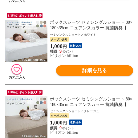
8/8時点_ポイント最大11倍
ボックスシーツ セミシングルショート 80×
180×35cm ニュアンスカラー 抗菌防臭【ホ
ワイト】ニュアンスカラーで組み合わせる
セミシングルショート／ホワイト
カバー
クーポンあり
1,000
円
送料込み
9
ビリオン billion
詳細を見る
8/8時点_ポイント最大11倍
ボックスシーツ セミシングルショート 80×
180×35cm ニュアンスカラー 抗菌防臭【グ
レージュ】ニュアンスカラーで組み合わせ
セミシングルショート／グレージュ
るカバー
クーポンあり
1,000
円
送料込み
9
ビリオン billion