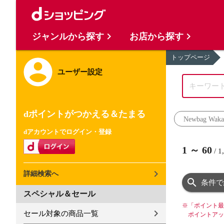
ジャンルから探す
お店から探す
トップページ
ユーザー設定
dポイントがつかえる＆たまる
Newbag Waka
dアカウントでログイン・登録
1
～
60
/
1
詳細検索へ
条件で
スペシャル＆セール
※
「ポイント最
セール対象の商品一覧
ポイントアッ