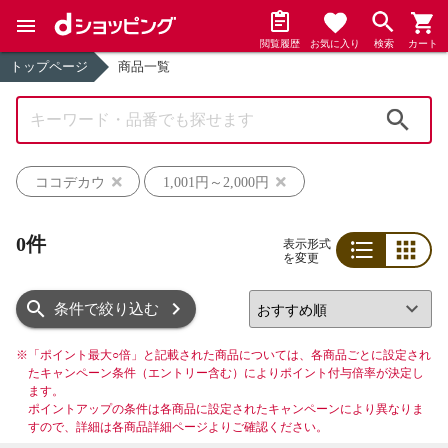
閲覧履歴
お気に入り
検索
カート
トップページ
商品一覧
検索
ココデカウ
1,001円～2,000円
0件
表示形式
を変更
リスト
グリッド
条件で絞り込む
※
「ポイント最大○倍」と記載された商品については、各商品ごとに設定され
たキャンペーン条件（エントリー含む）によりポイント付与倍率が決定し
ます。
ポイントアップの条件は各商品に設定されたキャンペーンにより異なりま
すので、詳細は各商品詳細ページよりご確認ください。