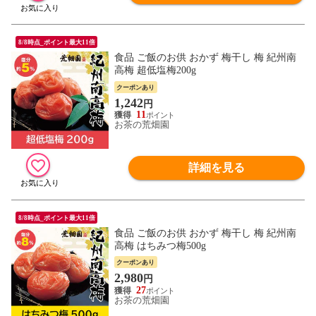
8/8時点_ポイント最大11倍
食品 ご飯のお供 おかず 梅干し 梅 紀州南
高梅 超低塩梅200g
クーポンあり
1,242
円
11
お茶の荒畑園
詳細を見る
8/8時点_ポイント最大11倍
食品 ご飯のお供 おかず 梅干し 梅 紀州南
高梅 はちみつ梅500g
クーポンあり
2,980
円
27
お茶の荒畑園