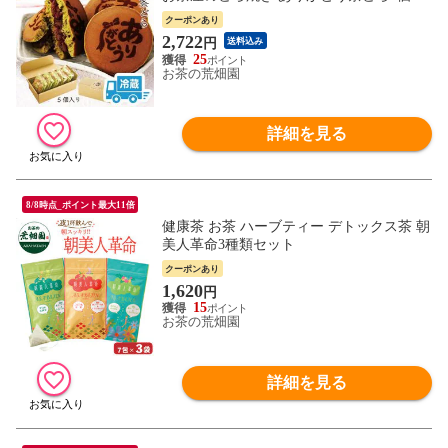
入 チルド便
クーポンあり
2,722
円
送料込み
25
お茶の荒畑園
詳細を見る
8/8時点_ポイント最大11倍
健康茶 お茶 ハーブティー デトックス茶 朝
美人革命3種類セット
クーポンあり
1,620
円
15
お茶の荒畑園
詳細を見る