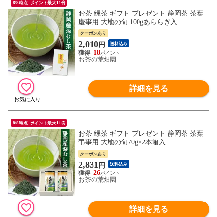
8/8時点_ポイント最大11倍
お茶 緑茶 ギフト プレゼント 静岡茶 茶葉
慶事用 大地の旬 100gあららぎ入
クーポンあり
2,010
円
送料込み
18
お茶の荒畑園
詳細を見る
8/8時点_ポイント最大11倍
お茶 緑茶 ギフト プレゼント 静岡茶 茶葉
弔事用 大地の旬70g×2本箱入
クーポンあり
2,831
円
送料込み
26
お茶の荒畑園
詳細を見る