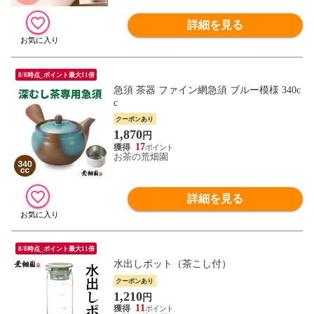
詳細を見る
8/8時点_ポイント最大11倍
急須 茶器 ファイン網急須 ブルー模様 340c
c
クーポンあり
1,870
円
17
お茶の荒畑園
詳細を見る
8/8時点_ポイント最大11倍
水出しポット（茶こし付）
クーポンあり
1,210
円
11