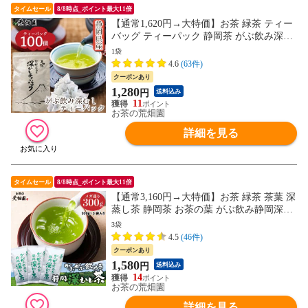
タイムセール
8/8時点_ポイント最大11倍
【通常1,620円→大特価】お茶 緑茶 ティー
バッグ ティーパック 静岡茶 がぶ飲み深む
しティーパック100個入
1袋
4.6
(63件)
クーポンあり
1,280
円
送料込み
11
お茶の荒畑園
詳細を見る
タイムセール
8/8時点_ポイント最大11倍
【通常3,160円→大特価】お茶 緑茶 茶葉 深
蒸し茶 静岡茶 お茶の葉 がぶ飲み静岡深む
し茶100g 3袋セット
3袋
4.5
(46件)
クーポンあり
1,580
円
送料込み
14
お茶の荒畑園
詳細を見る