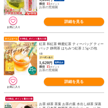
11
お茶の荒畑園
詳細を見る
タイムセール
8/8時点_ポイント最大11倍
紅茶 和紅茶 蜂蜜紅茶 ティーバッグ ティー
パック 静岡茶 はちみつ紅茶 2.5g×25包
1袋
クーポンあり
1,620
円
送料込み
15
お茶の荒畑園
詳細を見る
8/8時点_ポイント最大11倍
お茶 緑茶 茶葉 お茶の葉 水出し緑茶 深蒸