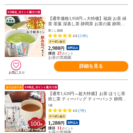
8/8時点_ポイント最大11倍
【通常価格3,958円→大特価】福袋 お茶 緑
茶 茶葉 深蒸し茶 静岡茶 お茶の葉 静岡茶
の詰め合わせ福袋 お手軽茶こし 大入り茶
茶こし福袋
こしセット
4.8
(11件)
クーポンあり
2,980
円
送料込み
27
お茶の荒畑園
詳細を見る
タイムセール
8/8時点_ポイント最大11倍
【通常1,620円→超大特価】お茶 ほうじ茶
焙じ茶 ティーバッグ ティーパック 静岡茶
がぶ飲みほうじ茶ティーパック100個入
1袋
4.6
(7件)
クーポンあり
1,280
円
送料込み
11
お茶の荒畑園