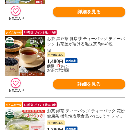
詳細を見る
タイムセール
8/8時点_ポイント最大11倍
お茶 黒豆茶 健康茶 ティーバッグ ティーパ
ック お茶屋が届ける黒豆茶 5g×40包
1袋
クーポンあり
1,480
円
送料無料
13
お茶の荒畑園
詳細を見る
タイムセール
8/8時点_ポイント最大11倍
お茶 緑茶 ティーバッグ ティーパック 花粉
健康茶 機能性表示食品 べにふうき ティー
パック30包入
クーポンあり
1,280
円
送料無料