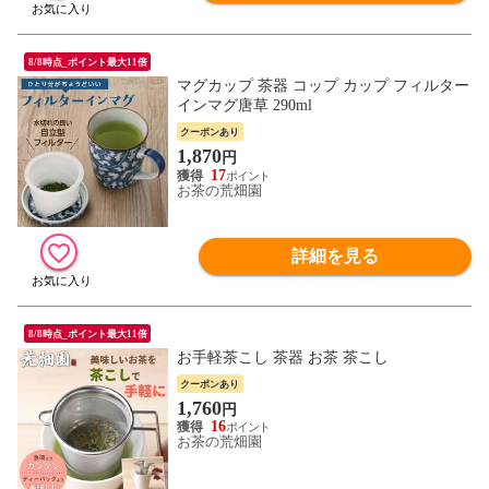
8/8時点_ポイント最大11倍
マグカップ 茶器 コップ カップ フィルター
インマグ唐草 290ml
クーポンあり
1,870
円
17
お茶の荒畑園
詳細を見る
8/8時点_ポイント最大11倍
お手軽茶こし 茶器 お茶 茶こし
クーポンあり
1,760
円
16
お茶の荒畑園