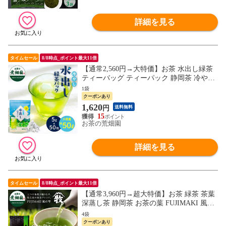
詳細を見る
タイムセール
8/8時点_ポイント最大11倍
【通常2,560円→大特価】お茶 水出し緑茶
ティーバッグ ティーパック 静岡茶 冷やし
水出し緑茶ティーバッグ 5g×50包入
1袋
クーポンあり
1,620
円
送料無料
15
お茶の荒畑園
詳細を見る
タイムセール
8/8時点_ポイント最大11倍
【通常3,960円→超大特価】お茶 緑茶 茶葉
深蒸し茶 静岡茶 お茶の葉 FUJIMAKI 風の
雫（70g）4袋
4袋
クーポンあり