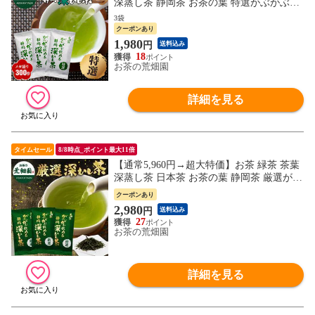
深蒸し茶 静岡茶 お茶の葉 特選がぶがぶ飲
める静岡深むし茶100g 3袋セット
3袋
クーポンあり
1,980
円
送料込み
18
お茶の荒畑園
詳細を見る
タイムセール
8/8時点_ポイント最大11倍
【通常5,960円→超大特価】お茶 緑茶 茶葉
深蒸し茶 日本茶 お茶の葉 静岡茶 厳選がぶ
飲み静岡深むし茶 3袋セット
クーポンあり
2,980
円
送料込み
27
お茶の荒畑園
詳細を見る