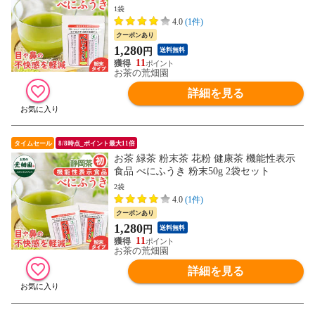
1袋
4.0
(1件)
クーポンあり
1,280
円
送料無料
11
お茶の荒畑園
詳細を見る
タイムセール
8/8時点_ポイント最大11倍
お茶 緑茶 粉末茶 花粉 健康茶 機能性表示
食品 べにふうき 粉末50g 2袋セット
2袋
4.0
(1件)
クーポンあり
1,280
円
送料無料
11
お茶の荒畑園
詳細を見る