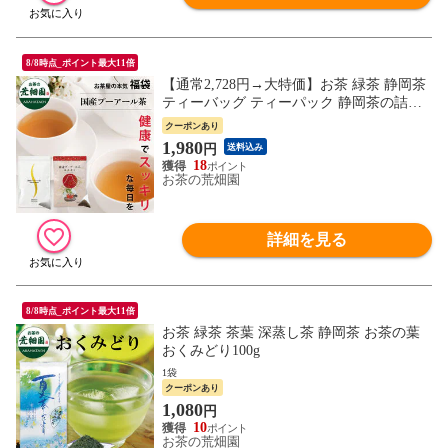
8/8時点_ポイント最大11倍
【通常2,728円→大特価】お茶 緑茶 静岡茶
ティーバッグ ティーパック 静岡茶の詰め
合わせ 福袋 大入りプーアール茶煮出し用
クーポンあり
セット
1,980
円
送料込み
18
お茶の荒畑園
詳細を見る
8/8時点_ポイント最大11倍
お茶 緑茶 茶葉 深蒸し茶 静岡茶 お茶の葉
おくみどり100g
1袋
クーポンあり
1,080
円
10
お茶の荒畑園