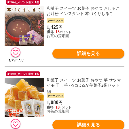
8/8時点_ポイント最大11倍
和菓子 スイーツ お菓子 おやつ おしるこ
お汁粉 インスタント 本づくりしるこ
クーポンあり
1,425
円
13
お茶の荒畑園
詳細を見る
8/8時点_ポイント最大11倍
和菓子 スイーツ お菓子 おやつ 芋 サツマ
イモ 干し芋 べにはるか芋菓子2袋セット
2袋
クーポンあり
1,080
円
10
お茶の荒畑園
詳細を見る