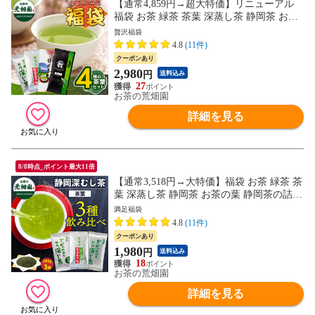
【通常4,859円→超大特価】リニューアル
福袋 お茶 緑茶 茶葉 深蒸し茶 静岡茶 お茶
の葉 静岡茶の詰め合わせ福袋 大入り茶葉
贅沢福袋
セット
4.8
(11件)
クーポンあり
2,980
円
送料込み
27
お茶の荒畑園
詳細を見る
8/8時点_ポイント最大11倍
【通常3,518円→大特価】福袋 お茶 緑茶 茶
葉 深蒸し茶 静岡茶 お茶の葉 静岡茶の詰め
合わせ福袋 大入り深むし茶3種セット
満足福袋
4.8
(11件)
クーポンあり
1,980
円
送料込み
18
お茶の荒畑園
詳細を見る