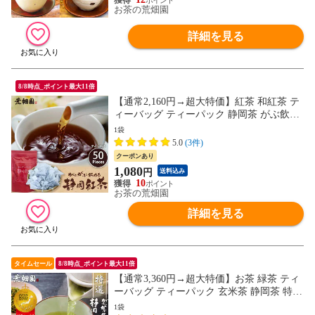
お茶の荒畑園
詳細を見る
8/8時点_ポイント最大11倍
【通常2,160円→超大特価】紅茶 和紅茶 テ
ィーバッグ ティーパック 静岡茶 がぶ飲み
静岡紅茶 2g×50包
1袋
5.0
(3件)
クーポンあり
1,080
円
送料込み
10
お茶の荒畑園
詳細を見る
タイムセール
8/8時点_ポイント最大11倍
【通常3,360円→超大特価】お茶 緑茶 ティ
ーバッグ ティーパック 玄米茶 静岡茶 特選
がぶ飲み抹茶入玄米茶ティーパック70個入
1袋