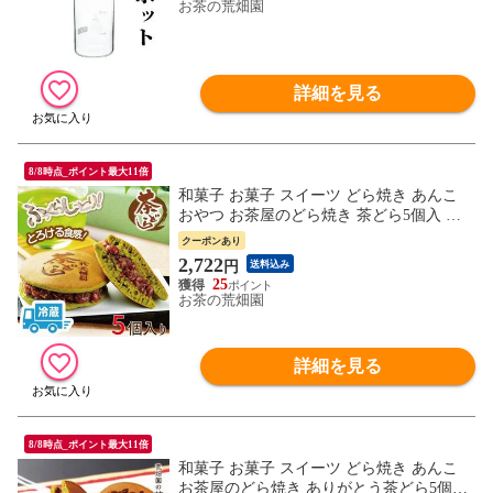
お茶の荒畑園
詳細を見る
8/8時点_ポイント最大11倍
和菓子 お菓子 スイーツ どら焼き あんこ
おやつ お茶屋のどら焼き 茶どら5個入 チ
ルド便
クーポンあり
2,722
円
送料込み
25
お茶の荒畑園
詳細を見る
8/8時点_ポイント最大11倍
和菓子 お菓子 スイーツ どら焼き あんこ
お茶屋のどら焼き ありがとう茶どら5個箱