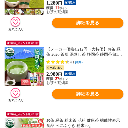
1,280
円
送料込み
11
お茶の荒畑園
詳細を見る
8/8時点_ポイント最大11倍
【メーカー価格4,212円→大特価】お茶 緑
茶 2026 茶葉 深蒸し茶 静岡茶 静岡茶旬100
g 3袋セット
4.1
(8件)
クーポンあり
2,980
円
送料込み
27
お茶の荒畑園
詳細を見る
8/8時点_ポイント最大11倍
お茶 緑茶 粉末茶 花粉 健康茶 機能性表示
食品 べにふうき 粉末50g