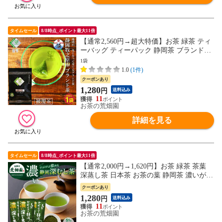
タイムセール
8/8時点_ポイント最大11倍
【通常2,560円→超大特価】お茶 緑茶 ティ
ーバッグ ティーパック 静岡茶 ブランド茶
望銀印ティーパック 2g×30包
1袋
1.0
(1件)
クーポンあり
1,280
円
送料込み
11
お茶の荒畑園
詳細を見る
タイムセール
8/8時点_ポイント最大11倍
【通常2,000円→1,620円】お茶 緑茶 茶葉
深蒸し茶 日本茶 お茶の葉 静岡茶 濃いがぶ
飲み静岡深むし茶 3袋セット
クーポンあり
1,280
円
送料込み
11
お茶の荒畑園