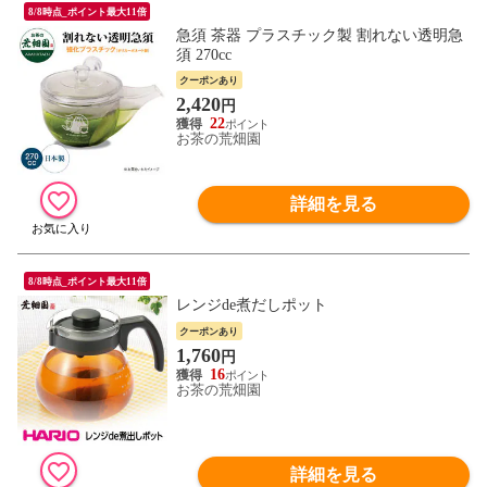
8/8時点_ポイント最大11倍
急須 茶器 プラスチック製 割れない透明急
須 270cc
クーポンあり
2,420
円
22
お茶の荒畑園
詳細を見る
8/8時点_ポイント最大11倍
レンジde煮だしポット
クーポンあり
1,760
円
16
お茶の荒畑園
詳細を見る