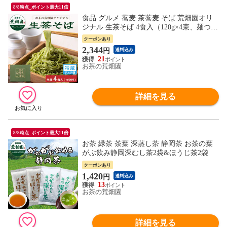
8/8時点_ポイント最大11倍
食品 グルメ 蕎麦 茶蕎麦 そば 荒畑園オリ
ジナル 生茶そば 4食入（120g×4束、麺つゆ
4袋） チルド便
クーポンあり
2,344
円
送料込み
21
お茶の荒畑園
詳細を見る
8/8時点_ポイント最大11倍
お茶 緑茶 茶葉 深蒸し茶 静岡茶 お茶の葉
がぶ飲み静岡深むし茶2袋&ほうじ茶2袋
クーポンあり
1,420
円
送料込み
13
お茶の荒畑園
詳細を見る