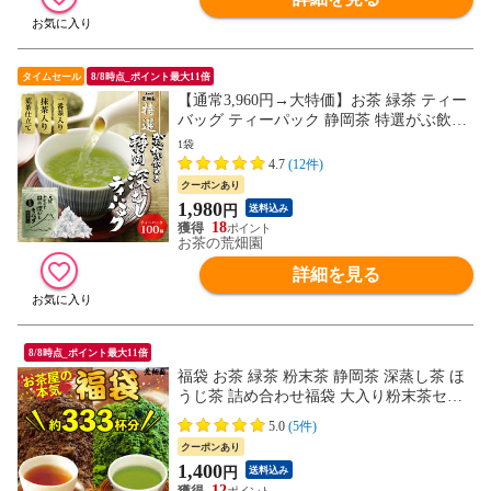
タイムセール
8/8時点_ポイント最大11倍
【通常3,960円→大特価】お茶 緑茶 ティー
バッグ ティーパック 静岡茶 特選がぶ飲み
深むしティーパック100個入
1袋
4.7
(12件)
クーポンあり
1,980
円
送料込み
18
お茶の荒畑園
詳細を見る
8/8時点_ポイント最大11倍
福袋 お茶 緑茶 粉末茶 静岡茶 深蒸し茶 ほ
うじ茶 詰め合わせ福袋 大入り粉末茶セッ
ト
5.0
(5件)
クーポンあり
1,400
円
送料込み
12