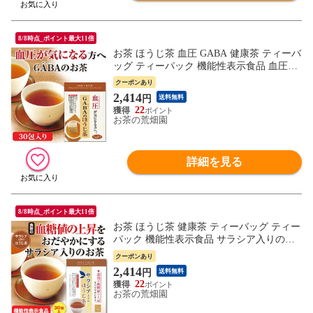
8/8時点_ポイント最大11倍
お茶 ほうじ茶 血圧 GABA 健康茶 ティーバ
ッグ ティーパック 機能性表示食品 血圧が
気になる方へ GABAのほうじ茶 3g×30包
クーポンあり
2,414
円
送料無料
22
お茶の荒畑園
詳細を見る
8/8時点_ポイント最大11倍
お茶 ほうじ茶 健康茶 ティーバッグ ティー
パック 機能性表示食品 サラシア入りのほ
うじ茶 3g×30包
クーポンあり
2,414
円
送料無料
22
お茶の荒畑園