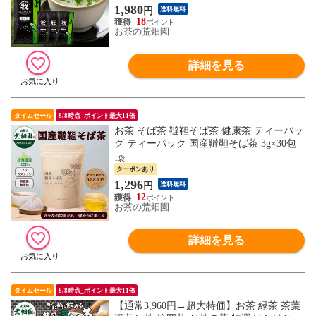
1,980
円
送料無料
18
お茶の荒畑園
詳細を見る
タイムセール
8/8時点_ポイント最大11倍
お茶 そば茶 韃靼そば茶 健康茶 ティーバッ
グ ティーパック 国産韃靼そば茶 3g×30包
1袋
クーポンあり
1,296
円
送料無料
12
お茶の荒畑園
詳細を見る
タイムセール
8/8時点_ポイント最大11倍
【通常3,960円→超大特価】お茶 緑茶 茶葉