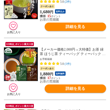
5.0
(2件)
クーポンあり
1,680
円
送料込み
15
お茶の荒畑園
詳細を見る
8/8時点_ポイント最大11倍
【メーカー価格2,000円→大特価】お茶 緑
茶 ほうじ茶 ティーバッグ ティーパック 静
岡茶 大入り濃いティーパック
お手軽福袋
5.0
(1件)
クーポンあり
1,880
円
送料無料
17
お茶の荒畑園
詳細を見る
8/8時点_ポイント最大11倍