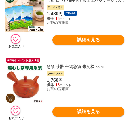
し茶 日本茶 静岡茶 富士山パッケージ 70g
3袋
クーポンあり
1,480
円
送料込み
13
お茶の荒畑園
詳細を見る
8/8時点_ポイント最大11倍
急須 茶器 帯網急須 朱泥松 360cc
クーポンあり
1,760
円
16
お茶の荒畑園
詳細を見る