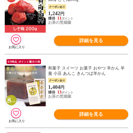
クーポンあり
1,242
円
11
お茶の荒畑園
詳細を見る
8/8時点_ポイント最大11倍
和菓子 スイーツ お菓子 おやつ 羊かん 羊
羹 小豆 あんこ きんつば羊かん
クーポンあり
1,404
円
13
お茶の荒畑園
詳細を見る