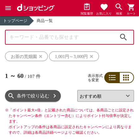
閲覧履歴
お気に入り
検索
カート
トップページ
商品一覧
検索
お茶の荒畑園
1,001円～3,000円
1
～
60
表示形式
/
107
件
を変更
リスト
グリッド
条件で絞り込む
※
「ポイント最大○倍」と記載された商品については、各商品ごとに設定され
たキャンペーン条件（エントリー含む）によりポイント付与倍率が決定し
ます。
ポイントアップの条件は各商品に設定されたキャンペーンにより異なりま
すので、詳細は各商品詳細ページよりご確認ください。