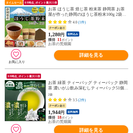
タイムセール
8/8時点_ポイント最大11倍
お茶 ほうじ茶 焙じ茶 粉末茶 静岡茶 お茶
屋が作った静岡のほうじ茶粉末100g 2袋セ
ット
4.0
(1件)
クーポンあり
1,280
円
送料込み
11
お茶の荒畑園
詳細を見る
8/8時点_ポイント最大11倍
お茶 緑茶 ティーバッグ ティーパック 静岡
茶 濃いがぶ飲み深むしティーパック51個入
2袋セット
2袋
3.5
(2件)
クーポンあり
1,944
円
送料無料
18
お茶の荒畑園
詳細を見る