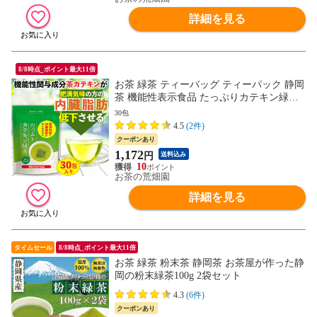
詳細を見る
8/8時点_ポイント最大11倍
お茶 緑茶 ティーバッグ ティーパック 静岡
茶 機能性表示食品 たっぷりカテキン緑茶2
g×30包
30包
4.5
(2件)
クーポンあり
1,172
円
送料込み
10
お茶の荒畑園
詳細を見る
タイムセール
8/8時点_ポイント最大11倍
お茶 緑茶 粉末茶 静岡茶 お茶屋が作った静
岡の粉末緑茶100g 2袋セット
4.3
(6件)
クーポンあり