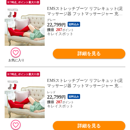
8/7時点_ポイント最大11倍
EMSストレッチブーツ リフレキュット(足
マッサージ器 フットマッサージャー 充電
式 コードレス フットマッサージ)(足) ※1
グレー
22,799
枚目の画像は代表イメージのため色・柄が
円
送料込み
異なる場合がございます。2枚目以降の画
207
キレイスポット
像でご希望の色・柄をご確認下さい。
詳細を見る
8/7時点_ポイント最大11倍
EMSストレッチブーツ リフレキュット(足
マッサージ器 フットマッサージャー 充電
式 コードレス フットマッサージ)(足) ※1
レッド
22,799
枚目の画像は代表イメージのため色・柄が
円
送料込み
異なる場合がございます。2枚目以降の画
207
キレイスポット
像でご希望の色・柄をご確認下さい。
詳細を見る