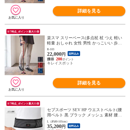
詳細を見る
8/7時点_ポイント最大11倍
楽スマ スリーベース(多点杖 杖 つえ 軽い
軽量 おしゃれ 女性 男性 かっこいい 歩き
やすい 安定 安定感 安定性 高齢者) ※1枚目
R-103
22,000
の画像は代表イメージのため色・柄が異な
円
送料込み
る場合がございます。2枚目以降の画像で
200
キレイスポット
ご希望の色・柄をご確認下さい。
詳細を見る
8/7時点_ポイント最大11倍
セブスポーツ SEV HP ウエストベルト(腰
用ベルト 黒 ブラック メッシュ 素材 腰ベ
ルト 腰サポーター 腰 サポーター) ※1枚目
L（約80-105cm）
35,200
の画像は代表イメージのため色・柄が異な
円
送料込み