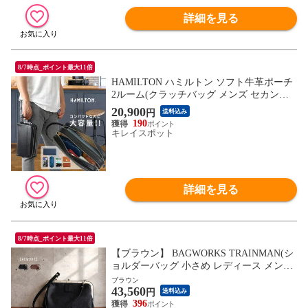
詳細を見る
8/7時点_ポイント最大11倍
HAMILTON ハミルトン ソフト牛革ポーチ
2ルーム(クラッチバッグ メンズ セカンド
バッグ 本革 バッグ カバン 鞄 黒 持ち手)
20,900
円
送料込み
190
キレイスポット
詳細を見る
8/7時点_ポイント最大11倍
【ブラウン】 BAGWORKS TRAINMAN(シ
ョルダーバッグ 小さめ レディース メンズ
本革 レザー 革 斜めがけバッグ バッグ 鞄
ブラウン
43,560
斜めがけ)※1枚目の画像は代表イメージの
円
送料込み
ため色・柄が異なる場合がございます。2
396