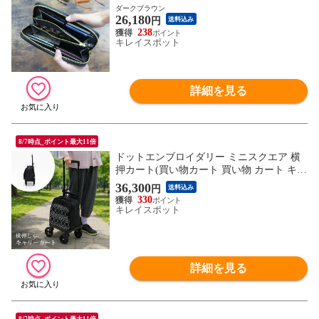
像は代表イメージのため色・柄が異なる場
ダークブラウン
26,180
合がございます。2枚目以降で色・柄をご
円
送料込み
確認下さい。
238
キレイスポット
詳細を見る
8/7時点_ポイント最大11倍
ドットエンブロイダリー ミニスクエア 横
押カート(買い物カート 買い物 カート キャ
リー バッグ キャリーカート)
36,300
円
送料込み
330
キレイスポット
詳細を見る
8/7時点_ポイント最大11倍