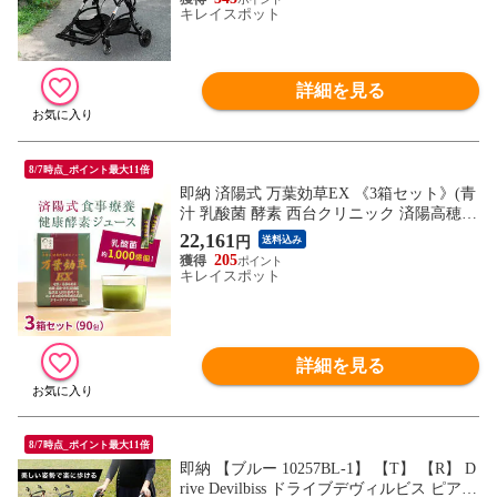
キレイスポット
詳細を見る
8/7時点_ポイント最大11倍
即納 済陽式 万葉効草EX 《3箱セット》(青
汁 乳酸菌 酵素 西台クリニック 済陽高穂
院長先生共同開発 乳酸菌入り 人気の酵素
22,161
円
送料込み
青汁 済陽 高穂 健康野菜 健康野菜ジュース
205
酵素ジュース)
キレイスポット
詳細を見る
8/7時点_ポイント最大11倍
即納 【ブルー 10257BL-1】 【T】 【R】 D
rive Devilbiss ドライブデヴィルビス ピアチ