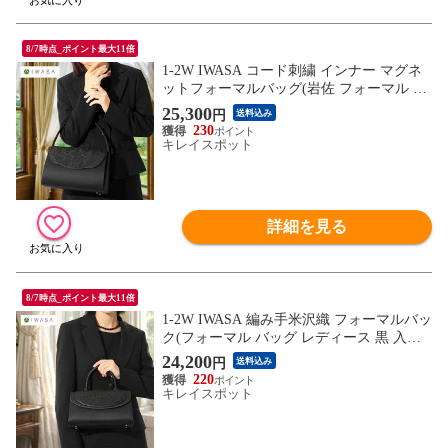
8/7時点_ポイント最大11倍
1-2W IWASA コード刺繍 インナー マグネ
ットフォーマルバッグ(岩佐 フォーマル レ
ディース バッグ 黒 葬儀 慶弔両用 葬式)
25,300
円
送料込み
230
キレイスポット
詳細を見る
8/7時点_ポイント最大11倍
1-2W IWASA 編み手米沢織 フォーマルバッ
ク(フォーマル バッグ レディース 黒 入学
式 慶弔 両用 結婚式 葬式 葬儀)
24,200
円
送料込み
220
キレイスポット