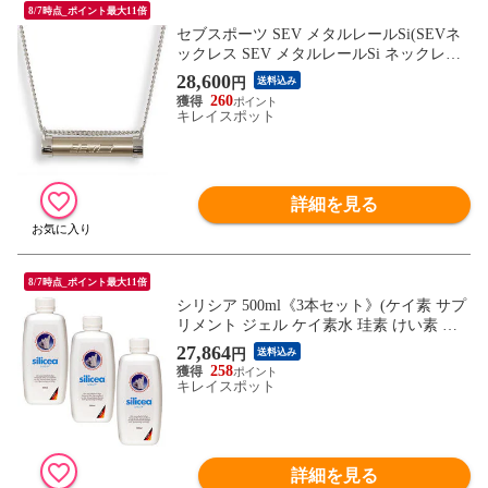
8/7時点_ポイント最大11倍
セブスポーツ SEV メタルレールSi(SEVネ
ックレス SEV メタルレールSi ネックレス
アクセサリー 健康アクセサリー 健康アク
28,600
円
送料込み
セ スポーツネックレス スポーツアクセサ
260
リー スポーツ選手 スポーツ アスリート ト
キレイスポット
レーニング)
詳細を見る
8/7時点_ポイント最大11倍
シリシア 500ml《3本セット》(ケイ素 サプ
リメント ジェル ケイ素水 珪素 けい素 シ
リカ サプリ ミネラル)
27,864
円
送料込み
258
キレイスポット
詳細を見る