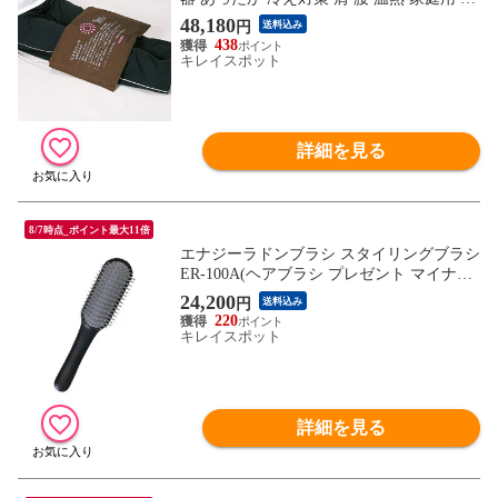
療器具 医療用具 医療機器 遠赤外線医療機
48,180
円
送料込み
器)
438
キレイスポット
詳細を見る
8/7時点_ポイント最大11倍
エナジーラドンブラシ スタイリングブラシ
ER-100A(ヘアブラシ プレゼント マイナス
イオン ブラシ マッサージ 頭皮 髪 ラドン
24,200
円
送料込み
鉱石 髪の毛 くし 櫛 ブラッシング スカル
220
プケア 女性 男性 頭皮ケア ヘアケア ヘア
キレイスポット
ケアブラシ 艶髪 ヘアーブラシ)
詳細を見る