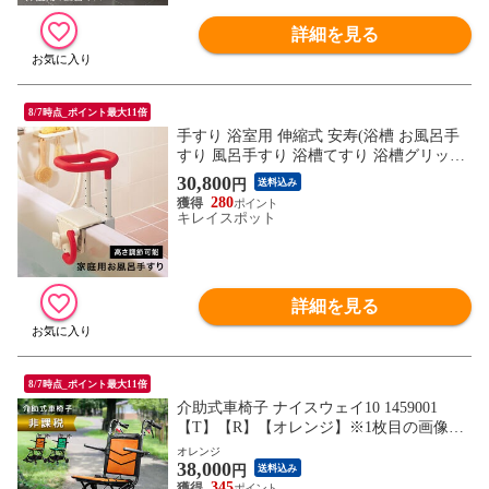
詳細を見る
8/7時点_ポイント最大11倍
手すり 浴室用 伸縮式 安寿(浴槽 お風呂手
すり 風呂手すり 浴槽てすり 浴槽グリップ
入浴介護用品 介護 介護用 介護用品)
30,800
円
送料込み
280
キレイスポット
詳細を見る
8/7時点_ポイント最大11倍
介助式車椅子 ナイスウェイ10 1459001
【T】【R】【オレンジ】※1枚目の画像は
代表イメージのため色・柄が異なる場合が
オレンジ
38,000
ございます。2枚目以降で色・柄をご確認
円
送料込み
下さい。
345