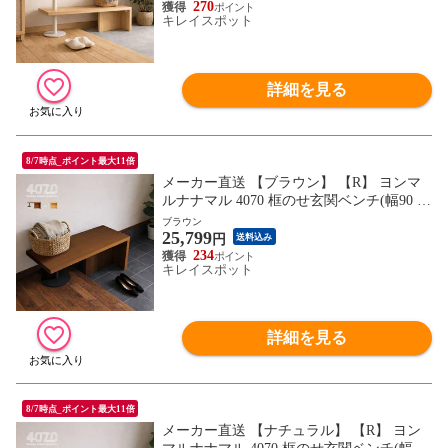
メージのため色・柄が異なる場合がござい
270
キレイスポット
ます。2枚目以降で色・柄をご確認下さ
い。
詳細を見る
8/7時点_ポイント最大11倍
メーカー直送 【ブラウン】 【R】 ヨンマ
ルナナマル 4070 框のせ玄関ベンチ(幅90 高
齢者 いす 立ち上がり 立ち上がり補助 椅子
ブラウン
25,799
玄関ベンチ) ※1枚目の画像は代表イメージ
円
送料込み
のため色・柄が異なる場合がございます。
234
キレイスポット
2枚目以降で色・柄をご確認下さい。
詳細を見る
8/7時点_ポイント最大11倍
メーカー直送 【ナチュラル】 【R】 ヨン