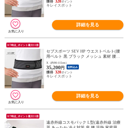
る場合がございます。2枚目以降の画像で
320
キレイスポット
ご希望の色・柄をご確認下さい。
詳細を見る
8/7時点_ポイント最大11倍
セブスポーツ SEV HP ウエストベルト(腰
用ベルト 黒 ブラック メッシュ 素材 腰ベ
ルト 腰サポーター 腰 サポーター) ※1枚目
X（約90-115cm）
35,200
の画像は代表イメージのため色・柄が異な
円
送料込み
る場合がございます。2枚目以降の画像で
320
キレイスポット
ご希望の色・柄をご確認下さい。
詳細を見る
8/7時点_ポイント最大11倍
遠赤外線コスモパック L型(遠赤外線 治療
器 あったか 冷え対策 肩 腰 温熱 家庭用 医