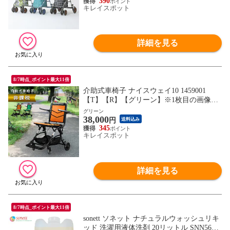
柄が異なる場合がございます。2枚目以降
390
キレイスポット
の画像でご希望の色・柄をご確認下さい。
詳細を見る
8/7時点_ポイント最大11倍
介助式車椅子 ナイスウェイ10 1459001
【T】【R】【グリーン】※1枚目の画像は
代表イメージのため色・柄が異なる場合が
グリーン
38,000
ございます。2枚目以降で色・柄をご確認
円
送料込み
下さい。
345
キレイスポット
詳細を見る
8/7時点_ポイント最大11倍
sonett ソネット ナチュラルウォッシュリキ
ッド 洗濯用液体洗剤 20リットル SNN5609