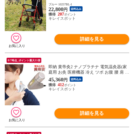
ェーレ ウノ 歩行車 ※1枚目の画像は代表
ブルー 10257BL-1
22,800
イメージのため色・柄が異なる場合がござ
円
送料込み
います。2枚目以降で色・柄をご確認下さ
207
キレイスポット
い。
詳細を見る
8/7時点_ポイント最大11倍
即納 黄帝灸2 ナノプラチナ 電気温灸器(家
庭用 お灸 医療機器 冷え ツボ お腹 腰 肩 背
中 首 体 身体 リラックス 電気 灸 電気お灸
45,360
円
送料込み
セット 大人 子供 夫婦 父 母 お父さん お母
412
さん 両親 簡単操作 操作 簡単 発熱 温熱 健
キレイスポット
康)
詳細を見る