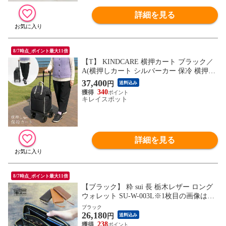
詳細を見る
8/7時点_ポイント最大11倍
【T】 KINDCARE 横押カート ブラック／
A(横押しカート シルバーカー 保冷 横押し
カート 高齢者 キャリーカート)
37,400
円
送料込み
340
キレイスポット
詳細を見る
8/7時点_ポイント最大11倍
【ブラック】 粋 sui 長 栃木レザー ロング
ウォレット SU-W-003L※1枚目の画像は代
表イメージのため色・柄が異なる場合がご
ブラック
26,180
ざいます。2枚目以降で色・柄をご確認下
円
送料込み
さい。
238