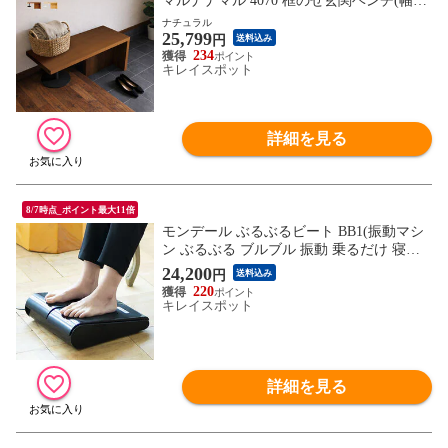
マルナナマル 4070 框のせ玄関ベンチ(幅90
高齢者 いす 立ち上がり 立ち上がり補助 椅
ナチュラル
25,799
子 玄関ベンチ) ※1枚目の画像は代表イメ
円
送料込み
ージのため色・柄が異なる場合がございま
234
キレイスポット
す。2枚目以降で色・柄をご確認下さい。
詳細を見る
8/7時点_ポイント最大11倍
モンデール ぶるぶるビート BB1(振動マシ
ン ぶるぶる ブルブル 振動 乗るだけ 寝な
がら 座りながら 座ったまま マシン 機器
24,200
円
送料込み
器具 健康 美容 足 脚 トレーニング ストレ
220
ッチ 足首 健康器具 高齢者 年配 家族 二の
キレイスポット
腕 腕 運動)
詳細を見る