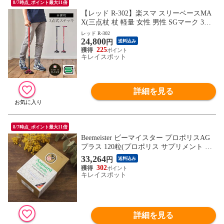
8/7時点_ポイント最大11倍
【レッド R-302】楽スマ スリーベースMA
X(三点杖 杖 軽量 女性 男性 SGマーク 3点
支え つえ 安定 シンプル おしゃれ 日本製
レッド R-302
24,800
男性用)※1枚目の画像は代表イメージのた
円
送料込み
め色・柄が異なる場合がございます。2枚
225
キレイスポット
目以降で色・柄をご確認下さい。
詳細を見る
8/7時点_ポイント最大11倍
Beemeister ビーマイスター プロポリスAG
プラス 120粒(プロポリス サプリメント カ
プセル状 小さい 小さめ 飲みやすい 健康食
33,264
円
送料込み
品 健康サプリ 健康サプリメント 栄養成分
302
健康 毎日 継続 続ける ドイツ 海外サプリ)
キレイスポット
詳細を見る