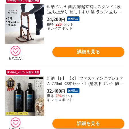
8/7時点_ポイント最大11倍
即納 ツルヤ商店 籐起立補助スタンド 2段
(立ち上がり 補助手すり 籐 ラタン 立ち上
がり手すり 立ち上がり補助器具 つかまり
24,200
円
送料込み
スタンド 座り 補助 介護 つかまり 立ち 大
220
人 手すり つかまり立ち 介護用品 転倒防
キレイスポット
止)
詳細を見る
8/7時点_ポイント最大11倍
即納 【F】 【R】 ファスティングプレミア
ム 720ml《2本セット》(酵素ドリンク 防腐
剤 無添加 ファスティング 酵素 ドリンク
32,400
円
送料込み
ダイエット 断食 ダイエットドリンク プチ
294
断食 プレミアム 3日 1日 半日 短期)
キレイスポット
詳細を見る