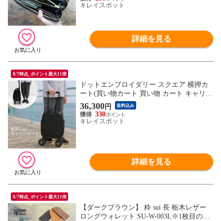
キレイスポット
詳細を見る
8/7時点_ポイント最大11倍
ドットエンブロイダリー スクエア 横押カ
ート(買い物カート 買い物 カート キャリー
バッグ キャリーカート)
36,300
円
送料込み
330
キレイスポット
詳細を見る
8/7時点_ポイント最大11倍
【ダークブラウン】 粋 sui 長 栃木レザー
ロングウォレット SU-W-003L※1枚目の画