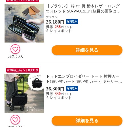
【ブラウン】 粋 sui 長 栃木レザー ロング
ウォレット SU-W-003L※1枚目の画像は代
表イメージのため色・柄が異なる場合がご
ブラウン
26,180
ざいます。2枚目以降で色・柄をご確認下
円
送料込み
さい。
238
キレイスポット
詳細を見る
8/7時点_ポイント最大11倍
ドットエンブロイダリー トート 横押カー
ト(買い物カート 買い物 カート キャリー
バッグ キャリーカート キャリーバッグ)
36,300
円
送料込み
330
キレイスポット
詳細を見る