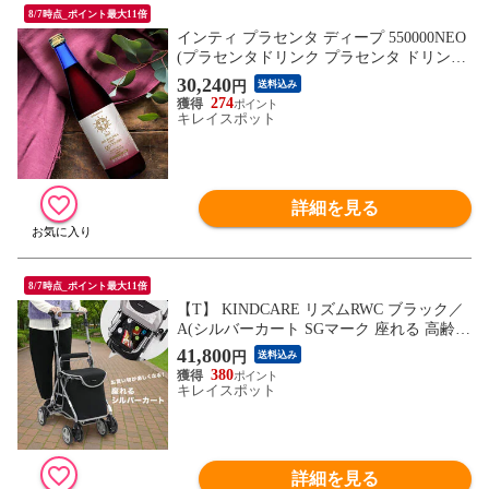
8/7時点_ポイント最大11倍
インティ プラセンタ ディープ 550000NEO
(プラセンタドリンク プラセンタ ドリンク
飲料 美容ドリンク 健康ドリンク 美容飲料
30,240
円
送料込み
健康飲料 豚プラセンタ 馬プラセンタ ブタ
274
プラセンタ ウマプラセンタ 美容 健康 女性
キレイスポット
20代 30代 40代 50代)【F】【R】
詳細を見る
8/7時点_ポイント最大11倍
【T】 KINDCARE リズムRWC ブラック／
A(シルバーカート SGマーク 座れる 高齢者
おしゃれ 手押し 折りたたみ 買い物 カー
41,800
円
送料込み
ト)
380
キレイスポット
詳細を見る