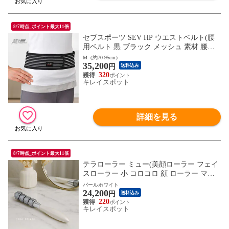
8/7時点_ポイント最大11倍
セブスポーツ SEV HP ウエストベルト(腰
用ベルト 黒 ブラック メッシュ 素材 腰ベ
ルト 腰サポーター 腰 サポーター) ※1枚目
M（約70-95cm）
35,200
の画像は代表イメージのため色・柄が異な
円
送料込み
る場合がございます。2枚目以降の画像で
320
キレイスポット
ご希望の色・柄をご確認下さい。
詳細を見る
8/7時点_ポイント最大11倍
テラローラー ミュー(美顔ローラー フェイ
スローラー 小 コロコロ 顔 ローラー マッ
サージ フェイス 小顔ローラー)【パールホ
パールホワイト
24,200
ワイト】※1枚目の画像は代表イメージの
円
送料込み
ため色・柄が異なる場合がございます。2
220
キレイスポット
枚目以降で色・柄をご確認下さい。