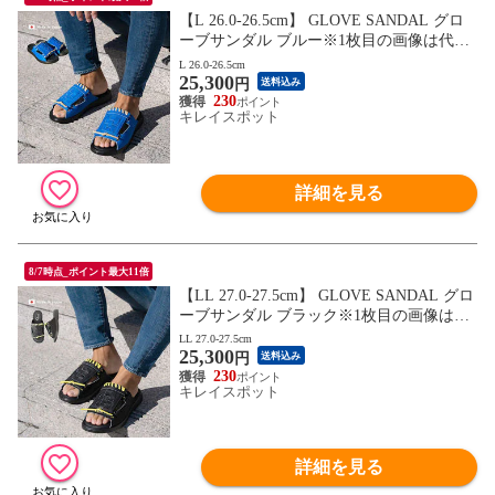
【L 26.0-26.5cm】 GLOVE SANDAL グロ
ーブサンダル ブルー※1枚目の画像は代表
イメージのため色・柄が異なる場合がござ
L 26.0-26.5cm
25,300
います。2枚目以降で色・柄をご確認下さ
円
送料込み
い。
230
キレイスポット
詳細を見る
8/7時点_ポイント最大11倍
【LL 27.0-27.5cm】 GLOVE SANDAL グロ
ーブサンダル ブラック※1枚目の画像は代
表イメージのため色・柄が異なる場合がご
LL 27.0-27.5cm
25,300
ざいます。2枚目以降で色・柄をご確認下
円
送料込み
さい。
230
キレイスポット
詳細を見る