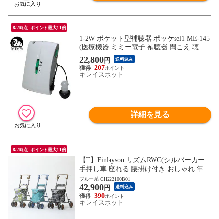
8/7時点_ポイント最大11倍
1-2W ポケット型補聴器 ポッケsel1 ME-145
(医療機器 ミミー電子 補聴器 聞こえ 聴こ
え 軽度難聴 中等度難聴 初期の高度難聴)
22,800
円
送料込み
207
キレイスポット
詳細を見る
8/7時点_ポイント最大11倍
【T】Finlayson リズムRWC(シルバーカー
手押し車 座れる 腰掛け付き おしゃれ 年配
おじいちゃん おばあちゃん 移動 お出かけ)
ブルー系 CH222100B01
42,900
※1枚目の画像は代表イメージのため色・
円
送料込み
柄が異なる場合がございます。2枚目以降
390
キレイスポット
の画像でご希望の色・柄をご確認下さい。