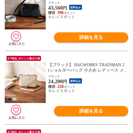
本革 レザー 革 斜めがけバッグ バッグ 鞄
ブラック
43,560
斜めがけ)※1枚目の画像は代表イメージの
円
送料込み
ため色・柄が異なる場合がございます。2
396
キレイスポット
枚目以降で色・柄をご確認下さい。
詳細を見る
8/7時点_ポイント最大11倍
【ブラック】 BAGWORKS TRAINMAN 2
(ショルダーバッグ 小さめ レディース メン
ズ 斜めがけバッグ バッグ 鞄 斜めがけ ミ
ブラック
24,200
ニショルダー)※1枚目の画像は代表イメー
円
送料込み
ジのため色・柄が異なる場合がございま
220
キレイスポット
す。2枚目以降で色・柄をご確認下さい。
詳細を見る
8/7時点_ポイント最大11倍