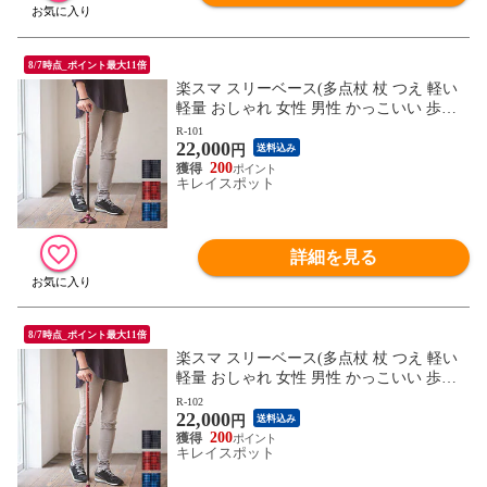
8/7時点_ポイント最大11倍
楽スマ スリーベース(多点杖 杖 つえ 軽い
軽量 おしゃれ 女性 男性 かっこいい 歩き
やすい 安定 安定感 安定性 高齢者) ※1枚目
R-101
22,000
の画像は代表イメージのため色・柄が異な
円
送料込み
る場合がございます。2枚目以降の画像で
200
キレイスポット
ご希望の色・柄をご確認下さい。
詳細を見る
8/7時点_ポイント最大11倍
楽スマ スリーベース(多点杖 杖 つえ 軽い
軽量 おしゃれ 女性 男性 かっこいい 歩き
やすい 安定 安定感 安定性 高齢者) ※1枚目
R-102
22,000
の画像は代表イメージのため色・柄が異な
円
送料込み
る場合がございます。2枚目以降の画像で
200
キレイスポット
ご希望の色・柄をご確認下さい。