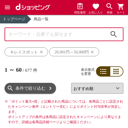
閲覧履歴
お気に入り
検索
カート
トップページ
商品一覧
検索
キレイスポット
20,001円～50,000円
1
～
60
表示形式
/
677
件
を変更
リスト
グリッド
条件で絞り込む
※
「ポイント最大○倍」と記載された商品については、各商品ごとに設定され
たキャンペーン条件（エントリー含む）によりポイント付与倍率が決定し
ます。
ポイントアップの条件は各商品に設定されたキャンペーンにより異なりま
すので、詳細は各商品詳細ページよりご確認ください。