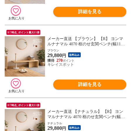
詳細を見る
8/7時点_ポイント最大11倍
メーカー直送 【ブラウン】 【R】 ヨンマ
ルナナマル 4070 框のせ玄関ベンチ(幅115
高齢者 いす 立ち上がり 立ち上がり補助 椅
ブラウン
29,800
子 玄関ベンチ) ※1枚目の画像は代表イメ
円
送料込み
ージのため色・柄が異なる場合がございま
270
キレイスポット
す。2枚目以降で色・柄をご確認下さい。
詳細を見る
8/7時点_ポイント最大11倍
メーカー直送 【ナチュラル】 【R】 ヨン
マルナナマル 4070 框のせ玄関ベンチ(幅11
5 高齢者 いす 立ち上がり 立ち上がり補助
ナチュラル
29,800
椅子 玄関ベンチ) ※1枚目の画像は代表イ
円
送料込み