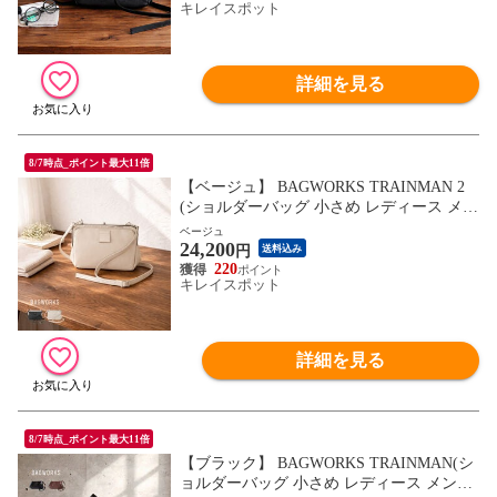
キレイスポット
枚目以降で色・柄をご確認下さい。
詳細を見る
8/7時点_ポイント最大11倍
【ベージュ】 BAGWORKS TRAINMAN 2
(ショルダーバッグ 小さめ レディース メン
ズ 斜めがけバッグ バッグ 鞄 斜めがけ ミ
ベージュ
24,200
ニショルダー)※1枚目の画像は代表イメー
円
送料込み
ジのため色・柄が異なる場合がございま
220
キレイスポット
す。2枚目以降で色・柄をご確認下さい。
詳細を見る
8/7時点_ポイント最大11倍
【ブラック】 BAGWORKS TRAINMAN(シ
ョルダーバッグ 小さめ レディース メンズ