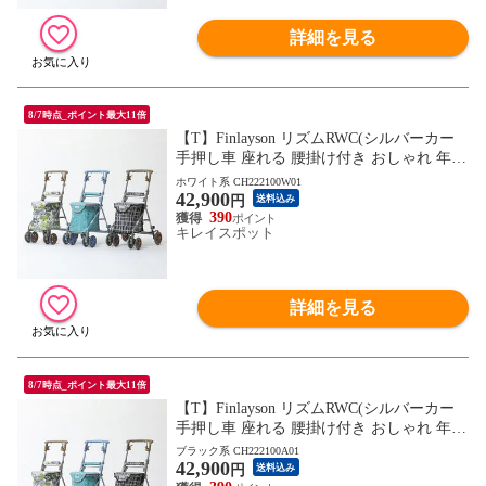
詳細を見る
8/7時点_ポイント最大11倍
【T】Finlayson リズムRWC(シルバーカー
手押し車 座れる 腰掛け付き おしゃれ 年配
おじいちゃん おばあちゃん 移動 お出かけ)
ホワイト系 CH222100W01
42,900
※1枚目の画像は代表イメージのため色・
円
送料込み
柄が異なる場合がございます。2枚目以降
390
キレイスポット
の画像でご希望の色・柄をご確認下さい。
詳細を見る
8/7時点_ポイント最大11倍
【T】Finlayson リズムRWC(シルバーカー
手押し車 座れる 腰掛け付き おしゃれ 年配
おじいちゃん おばあちゃん 移動 お出かけ)
ブラック系 CH222100A01
42,900
※1枚目の画像は代表イメージのため色・
円
送料込み