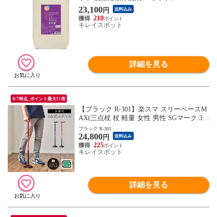
(ソネット ナチュラルウォッシュリキッド
23,100
円
送料込み
洗濯用液体洗剤 オーガニック アロマ香 や
210
さしい 植物原材料 赤ちゃん用洗剤 敏感肌
キレイスポット
用)
詳細を見る
8/7時点_ポイント最大11倍
【ブラック R-301】楽スマ スリーベースM
AX(三点杖 杖 軽量 女性 男性 SGマーク 3点
支え つえ 安定 シンプル おしゃれ 日本製
ブラック R-301
24,800
男性用)※1枚目の画像は代表イメージのた
円
送料込み
め色・柄が異なる場合がございます。2枚
225
キレイスポット
目以降で色・柄をご確認下さい。
詳細を見る