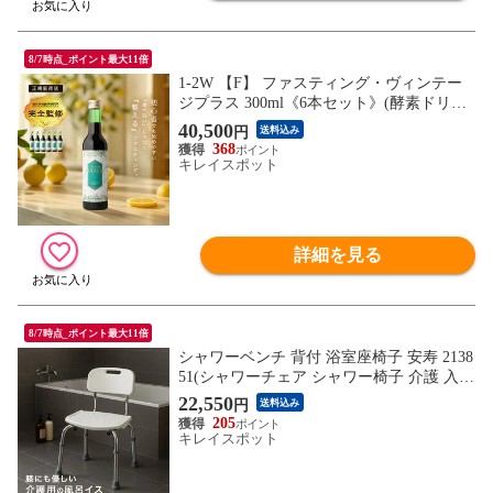
8/7時点_ポイント最大11倍
1-2W 【F】 ファスティング・ヴィンテー
ジプラス 300ml《6本セット》(酵素ドリン
ク ファスティング セット 酵素 ドリンク 1
40,500
円
送料込み
日 断食 ミネラル 防腐剤 無添加 置き換え
368
ダイエット ファスティングドリンク 酵素
キレイスポット
ダイエット)
詳細を見る
8/7時点_ポイント最大11倍
シャワーベンチ 背付 浴室座椅子 安寿 2138
51(シャワーチェア シャワー椅子 介護 入浴
椅子 入浴介助 イス お風呂 風呂)
22,550
円
送料込み
205
キレイスポット