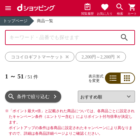
閲覧履歴
お気に入り
検索
カート
トップページ
商品一覧
検索
ココイロギフトマーケット
2,200円～2,200円
1
～
51
表示形式
/
51
件
を変更
リスト
グリッド
条件で絞り込む
※
「ポイント最大○倍」と記載された商品については、各商品ごとに設定され
たキャンペーン条件（エントリー含む）によりポイント付与倍率が決定し
ます。
ポイントアップの条件は各商品に設定されたキャンペーンにより異なりま
すので、詳細は各商品詳細ページよりご確認ください。