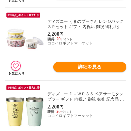
8/8時点_ポイント最大11倍
ディズニー くまのプーさん レンジパック
３Ｐセット ギフト 内祝い 御祝 御礼 記念
品 引出物 結婚式 プレゼント 出産内祝い
2,200
円
結婚お祝い
20
ココイロギフトマーケット
詳細を見る
8/8時点_ポイント最大11倍
ディズニー Ｄ－ＷＰ３５ ペアサーモタン
ブラー ギフト 内祝い 御祝 御礼 記念品 引
出物 結婚式 プレゼント 出産内祝い 結婚お
2,200
円
祝い
20
ココイロギフトマーケット