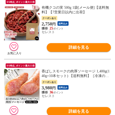
8/6時点_ポイント最大11倍
有機クコの実 500g 1袋[メール便]【送料無
料】【7営業日以内に出荷】
クーポンあり
2,750
円
送料込み
25
セレスト
詳細を見る
8/6時点_ポイント最大11倍
香ばしスモークの肉厚ソーセージ 1,400g(1
40g×10本セット) 【送料無料】［冷凍の
み］【7営業日以内に出荷】
クーポンあり
3,980
円
送料込み
36
セレスト
詳細を見る