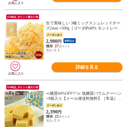
8/6時点_ポイント最大11倍
生で美味しい 3種ミックスシュレッドチー
ズ2mm ×500g［ゴーダ約40% モントレージ
ャック約40％ レッドチェダー約20％］［ふ
クーポンあり
わちー］［セルロース無添加］［冷蔵/冷凍
2,980
円
送料込み
可］【7営業日以内に出荷】
27
セレスト
詳細を見る
8/6時点_ポイント最大11倍
≪糖質60%OFF!!!≫ 低糖質バウムクーヘン
×9個入り【メール便送料無料】［常温］
【7営業日以内に出荷】
クーポンあり
2,390
円
22
セレスト