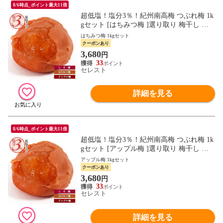
8/6時点_ポイント最大11倍
超低塩！塩分3％！紀州南高梅 つぶれ梅 1k
gセット [はちみつ梅 ]選り取り 梅干し 訳
あり 梅 減塩 4セットまで1配送でお届け
はちみつ梅 1kgセット
［常温］ 【7日以内に出荷】 【送料無料】
クーポンあり
梅干し 梅干 訳あり 送料無料 塩分 3％ 昔な
3,680
円
がら しそ梅干し
33
セレスト
詳細を見る
8/6時点_ポイント最大11倍
超低塩！塩分3％！紀州南高梅 つぶれ梅 1k
gセット [アップル梅 ]選り取り 梅干し 訳
あり 梅 減塩 4セットまで1配送でお届け
アップル梅 1kgセット
［常温］ 【7日以内に出荷】 【送料無料】
クーポンあり
梅干し 梅干 訳あり 送料無料 塩分 3％ 昔な
3,680
円
がら しそ梅干し
33
セレスト
詳細を見る