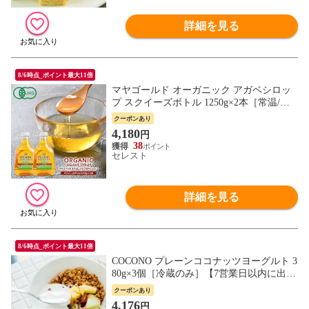
詳細を見る
8/6時点_ポイント最大11倍
マヤゴールド オーガニック アガベシロッ
プ スクイーズボトル 1250g×2本［常温/冷
蔵も可]【3〜4営業日以内に出荷】【送料
クーポンあり
無料】 オーガニック・有機
4,180
円
38
セレスト
詳細を見る
8/6時点_ポイント最大11倍
COCONO プレーンココナッツヨーグルト 3
80g×3個［冷蔵のみ］【7営業日以内に出
荷】
クーポンあり
4,176
円