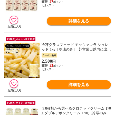
27
セレスト
詳細を見る
8/6時点_ポイント最大11倍
冷凍グラスフェッド モッツァレラ シュレ
ッド 1kg［冷凍のみ］【7営業日以内に出
荷】[D]
クーポンあり
2,500
円
23
セレスト
詳細を見る
8/6時点_ポイント最大11倍
全8種類から選べるクロテッドクリーム 170
g ダブルデボンクリーム 170g［冷蔵のみ］