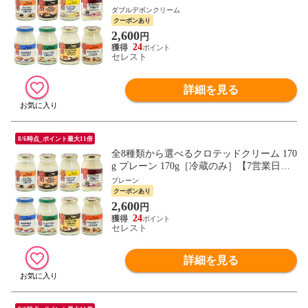
【7営業日以内に出荷】[D][R]
ダブルデボンクリーム
クーポンあり
2,600
円
24
セレスト
詳細を見る
8/6時点_ポイント最大11倍
全8種類から選べるクロテッドクリーム 170
g プレーン 170g［冷蔵のみ］【7営業日以
内に出荷】[D][R]
プレーン
クーポンあり
2,600
円
24
セレスト
詳細を見る