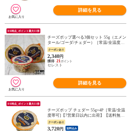
詳細を見る
8/6時点_ポイント最大11倍
チーズポップ選べる3個セット 55g（エメン
タール/ゴーダ/チェダー）［常温/全温度帯
可]【3〜4営業日以内に出荷】
クーポンあり
2,340
円
21
セレスト
詳細を見る
8/6時点_ポイント最大11倍
チーズポップ チェダー 55g×4P［常温/全温
度帯可]【7営業日以内に出荷】【送料無
料】
クーポンあり
3,720
円
送料込み