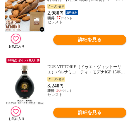
ド 生アーモンド 有機JAS 有機ナッツ オー
クーポンあり
ガニック オーガニックナッツ 食塩不使用
2,980
円
送料込み
無塩
27
セレスト
詳細を見る
8/6時点_ポイント最大11倍
DUE VITTORIE（ドゥエ・ヴィットーリ
エ）バルサミコ・ディ・モデナIGP 15年熟
成タイプ 250ml［常温/冷蔵も可]【7営業日
クーポンあり
以内に出荷】［同一商品は6本まで同梱
3,240
円
可］
30
セレスト
詳細を見る