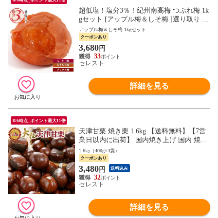
超低塩！塩分3％！紀州南高梅 つぶれ梅 1k
gセット [アップル梅＆しそ梅 ]選り取り 梅
干し 訳あり 梅 減塩 4セットまで1配送でお
アップル梅＆しそ梅 1kgセット
届け ［常温］ 【7日以内に出荷】 【送料
クーポンあり
無料】 梅干し 梅干 訳あり 送料無料 塩分
3,680
円
3％ 昔ながら しそ梅干し
33
セレスト
詳細を見る
8/6時点_ポイント最大11倍
天津甘栗 焼き栗 1.6kg 【送料無料】【7営
業日以内に出荷】 国内焼き上げ 国内 焼き
上げ 栗 くり クリ マロン 天津 甘栗 あまぐ
1.6㎏（400g×4袋）
り 焼き栗 焼栗 殻付き 皮付き 殻 皮 無添加
クーポンあり
砂糖不使用 水あめ不使用
3,480
円
送料込み
32
セレスト
詳細を見る