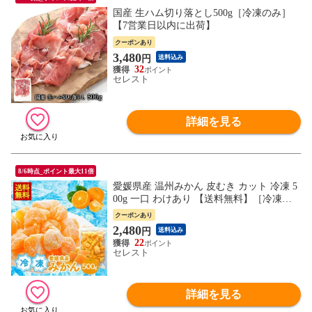
国産 生ハム切り落とし500g［冷凍のみ］
【7営業日以内に出荷】
クーポンあり
3,480
円
送料込み
32
セレスト
詳細を見る
8/6時点_ポイント最大11倍
愛媛県産 温州みかん 皮むき カット 冷凍 5
00g 一口 わけあり 【送料無料】［冷凍の
み］みかん ミカン 蜜柑 冷凍フルーツ フル
クーポンあり
ーツ 果物 国産 日本 ニッポン 愛媛 うんし
2,480
円
送料込み
ゅう 皮 訳あり
22
セレスト
詳細を見る