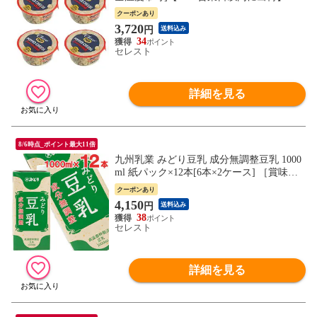
【送料無料】
クーポンあり
3,720
円
送料込み
34
セレスト
詳細を見る
8/6時点_ポイント最大11倍
九州乳業 みどり豆乳 成分無調整豆乳 1000
ml 紙パック×12本[6本×2ケース] ［賞味期
限：製造日より180日］【7営業日以内に出
クーポンあり
荷】[送料無料] ヘルシー 大豆 たんぱく質
4,150
円
送料込み
イソフラボン アイス 糖質 1L 1リットル
38
セレスト
詳細を見る