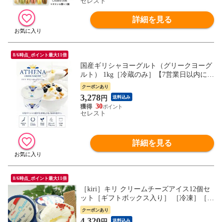
セレスト
詳細を見る
8/6時点_ポイント最大11倍
国産ギリシャヨーグルト（グリークヨーグ
ルト） 1kg［冷蔵のみ］【7営業日以内に出
荷】【送料無料】[D]
クーポンあり
3,278
円
送料込み
30
セレスト
詳細を見る
8/6時点_ポイント最大11倍
［kiri］キリ クリームチーズアイス12個セ
ット［ギフトボックス入り］ ［冷凍］［同
梱不可］【7日以内に発送】 退職祝 退職祝
クーポンあり
い 退職 お礼 御礼 プレゼント 女性 男性 ギ
4,320
円
送料込み