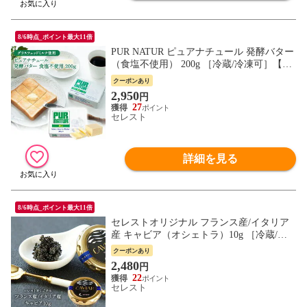
8/6時点_ポイント最大11倍
PUR NATUR ピュアナチュール 発酵バター
（食塩不使用） 200g ［冷蔵/冷凍可］【7
営業日以内に出荷】[R]
クーポンあり
2,950
円
27
セレスト
詳細を見る
8/6時点_ポイント最大11倍
セレストオリジナル フランス産/イタリア
産 キャビア（オシェトラ）10g ［冷蔵/冷
凍可]【7営業日以内に出荷】
クーポンあり
2,480
円
22
セレスト