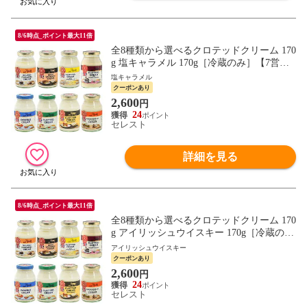
8/6時点_ポイント最大11倍
全8種類から選べるクロテッドクリーム 170
g 塩キャラメル 170g［冷蔵のみ］【7営業
日以内に出荷】[D][R]
塩キャラメル
クーポンあり
2,600
円
24
セレスト
詳細を見る
8/6時点_ポイント最大11倍
全8種類から選べるクロテッドクリーム 170
g アイリッシュウイスキー 170g［冷蔵の
み］【7営業日以内に出荷】[D][R]
アイリッシュウイスキー
クーポンあり
2,600
円
24
セレスト