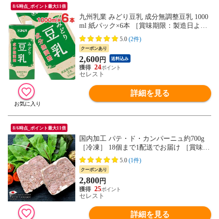
8/6時点_ポイント最大11倍
九州乳業 みどり豆乳 成分無調整豆乳 1000
ml 紙パック×6本 ［賞味期限：製造日より1
80日］【7営業日以内に出荷】[送料無料]
5.0
(2件)
ヘルシー 大豆 たんぱく質 イソフラボン ア
クーポンあり
イス 糖質 1L 1リットル
2,600
円
送料込み
24
セレスト
詳細を見る
8/6時点_ポイント最大11倍
国内加工 パテ・ド・カンパーニュ約700g
［冷凍］ 18個まで1配送でお届け ［賞味期
限：1か月以上］【7日以内に発送】
5.0
(1件)
クーポンあり
2,800
円
25
セレスト
詳細を見る