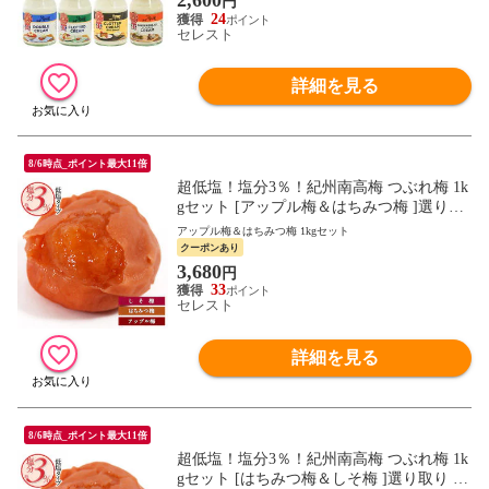
円
24
セレスト
詳細を見る
8/6時点_ポイント最大11倍
超低塩！塩分3％！紀州南高梅 つぶれ梅 1k
gセット [アップル梅＆はちみつ梅 ]選り取
り 梅干し 訳あり 梅 減塩 4セットまで1配
アップル梅＆はちみつ梅 1kgセット
送でお届け ［常温］ 【7日以内に出荷】
クーポンあり
【送料無料】 梅干し 梅干 訳あり 送料無料
3,680
円
塩分 3％ 昔ながら しそ梅干し
33
セレスト
詳細を見る
8/6時点_ポイント最大11倍
超低塩！塩分3％！紀州南高梅 つぶれ梅 1k
gセット [はちみつ梅＆しそ梅 ]選り取り 梅