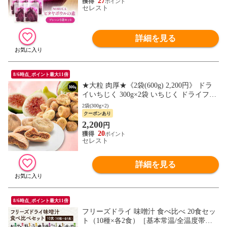
27
セレスト
詳細を見る
8/6時点_ポイント最大11倍
★大粒 肉厚★《2袋(600g) 2,200円》 ドラ
イいちじく 300g×2袋 いちじく ドライフル
ーツ 砂糖不使用 無漂白 天日干し トルコ産
2袋(300g×2)
【送料無料】［メール便］【7営業日以内
クーポンあり
に出荷】 ドライ 乾燥 無花果 イチジク ド
2,200
円
ライ フィグ 食物繊維 鉄分 dried fig
20
セレスト
詳細を見る
8/6時点_ポイント最大11倍
フリーズドライ 味噌汁 食べ比べ 20食セッ
ト（10種×各2食）［基本常温/全温度帯