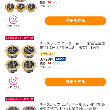
34
セレスト
詳細を見る
8/6時点_ポイント最大11倍
チーズポップ ゴーダ 55g×4P［常温/全温度
帯可]【3〜4営業日以内に出荷】【送料無
料】
クーポンあり
3,720
円
送料込み
34
セレスト
詳細を見る
8/6時点_ポイント最大11倍
チーズポップ エメンタール 55g×4P［常温/
全温度帯可]【3〜4営業日以内に出荷】