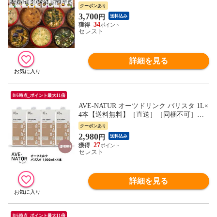
可］【送料無料】 【7営業日以内に出荷】
クーポンあり
コスモス食品 お味噌汁 おみそ汁 詰め合わ
3,700
円
送料込み
せ アソート インスタント 即席 業務用 長
34
期保存 非常食 備蓄 災害 わかめ なす ほう
セレスト
れん草 豚汁 かす汁
詳細を見る
8/6時点_ポイント最大11倍
AVE-NATUR オーツドリンク バリスタ 1L×
4本【送料無料】［直送］［同梱不可］
［代引不可］［常温のみ］【7営業日以内
クーポンあり
に出荷】植物性ミルク オーツミルク オー
2,980
円
送料込み
ツ麦 Ave natur
27
セレスト
詳細を見る
8/6時点_ポイント最大11倍