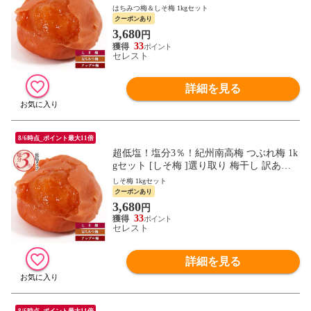
干し 訳あり 梅 減塩 4セットまで1配送でお
はちみつ梅＆しそ梅 1kgセット
届け ［常温］ 【7日以内に出荷】 【送料
クーポンあり
無料】 梅干し 梅干 訳あり 送料無料 塩分
3,680
円
3％ 昔ながら しそ梅干し
33
セレスト
詳細を見る
8/6時点_ポイント最大11倍
超低塩！塩分3％！紀州南高梅 つぶれ梅 1k
gセット [しそ梅 ]選り取り 梅干し 訳あり
梅 減塩 4セットまで1配送でお届け ［常
しそ梅 1kgセット
温］ 【7日以内に出荷】 【送料無料】 梅
クーポンあり
干し 梅干 訳あり 送料無料 塩分 3％ 昔なが
3,680
円
ら しそ梅干し
33
セレスト
詳細を見る
8/6時点_ポイント最大11倍