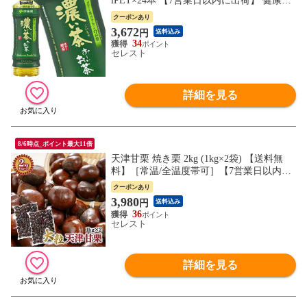
lPET×24本 【7営業日以内に出荷】 健康系
飲料
クーポンあり
3,672
円
送料込み
34
セレスト
詳細を見る
8/6時点_ポイント最大11倍
天津甘栗 焼き栗 2kg (1kg×2袋) 【送料無
料】［常温/全温度帯可］【7営業日以内に
出荷】 大容量 国内焼き上げ 栗 くり マロ
クーポンあり
ン 天津 甘栗 あまぐり 焼き栗 焼栗 殻付き
3,980
円
送料込み
皮付き 無添加 砂糖不使用 水あめ不使用
36
セレスト
詳細を見る