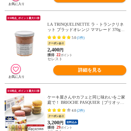
8/6時点_ポイント最大11倍
LA TRINQUELINETTE ラ・トランクリネ
ット ブラッドオレンジ ママレード 370g
［常温/全温度帯可］【3〜4営業日以内に出
5.0
(1件)
荷】
クーポンあり
2,400
円
22
セレスト
詳細を見る
8/6時点_ポイント最大11倍
ケーキ屋さんやカフェと同じ味わいをご家
庭で！ BRIOCHE PASQUIER［ブリオッシ
ュ パスキエ］パスキエ マカロンコレクシ
4.0
(2件)
ョン（6種各2個）［冷凍］ 【7営業日以内
クーポンあり
に出荷】【送料無料】
3,200
円
送料込み
29