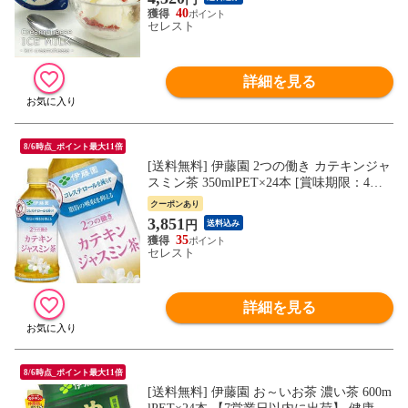
フト 食べ物 60代 卒業祝い 異動
40
セレスト
詳細を見る
8/6時点_ポイント最大11倍
[送料無料] 伊藤園 2つの働き カテキンジャ
スミン茶 350mlPET×24本 [賞味期限：4ヶ
月以上] 北海道・沖縄・離島は送料無料対
クーポンあり
象外【7営業日以内に出荷】 健康系飲料
3,851
円
送料込み
35
セレスト
詳細を見る
8/6時点_ポイント最大11倍
[送料無料] 伊藤園 お～いお茶 濃い茶 600m