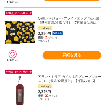
8/6時点_ポイント最大11倍
Quillo -キジョー- フライドエッグ 45g×5袋
［基本常温/冷蔵も可］【7営業日以内に出
荷】【送料無料】
クーポンあり
2,590
円
送料込み
23
セレスト
詳細を見る
8/6時点_ポイント最大11倍
アラン・ミリア カベルネ赤グレープジュー
ス 1L ［常温/全温度帯］【7日以内に発
送】
クーポンあり
2,376
円
22
セレスト