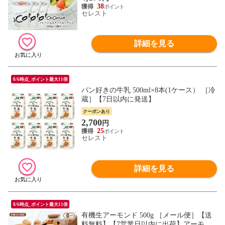
38
セレスト
詳細を見る
8/6時点_ポイント最大11倍
パン好きの牛乳 500ml×8本(1ケース） ［冷
蔵］【7日以内に発送】
クーポンあり
2,700
円
25
セレスト
詳細を見る
8/6時点_ポイント最大11倍
有機生アーモンド 500g ［メール便］【送
料無料】【7営業日以内に出荷】アーモン