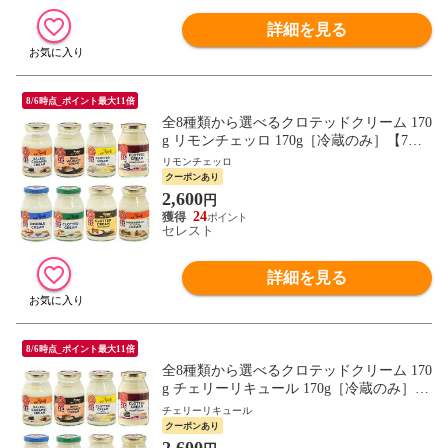
詳細を見る
8/6時点_ポイント最大11倍
全8種類から選べるクロテッドクリーム 170
g リモンチェッロ 170g［冷蔵のみ］【7営
業日以内に出荷】[D][R]
リモンチェッロ
クーポンあり
2,600
円
24
セレスト
詳細を見る
8/6時点_ポイント最大11倍
全8種類から選べるクロテッドクリーム 170
g チェリーリキュール 170g［冷蔵のみ］
【7営業日以内に出荷】[D][R]
チェリーリキュール
クーポンあり
2,600