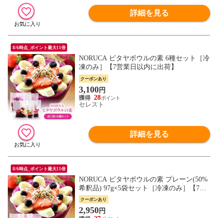
詳細を見る
8/6時点_ポイント最大11倍
NORUCA ピタヤボウルの素 6種セット［冷
凍のみ］【7営業日以内に出荷】
クーポンあり
3,100
円
28
セレスト
詳細を見る
8/6時点_ポイント最大11倍
NORUCA ピタヤボウルの素 プレーン(50%
希釈品) 97g×5袋セット［冷凍のみ］【7営
業日以内に出荷】[R]
クーポンあり
2,950
円