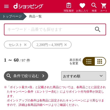
閲覧履歴
お気に入り
検索
カート
トップページ
商品一覧
検索
セレスト
2,200円～4,399円
1
～
60
表示形式
/
97
件
を変更
リスト
グリッド
条件で絞り込む
※
「ポイント最大○倍」と記載された商品については、各商品ごとに設定され
たキャンペーン条件（エントリー含む）によりポイント付与倍率が決定し
ます。
ポイントアップの条件は各商品に設定されたキャンペーンにより異なりま
すので、詳細は各商品詳細ページよりご確認ください。