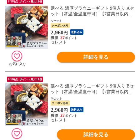
8/6時点_ポイント最大11倍
選べる 濃厚ブラウニーギフト 9個入り Aセ
ット［常温/全温度帯可］【7営業日以内に
出荷】【送料無料】スイーツ お菓子 洋菓
Aセット
子 ブラウニー チョコケーキ スイーツギフ
クーポンあり
ト 退職 御祝 お歳暮 進物 ギフト贈り物 プ
2,960
円
送料込み
レゼント ギフトカード[C]
27
セレスト
詳細を見る
8/6時点_ポイント最大11倍
選べる 濃厚ブラウニーギフト 9個入り Bセ
ット［常温/全温度帯可］【7営業日以内に
出荷】【送料無料】スイーツ お菓子 洋菓
Bセット
子 ブラウニー チョコケーキ スイーツギフ
クーポンあり
ト 退職 御祝 お歳暮 進物 ギフト贈り物 プ
2,960
円
送料込み
レゼント ギフトカード[C]
27
セレスト
詳細を見る