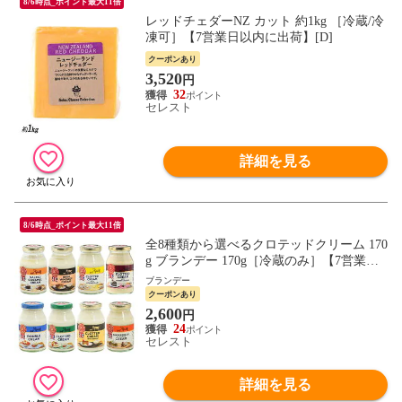
8/6時点_ポイント最大11倍
レッドチェダーNZ カット 約1kg ［冷蔵/冷
凍可］【7営業日以内に出荷】[D]
クーポンあり
3,520
円
32
セレスト
詳細を見る
8/6時点_ポイント最大11倍
全8種類から選べるクロテッドクリーム 170
g ブランデー 170g［冷蔵のみ］【7営業日
以内に出荷】[D][R]
ブランデー
クーポンあり
2,600
円
24
セレスト
詳細を見る