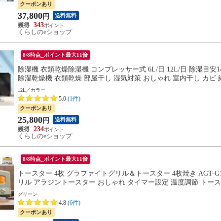
クーポンあり
37,800
送料無料
円
343
くらしのeショップ
8/8時点_ポイント最大11倍
除湿機 衣類乾燥除湿機 コンプレッサー式 6L/日 12L/日 除湿目安14畳 
除湿乾燥機 衣類乾燥 部屋干し 湿気対策 おしゃれ 室内干し カビ 結露
12L／カラー
5.0
(1件)
クーポンあり
25,800
送料無料
円
234
くらしのeショップ
8/8時点_ポイント最大11倍
トースター 4枚 グラファイトグリル＆トースター 4枚焼き AGT-G1
リル アラジントースター おしゃれ タイマー設定 温度調節 トースト 
グリーン
4.8
(6件)
クーポンあり