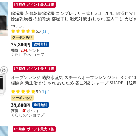
8/8時点_ポイント最大11倍
除湿機 衣類乾燥除湿機 コンプレッサー式 6L/日 12L/日 除湿目安14畳 
除湿乾燥機 衣類乾燥 部屋干し 湿気対策 おしゃれ 室内干し カビ 結露
12L／カラー
5.0
(1件)
クーポンあり
25,800
送料無料
円
234
くらしのeショップ
8/8時点_ポイント最大11倍
オーブンレンジ 過熱水蒸気 スチームオーブンレンジ 26L RE-S1
縦開き 新生活 おしゃれ あたため 各皿2段 シャープ SHARP 【
5.0
(1件)
クーポンあり
39,800
送料無料
円
361
くらしのeショップ
8/8時点_ポイント最大11倍