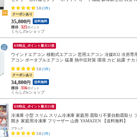
5.0
(1件)
クーポンあり
35,800
送料無料
円
325
くらしのeショップ
8/8時点_ポイント最大11倍
ウインドエアコン 移動式エアコン 窓用エアコン 冷媒R32 冷房専用タ
アコン ポータブルエアコン 猛暑 熱中症対策 環境 カビ 結露 ナカト
5.0
(1件)
クーポンあり
34,800
送料無料
円
316
くらしのeショップ
8/8時点_ポイント最大11倍
冷凍庫 小型 スリム スリム冷凍庫 家庭用 霜取り不要自動霜取り ファン
開き 家庭用冷凍庫 フリーザー 山善 YAMAZEN 【送料無料】
ブラック
5.0
(1件)