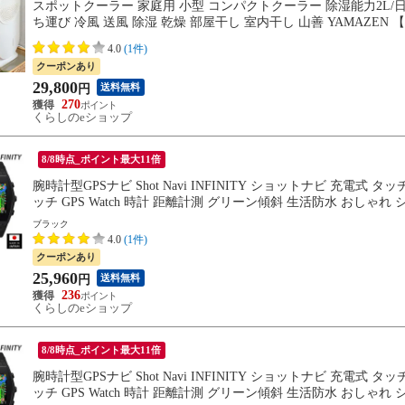
スポットクーラー 家庭用 小型 コンパクトクーラー 除湿能力2L/日 
ち運び 冷風 送風 除湿 乾燥 部屋干し 室内干し 山善 YAMAZEN
4.0
(1件)
クーポンあり
29,800
送料無料
円
270
くらしのeショップ
8/8時点_ポイント最大11倍
腕時計型GPSナビ Shot Navi INFINITY ショットナビ 充電式 タッ
ッチ GPS Watch 時計 距離計測 グリーン傾斜 生活防水 おしゃれ シ
ブラック
4.0
(1件)
クーポンあり
25,960
送料無料
円
236
くらしのeショップ
8/8時点_ポイント最大11倍
腕時計型GPSナビ Shot Navi INFINITY ショットナビ 充電式 タッ
ッチ GPS Watch 時計 距離計測 グリーン傾斜 生活防水 おしゃれ シ