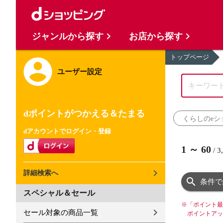
ジャンルから探す
お店から探す
トップページ
ユーザー設定
dポイントがつかえる＆たまる
くらしのeシ
dアカウントでログイン・登録
1
～
60
/
3
詳細検索へ
条件で
スペシャル＆セール
※
「ポイント最
セール対象の商品一覧
ポイントアッ