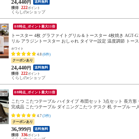
24,440
送料無料
円
222
くらしのeショップ
8/8時点_ポイント最大11倍
トースター 4枚 グラファイトグリル＆トースター 4枚焼き AGT-G1
リル アラジントースター おしゃれ タイマー設定 温度調節 トースト 
ホワイト
4.8
(6件)
クーポンあり
24,440
送料無料
円
222
くらしのeショップ
8/8時点_ポイント最大11倍
こたつ こたつテーブル ハイタイプ 布団セット 3点セット 長方形
完成品 こたつテーブル ダイニングこたつ デスク 机 テーブル 一人
4.7
(3件)
クーポンあり
36,999
送料無料
円
336