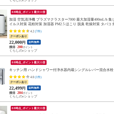
くらしのeショップ
8/8時点_ポイント最大11倍
加湿 空気清浄機 プラズマクラスター7000 最大加湿量400mL/h 集
イルス対策 花粉対策 加湿器 PM2.5 ほこり 脱臭 乾燥対策 タバコ 
4.2
(7件)
クーポンあり
22,000
送料無料
円
200
くらしのeショップ
8/8時点_ポイント最大11倍
キッチン用 ハンドシャワー付浄水器内蔵シングルレバー混合水栓 一般地
4.0
(1件)
クーポンあり
22,499
送料無料
円
204
くらしのeショップ
8/8時点_ポイント最大11倍