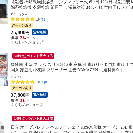
除湿機 衣類乾燥除湿機 コンプレッサー式 6L/日 12L/日 除湿目安14畳 
除湿乾燥機 衣類乾燥 部屋干し 湿気対策 おしゃれ 室内干し カビ 結露
12L／カラー
5.0
(1件)
クーポンあり
25,800
送料無料
円
234
くらしのeショップ
8/8時点_ポイント最大11倍
冷凍庫 小型 スリム スリム冷凍庫 家庭用 霜取り不要自動霜取り ファン
開き 家庭用冷凍庫 フリーザー 山善 YAMAZEN 【送料無料】
ホワイト
5.0
(1件)
クーポンあり
37,800
送料無料
円
343
くらしのeショップ
8/8時点_ポイント最大11倍
日立 オーブンレンジ ヘルシーシェフ 加熱水蒸気 オーブン 23L 縦開
センサー 赤外線センサー ホワイト オート機能 解凍新生活 日立 HI