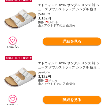
エドウィン EDWIN サンダル メンズ 靴 シ
ューズ ダブルストラップ シンプル 疲れに
くい コンフォートサンダル 通勤 通学 レジ
(2)ﾎﾜｲﾄ／25
3,132
ャー オフィス トラベル フットウェア 2E相
円
当 EB1001 ホワイト
28
山とアウトドアの店 山気分
詳細を見る
8/8時点_ポイント最大11倍
エドウィン EDWIN サンダル メンズ 靴 シ
ューズ ダブルストラップ シンプル 疲れに
くい コンフォートサンダル 通勤 通学 レジ
(2)ﾎﾜｲﾄ／27
3,132
ャー オフィス トラベル フットウェア 2E相
円
当 EB1001 ホワイト
28
山とアウトドアの店 山気分
詳細を見る