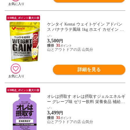
8/8時点_ポイント最大11倍
ケンタイ Kentai ウェイトゲイン アドバン
ス バナナラテ風味 1kg ホエイ カゼイン ト
レーニング フィットネス たんぱく質 カー
-／-
3,500
ボ 炭水化物 K3221
円
31
山とアウトドアの店 山気分
詳細を見る
8/8時点_ポイント最大11倍
オレは摂取す オレは摂取すジェルエネルギ
ー グレープ味 ゼリー飲料 栄養食品 補給
運動 トレーニング 練習 部活 クラブ ジム
-／-
3,499
筋トレ アスリート 足攣り防止 311200
円
31
山とアウトドアの店 山気分