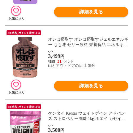
詳細を見る
8/8時点_ポイント最大11倍
オレは摂取す オレは摂取すジェルエネルギ
ー もも味 ゼリー飲料 栄養食品 エネルギー
補給 運動 トレーニング ランニング 練習
-／-
3,499
部活 クラブ ジム 筋トレ 301200
円
31
山とアウトドアの店 山気分
詳細を見る
8/8時点_ポイント最大11倍
ケンタイ Kentai ウェイトゲイン アドバン
ス ストロベリー風味 1kg ホエイ カゼイン
トレーニング フィットネス たんぱく質 カ
-／-
3,500
ーボ 炭水化物 K3222
円