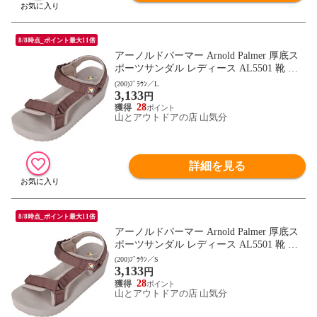
8/8時点_ポイント最大11倍
アーノルドパーマー Arnold Palmer 厚底ス
ポーツサンダル レディース AL5501 靴 シ
ューズ ストラップ ベルクロ キャンプ レジ
(200)ﾌﾞﾗｳﾝ／L
3,133
ャー 通勤 通学 デイリー トラベル 女性 フ
円
ットウェア AL5501 ブラウン
28
山とアウトドアの店 山気分
詳細を見る
8/8時点_ポイント最大11倍
アーノルドパーマー Arnold Palmer 厚底ス
ポーツサンダル レディース AL5501 靴 シ
ューズ ストラップ ベルクロ キャンプ レジ
(200)ﾌﾞﾗｳﾝ／S
3,133
ャー 通勤 通学 デイリー トラベル 女性 フ
円
ットウェア AL5501 ブラウン
28
山とアウトドアの店 山気分