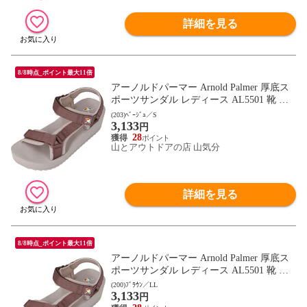
詳細を見る
8/8時点_ポイント最大11倍
アーノルドパーマー Arnold Palmer 厚底ス
ポーツサンダル レディース AL5501 靴 シ
ューズ ストラップ ベルクロ キャンプ レジ
(203)ﾍﾞｰｼﾞｭ／S
3,133
ャー 通勤 通学 デイリー トラベル 女性 フ
円
ットウェア AL5501 ベｰジュ
28
山とアウトドアの店 山気分
詳細を見る
8/8時点_ポイント最大11倍
アーノルドパーマー Arnold Palmer 厚底ス
ポーツサンダル レディース AL5501 靴 シ
ューズ ストラップ ベルクロ キャンプ レジ
(200)ﾌﾞﾗｳﾝ／LL
3,133
ャー 通勤 通学 デイリー トラベル 女性 フ
円