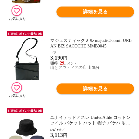
詳細を見る
8/8時点_ポイント最大11倍
マジェスティックミル majestic365mil URB
AN BIZ SACOCHE MMB0045
-／F
3,190
円
29
山とアウトドアの店 山気分
詳細を見る
8/8時点_ポイント最大11倍
ユナイテッドアスレ UnitedAthle コットン
ツイル バケット ハット 帽子 バケハ 耐久
性 屋外 タウンユース 熱中症対策 円筒クラ
(2)ﾌﾞﾗｯｸ／F
3,113
ウン 放熱 コンフォート設計 菊穴 日よけ
円