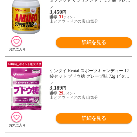
タブレット サプリメント アミノ酸 トレー
ニング フィットネス 大豆ペプチド含有加
-／-
3,450
工食品 K5403
円
31
山とアウトドアの店 山気分
詳細を見る
8/8時点_ポイント最大11倍
ケンタイ Kentai スポーツキャンディー 12
袋セット ブドウ糖 グレープ味 72g ビタミ
ンB1 エネルギー補給 トレーニング フィッ
-／-
3,189
トネス 飴 栄養補給 熱中症対策 運動 K8413
円
29
山とアウトドアの店 山気分
詳細を見る