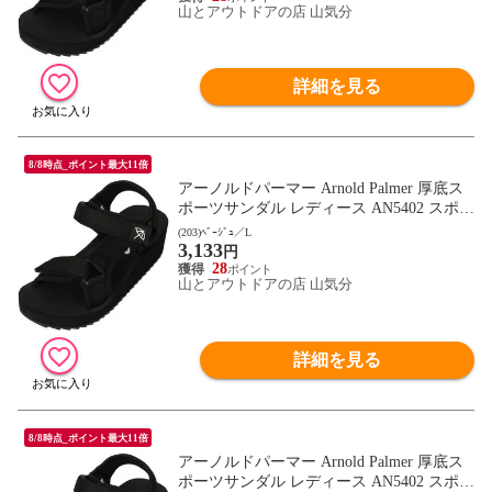
山とアウトドアの店 山気分
詳細を見る
8/8時点_ポイント最大11倍
アーノルドパーマー Arnold Palmer 厚底ス
ポーツサンダル レディース AN5402 スポサ
ン 靴 シューズ ストラップ ベルクロ 通勤
(203)ﾍﾞｰｼﾞｭ／L
3,133
通学 デイリー キャンプ レジャー トラベル
円
フットウェア AN5402 ベｰジュ
28
山とアウトドアの店 山気分
詳細を見る
8/8時点_ポイント最大11倍
アーノルドパーマー Arnold Palmer 厚底ス
ポーツサンダル レディース AN5402 スポサ