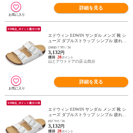
詳細を見る
8/8時点_ポイント最大11倍
エドウィン EDWIN サンダル メンズ 靴 シ
ューズ ダブルストラップ シンプル 疲れに
くい コンフォートサンダル 通勤 通学 レジ
(208)D.ﾌﾞﾗｳﾝ／26
3,132
ャー オフィス トラベル フットウェア 2E相
円
当 EB1001 D.ブラウン
28
山とアウトドアの店 山気分
詳細を見る
8/8時点_ポイント最大11倍
エドウィン EDWIN サンダル メンズ 靴 シ
ューズ ダブルストラップ シンプル 疲れに
くい コンフォートサンダル 通勤 通学 レジ
(9)ﾌﾞﾗｯｸ／26
3,132
ャー オフィス トラベル フットウェア 2E相
円
当 EB1001 ブラック
28