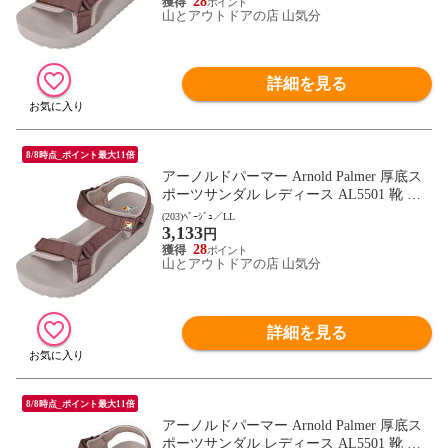
ットウェア AL5501 ブラウン
28
山とアウトドアの店 山気分
詳細を見る
8/8時点_ポイント最大11倍
アーノルドパーマー Arnold Palmer 厚底ス
ポーツサンダル レディース AL5501 靴 シ
ューズ ストラップ ベルクロ キャンプ レジ
(203)ﾍﾞｰｼﾞｭ／LL
3,133
ャー 通勤 通学 デイリー トラベル 女性 フ
円
ットウェア AL5501 ベｰジュ
28
山とアウトドアの店 山気分
詳細を見る
8/8時点_ポイント最大11倍
アーノルドパーマー Arnold Palmer 厚底ス
ポーツサンダル レディース AL5501 靴 シ