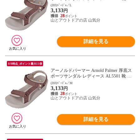
ューズ ストラップ ベルクロ キャンプ レジ
(203)ﾍﾞｰｼﾞｭ／L
3,133
ャー 通勤 通学 デイリー トラベル 女性 フ
円
ットウェア AL5501 ベｰジュ
28
山とアウトドアの店 山気分
詳細を見る
8/8時点_ポイント最大11倍
アーノルドパーマー Arnold Palmer 厚底ス
ポーツサンダル レディース AL5501 靴 シ
ューズ ストラップ ベルクロ キャンプ レジ
(203)ﾍﾞｰｼﾞｭ／M
3,133
ャー 通勤 通学 デイリー トラベル 女性 フ
円
ットウェア AL5501 ベｰジュ
28
山とアウトドアの店 山気分
詳細を見る