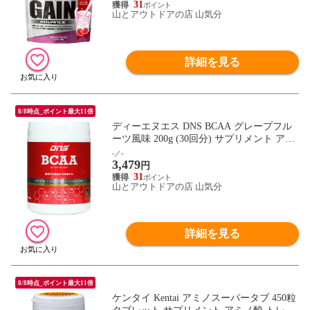
31
山とアウトドアの店 山気分
詳細を見る
8/8時点_ポイント最大11倍
ディーエヌエス DNS BCAA グレープフル
ーツ風味 200g (30回分) サプリメント アミ
ノ酸 筋トレ 運動 スポーツサプリ 練習 部
-／-
3,479
活 ジム 試合 集中力 トレーニング BCAA20
円
0
31
山とアウトドアの店 山気分
詳細を見る
8/8時点_ポイント最大11倍
ケンタイ Kentai アミノスーパータブ 450粒