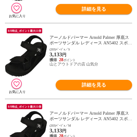
詳細を見る
8/8時点_ポイント最大11倍
アーノルドパーマー Arnold Palmer 厚底ス
ポーツサンダル レディース AN5402 スポサ
ン 靴 シューズ ストラップ ベルクロ 通勤
(203)ﾍﾞｰｼﾞｭ／S
3,133
通学 デイリー キャンプ レジャー トラベル
円
フットウェア AN5402 ベｰジュ
28
山とアウトドアの店 山気分
詳細を見る
8/8時点_ポイント最大11倍
アーノルドパーマー Arnold Palmer 厚底ス
ポーツサンダル レディース AN5402 スポサ
ン 靴 シューズ ストラップ ベルクロ 通勤
(203)ﾍﾞｰｼﾞｭ／M
3,133
通学 デイリー キャンプ レジャー トラベル
円
フットウェア AN5402 ベｰジュ
28