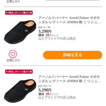
8/8時点_ポイント最大11倍
アーノルドパーマー Arnold Palmer サボサ
ンダル レディース AN0904 靴 くつ シュー
ズ スライダー 軽量 メッシュ クッション性
(6)ｸﾞﾚｰ／M
3,298
やわらかい ちょいばき 通勤 通学 レジャー
円
さんだる AN0904 グレｰ
29
山とアウトドアの店 山気分
詳細を見る
8/8時点_ポイント最大11倍
アーノルドパーマー Arnold Palmer サボサ
ンダル レディース AN0904 靴 くつ シュー
ズ スライダー 軽量 メッシュ クッション性
(9)ﾌﾞﾗｯｸ／S
3,298
やわらかい ちょいばき 通勤 通学 レジャー
円
さんだる AN0904 ブラック
29
山とアウトドアの店 山気分