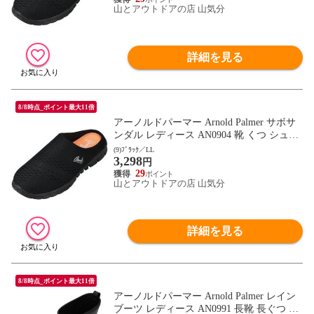
山とアウトドアの店 山気分
詳細を見る
8/8時点_ポイント最大11倍
アーノルドパーマー Arnold Palmer サボサ
ンダル レディース AN0904 靴 くつ シュー
ズ スライダー 軽量 メッシュ クッション性
(9)ﾌﾞﾗｯｸ／LL
3,298
やわらかい ちょいばき 通勤 通学 レジャー
円
さんだる AN0904 ブラック
29
山とアウトドアの店 山気分
詳細を見る
8/8時点_ポイント最大11倍
アーノルドパーマー Arnold Palmer レイン
ブーツ レディース AN0991 長靴 長ぐつ 雨