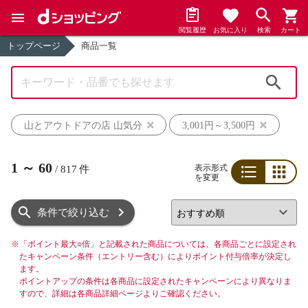
閲覧履歴
お気に入り
検索
カート
トップページ
商品一覧
検索
山とアウトドアの店 山気分
3,001円～3,500円
1
～
60
表示形式
/
817
件
を変更
リスト
グリッド
条件で絞り込む
※
「ポイント最大○倍」と記載された商品については、各商品ごとに設定され
たキャンペーン条件（エントリー含む）によりポイント付与倍率が決定し
ます。
ポイントアップの条件は各商品に設定されたキャンペーンにより異なりま
すので、詳細は各商品詳細ページよりご確認ください。