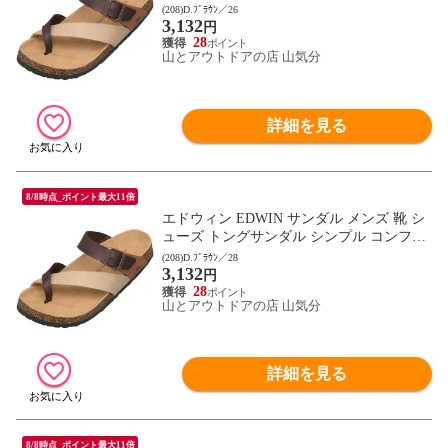
ートサンダル 大きめバックル デイリー キ
(208)D.ﾌﾞﾗｳﾝ／26
3,132
ャンプ レジャー トラベル フットウェア 2E
円
相当 EB1003 D.ブラウン
28
山とアウトドアの店 山気分
詳細を見る
8/8時点_ポイント最大11倍
エドウィン EDWIN サンダル メンズ 靴 シ
ューズ トングサンダル シンプル コンフォ
ートサンダル 大きめバックル デイリー キ
(208)D.ﾌﾞﾗｳﾝ／28
3,132
ャンプ レジャー トラベル フットウェア 2E
円
相当 EB1003 D.ブラウン
28
山とアウトドアの店 山気分
詳細を見る
8/8時点_ポイント最大11倍