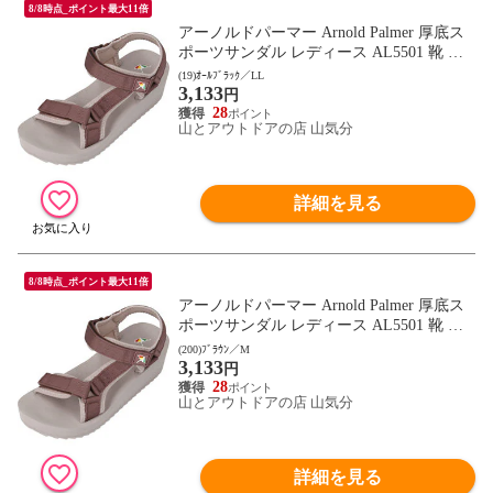
8/8時点_ポイント最大11倍
アーノルドパーマー Arnold Palmer 厚底ス
ポーツサンダル レディース AL5501 靴 シ
ューズ ストラップ ベルクロ キャンプ レジ
(19)ｵｰﾙﾌﾞﾗｯｸ／LL
3,133
ャー 通勤 通学 デイリー トラベル 女性 フ
円
ットウェア AL5501 オｰルブラック
28
山とアウトドアの店 山気分
詳細を見る
8/8時点_ポイント最大11倍
アーノルドパーマー Arnold Palmer 厚底ス
ポーツサンダル レディース AL5501 靴 シ
ューズ ストラップ ベルクロ キャンプ レジ
(200)ﾌﾞﾗｳﾝ／M
3,133
ャー 通勤 通学 デイリー トラベル 女性 フ
円
ットウェア AL5501 ブラウン
28
山とアウトドアの店 山気分
詳細を見る