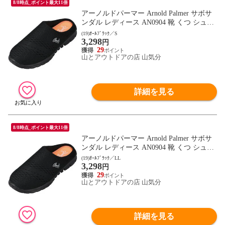
8/8時点_ポイント最大11倍
アーノルドパーマー Arnold Palmer サボサ
ンダル レディース AN0904 靴 くつ シュー
ズ スライダー 軽量 メッシュ クッション性
(19)ｵｰﾙﾌﾞﾗｯｸ／S
3,298
やわらかい ちょいばき 通勤 通学 レジャー
円
さんだる AN0904 オｰルブラック
29
山とアウトドアの店 山気分
詳細を見る
8/8時点_ポイント最大11倍
アーノルドパーマー Arnold Palmer サボサ
ンダル レディース AN0904 靴 くつ シュー
ズ スライダー 軽量 メッシュ クッション性
(19)ｵｰﾙﾌﾞﾗｯｸ／LL
3,298
やわらかい ちょいばき 通勤 通学 レジャー
円
さんだる AN0904 オｰルブラック
29
山とアウトドアの店 山気分
詳細を見る