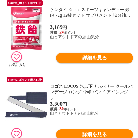
8/8時点_ポイント最大11倍
ケンタイ Kentai スポーツキャンディー 鉄
飴 72g 12袋セット サプリメント 塩分補給
鉄分 ミネラル トレーニング フィットネス
-／-
3,189
熱中症対策 キャンデー リンゴ味 個包装 K
円
8412
29
山とアウトドアの店 山気分
詳細を見る
8/8時点_ポイント最大11倍
ロゴス LOGOS 氷点下リカバリー クールバ
ンデージ ロング 冷却 バンド アイシング
熱中症対策 伸縮性 部活動 夏 キャンプ 救
-／-
3,300
急時 怪我 打撲 炎症 巻き付け固定 洗濯機
円
可 81336830
30
山とアウトドアの店 山気分
詳細を見る