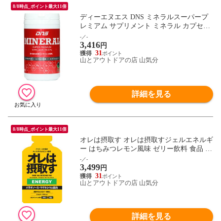
8/8時点_ポイント最大11倍
ディーエヌエス DNS ミネラルスーパープ
レミアム サプリメント ミネラル カプセル
タイプ コンディショニング インフォーム
-／-
3,416
ドチョイス ミネラル補給 ジム トレーニン
円
グ コンディション MINESPPRM
31
山とアウトドアの店 山気分
詳細を見る
8/8時点_ポイント最大11倍
オレは摂取す オレは摂取すジェルエネルギ
ー はちみつレモン風味 ゼリー飲料 食品 栄
養補給 運動 部活 トレーニング 試合 練習
-／-
3,499
クラブ 足攣り防止 ジム 筋トレ 331200
円
31
山とアウトドアの店 山気分
詳細を見る