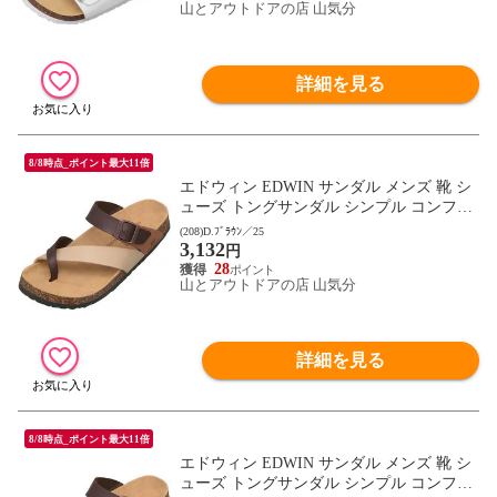
山とアウトドアの店 山気分
詳細を見る
8/8時点_ポイント最大11倍
エドウィン EDWIN サンダル メンズ 靴 シ
ューズ トングサンダル シンプル コンフォ
ートサンダル 大きめバックル デイリー キ
(208)D.ﾌﾞﾗｳﾝ／25
3,132
ャンプ レジャー トラベル フットウェア 2E
円
相当 EB1003 D.ブラウン
28
山とアウトドアの店 山気分
詳細を見る
8/8時点_ポイント最大11倍
エドウィン EDWIN サンダル メンズ 靴 シ
ューズ トングサンダル シンプル コンフォ