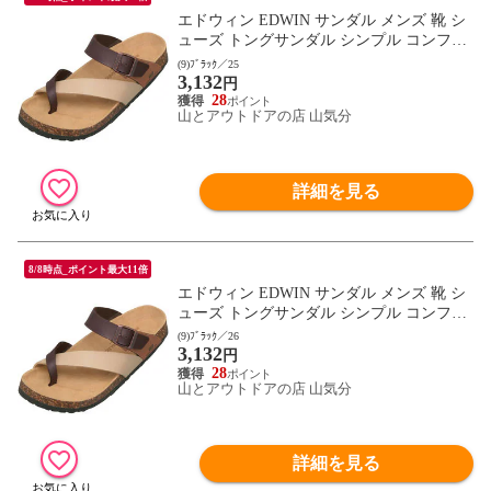
エドウィン EDWIN サンダル メンズ 靴 シ
ューズ トングサンダル シンプル コンフォ
ートサンダル 大きめバックル デイリー キ
(9)ﾌﾞﾗｯｸ／25
3,132
ャンプ レジャー トラベル フットウェア 2E
円
相当 EB1003 ブラック
28
山とアウトドアの店 山気分
詳細を見る
8/8時点_ポイント最大11倍
エドウィン EDWIN サンダル メンズ 靴 シ
ューズ トングサンダル シンプル コンフォ
ートサンダル 大きめバックル デイリー キ
(9)ﾌﾞﾗｯｸ／26
3,132
ャンプ レジャー トラベル フットウェア 2E
円
相当 EB1003 ブラック
28
山とアウトドアの店 山気分
詳細を見る