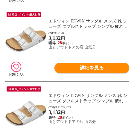
8/8時点_ポイント最大11倍
エドウィン EDWIN サンダル メンズ 靴 シ
ューズ ダブルストラップ シンプル 疲れに
くい コンフォートサンダル 通勤 通学 レジ
(2)ﾎﾜｲﾄ／28
3,132
ャー オフィス トラベル フットウェア 2E相
円
当 EB1001 ホワイト
28
山とアウトドアの店 山気分
詳細を見る
8/8時点_ポイント最大11倍
エドウィン EDWIN サンダル メンズ 靴 シ
ューズ ダブルストラップ シンプル 疲れに
くい コンフォートサンダル 通勤 通学 レジ
(208)D.ﾌﾞﾗｳﾝ／27
3,132
ャー オフィス トラベル フットウェア 2E相
円
当 EB1001 D.ブラウン
28
山とアウトドアの店 山気分