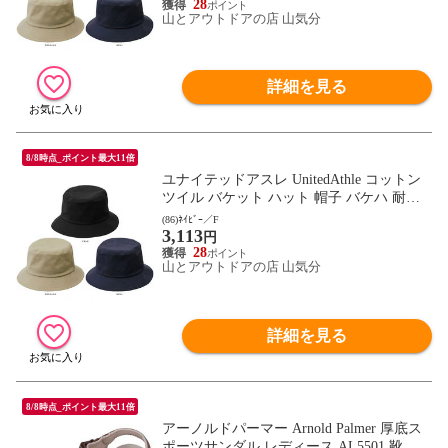
日差し対策 力小粋 967501 ブラック
28
山とアウトドアの店 山気分
詳細を見る
8/8時点_ポイント最大11倍
ユナイテッドアスレ UnitedAthle コットン
ツイル バケット ハット 帽子 バケハ 耐久
性 屋外 タウンユース 熱中症対策 円筒クラ
(86)ﾈｲﾋﾞｰ／F
3,113
ウン 放熱 コンフォート設計 菊穴 日よけ
円
日差し対策 力小粋 967501 ネイビｰ
28
山とアウトドアの店 山気分
詳細を見る
8/8時点_ポイント最大11倍
アーノルドパーマー Arnold Palmer 厚底ス
ポーツサンダル レディース AL5501 靴 シ