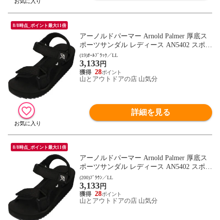
8/8時点_ポイント最大11倍
アーノルドパーマー Arnold Palmer 厚底ス
ポーツサンダル レディース AN5402 スポサ
ン 靴 シューズ ストラップ ベルクロ 通勤
(19)ｵｰﾙﾌﾞﾗｯｸ／LL
3,133
通学 デイリー キャンプ レジャー トラベル
円
フットウェア AN5402 オｰルブラック
28
山とアウトドアの店 山気分
詳細を見る
8/8時点_ポイント最大11倍
アーノルドパーマー Arnold Palmer 厚底ス
ポーツサンダル レディース AN5402 スポサ
ン 靴 シューズ ストラップ ベルクロ 通勤
(200)ﾌﾞﾗｳﾝ／LL
3,133
通学 デイリー キャンプ レジャー トラベル
円
フットウェア AN5402 ブラウン
28
山とアウトドアの店 山気分