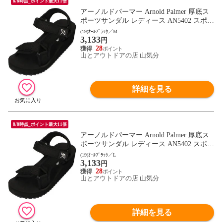
8/8時点_ポイント最大11倍
アーノルドパーマー Arnold Palmer 厚底ス
ポーツサンダル レディース AN5402 スポサ
ン 靴 シューズ ストラップ ベルクロ 通勤
(19)ｵｰﾙﾌﾞﾗｯｸ／M
3,133
通学 デイリー キャンプ レジャー トラベル
円
フットウェア AN5402 オｰルブラック
28
山とアウトドアの店 山気分
詳細を見る
8/8時点_ポイント最大11倍
アーノルドパーマー Arnold Palmer 厚底ス
ポーツサンダル レディース AN5402 スポサ
ン 靴 シューズ ストラップ ベルクロ 通勤
(19)ｵｰﾙﾌﾞﾗｯｸ／L
3,133
通学 デイリー キャンプ レジャー トラベル
円
フットウェア AN5402 オｰルブラック
28
山とアウトドアの店 山気分
詳細を見る