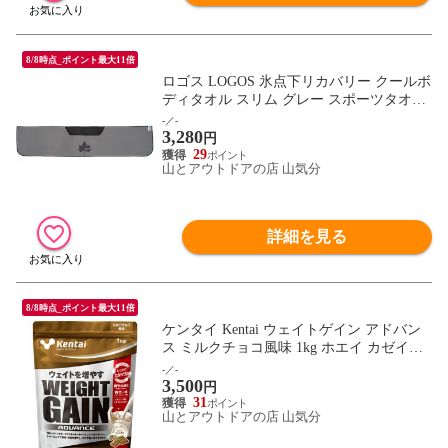
8/8時点_ポイント最大11倍
ロゴス LOGOS 氷点下リカバリー クールボ
ディタオル スリム グレー スポーツタオル
アイスタオル 暑さ対策 熱中症対策 夏 リカ
-／-
3,280
バリー クールダウン 冷感 冷凍 吸水 速乾 8
円
1336816
29
山とアウトドアの店 山気分
詳細を見る
8/8時点_ポイント最大11倍
ケンタイ Kentai ウェイトゲイン アドバン
ス ミルクチョコ風味 1kg ホエイ カゼイン
トレーニング フィットネス たんぱく質 炭
-／-
3,500
水化物 K3220
円
31
山とアウトドアの店 山気分