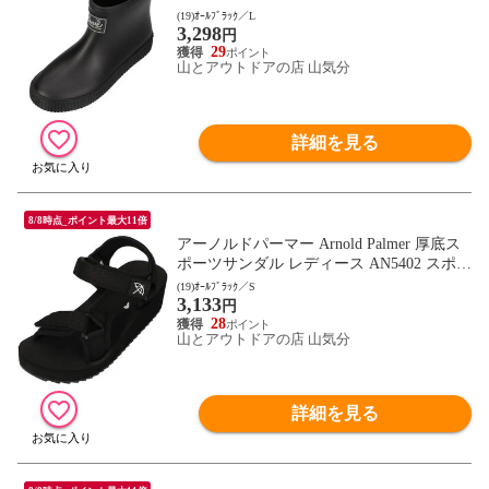
靴 シューズ 歩きやすい 雨の日 梅雨 履き
(19)ｵｰﾙﾌﾞﾗｯｸ／L
3,298
やすい 通勤 通学 デイリー レジャー 旅行
円
トラベル 女性 AN0991 オｰルブラック
29
山とアウトドアの店 山気分
詳細を見る
8/8時点_ポイント最大11倍
アーノルドパーマー Arnold Palmer 厚底ス
ポーツサンダル レディース AN5402 スポサ
ン 靴 シューズ ストラップ ベルクロ 通勤
(19)ｵｰﾙﾌﾞﾗｯｸ／S
3,133
通学 デイリー キャンプ レジャー トラベル
円
フットウェア AN5402 オｰルブラック
28
山とアウトドアの店 山気分
詳細を見る