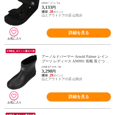
ン 靴 シューズ ストラップ ベルクロ 通勤
(203)ﾍﾞｰｼﾞｭ／LL
3,133
通学 デイリー キャンプ レジャー トラベル
円
フットウェア AN5402 ベｰジュ
28
山とアウトドアの店 山気分
詳細を見る
8/8時点_ポイント最大11倍
アーノルドパーマー Arnold Palmer レイン
ブーツ レディース AN0991 長靴 長ぐつ 雨
靴 シューズ 歩きやすい 雨の日 梅雨 履き
(19)ｵｰﾙﾌﾞﾗｯｸ／M
3,298
やすい 通勤 通学 デイリー レジャー 旅行
円
トラベル 女性 AN0991 オｰルブラック
29
山とアウトドアの店 山気分
詳細を見る
8/8時点_ポイント最大11倍