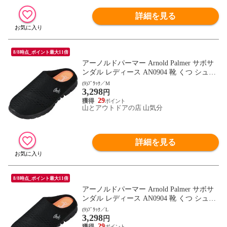
詳細を見る
8/8時点_ポイント最大11倍
アーノルドパーマー Arnold Palmer サボサ
ンダル レディース AN0904 靴 くつ シュー
ズ スライダー 軽量 メッシュ クッション性
(9)ﾌﾞﾗｯｸ／M
3,298
やわらかい ちょいばき 通勤 通学 レジャー
円
さんだる AN0904 ブラック
29
山とアウトドアの店 山気分
詳細を見る
8/8時点_ポイント最大11倍
アーノルドパーマー Arnold Palmer サボサ
ンダル レディース AN0904 靴 くつ シュー
ズ スライダー 軽量 メッシュ クッション性
(9)ﾌﾞﾗｯｸ／L
3,298
やわらかい ちょいばき 通勤 通学 レジャー
円
さんだる AN0904 ブラック
29