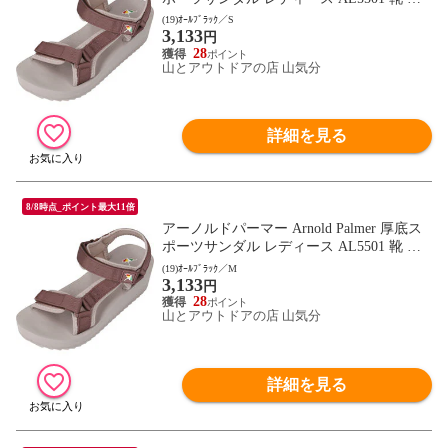
ューズ ストラップ ベルクロ キャンプ レジ
(19)ｵｰﾙﾌﾞﾗｯｸ／S
3,133
ャー 通勤 通学 デイリー トラベル 女性 フ
円
ットウェア AL5501 オｰルブラック
28
山とアウトドアの店 山気分
詳細を見る
8/8時点_ポイント最大11倍
アーノルドパーマー Arnold Palmer 厚底ス
ポーツサンダル レディース AL5501 靴 シ
ューズ ストラップ ベルクロ キャンプ レジ
(19)ｵｰﾙﾌﾞﾗｯｸ／M
3,133
ャー 通勤 通学 デイリー トラベル 女性 フ
円
ットウェア AL5501 オｰルブラック
28
山とアウトドアの店 山気分
詳細を見る