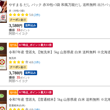
やすまる だし パック 赤30包×3袋 和風万能だし 送料無料 出汁パック
赤（30包×3袋）
5.0
(2件)
クーポンあり
3,580
送料込み
円
33
阿部ベイコク
セール
8/7時点_ポイント最大11倍
令和7年産 雪若丸 【無洗米】5kg 山形県産 白米 送料無料 ※北海道
無洗米
4.0
(1件)
クーポンあり
3,780
送料込み
円
35
阿部ベイコク
セール
8/7時点_ポイント最大11倍
令和7年産 雪若丸 【普通精米】5kg 山形県産 白米 送料無料 ※北海
普通精米(白米)
4.0
(1件)