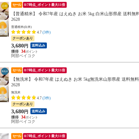
セール
8/7時点_ポイント最大11倍
【普通精米】 令和7年産 はえぬき お米 5kg 白米山形県産 送料無
2628
普通精米(白米)
4.7
(3件)
クーポンあり
3,680
送料込み
円
34
阿部ベイコク
セール
8/7時点_ポイント最大11倍
【無洗米】 令和7年産 はえぬき お米 5kg無洗米山形県産 送料無
2628
無洗米
4.7
(3件)
クーポンあり
3,680
送料込み
円
34
阿部ベイコク
セール
8/7時点_ポイント最大11倍