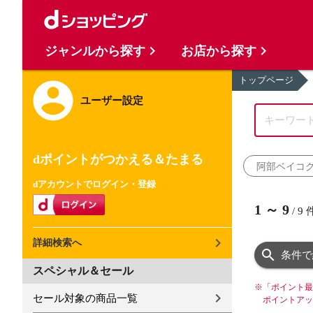
ジャンルから探す
お店から探す
トップページ
ユーザー設定
dポイントがつかえる＆たまる
阿部ベイコ
dアカウントでログイン・登録
1
～
9
/
9
詳細検索へ
条件で
スペシャル＆セール
※
「ポイント最
セール対象の商品一覧
ポイントアッ