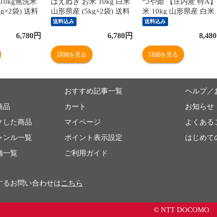
10kg無洗米
はえぬき お米 10kg 白米
つや姫 【庄内産 特A】
g×2袋) 送料
山形県産 (5kg×2袋) 送料
米 10kg 山形県産 白米
海道・中国・四
無料 ※北海道・中国・四
5kg×2袋 精米 白米 お
送料込み
送料込み
沖縄は別途追
国・九州・沖縄は別途追
送料無料 ※北海道・中
6,780
円
6,780
円
8,480
 こめ
加送料 コメ こめ
国・四国・九州・沖縄
cp202312628
別途追加送料 コメ こ
詳細を見る
詳細を見る
cp202312628
おすすめ記事一覧
ヘルプ／
商品
カート
お知らせ
クした商品
マイページ
よくある
ャンル一覧
ポイント表示設定
はじめて
舗一覧
ご利用ガイド
するお問い合わせは
こちら
© NTT DOCOMO