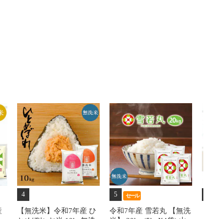
4
5
6
セール
産
【無洗米】令和7年産 ひ
令和7年産 雪若丸 【無洗
【普