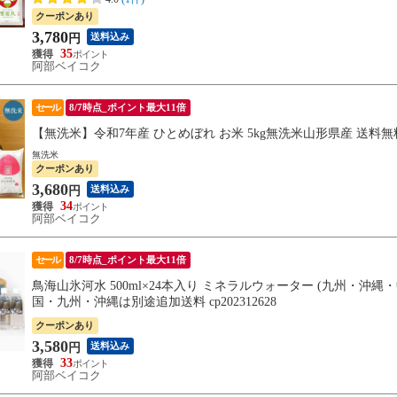
クーポンあり
3,780
送料込み
円
35
阿部ベイコク
セール
8/7時点_ポイント最大11倍
【無洗米】令和7年産 ひとめぼれ お米 5kg無洗米山形県産 送
無洗米
クーポンあり
3,680
送料込み
円
34
阿部ベイコク
セール
8/7時点_ポイント最大11倍
鳥海山氷河水 500ml×24本入り ミネラルウォーター (九州・沖
国・九州・沖縄は別途追加送料 cp202312628
クーポンあり
3,580
送料込み
円
33
阿部ベイコク