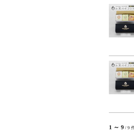
1
～
9
/
9