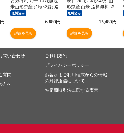
とめぼれ お米 10kg無洗
米】 20kg (5kgX4袋) 山
つや
米山形県産 (5kg×2袋) 送
形県産 白米 送料無料 ※
米 3
米
料無料 ※北海道・中国・
北海道・中国・四国・九
山形
送料込み
送料込み
送料
四国・九州・沖縄は別途
州・沖縄は別途追加送料
お米
円
6,880
円
13,480
円
は
追加送料 コメ こめ
コメ こめ
道・
め
tsuyahae cp202312628
沖縄
詳細を見る
詳細を見る
詳
こめ
お問い合わせ
ご利用規約
プライバシーポリシー
ご質問
お客さまご利用端末からの情報
の外部送信について
の方へ
特定商取引法に関する表示