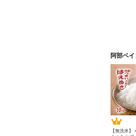
阿部ベイ
【無洗米】 