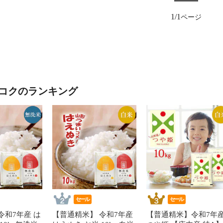
1/1
コクのランキング
セール
セール
令和7年産 は
【普通精米】 令和7年産
【普通精米】令和7年