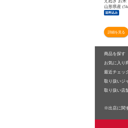
えぬき お米 
山形県産 (5k
無料 ※北
送料込み
国・九州・
加送料 コメ
tsuyahae
詳細を見る
商品を探す
お気に入り
最近チェッ
取り扱いジ
取り扱い店
※出店に関