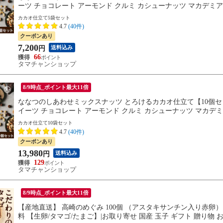
ーツ チョコレート アーモンド クルミ カシューナッツ マカデミ
料】
カカオ仕立て5袋セット
4.7
(40件)
クーポンあり
7,200
送料込み
円
66
タマチャンショップ
8/9時点_ポイント最大11倍
ななつのしあわせミックスナッツ とろけるカカオ仕立て【10個セッ
イーツ チョコレート アーモンド クルミ カシューナッツ マカデ
カカオ仕立て10袋セット
4.7
(40件)
クーポンあり
13,980
送料込み
円
129
タマチャンショップ
8/9時点_ポイント最大11倍
【産地直送】 高崎のめぐみ 100個 （アスタキサンチン入り赤卵）
料 【生卵/タマゴ/たまご】|お取り寄せ 国産 玉子 ギフト 贈り