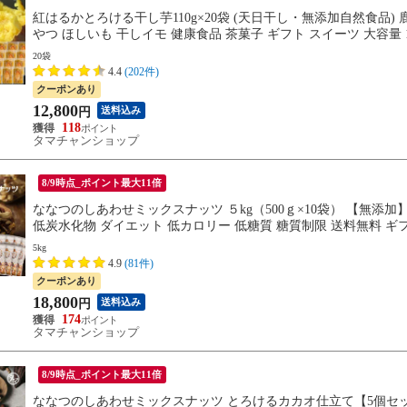
紅はるかとろける干し芋110g×20袋 (天日干し・無添加自然食品) 
やつ ほしいも 干しイモ 健康食品 茶菓子 ギフト スイーツ 大容量
20袋
4.4
(202件)
クーポンあり
12,800
送料込み
円
118
タマチャンショップ
8/9時点_ポイント最大11倍
ななつのしあわせミックスナッツ ５kg（500ｇ×10袋） 【無添加】
低炭水化物 ダイエット 低カロリー 低糖質 糖質制限 送料無料 ギ
5kg
4.9
(81件)
クーポンあり
18,800
送料込み
円
174
タマチャンショップ
8/9時点_ポイント最大11倍
ななつのしあわせミックスナッツ とろけるカカオ仕立て【5個セット