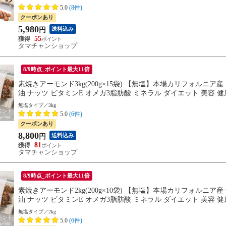
料】
5.0
(8件)
クーポンあり
5,980
送料込み
円
55
タマチャンショップ
8/9時点_ポイント最大11倍
素焼きアーモンド3kg(200g×15袋) 【無塩】本場カリフォルニア
油 ナッツ ビタミンE オメガ3脂肪酸 ミネラル ダイエット 美容 
無塩タイプ／3kg
5.0
(6件)
クーポンあり
8,800
送料込み
円
81
タマチャンショップ
8/9時点_ポイント最大11倍
素焼きアーモンド2kg(200g×10袋) 【無塩】本場カリフォルニア
油 ナッツ ビタミンE オメガ3脂肪酸 ミネラル ダイエット 美容 
無塩タイプ／2kg
5.0
(6件)