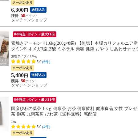
クーポンあり
6,300
送料込み
円
58
タマチャンショップ
8/9時点_ポイント最大11倍
素焼きアーモンド1.6kg(200g×8袋) 【無塩】本場カリフォルニア
タミンE オメガ3脂肪酸 ミネラル 美容 健康 おやつ しあわせナ
無塩タイプ／1.6kg
5.0
(6件)
クーポンあり
5,480
送料込み
円
50
タマチャンショップ
8/9時点_ポイント最大11倍
国産びわの葉茶 1ｋg |健康茶 お茶 健康飲料 健康食品 女性 プレ
茶 御茶 九南茶房 びわ茶【送料無料】宅配便
1kg
5.0
(4件)
クーポンあり