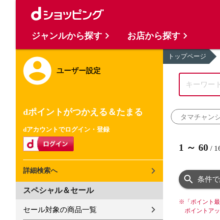
ジャンルから探す
お店から探す
トップページ
ユーザー設定
dポイントがつかえる＆たまる
タマチャン
dアカウントでログイン・登録
1
～
60
/
1
詳細検索へ
条件で
スペシャル＆セール
※
「ポイント最
セール対象の商品一覧
ポイントアッ