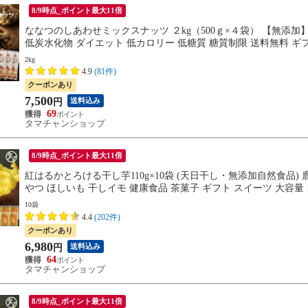
8/9時点_ポイント最大11倍
ななつのしあわせミックスナッツ ２kg（500ｇ×４袋） 【無添加】
低炭水化物 ダイエット 低カロリー 低糖質 糖質制限 送料無料 ギ
2kg
4.9
(81件)
クーポンあり
7,500
送料込み
円
69
タマチャンショップ
8/9時点_ポイント最大11倍
紅はるかとろける干し芋110g×10袋 (天日干し・無添加自然食品) 
やつ ほしいも 干しイモ 健康食品 茶菓子 ギフト スイーツ 大容量
宅配便】
10袋
4.4
(202件)
クーポンあり
6,980
送料込み
円
64
タマチャンショップ
8/9時点_ポイント最大11倍