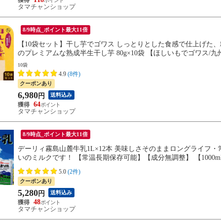
タマチャンショップ
8/9時点_ポイント最大11倍
【10袋セット】干し芋でゴワス しっとりとした食感で仕上げた
のプレミアムな熟成半生干し芋 80g×10袋 【ほしいもでゴワス/
し芋 紅はるか 干し芋 鹿児島【送料無料】
10袋
4.9
(8件)
クーポンあり
6,980
送料込み
円
64
タマチャンショップ
8/9時点_ポイント最大11倍
デーリィ霧島山麓牛乳1L×12本 美味しさそのままロングライフ
いのミルクです！ 【常温長期保存可能】【成分無調整】 【1000ml×1
州】
5.0
(2件)
クーポンあり
5,280
送料込み
円
48
タマチャンショップ