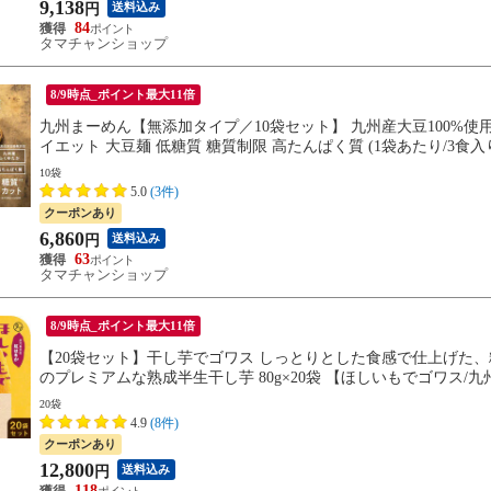
9,138
送料込み
円
84
タマチャンショップ
8/9時点_ポイント最大11倍
九州まーめん【無添加タイプ／10袋セット】 九州産大豆100%使
イエット 大豆麺 低糖質 糖質制限 高たんぱく質 (1袋あたり/3食入
10袋
5.0
(3件)
クーポンあり
6,860
送料込み
円
63
タマチャンショップ
8/9時点_ポイント最大11倍
【20袋セット】干し芋でゴワス しっとりとした食感で仕上げた
のプレミアムな熟成半生干し芋 80g×20袋 【ほしいもでゴワス/
し芋 紅はるか 干し芋 鹿児島【送料無料】
20袋
4.9
(8件)
クーポンあり
12,800
送料込み
円
118