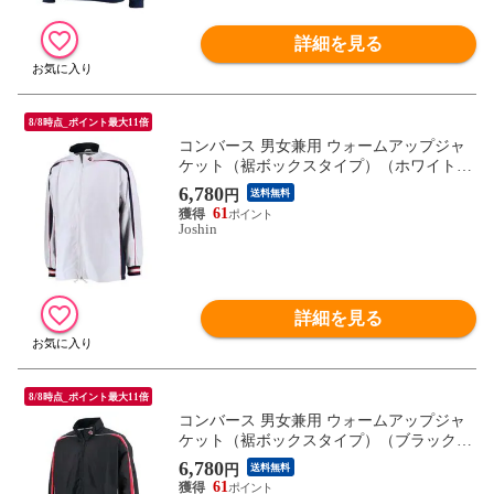
詳細を見る
8/8時点_ポイント最大11倍
コンバース 男女兼用 ウォームアップジャ
ケット（裾ボックスタイプ）（ホワイト×
ネイビー・サイズ：M） CONVERSE CON-
6,780
円
送料無料
CB182501S-1129-M 【返品種別A】
61
Joshin
詳細を見る
8/8時点_ポイント最大11倍
コンバース 男女兼用 ウォームアップジャ
ケット（裾ボックスタイプ）（ブラック×
レッド・サイズ：L） CONVERSE CON-CB
6,780
円
送料無料
182501S-1964-L 【返品種別A】
61