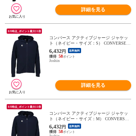
詳細を見る
8/8時点_ポイント最大11倍
コンバース アクティブジャージ ジャケッ
ト（ネイビー・サイズ：S） CONVERSE C
ON-CB231251-2900-S 【返品種別A】
6,432
円
送料無料
58
Joshin
詳細を見る
8/8時点_ポイント最大11倍
コンバース アクティブジャージ ジャケッ
ト（ネイビー・サイズ：M） CONVERSE
CON-CB231251-2900-M 【返品種別A】
6,432
円
送料無料
58
Joshin