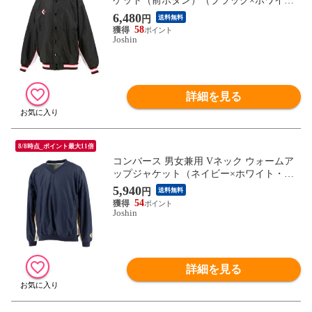
ケット（前ボタン）（ブラック×ホワイ
ト・サイズ：160cm） CONVERSE CB4825
6,480
円
送料無料
01S-1911-160 【返品種別A】
58
Joshin
詳細を見る
8/8時点_ポイント最大11倍
コンバース 男女兼用 Vネック ウォームア
ップジャケット（ネイビー×ホワイト・サ
イズ：SS） CONVERSE CB182113S-2911-S
5,940
円
送料無料
S 【返品種別A】
54
Joshin
詳細を見る