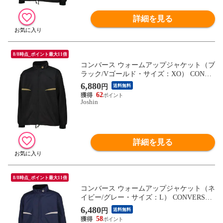
詳細を見る
8/8時点_ポイント最大11倍
コンバース ウォームアップジャケット（ブ
ラック/Vゴールド・サイズ：XO） CONVE
RSE CN-CB132551S-1983-XO 【返品種別
6,880
円
送料無料
A】
62
Joshin
詳細を見る
8/8時点_ポイント最大11倍
コンバース ウォームアップジャケット（ネ
イビー/グレー・サイズ：L） CONVERSE
CB132551S-2915-L 【返品種別A】
6,480
円
送料無料
58