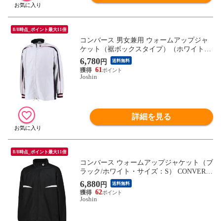
8/8時点_ポイント最大11倍
コンバース 男女兼用 ウォームアップジャ
ケット（裾ボックスタイプ）（ホワイト×
ネイビー・サイズ：S） CONVERSE CON-
6,780
円
送料無料
CB182501S-1129-S 【返品種別A】
61
Joshin
詳細を見る
8/8時点_ポイント最大11倍
コンバース ウォームアップジャケット（ブ
ラック/ホワイト・サイズ：S） CONVERS
E CON-CB132551S-1911-S 【返品種別A】
6,880
円
送料無料
62
Joshin