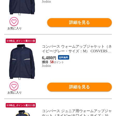
Joshin
詳細を見る
8/8時点_ポイント最大11倍
コンバース ウォームアップジャケット（ネ
イビー/グレー・サイズ：M） CONVERSE
CB132551S-2915-M 【返品種別A】
6,480
円
送料無料
58
Joshin
詳細を見る
8/8時点_ポイント最大11倍
コンバース ジュニア用ウォームアップジャ
ケット（ネイビー/ホワイト・サイズ：16