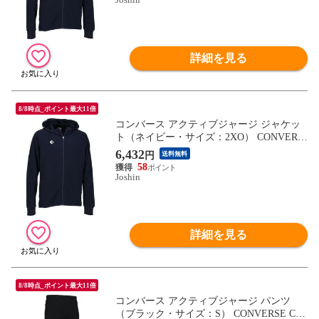
詳細を見る
8/8時点_ポイント最大11倍
コンバース アクティブジャージ ジャケッ
ト（ネイビー・サイズ：2XO） CONVERS
E CN-CB231251-2900-2XO 【返品種別A】
6,432
円
送料無料
58
Joshin
詳細を見る
8/8時点_ポイント最大11倍
コンバース アクティブジャージ パンツ
（ブラック・サイズ：S） CONVERSE CO