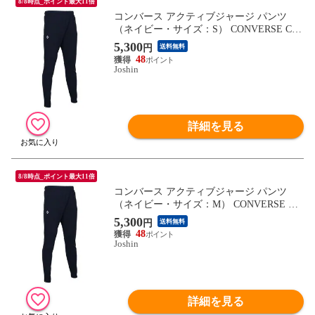
8/8時点_ポイント最大11倍
コンバース アクティブジャージ パンツ
（ネイビー・サイズ：S） CONVERSE CO
N-CB231252-2900-S 【返品種別A】
5,300
円
送料無料
48
Joshin
詳細を見る
8/8時点_ポイント最大11倍
コンバース アクティブジャージ パンツ
（ネイビー・サイズ：M） CONVERSE CO
N-CB231252-2900-M 【返品種別A】
5,300
円
送料無料
48
Joshin
詳細を見る