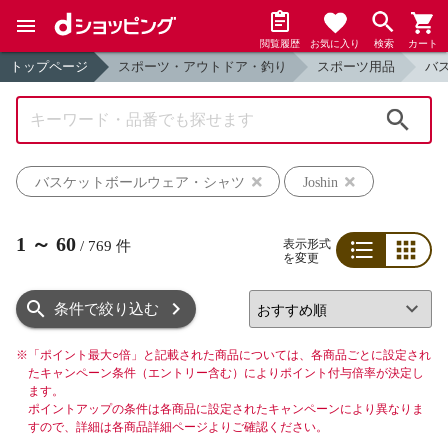
閲覧履歴
お気に入り
検索
カート
トップページ
スポーツ・アウトドア・釣り
スポーツ用品
バ
検索
バスケットボールウェア・シャツ
Joshin
1
～
60
表示形式
/
769
件
を変更
リスト
グリッド
条件で絞り込む
※
「ポイント最大○倍」と記載された商品については、各商品ごとに設定され
たキャンペーン条件（エントリー含む）によりポイント付与倍率が決定し
ます。
ポイントアップの条件は各商品に設定されたキャンペーンにより異なりま
すので、詳細は各商品詳細ページよりご確認ください。