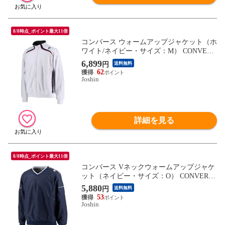
8/8時点_ポイント最大11倍
コンバース ウォームアップジャケット（ホ
ワイト/ネイビー・サイズ：M） CONVERS
E CB162502S-1129-M 【返品種別A】
6,899
円
送料無料
62
Joshin
詳細を見る
8/8時点_ポイント最大11倍
コンバース Vネックウォームアップジャケ
ット（ネイビー・サイズ：O） CONVERSE
CB162510S-2900-O 【返品種別A】
5,880
円
送料無料
53
Joshin