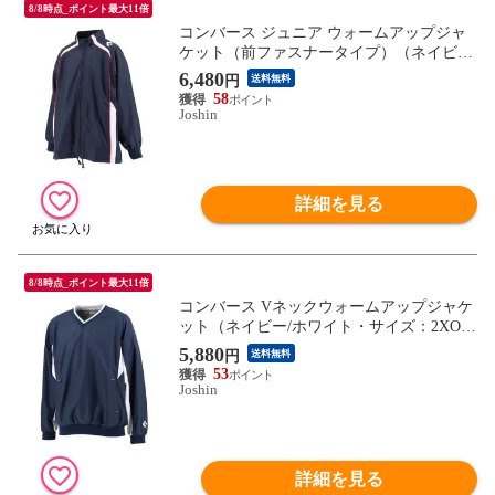
8/8時点_ポイント最大11倍
コンバース ジュニア ウォームアップジャ
ケット（前ファスナータイプ）（ネイビー
×ホワイト・サイズ：160cm） CONVERSE
6,480
円
送料無料
CB482503S-2911-160 【返品種別A】
58
Joshin
詳細を見る
8/8時点_ポイント最大11倍
コンバース Vネックウォームアップジャケ
ット（ネイビー/ホワイト・サイズ：2XO）
CONVERSE CB162508S-2911-2XO 【返品
5,880
円
送料無料
種別A】
53
Joshin
詳細を見る