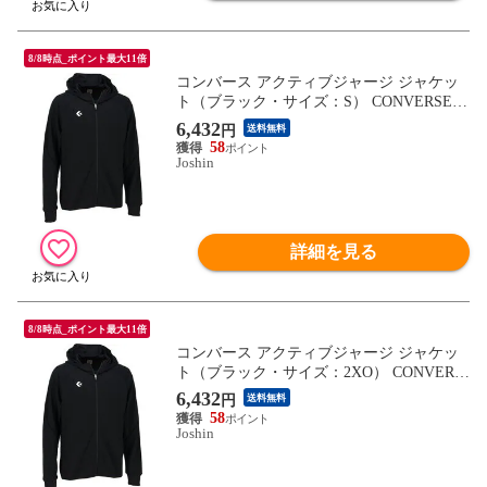
8/8時点_ポイント最大11倍
コンバース アクティブジャージ ジャケッ
ト（ブラック・サイズ：S） CONVERSE C
ON-CB231251-1900-S 【返品種別A】
6,432
円
送料無料
58
Joshin
詳細を見る
8/8時点_ポイント最大11倍
コンバース アクティブジャージ ジャケッ
ト（ブラック・サイズ：2XO） CONVERS
E CN-CB231251-1900-2XO 【返品種別A】
6,432
円
送料無料
58
Joshin