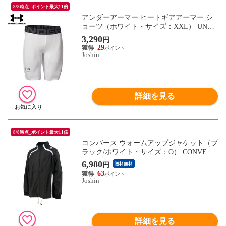
8/8時点_ポイント最大11倍
アンダーアーマー ヒートギアアーマー シ
ョーツ（ホワイト・サイズ：XXL） UNDE
R ARMOUR UA 1371948-100-XXL 【返品種
3,290
円
別A】
29
Joshin
詳細を見る
8/8時点_ポイント最大11倍
コンバース ウォームアップジャケット（ブ
ラック/ホワイト・サイズ：O） CONVERS
E CB162501S-1911-O 【返品種別A】
6,980
円
送料無料
63
Joshin
詳細を見る