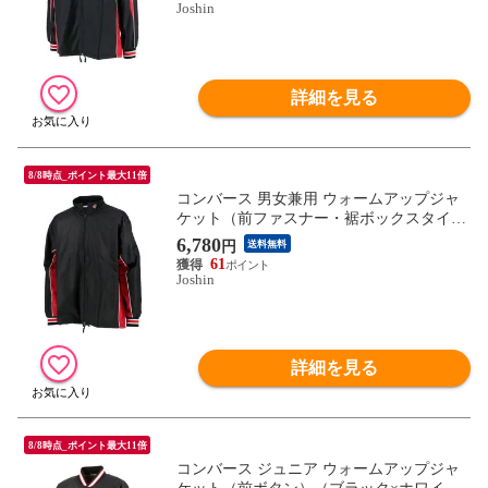
Joshin
詳細を見る
8/8時点_ポイント最大11倍
コンバース 男女兼用 ウォームアップジャ
ケット（前ファスナー・裾ボックスタイ
プ）（ブラック×レッド・サイズ：O） CO
6,780
円
送料無料
NVERSE CON-CB182102S-1964-O 【返品種
61
別A】
Joshin
詳細を見る
8/8時点_ポイント最大11倍
コンバース ジュニア ウォームアップジャ