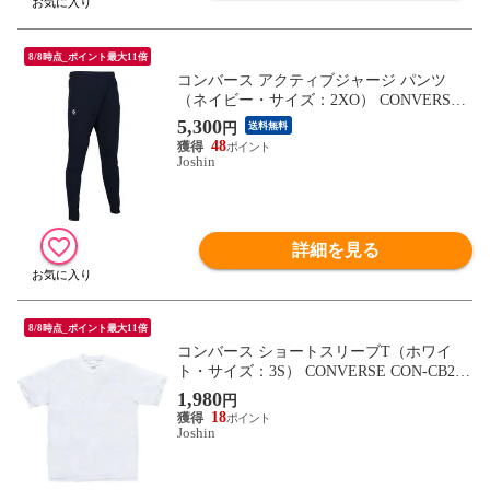
8/8時点_ポイント最大11倍
コンバース アクティブジャージ パンツ
（ネイビー・サイズ：2XO） CONVERSE
CN-CB231252-2900-2XO 【返品種別A】
5,300
円
送料無料
48
Joshin
詳細を見る
8/8時点_ポイント最大11倍
コンバース ショートスリーブT（ホワイ
ト・サイズ：3S） CONVERSE CON-CB231
323-1100-3S 【返品種別A】
1,980
円
18
Joshin