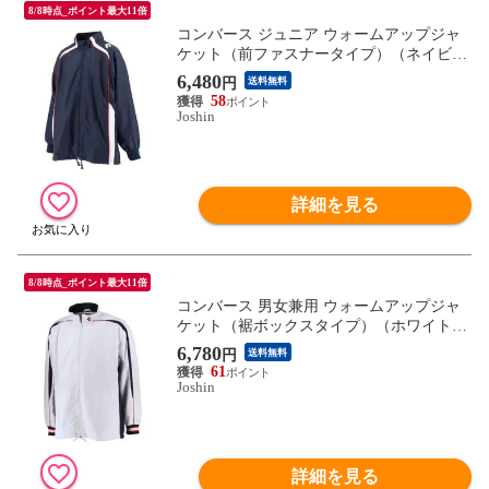
8/8時点_ポイント最大11倍
コンバース ジュニア ウォームアップジャ
ケット（前ファスナータイプ）（ネイビー
×ホワイト・サイズ：150cm） CONVERSE
6,480
円
送料無料
CB482503S-2911-150 【返品種別A】
58
Joshin
詳細を見る
8/8時点_ポイント最大11倍
コンバース 男女兼用 ウォームアップジャ
ケット（裾ボックスタイプ）（ホワイト×
ネイビー・サイズ：O） CONVERSE CON-
6,780
円
送料無料
CB182501S-1129-O 【返品種別A】
61
Joshin
詳細を見る