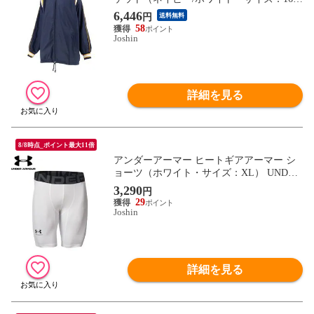
0） CONVERSE CB462506S-2911-160 【返
6,446
円
送料無料
品種別A】
58
Joshin
詳細を見る
8/8時点_ポイント最大11倍
アンダーアーマー ヒートギアアーマー シ
ョーツ（ホワイト・サイズ：XL） UNDER
ARMOUR UA 1371948-100-XL 【返品種別
3,290
円
A】
29
Joshin
詳細を見る