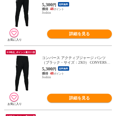
N-CB231252-1900-S 【返品種別A】
5,300
円
送料無料
48
Joshin
詳細を見る
8/8時点_ポイント最大11倍
コンバース アクティブジャージ パンツ
（ブラック・サイズ：2XO） CONVERSE
CN-CB231252-1900-2XO 【返品種別A】
5,300
円
送料無料
48
Joshin
詳細を見る