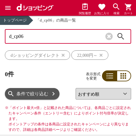
閲覧履歴
お気に入り
検索
カート
トップページ
「d_cp06」の商品一覧
検索
dショッピングダイレクト
22,000円～
0件
表示形式
を変更
リスト
グリッド
条件で絞り込む
※
「ポイント最大○倍」と記載された商品については、各商品ごとに設定され
たキャンペーン条件（エントリー含む）によりポイント付与倍率が決定し
ます。
ポイントアップの条件は各商品に設定されたキャンペーンにより異なりま
すので、詳細は各商品詳細ページよりご確認ください。