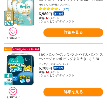
2kg) 174枚(58枚×3パック) 4987176206879
Mたっち（24年版）／3パック
5.0
(1件)
6,980
円
送料無料
63
dショッピングダイレクト
詳細を見る
セール
8/7時点_ポイント最大11倍
P&G パンパース パンツ おやすみパンツ ス
ーパージャンボ ビッグより大きい(15-28k
g) 88枚（22枚×4パック) 4987176207203
ビッグより大きい／4パック
6,780
円
送料無料
61
dショッピングダイレクト
詳細を見る