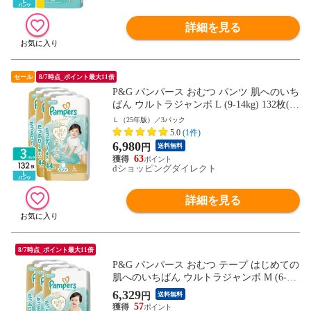
詳細を見る
セール
8/7時点_ポイント最大11倍
P&G パンパース おむつ パンツ 肌へのいち
ばん ウルトラジャンボ L (9-14kg) 132枚(44
枚×3パック) 4987176341235
Ｌ（25年版）／3パック
5.0
(1件)
6,980
円
送料無料
63
dショッピングダイレクト
詳細を見る
8/7時点_ポイント最大11倍
P&G パンパース おむつ テープ はじめての
肌へのいちばん ウルトラジャンボ M (6-11
kg) 168枚(56枚×3パック) 4987176341525
6,329
円
送料無料
57