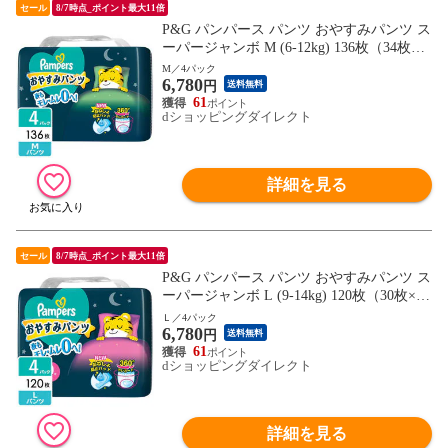
セール
8/7時点_ポイント最大11倍
P&G パンパース パンツ おやすみパンツ ス
ーパージャンボ M (6-12kg) 136枚（34枚×4
パック） 4987176207180
M／4パック
6,780
円
送料無料
61
dショッピングダイレクト
詳細を見る
セール
8/7時点_ポイント最大11倍
P&G パンパース パンツ おやすみパンツ ス
ーパージャンボ L (9-14kg) 120枚（30枚×4
パック) 4987176207173
Ｌ／4パック
6,780
円
送料無料
61
dショッピングダイレクト
詳細を見る