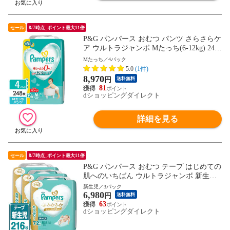
セール
8/7時点_ポイント最大11倍
P&G パンパース おむつ パンツ さらさらケ
ア ウルトラジャンボ Mたっち(6-12kg) 248
枚(62枚×4パック) 4987176207159
Mたっち／4パック
5.0
(1件)
8,970
円
送料無料
81
dショッピングダイレクト
詳細を見る
セール
8/7時点_ポイント最大11倍
P&G パンパース おむつ テープ はじめての
肌へのいちばん ウルトラジャンボ 新生児
(5kgまで) 216枚(72枚×3パック) 4987176206
新生児／3パック
6,980
978
円
送料無料
63
dショッピングダイレクト