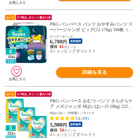
セール
8/7時点_ポイント最大11倍
P&G パンパース パンツ おやすみパンツ ス
ーパージャンボ ビッグ(12-17kg) 104枚（26
枚×4パック) 4987176207197
ビッグ／4パック
6,780
円
送料無料
61
dショッピングダイレクト
詳細を見る
セール
8/7時点_ポイント最大11倍
P&G パンパース おむつ パンツ さらさらケ
ア メガジャンボ Mはいはい (5-10kg) 222枚
(74枚×3パック) 4987176207128
Mはいはい（24年版）／3パック
5.0
(3件)
5,980
円
送料無料
54
dショッピングダイレクト