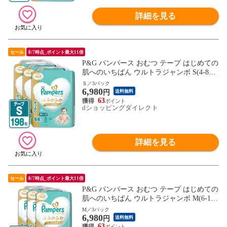
詳細を見る
セール
8/7時点_ポイント最大11倍
P&G パンパース おむつ テープ はじめての
肌へのいちばん ウルトラジャンボ S(4-8kg)
198枚(66枚×3パック) 4987176206954
Ｓ／3パック
6,980
円
送料無料
63
dショッピングダイレクト
詳細を見る
セール
8/7時点_ポイント最大11倍
P&G パンパース おむつ テープ はじめての
肌へのいちばん ウルトラジャンボ M(6-11k
g) 174枚(58枚×3パック) 4987176206947
M／3パック
6,980
円
送料無料
63