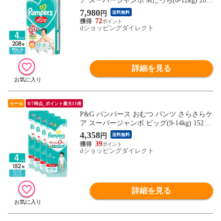
ア スーパージャンボ Mたっち(6-12kg) 208
枚(52枚×4パック) 4987176136879
7,980
円
送料無料
72
dショッピングダイレクト
詳細を見る
セール
8/7時点_ポイント最大11倍
P&G パンパース おむつ パンツ さらさらケ
ア スーパージャンボ ビッグ(9-14kg) 152枚
(38枚×4パック) 4902430157087
4,358
円
送料無料
39
dショッピングダイレクト
詳細を見る