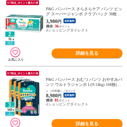
8/7時点_ポイント最大11倍
P&G パンパース さらさらケア パンツ ビッ
グ スーパージャンボ クラブパック 38枚×2
パック 4987176206299
3,980
円
送料無料
36
dショッピングダイレクト
詳細を見る
8/7時点_ポイント最大11倍
P&G パンパース おむつ パンツ おやすみパ
ンツ ウルトラジャンボ L(9-14kg) 168枚(56
枚×3パック) 4987176333414
Ｌ（25年版）／3パック
8,980
円
送料無料
81
dショッピングダイレクト
詳細を見る