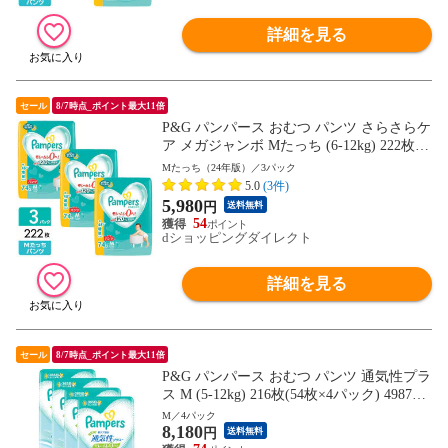
詳細を見る
セール
8/7時点_ポイント最大11倍
P&G パンパース おむつ パンツ さらさらケ
ア メガジャンボ Mたっち (6-12kg) 222枚(7
4枚×3パック) 4987176207210
Mたっち（24年版）／3パック
5.0
(3件)
5,980
円
送料無料
54
dショッピングダイレクト
詳細を見る
セール
8/7時点_ポイント最大11倍
P&G パンパース おむつ パンツ 通気性プラ
ス M (5-12kg) 216枚(54枚×4パック) 498717
6238931
M／4パック
8,180
円
送料無料