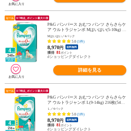
セール
8/7時点_ポイント最大11倍
P&G パンパース おむつ パンツ さらさらケ
ア ウルトラジャンボ Mはいはい(5-10kg) 24
8枚(62枚×4パック) 4987176207166
Mはいはい／4パック
5.0
(1件)
8,970
円
送料無料
81
dショッピングダイレクト
詳細を見る
セール
8/7時点_ポイント最大11倍
P&G パンパース おむつ パンツ さらさらケ
ア ウルトラジャンボ L(9-14kg) 216枚(54枚
×4パック) 4987176207142
Ｌ／4パック
5.0
(1件)
8,970
円
送料無料
81
dショッピングダイレクト