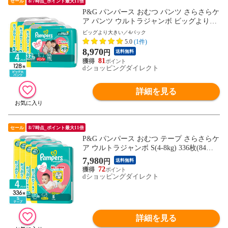
セール
8/7時点_ポイント最大11倍
P&G パンパース おむつ パンツ さらさらケ
ア パンツ ウルトラジャンボ ビッグより大
きい(15-28kg) 128枚(32枚×4パック) 498717
ビッグより大きい／4パック
6334770
5.0
(1件)
8,970
円
送料無料
81
dショッピングダイレクト
詳細を見る
セール
8/7時点_ポイント最大11倍
P&G パンパース おむつ テープ さらさらケ
ア ウルトラジャンボ S(4-8kg) 336枚(84枚×
4パック) 4987176335043
7,980
円
送料無料
72
dショッピングダイレクト
詳細を見る