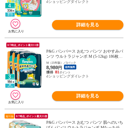
dショッピングダイレクト
詳細を見る
8/7時点_ポイント最大11倍
P&G パンパース おむつ パンツ おやすみパ
ンツ ウルトラジャンボ M (5-12kg) 186枚(6
2枚×3パック) 4987176333483
M（25年版）／3パック
8,980
円
送料無料
81
dショッピングダイレクト
詳細を見る
セール
8/7時点_ポイント最大11倍
P&G パンパース おむつ パンツ 肌へのいち
ばんパンツ ウルトラジャンボ Mたっち(6-1