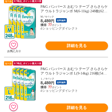
セール
8/7時点_ポイント最大11倍
P&G パンパース おむつ テープ さらさらケ
ア ウルトラジャンボ M(6-11kg) 248枚(62枚
×4パック) 4987176207012
M／4パック
8,480
円
送料無料
77
dショッピングダイレクト
詳細を見る
セール
8/7時点_ポイント最大11倍
P&G パンパース おむつ テープ さらさらケ
ア ウルトラジャンボ L(9-14kg) 216枚(54枚
×4パック) 4987176207029
Ｌ／4パック
8,480
円
送料無料
77
dショッピングダイレクト
詳細を見る