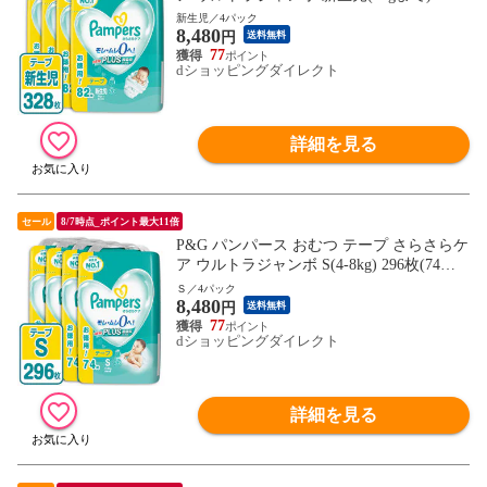
枚(82枚×4パック) 4987176207043
新生児／4パック
8,480
円
送料無料
77
dショッピングダイレクト
詳細を見る
セール
8/7時点_ポイント最大11倍
P&G パンパース おむつ テープ さらさらケ
ア ウルトラジャンボ S(4-8kg) 296枚(74枚×
4パック) 4987176207036
Ｓ／4パック
8,480
円
送料無料
77
dショッピングダイレクト
詳細を見る