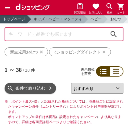
閲覧履歴
お気に入り
検索
カート
トップページ
キッズ・ベビー・マタニティ
ベビー
おむつ
検索
新生児用おむつ
dショッピングダイレクト
1
～
38
表示形式
/
38
件
を変更
リスト
グリッド
条件で絞り込む
※
「ポイント最大○倍」と記載された商品については、各商品ごとに設定され
たキャンペーン条件（エントリー含む）によりポイント付与倍率が決定し
ます。
ポイントアップの条件は各商品に設定されたキャンペーンにより異なりま
すので、詳細は各商品詳細ページよりご確認ください。