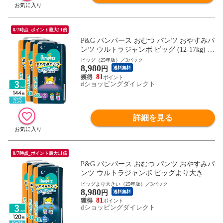
8/7時点_ポイント最大11倍
P&G パンパース おむつ パンツ おやすみパ
ンツ ウルトラジャンボ ビッグ (12-17kg) 14
4枚(48枚×3パック) 4987176333520
ビッグ（25年版）／3パック
8,980
円
送料無料
81
dショッピングダイレクト
詳細を見る
8/7時点_ポイント最大11倍
P&G パンパース おむつ パンツ おやすみパ
ンツ ウルトラジャンボ ビッグより大きい
(15-28kg) 120枚(40枚×3パック) 4987176333
ビッグより大きい（25年版）／3パック
8,980
438
円
送料無料
81
dショッピングダイレクト