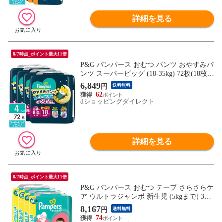
詳細を見る
8/7時点_ポイント最大11倍
P&G パンパース おむつ パンツ おやすみパ
ンツ スーパービッグ (18-35kg) 72枚(18枚×
4パック) 4987176333506
6,849
円
送料無料
62
dショッピングダイレクト
詳細を見る
8/7時点_ポイント最大11倍
P&G パンパース おむつ テープ さらさらケ
ア ウルトラジャンボ 新生児 (5kgまで) 336
枚(84枚×4パック) 4987176334947
8,167
円
送料無料
74