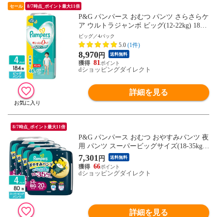
セール
8/7時点_ポイント最大11倍
P&G パンパース おむつ パンツ さらさらケ
ア ウルトラジャンボ ビッグ(12-22kg) 184
枚(46枚×4パック) 4987176207135
ビッグ／4パック
5.0
(1件)
8,970
円
送料無料
81
dショッピングダイレクト
詳細を見る
8/7時点_ポイント最大11倍
P&G パンパース おむつ おやすみパンツ 夜
用 パンツ スーパービッグサイズ(18-35kg)
80枚(20枚×4パック) 4987176238481
7,301
円
送料無料
66
dショッピングダイレクト
詳細を見る