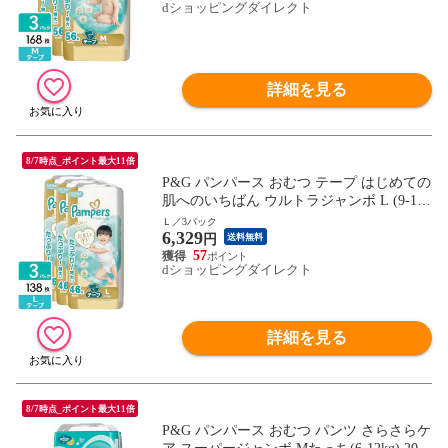
dショッピングダイレクト
詳細を見る
8/7時点_ポイント最大11倍
P&G パンパース おむつ テープ はじめての
肌へのいちばん ウルトラジャンボ L (9-14k
g) 138枚(46枚×3パック) 4987176341419
Ｌ／3パック
6,329
円
送料無料
57
dショッピングダイレクト
詳細を見る
8/7時点_ポイント最大11倍
P&G パンパース おむつ パンツ さらさらケ