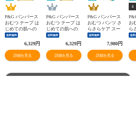
4
P&G パンパース
P&G パンパース
P&G パンパース
P
おむつ テープ は
おむつ テープ は
おむつ パンツ さ
お
じめての肌への
じめての肌への
らさらケア スー
ら
いちばん ウルト
いちばん ウルト
パージャンボ M
パ
送料無料
送料無料
送料無料
送料
ラジャンボ M (6-
ラジャンボ L (9-
たっち(6-12kg)
ッグ
6,329
円
6,329
円
7,980
円
11kg) 168枚(56枚
14kg) 138枚(46枚
208枚(52枚×4パ
枚(
×3パック)
×3パック)
ック)
ク)
詳細を見る
詳細を見る
詳細を見る
4987176341525
4987176341419
4987176136879
490
ランキングをもっと見る
商品を探す
ヘルプ／お問い合わせ
お気に入り商品
お知らせ
最近チェックした商品
よくあるご質問