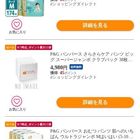
dショッピングダイレクト
詳細を見る
セール
8/7時点_ポイント最大11倍
P&G パンパース さらさらケア パンツ ビッ
グ スーパージャンボ クラブパック 38枚×4
パック 4987176206237
4,980
円
送料無料
45
dショッピングダイレクト
詳細を見る
セール
8/7時点_ポイント最大11倍
P&G パンパース おむつ パンツ 肌へのいち
ばん ウルトラジャンボ Mはいはい (5-10kg)