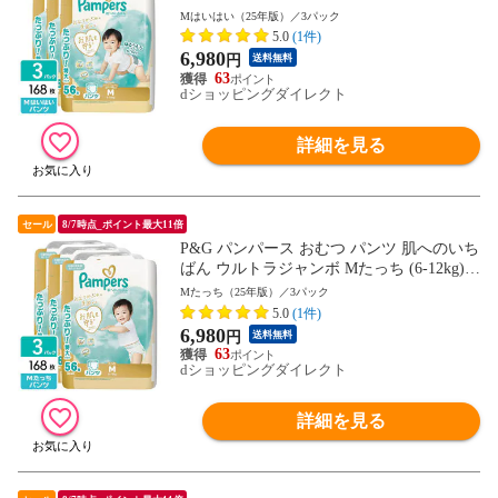
168枚(56枚×3パック) 4987176341099
Mはいはい（25年版）／3パック
5.0
(1件)
6,980
円
送料無料
63
dショッピングダイレクト
詳細を見る
セール
8/7時点_ポイント最大11倍
P&G パンパース おむつ パンツ 肌へのいち
ばん ウルトラジャンボ Mたっち (6-12kg) 1
68枚(56枚×3パック) 4987176341129
Mたっち（25年版）／3パック
5.0
(1件)
6,980
円
送料無料
63
dショッピングダイレクト
詳細を見る