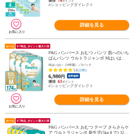
74
dショッピングダイレクト
詳細を見る
セール
8/7時点_ポイント最大11倍
P&G パンパース おむつ パンツ 肌へのいち
ばんパンツ ウルトラジャンボ Mはいはい(5
-10kg) 174枚(58枚×3パック) 4987176206886
Mはいはい（24年版）／3パック
5.0
(1件)
6,980
円
送料無料
63
dショッピングダイレクト
詳細を見る
セール
8/7時点_ポイント最大11倍
P&G パンパース おむつ テープ さらさらケ
ア ウルトラジャンボ 新生児(5kgまで) 328