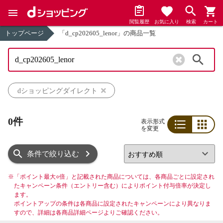
閲覧履歴
お気に入り
検索
カート
トップページ
「d_cp202605_lenor」の商品一覧
検索
dショッピングダイレクト
0件
表示形式
を変更
リスト
グリッド
条件で絞り込む
※
「ポイント最大○倍」と記載された商品については、各商品ごとに設定され
たキャンペーン条件（エントリー含む）によりポイント付与倍率が決定し
ます。
ポイントアップの条件は各商品に設定されたキャンペーンにより異なりま
すので、詳細は各商品詳細ページよりご確認ください。