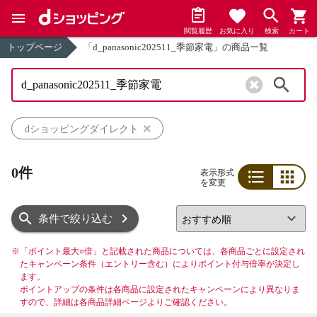
閲覧履歴
お気に入り
検索
カート
トップページ
「d_panasonic202511_季節家電」の商品一覧
検索
dショッピングダイレクト
0件
表示形式
を変更
リスト
グリッド
条件で絞り込む
※
「ポイント最大○倍」と記載された商品については、各商品ごとに設定され
たキャンペーン条件（エントリー含む）によりポイント付与倍率が決定し
ます。
ポイントアップの条件は各商品に設定されたキャンペーンにより異なりま
すので、詳細は各商品詳細ページよりご確認ください。