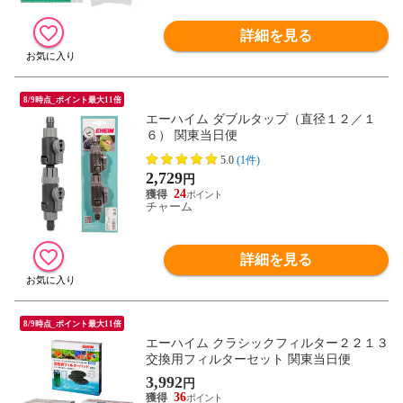
詳細を見る
8/9時点_ポイント最大11倍
エーハイム ダブルタップ（直径１２／１
６） 関東当日便
5.0
(1件)
2,729
円
24
チャーム
詳細を見る
8/9時点_ポイント最大11倍
エーハイム クラシックフィルター２２１３
交換用フィルターセット 関東当日便
3,992
円
36