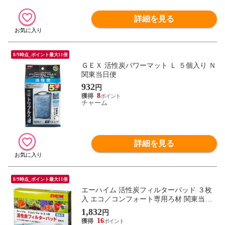
詳細を見る
8/9時点_ポイント最大11倍
ＧＥＸ 活性炭パワーマット Ｌ ５個入り Ｎ
関東当日便
932
円
8
チャーム
詳細を見る
8/9時点_ポイント最大11倍
エーハイム 活性炭フィルターパッド ３枚
入 エコ／コンフォート専用ろ材 関東当日
便
1,832
円
16