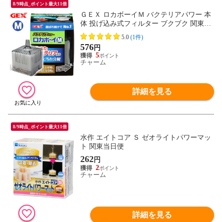
8/9時点_ポイント最大11倍
ＧＥＸ ロカボーイＭ バクテリアパワー 本
体 投げ込み式フィルター ブクブク 関東当
日便
5.0
(1件)
576
円
5
チャーム
詳細を見る
8/9時点_ポイント最大11倍
水作 エイトコア Ｓ ゼオライトパワーマッ
ト 関東当日便
262
円
2
チャーム
詳細を見る