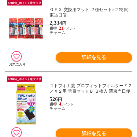
8/9時点_ポイント最大11倍
ＧＥＸ 交換用マット ２種セット×２袋 関
東当日便
2,334
円
21
チャーム
詳細を見る
8/9時点_ポイント最大11倍
コトブキ工芸 プロフィットフィルターＦ２
／Ｘ２用 荒目マットＢ ３枚入 関東当日便
526
円
4
チャーム
詳細を見る