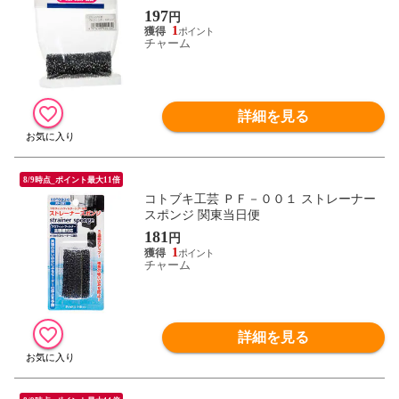
197
円
1
チャーム
詳細を見る
8/9時点_ポイント最大11倍
コトブキ工芸 ＰＦ－００１ ストレーナー
スポンジ 関東当日便
181
円
1
チャーム
詳細を見る