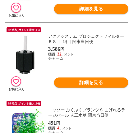
詳細を見る
8/9時点_ポイント最大11倍
アクアシステム プロジェクトフィルター
ＢＳ Ｌ 細目 関東当日便
3,586
円
32
チャーム
詳細を見る
8/9時点_ポイント最大11倍
ニッソー ぶくぶくプランツＳ 曲げれるラ
ージパール 人工水草 関東当日便
491
円
4
チャーム