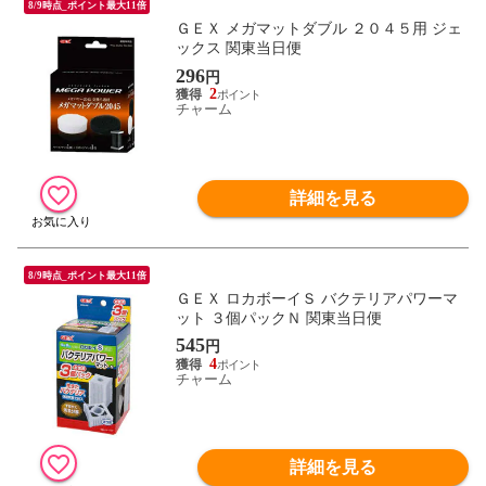
8/9時点_ポイント最大11倍
ＧＥＸ メガマットダブル ２０４５用 ジェ
ックス 関東当日便
296
円
2
チャーム
詳細を見る
8/9時点_ポイント最大11倍
ＧＥＸ ロカボーイＳ バクテリアパワーマ
ット ３個パックＮ 関東当日便
545
円
4
チャーム
詳細を見る