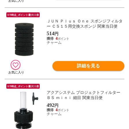
8/9時点_ポイント最大11倍
ＪＵＮ Ｐｌｕｓ Ｏｎｅ スポンジフィルタ
ー ＣＳ１５用交換スポンジ 関東当日便
514
円
4
チャーム
詳細を見る
8/9時点_ポイント最大11倍
アクアシステム プロジェクトフィルター
ＢＳ ｍｉｎｉ 細目 関東当日便
492
円
4
チャーム