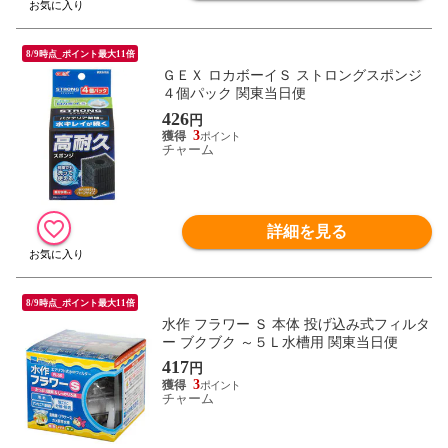
8/9時点_ポイント最大11倍
ＧＥＸ ロカボーイＳ ストロングスポンジ
４個パック 関東当日便
426
円
3
チャーム
詳細を見る
8/9時点_ポイント最大11倍
水作 フラワー Ｓ 本体 投げ込み式フィルタ
ー ブクブク ～５Ｌ水槽用 関東当日便
417
円
3
チャーム