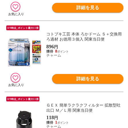
詳細を見る
8/9時点_ポイント最大11倍
コトブキ工芸 本体 ろかドーム Ｓ＋交換用
ろ過材 お徳用３個入 関東当日便
896
円
8
チャーム
詳細を見る
8/9時点_ポイント最大11倍
ＧＥＸ 簡単ラクラクフィルター 拡散型吐
出口 Ｍ／Ｌ用 関東当日便
118
円
1
チャーム