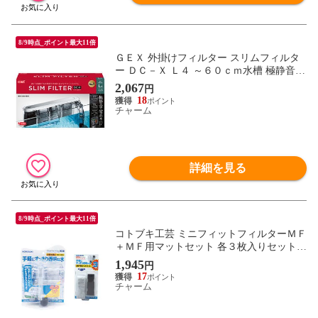
8/9時点_ポイント最大11倍
ＧＥＸ 外掛けフィルター スリムフィルタ
ー ＤＣ－Ｘ Ｌ４ ～６０ｃｍ水槽 極静音・
省エネ アダプター別売り 関東当日便
2,067
円
18
チャーム
詳細を見る
8/9時点_ポイント最大11倍
コトブキ工芸 ミニフィットフィルターＭＦ
＋ＭＦ用マットセット 各３枚入りセット
関東当日便
1,945
円
17
チャーム