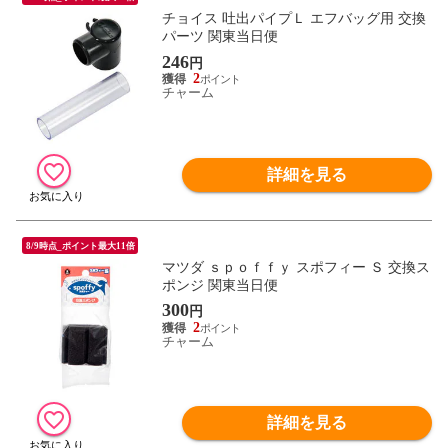
チョイス 吐出パイプＬ エフバッグ用 交換
パーツ 関東当日便
246
円
2
チャーム
詳細を見る
8/9時点_ポイント最大11倍
マツダ ｓｐｏｆｆｙ スポフィー Ｓ 交換ス
ポンジ 関東当日便
300
円
2
チャーム
詳細を見る