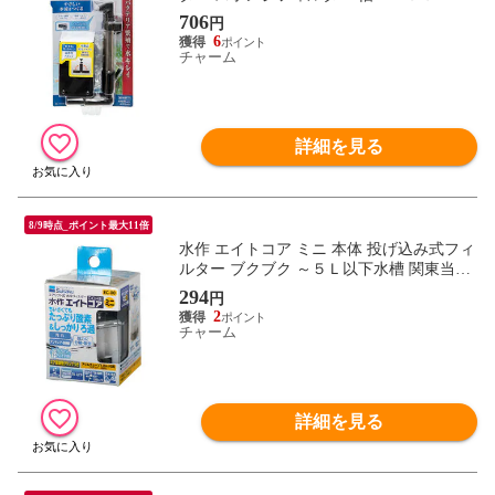
水深１５～ｃｍ水槽 関東当日便
706
円
6
チャーム
詳細を見る
8/9時点_ポイント最大11倍
水作 エイトコア ミニ 本体 投げ込み式フィ
ルター ブクブク ～５Ｌ以下水槽 関東当日
便
294
円
2
チャーム
詳細を見る