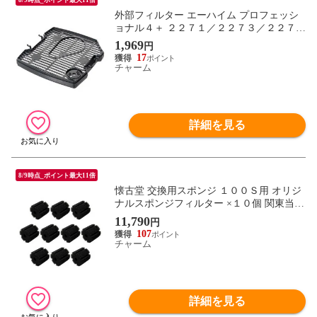
外部フィルター エーハイム プロフェッシ
ョナル４＋ ２２７１／２２７３／２２７５
交換パーツ ろ材コンテナカバー 関東当日
1,969
円
便
17
チャーム
詳細を見る
8/9時点_ポイント最大11倍
懐古堂 交換用スポンジ １００Ｓ用 オリジ
ナルスポンジフィルター ×１０個 関東当日
便
11,790
円
107
チャーム
詳細を見る