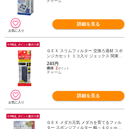
チャーム
詳細を見る
8/9時点_ポイント最大11倍
ＧＥＸ スリムフィルター 交換ろ過材 スポ
ンジカセット １コ入り ジェックス 関東当
日便
241
円
2
チャーム
詳細を見る
8/9時点_ポイント最大11倍
ＧＥＸ メダカ元気 メダカを育てるフィル
ター スポンジフィルター 幅～４０ｃｍ、