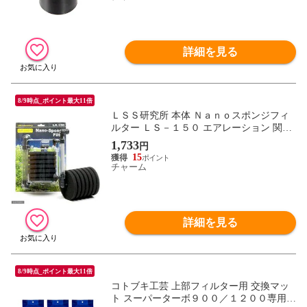
詳細を見る
8/9時点_ポイント最大11倍
ＬＳＳ研究所 本体 Ｎａｎｏスポンジフィ
ルター ＬＳ－１５０ エアレーション 関東
当日便
1,733
円
15
チャーム
詳細を見る
8/9時点_ポイント最大11倍
コトブキ工芸 上部フィルター用 交換マッ
ト スーパーターボ９００／１２００専用×