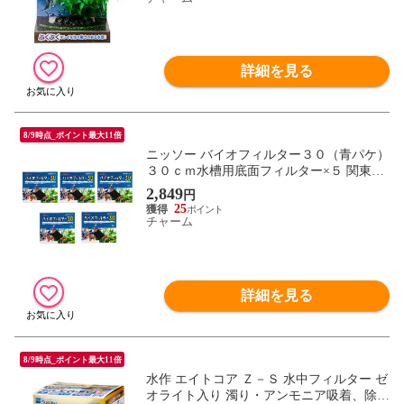
詳細を見る
8/9時点_ポイント最大11倍
ニッソー バイオフィルター３０（青パケ）
３０ｃｍ水槽用底面フィルター×５ 関東当
日便
2,849
円
25
チャーム
詳細を見る
8/9時点_ポイント最大11倍
水作 エイトコア Ｚ－Ｓ 水中フィルター ゼ
オライト入り 濁り・アンモニア吸着、除去