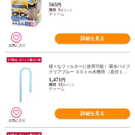
関東当日便
565
円
5
チャーム
詳細を見る
8/9時点_ポイント最大11倍
様々なフィルターに使用可能！ 吸水パイプ
クリアブルー ３０ｃｍ水槽用 （直径１２
／１６のホース用） 関東当日便
1,471
円
13
チャーム
詳細を見る
8/9時点_ポイント最大11倍