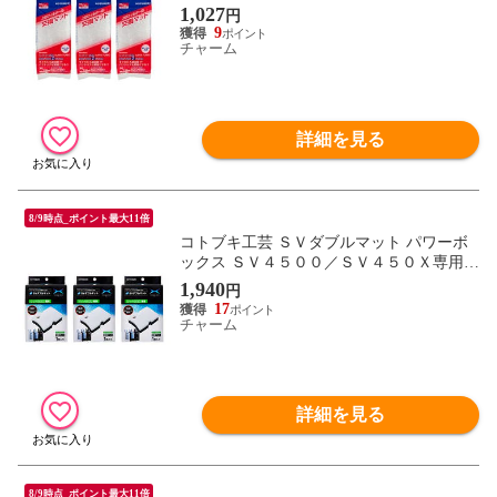
３ 関東当日便
1,027
円
9
チャーム
詳細を見る
8/9時点_ポイント最大11倍
コトブキ工芸 ＳＶダブルマット パワーボ
ックス ＳＶ４５００／ＳＶ４５０Ｘ専用
交換用ろ材×３ 関東当日便
1,940
円
17
チャーム
詳細を見る
8/9時点_ポイント最大11倍