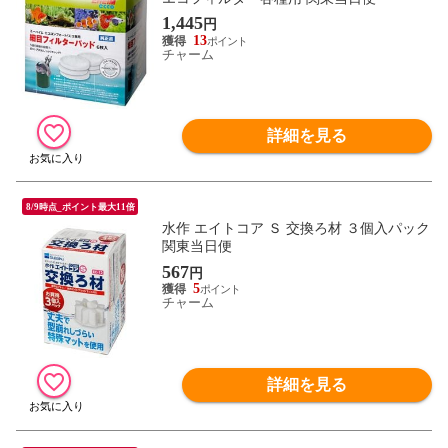
1,445
円
13
チャーム
詳細を見る
8/9時点_ポイント最大11倍
水作 エイトコア Ｓ 交換ろ材 ３個入パック
関東当日便
567
円
5
チャーム
詳細を見る