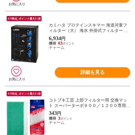
8/9時点_ポイント最大11倍
カミハタ プロテインスキマー 海道河童フ
ィルター（大） 海水 外掛式フィルター ～
６０ｃｍ水槽 エアーリフト式 関東当日便
6,934
円
63
チャーム
詳細を見る
8/9時点_ポイント最大11倍
コトブキ工芸 上部フィルター用 交換マッ
ト スーパーターボ９００／１２００専用
関東当日便
343
円
3
チャーム