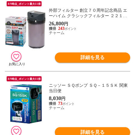
8/9時点_ポイント最大11倍
外部フィルター 創立７０周年記念商品 エ
ーハイム クラシックフィルター ２２１７
グレー ５０Ｈｚ 東日本用 水槽 アクアリウ
26,800
円
ム 関東当日便
243
チャーム
詳細を見る
8/9時点_ポイント最大11倍
ニッソー ＳＱポンプ ＳＱ－１５ＳＫ 関東
当日便
8,030
円
73
チャーム
詳細を見る