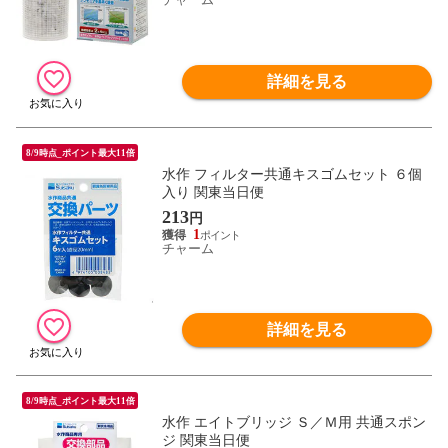
詳細を見る
8/9時点_ポイント最大11倍
水作 フィルター共通キスゴムセット ６個
入り 関東当日便
213
円
1
チャーム
詳細を見る
8/9時点_ポイント最大11倍
水作 エイトブリッジ Ｓ／Ｍ用 共通スポン
ジ 関東当日便