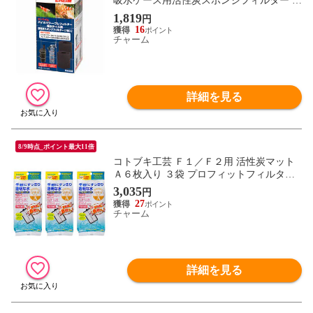
吸水ケース用活性炭スポンジフィルター ２
個入り 関東当日便
1,819
円
16
チャーム
詳細を見る
8/9時点_ポイント最大11倍
コトブキ工芸 Ｆ１／Ｆ２用 活性炭マット
Ａ６枚入り ３袋 プロフィットフィルター
関東当日便
3,035
円
27
チャーム
詳細を見る