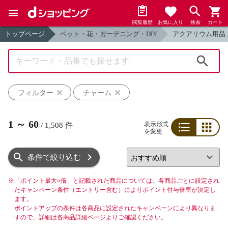
閲覧履歴
お気に入り
検索
カート
トップページ
ペット・花・ガーデニング・DIY
アクアリウム用品
検索
フィルター
チャーム
1
～
60
表示形式
/
1,508
件
を変更
リスト
グリッド
条件で絞り込む
※
「ポイント最大○倍」と記載された商品については、各商品ごとに設定され
たキャンペーン条件（エントリー含む）によりポイント付与倍率が決定し
ます。
ポイントアップの条件は各商品に設定されたキャンペーンにより異なりま
すので、詳細は各商品詳細ページよりご確認ください。