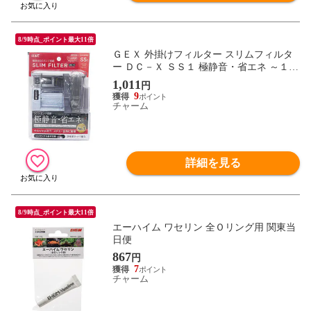
8/9時点_ポイント最大11倍
ＧＥＸ 外掛けフィルター スリムフィルタ
ー ＤＣ－Ｘ ＳＳ１ 極静音・省エネ ～１２
Ｌ水槽 小型水槽 関東当日便
1,011
円
9
チャーム
詳細を見る
8/9時点_ポイント最大11倍
エーハイム ワセリン 全Ｏリング用 関東当
日便
867
円
7
チャーム