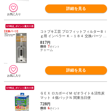
詳細を見る
8/9時点_ポイント最大11倍
コトブキ工芸 プロフィットフィルターＢｉ
ｇ用 インペラー Ｋ－１８４ 交換パーツ 関
東当日便
817
円
7
チャーム
詳細を見る
8/9時点_ポイント最大11倍
ＧＥＸ ロカボーイＭ ゼオライト＆活性炭
マット ４個パックＮ 関東当日便
728
円
6