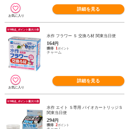
詳細を見る
8/9時点_ポイント最大11倍
水作 フラワー Ｓ 交換ろ材 関東当日便
164
円
1
チャーム
詳細を見る
8/9時点_ポイント最大11倍
水作 エイト Ｓ専用 バイオカートリッジＳ
関東当日便
294
円
2
チャーム