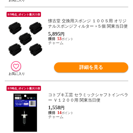
8/9時点_ポイント最大11倍
懐古堂 交換用スポンジ １００Ｓ用 オリジ
ナルスポンジフィルター ×５個 関東当日便
5,895
円
53
チャーム
詳細を見る
8/9時点_ポイント最大11倍
コトブキ工芸 セラミックシャフトインペラ
ー Ｖ１２００用 関東当日便
1,558
円
14
チャーム