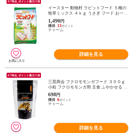
8/7時点_ポイント最大11倍
イースター 動物村 ラビットフード ５種の
牧草ミックス ４ｋｇ うさぎ フード お一人
様５点限り 関東当日便
1,490
円
13
チャーム
詳細を見る
8/7時点_ポイント最大11倍
三晃商会 フクロモモンガフード ３００ｇ
小粒 フクロモモンガ用 主食 ふやかせる 関
東当日便
698
円
6
チャーム
詳細を見る