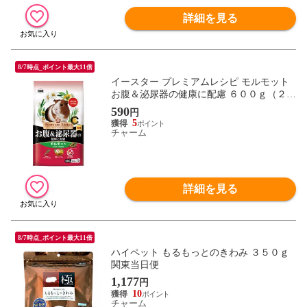
詳細を見る
8/7時点_ポイント最大11倍
イースター プレミアムレシピ モルモット
お腹＆泌尿器の健康に配慮 ６００ｇ（２０
０ｇ×３） フード 餌 ペレット グルテンフ
590
円
リー 関東当日便
5
チャーム
詳細を見る
8/7時点_ポイント最大11倍
ハイペット もるもっとのきわみ ３５０ｇ
関東当日便
1,177
円
10
チャーム