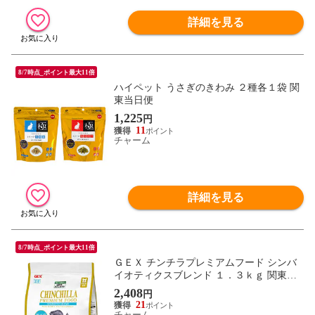
詳細を見る
8/7時点_ポイント最大11倍
ハイペット うさぎのきわみ ２種各１袋 関
東当日便
1,225
円
11
チャーム
詳細を見る
8/7時点_ポイント最大11倍
ＧＥＸ チンチラプレミアムフード シンバ
イオティクスブレンド １．３ｋｇ 関東当
日便
2,408
円
21
チャーム