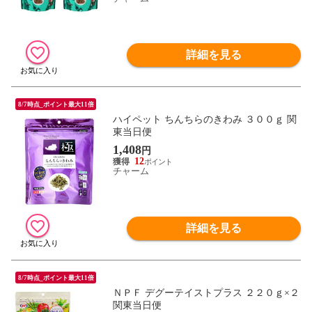
詳細を見る
8/7時点_ポイント最大11倍
ハイペット ちんちらのきわみ ３００ｇ 関
東当日便
1,408
円
12
チャーム
詳細を見る
8/7時点_ポイント最大11倍
ＮＰＦ デグーテイストプラス ２２０ｇ×２
関東当日便