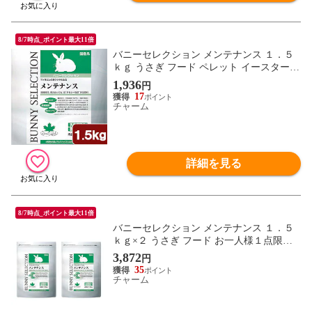
8/7時点_ポイント最大11倍
バニーセレクション メンテナンス １．５
ｋｇ うさぎ フード ペレット イースター
関東当日便
1,936
円
17
チャーム
詳細を見る
8/7時点_ポイント最大11倍
バニーセレクション メンテナンス １．５
ｋｇ×２ うさぎ フード お一人様１点限り
関東当日便
3,872
円
35
チャーム