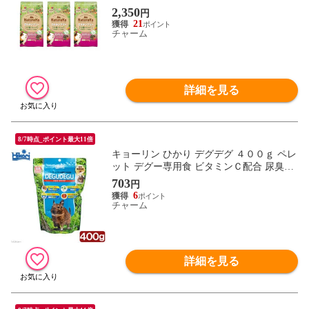
ト 関東当日便
2,350
円
21
チャーム
詳細を見る
8/7時点_ポイント最大11倍
キョーリン ひかり デグデグ ４００ｇ ペレ
ット デグー専用食 ビタミンＣ配合 尿臭配
慮 関東当日便
703
円
6
チャーム
詳細を見る