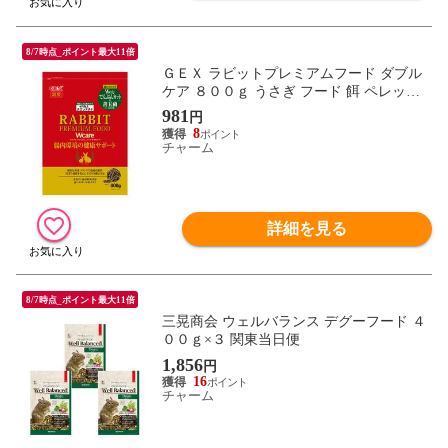
8/7時点_ポイント最大11倍
ＧＥＸ ラビットプレミアムフード ダブル
ケア ８００ｇ うさぎ フード 餌 ペレット
関東当日便
981
円
8
チャーム
詳細を見る
8/7時点_ポイント最大11倍
三晃商会 ウェルバランス デグーフード ４
００ｇ×３ 関東当日便
1,856
円
16
チャーム