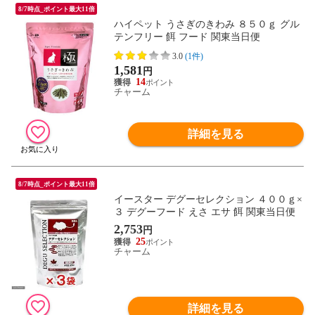
8/7時点_ポイント最大11倍
ハイペット うさぎのきわみ ８５０ｇ グル
テンフリー 餌 フード 関東当日便
3.0
(1件)
1,581
円
14
チャーム
詳細を見る
8/7時点_ポイント最大11倍
イースター デグーセレクション ４００ｇ×
３ デグーフード えさ エサ 餌 関東当日便
2,753
円
25
チャーム
詳細を見る