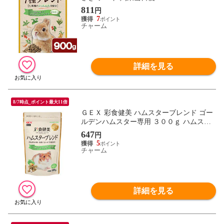
811
円
7
チャーム
詳細を見る
8/7時点_ポイント最大11倍
ＧＥＸ 彩食健美 ハムスターブレンド ゴー
ルデンハムスター専用 ３００ｇ ハムスタ
ー 餌 主食 関東当日便
647
円
5
チャーム
詳細を見る