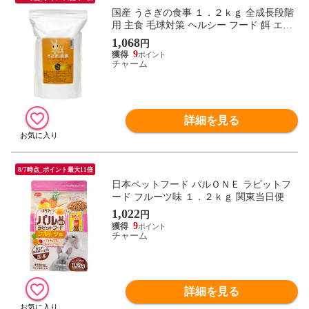
国産 うさぎの食事 １．２ｋｇ 全成長段階
用 主食 毛球対策 ヘルシー フード 餌 エサ
ウサギ 兎 ペレット 関東当日便
1,068
円
9
チャーム
詳細を見る
8/7時点_ポイント最大11倍
日本ペットフード パルＯＮＥ ラビットフ
ード フルーツ味 １．２ｋｇ 関東当日便
1,022
円
9
チャーム
詳細を見る