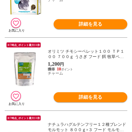
詳細を見る
8/7時点_ポイント最大11倍
オリミツ チモシーペレット１００ ＴＰ１
００ ７００ｇ うさぎ フード 餌 牧草ペレ
ット 関東当日便
1,200
円
10
チャーム
詳細を見る
8/7時点_ポイント最大11倍
ナチュラハグルテンフリー１２種ブレンド
モルモット ８００ｇ×３ フード モルモッ