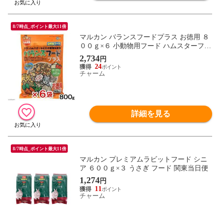
8/7時点_ポイント最大11倍
マルカン バランスフードプラス お徳用 ８
００ｇ×６ 小動物用フード ハムスターフー
ド えさ エサ 餌 関東当日便
2,734
円
24
チャーム
詳細を見る
8/7時点_ポイント最大11倍
マルカン プレミアムラビットフード シニ
ア ６００ｇ×３ うさぎ フード 関東当日便
1,274
円
11
チャーム