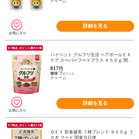
チャーム
詳細を見る
8/7時点_ポイント最大11倍
ハイペット グルフリ生活 ヘアボールＥＸ
ケア スーパーフードプラス ６５０ｇ 関東
当日便
817
円
7
チャーム
詳細を見る
8/7時点_ポイント最大11倍
ＧＥＸ 彩食健美 ７種ブレンド ９００ｇ う
さぎ フード 関東当日便