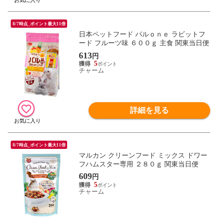
8/7時点_ポイント最大11倍
日本ペットフード パルｏｎｅ ラビットフ
ード フルーツ味 ６００ｇ 主食 関東当日便
613
円
5
チャーム
詳細を見る
8/7時点_ポイント最大11倍
マルカン クリーンフード ミックス ドワー
フハムスター専用 ２８０ｇ 関東当日便
609
円
5
チャーム