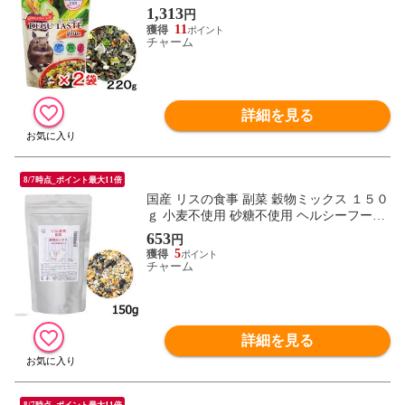
1,313
円
11
チャーム
詳細を見る
8/7時点_ポイント最大11倍
国産 リスの食事 副菜 穀物ミックス １５０
ｇ 小麦不使用 砂糖不使用 ヘルシーフード
関東当日便
653
円
5
チャーム
詳細を見る
8/7時点_ポイント最大11倍