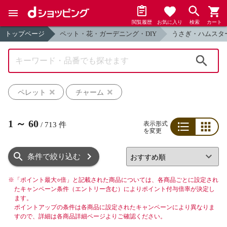
閲覧履歴
お気に入り
検索
カート
トップページ
ペット・花・ガーデニング・DIY
うさぎ・ハムスタ
検索
ペレット
チャーム
1
～
60
表示形式
/
713
件
を変更
リスト
グリッド
条件で絞り込む
※
「ポイント最大○倍」と記載された商品については、各商品ごとに設定され
たキャンペーン条件（エントリー含む）によりポイント付与倍率が決定し
ます。
ポイントアップの条件は各商品に設定されたキャンペーンにより異なりま
すので、詳細は各商品詳細ページよりご確認ください。