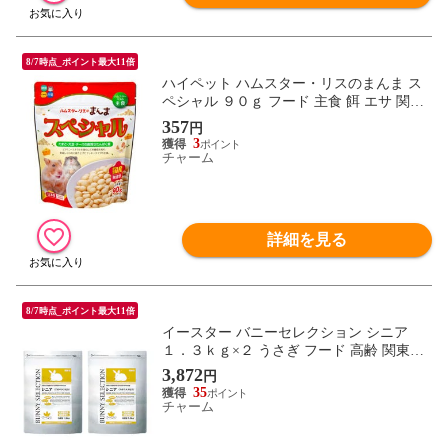
8/7時点_ポイント最大11倍
ハイペット ハムスター・リスのまんま ス
ペシャル ９０ｇ フード 主食 餌 エサ 関東
当日便
357
円
3
チャーム
詳細を見る
8/7時点_ポイント最大11倍
イースター バニーセレクション シニア
１．３ｋｇ×２ うさぎ フード 高齢 関東当
日便
3,872
円
35
チャーム