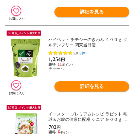
詳細を見る
8/7時点_ポイント最大11倍
ハイペット チモシーのきわみ ４００ｇ グ
ルテンフリー 関東当日便
5.0
(2件)
1,254
円
11
チャーム
詳細を見る
8/7時点_ポイント最大11倍
イースター プレミアムレシピ ラビット 毛
球＆お腹の健康に配慮 シニア ９００ｇ う
さぎ 餌 フード グルテンフリー 関東当日便
702
円
6