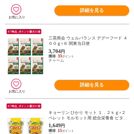
詳細を見る
8/7時点_ポイント最大11倍
三晃商会 ウェルバランス デグーフード ４
００ｇ×６ 関東当日便
3,704
円
33
チャーム
詳細を見る
8/7時点_ポイント最大11倍
キョーリン ひかり モット １．２ｋｇ×２
ペレット モルモット用 総合栄養食 ビタミ
ンＣ配合 尿臭配慮 関東当日便
1,649
円
15