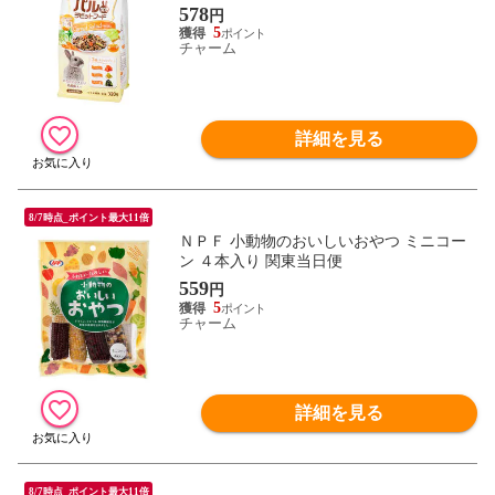
東当日便
578
円
5
チャーム
詳細を見る
8/7時点_ポイント最大11倍
ＮＰＦ 小動物のおいしいおやつ ミニコー
ン ４本入り 関東当日便
559
円
5
チャーム
詳細を見る
8/7時点_ポイント最大11倍