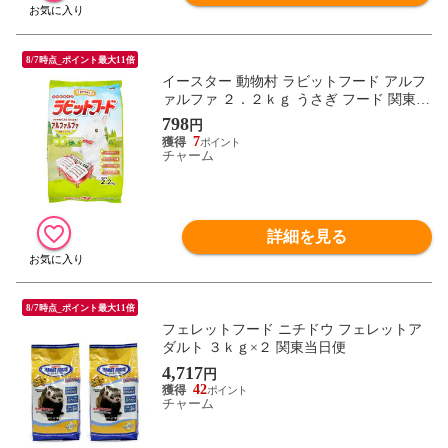
8/7時点_ポイント最大11倍
イースター 動物村 ラビットフード アルフ
ァルファ ２．２ｋｇ うさぎ フード 関東当
日便
798
円
7
チャーム
詳細を見る
8/7時点_ポイント最大11倍
フェレットフード ニチドウ フェレットア
ダルト ３ｋｇ×２ 関東当日便
4,717
円
42
チャーム