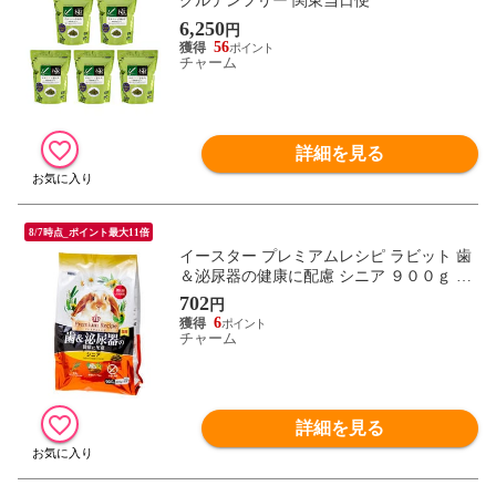
グルテンフリー 関東当日便
6,250
円
56
チャーム
詳細を見る
8/7時点_ポイント最大11倍
イースター プレミアムレシピ ラビット 歯
＆泌尿器の健康に配慮 シニア ９００ｇ う
さぎ 餌 フード グルテンフリー 関東当日便
702
円
6
チャーム
詳細を見る