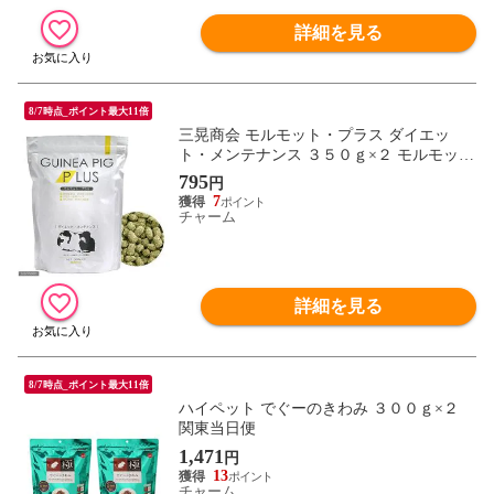
詳細を見る
8/7時点_ポイント最大11倍
三晃商会 モルモット・プラス ダイエッ
ト・メンテナンス ３５０ｇ×２ モルモット
フード えさ エサ 餌 関東当日便
795
円
7
チャーム
詳細を見る
8/7時点_ポイント最大11倍
ハイペット でぐーのきわみ ３００ｇ×２
関東当日便
1,471
円
13
チャーム