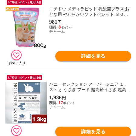
8/7時点_ポイント最大11倍
ニチドウ メディラビット 乳酸菌プラス お
とな用 やわらかいソフトペレット ８００
ｇ 関東当日便
981
円
8
チャーム
詳細を見る
8/7時点_ポイント最大11倍
バニーセレクション スーパーシニア １．
３ｋｇ うさぎ フード 超高齢うさぎ 超高齢
イースター 関東当日便
1,936
円
17
チャーム
詳細を見る