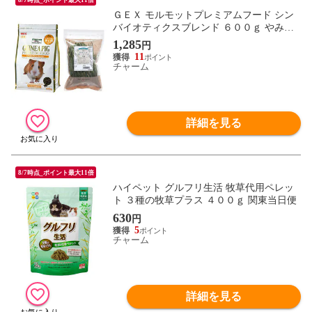
ＧＥＸ モルモットプレミアムフード シン
バイオティクスブレンド ６００ｇ やみつ
きオーツヘイ２０ｇセット 関東当日便
1,285
円
11
チャーム
詳細を見る
8/7時点_ポイント最大11倍
ハイペット グルフリ生活 牧草代用ペレッ
ト ３種の牧草プラス ４００ｇ 関東当日便
630
円
5
チャーム
詳細を見る