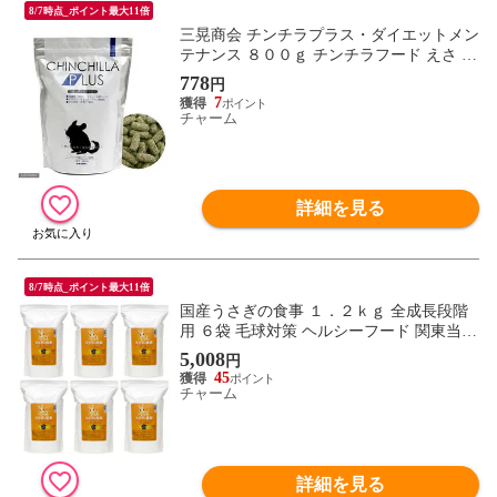
8/7時点_ポイント最大11倍
三晃商会 チンチラプラス・ダイエットメン
テナンス ８００ｇ チンチラフード えさ エ
サ 餌 関東当日便
778
円
7
チャーム
詳細を見る
8/7時点_ポイント最大11倍
国産うさぎの食事 １．２ｋｇ 全成長段階
用 ６袋 毛球対策 ヘルシーフード 関東当日
便
5,008
円
45
チャーム
詳細を見る