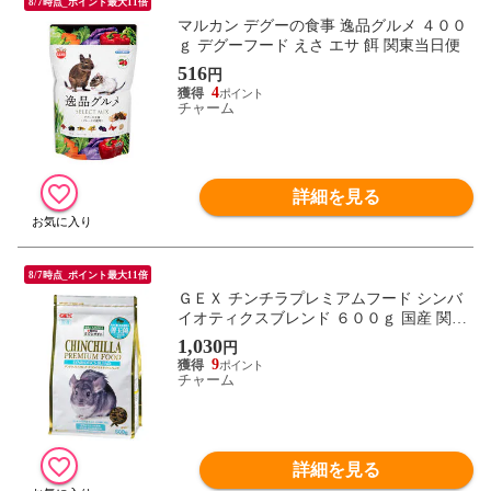
8/7時点_ポイント最大11倍
マルカン デグーの食事 逸品グルメ ４００
ｇ デグーフード えさ エサ 餌 関東当日便
516
円
4
チャーム
詳細を見る
8/7時点_ポイント最大11倍
ＧＥＸ チンチラプレミアムフード シンバ
イオティクスブレンド ６００ｇ 国産 関東
当日便
1,030
円
9
チャーム
詳細を見る