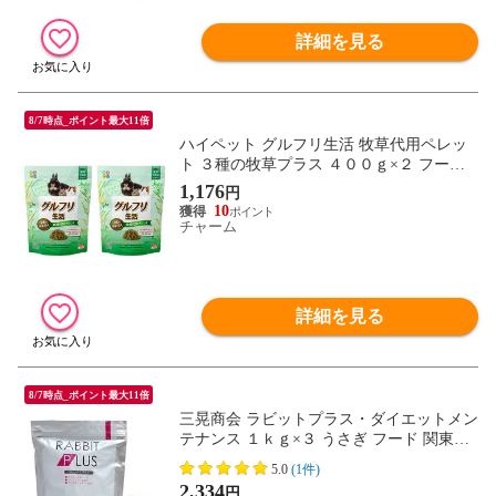
詳細を見る
8/7時点_ポイント最大11倍
ハイペット グルフリ生活 牧草代用ペレッ
ト ３種の牧草プラス ４００ｇ×２ フード
うさぎ デグー モルモット 関東当日便
1,176
円
10
チャーム
詳細を見る
8/7時点_ポイント最大11倍
三晃商会 ラビットプラス・ダイエットメン
テナンス １ｋｇ×３ うさぎ フード 関東当
日便
5.0
(1件)
2,334
円