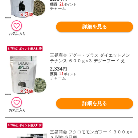
21
チャーム
詳細を見る
8/7時点_ポイント最大11倍
三晃商会 デグー・プラス ダイエットメン
テナンス ６００ｇ×３ デグーフード えさ
エサ 餌 関東当日便
2,334
円
21
チャーム
詳細を見る
8/7時点_ポイント最大11倍
三晃商会 フクロモモンガフード ３００ｇ×
３ 関東当日便