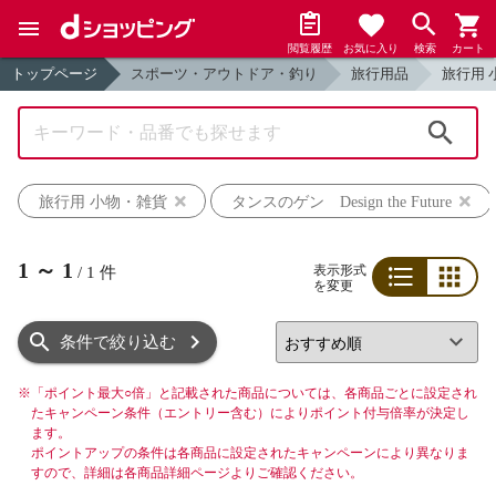
閲覧履歴
お気に入り
検索
カート
トップページ
スポーツ・アウトドア・釣り
旅行用品
旅行用 
検索
旅行用 小物・雑貨
タンスのゲン Design the Future
1
～
1
表示形式
/
1
件
を変更
リスト
グリッド
条件で絞り込む
※
「ポイント最大○倍」と記載された商品については、各商品ごとに設定され
たキャンペーン条件（エントリー含む）によりポイント付与倍率が決定し
ます。
ポイントアップの条件は各商品に設定されたキャンペーンにより異なりま
すので、詳細は各商品詳細ページよりご確認ください。