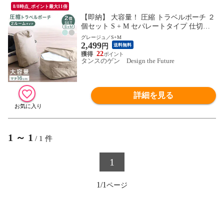
8/8時点_ポイント最大11倍
【即納】 大容量！ 圧縮 トラベルポーチ ２
個セット S + M セパレートタイプ 仕切り
付 防水 水洗い可 圧縮バッグ 収納ポーチ
グレージュ／S+M
2,499
軽量 衣類 服 ポーチ コンパクト 収納 バッ
円
送料無料
グ 出張 旅行 84300023〔グレージュ〕
22
タンスのゲン Design the Future
詳細を見る
1
～
1
/
1
件
1
1/1