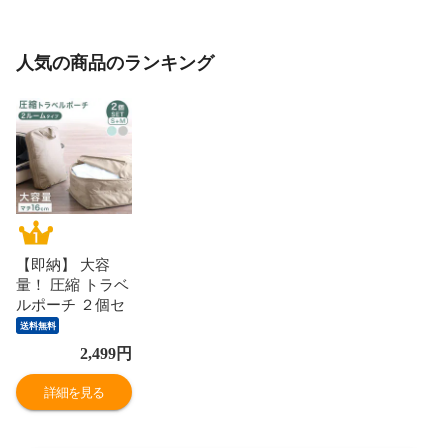
人気の商品のランキング
【即納】 大容
量！ 圧縮 トラベ
ルポーチ ２個セ
ット S + M セパ
送料無料
レートタイプ 仕
2,499
円
切り付 防水 水洗
い可 圧縮バッグ
詳細を見る
収納ポーチ 軽量
衣類 服 ポーチ
コンパクト 収納