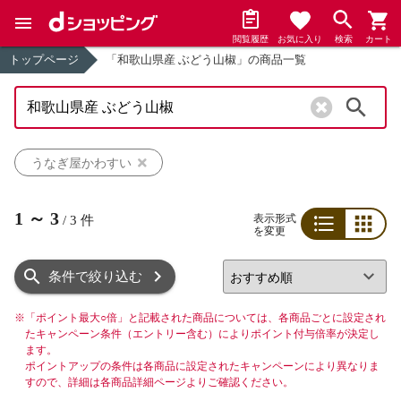
閲覧履歴
お気に入り
検索
カート
トップページ
「和歌山県産 ぶどう山椒」の商品一覧
検索
うなぎ屋かわすい
1
～
3
表示形式
/
3
件
を変更
リスト
グリッド
条件で絞り込む
※
「ポイント最大○倍」と記載された商品については、各商品ごとに設定され
たキャンペーン条件（エントリー含む）によりポイント付与倍率が決定し
ます。
ポイントアップの条件は各商品に設定されたキャンペーンにより異なりま
すので、詳細は各商品詳細ページよりご確認ください。