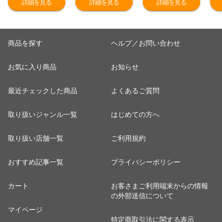
詳細を見る
詳細を見る
詳細を見る
ト 誕生日プレゼ
親 お取り寄せ グ
ト 母親 父親 お
食
ント 母親 父親
ルメ 海鮮 人気
取り寄せ グルメ
日
お取り寄せ グル
おすすめ 内祝 食
海鮮 人気 おすす
親
メ 海鮮 人気 お
べ物＜のし対応
め 内祝 食べ物
海
商品を探す
ヘルプ／お問い合わせ
すすめ お中元 御
可＞
【のし対応可】
内
中元 内祝 ＜のし
し
お気に入り商品
お知らせ
対応可＞
最近チェックした商品
よくあるご質問
取り扱いジャンル一覧
はじめての方へ
取り扱い店舗一覧
ご利用規約
おすすめ記事一覧
プライバシーポリシー
カート
お客さまご利用端末からの情報
の外部送信について
マイページ
特定商取引法に関する表示