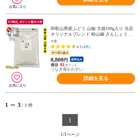
8/9時点_ポイント最大11倍
和歌山県産ぶどう 山椒 大袋100g入り 当店
オリジナルブレンド 粉山椒 さんしょう う
なぎのお供 業務用 送料無料
大袋
4.3
(4件)
クーポンあり
8,800
円
送料込み
81
うなぎ屋かわすい
詳細を見る
1
～
3
/
3
件
1
1/1