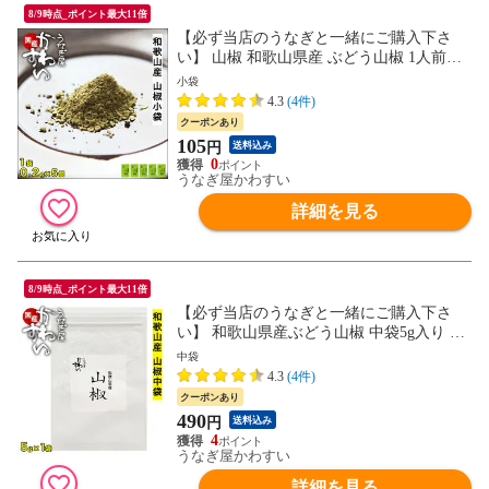
8/9時点_ポイント最大11倍
【必ず当店のうなぎと一緒にご購入下さ
い】 山椒 和歌山県産 ぶどう山椒 1人前用
使い切りタイプ×5個 うなぎ うなぎ蒲焼
小袋
4.3
(4件)
クーポンあり
105
円
送料込み
0
うなぎ屋かわすい
詳細を見る
8/9時点_ポイント最大11倍
【必ず当店のうなぎと一緒にご購入下さ
い】 和歌山県産ぶどう山椒 中袋5g入り 当
店オリジナルブレンド 粉山椒 さんしょう
中袋
うなぎのお供
4.3
(4件)
クーポンあり
490
円
送料込み
4
うなぎ屋かわすい
詳細を見る