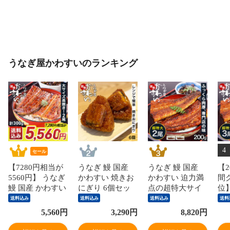
うなぎ屋かわすいのランキング
4
セール
【7280円相当が
うなぎ 鰻 国産
うなぎ 鰻 国産
【2
5560円】 うなぎ
かわすい 焼きお
かわすい 迫力満
間
鰻 国産 かわすい
にぎり 6個セッ
点の超特大サイ
位
2尾入り(合計
ト 送料無料 ウナ
ズ 200g×2尾 送料
国
送料込み
送料込み
送料込み
送料
300g) 大サイズ
ギ 蒲焼き 食品
無料 ウナギ 蒲焼
力
5,560
円
3,290
円
8,820
円
送料無料 ウナギ
ギフト 誕生日プ
き 食品 ギフト
20
蒲焼き 食品 ギフ
レゼント 母親 父
誕生日プレゼン
料