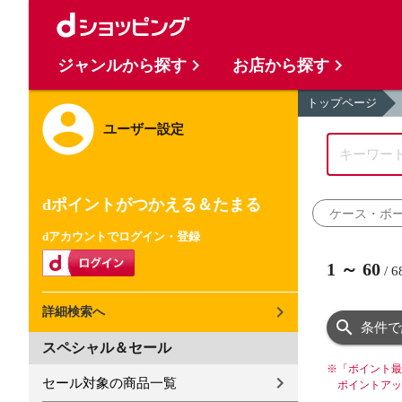
ジャンルから探す
お店から探す
トップページ
ユーザー設定
dポイントがつかえる＆たまる
ケース・ボ
dアカウントでログイン・登録
1
～
60
/
6
詳細検索へ
条件で
スペシャル＆セール
※
「ポイント最
セール対象の商品一覧
ポイントアッ