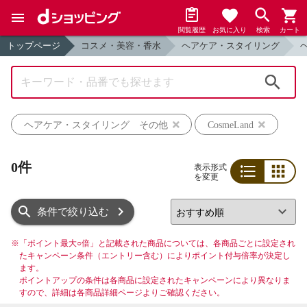
閲覧履歴
お気に入り
検索
カート
トップページ
コスメ・美容・香水
ヘアケア・スタイリング
検索
ヘアケア・スタイリング その他
CosmeLand
0件
表示形式
を変更
リスト
グリッド
条件で絞り込む
※
「ポイント最大○倍」と記載された商品については、各商品ごとに設定され
たキャンペーン条件（エントリー含む）によりポイント付与倍率が決定し
ます。
ポイントアップの条件は各商品に設定されたキャンペーンにより異なりま
すので、詳細は各商品詳細ページよりご確認ください。