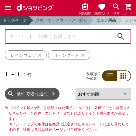
閲覧履歴
お気に入り
検索
カート
トップページ
スポーツ・アウトドア・釣り
ゴルフ用品
レデ
検索
レインウェア
リビングート
1
～
1
表示形式
/
1
件
を変更
リスト
グリッド
条件で絞り込む
※
「ポイント最大○倍」と記載された商品については、各商品ごとに設定され
たキャンペーン条件（エントリー含む）によりポイント付与倍率が決定し
ます。
ポイントアップの条件は各商品に設定されたキャンペーンにより異なりま
すので、詳細は各商品詳細ページよりご確認ください。