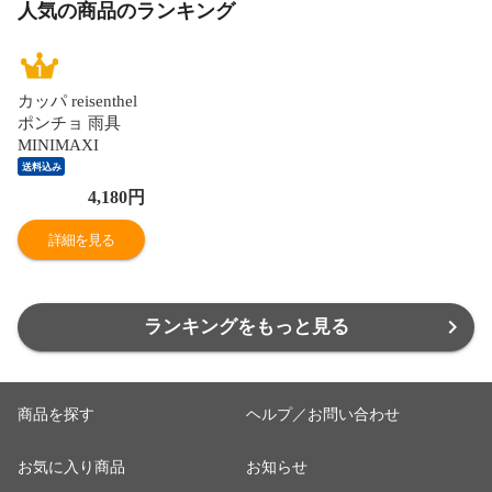
人気の商品のランキング
カッパ reisenthel
ポンチョ 雨具
MINIMAXI
PONCHO ゼブラ
送料込み
（ ライゼンター
4,180
円
ル 折り畳み 雨が
っぱ 雨合羽 レイ
詳細を見る
ンコート コンパ
クト レインウェ
ア かっぱ レイン
ポンチョ コート
ランキングをもっと見る
撥水加工 総柄 お
しゃれ ）
商品を探す
ヘルプ／お問い合わせ
お気に入り商品
お知らせ