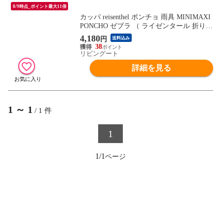
8/9時点_ポイント最大11倍
カッパ reisenthel ポンチョ 雨具 MINIMAXI
PONCHO ゼブラ （ ライゼンタール 折り畳
み 雨がっぱ 雨合羽 レインコート コンパク
4,180
円
送料込み
ト レインウェア かっぱ レインポンチョ コ
38
ート 撥水加工 総柄 おしゃれ ）
リビングート
詳細を見る
1
～
1
/
1
件
1
1/1