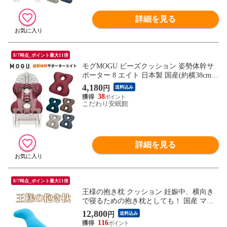
詳細を見る
8/7時点_ポイント最大11倍
モグMOGU ビーズクッション 姿勢体幹サ
ポーター 8 エイト 日本製 国産(約横38cm×
縦45cm×高さ12cm ワインレッド)【10I-EIG
4,180
円
送料込み
HT-WRE】
38
こだわり安眠館
詳細を見る
8/7時点_ポイント最大11倍
王様の抱き枕 クッション 妊娠中、横向き
で寝るための抱き枕としても！ 国産 マタ
ニティ ママの抱き枕 洗える プレゼントに
12,800
円
送料込み
も ギフトにも 抱きまくら 新生活 一人暮ら
116