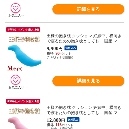
詳細を見る
8/7時点_ポイント最大11倍
王様の抱き枕 クッション 妊娠中、横向き
で寝るための抱き枕としても！ 国産 マタ
ニティ ママの抱き枕 洗える 手洗い リラッ
9,900
円
送料込み
クス 抱きまくら 新生活 一人暮らし 春抱き
90
枕 ギフト (Mサイズ/30×110×20cm ターコイ
こだわり安眠館
ズブルー)【MO-DAKI-TBL】
詳細を見る
8/7時点_ポイント最大11倍
王様の抱き枕 クッション 妊娠中、横向き
で寝るための抱き枕としても！ 国産 マタ
ニティ ママの抱き枕 洗える プレゼントに
12,800
円
送料込み
も ギフトにも 抱きまくら 新生活 一人暮ら
116
し 春日本製 枕 (Lサイズ/40×140×20cm ロー
こだわり安眠館