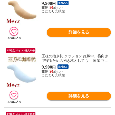
ニティ ママの抱き枕 洗える 手洗い リラッ
9,900
円
送料込み
クス 抱きまくら 新生活 一人暮らし 春抱き
90
枕 ギフト (Mサイズ/30×110×20cm ベージ
こだわり安眠館
ュ)【MO-DAKI-BE】
詳細を見る
8/7時点_ポイント最大11倍
王様の抱き枕 クッション 妊娠中、横向き
で寝るための抱き枕としても！ 国産 マタ
ニティ ママの抱き枕 洗える 手洗い リラッ
9,900
円
送料込み
クス 抱きまくら 新生活 一人暮らし 春抱き
90
枕 ギフト (Mサイズ/30×110×20cm ブルー)
こだわり安眠館
【MO-DAKI-BL】
詳細を見る
8/7時点_ポイント最大11倍