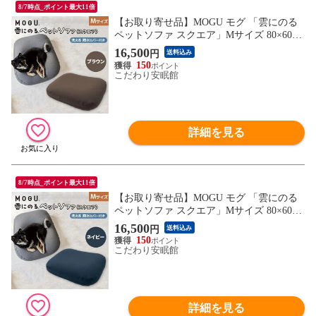
8/7時点_ポイント最大11倍
【お取り寄せ品】MOGU モグ 「雲にのる
ペットソファ スクエア」Mサイズ 80×60×2
0cm パウダービーズ クッション 本体 カバ
16,500
円
送料込み
ー付 正規品 防水 日本製 座布団 クッショ
150
ン ペット 犬 猫 ペットベッド 無地 やわら
こだわり安眠館
か もちもち 四角 癒し（ブラウン）【10I-P
ETSOFAMBR】
詳細を見る
8/7時点_ポイント最大11倍
【お取り寄せ品】MOGU モグ 「雲にのる
ペットソファ スクエア」Mサイズ 80×60×2
0cm パウダービーズ クッション 本体 カバ
16,500
円
送料込み
ー付 正規品 防水 日本製 座布団 クッショ
150
ン ペット 犬 猫 ペットベッド 無地 やわら
こだわり安眠館
か もちもち 四角 癒し（ネイビー）【10I-P
ETSOFAMNV】
詳細を見る