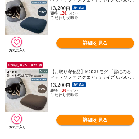
ペットソファ スクエア」Sサイズ 65×50×16
cm パウダービーズ クッション 本体 カバ
13,200
円
送料込み
ー付 正規品 防水 日本製 座布団 クッショ
120
ン ペット 犬 猫 ペットベッド 無地 やわら
こだわり安眠館
か もちもち 四角 癒し（ネイビー）【10I-P
ETSOFASNV】
詳細を見る
8/7時点_ポイント最大11倍
【お取り寄せ品】MOGU モグ 「雲にのる
ペットソファ スクエア」Sサイズ 65×50×16
cm パウダービーズ クッション 本体 カバ
13,200
円
送料込み
ー付 正規品 防水 日本製 座布団 クッショ
120
ン ペット 犬 猫 ペットベッド 無地 やわら
こだわり安眠館
か もちもち 四角 癒し （ブラウン）【10I-
PETSOFASBR】
詳細を見る