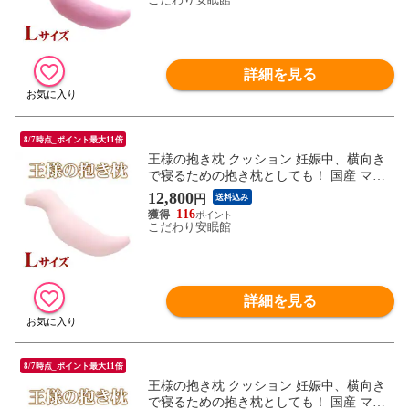
ズピンク)【MO-DAKIL-RPI】
詳細を見る
8/7時点_ポイント最大11倍
王様の抱き枕 クッション 妊娠中、横向き
で寝るための抱き枕としても！ 国産 マタ
ニティ ママの抱き枕 洗える プレゼントに
12,800
円
送料込み
も ギフトにも 抱きまくら 新生活 一人暮ら
116
し 春日本製 枕 (Lサイズ/40×140×20cm ピン
こだわり安眠館
ク)【MO-DAKIL-PI】
詳細を見る
8/7時点_ポイント最大11倍
王様の抱き枕 クッション 妊娠中、横向き
で寝るための抱き枕としても！ 国産 マタ