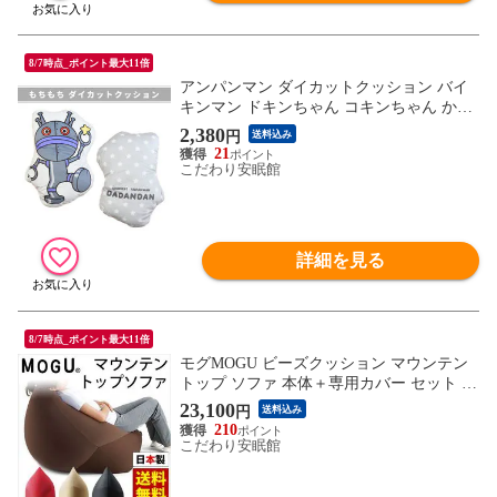
8/7時点_ポイント最大11倍
アンパンマン ダイカットクッション バイ
キンマン ドキンちゃん コキンちゃん かわ
いい キャラクター ギフト 出産祝い お誕生
2,380
円
送料込み
日 ぬいぐるみ (約40×30cm/ だだんだん)【I
21
HA-2220100DDGY】
こだわり安眠館
詳細を見る
8/7時点_ポイント最大11倍
モグMOGU ビーズクッション マウンテン
トップ ソファ 本体＋専用カバー セット 日
本製(80×80×90cm ベージュ)【10I-NMOUN
23,100
円
送料込み
TAIN-BE】
210
こだわり安眠館