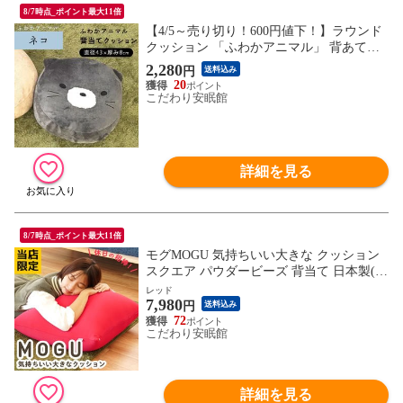
8/7時点_ポイント最大11倍
【4/5～売り切り！600円値下！】ラウンド
クッション 「ふわかアニマル」 背あてク
ッション フロアクッション 直径43×8cm フ
2,280
円
送料込み
ランネル クッション ふわふわ かわいい ぬ
20
いぐるみ （ネコ）【CA-ANIMALGY】
こだわり安眠館
詳細を見る
8/7時点_ポイント最大11倍
モグMOGU 気持ちいい大きな クッション
スクエア パウダービーズ 背当て 日本製(側
地サイズ：約60×60×20cm 実寸サイズ：約5
レッド
7,980
6×64×22cm レッド)【10I-SQUARE60-RE】
円
送料込み
72
こだわり安眠館
詳細を見る