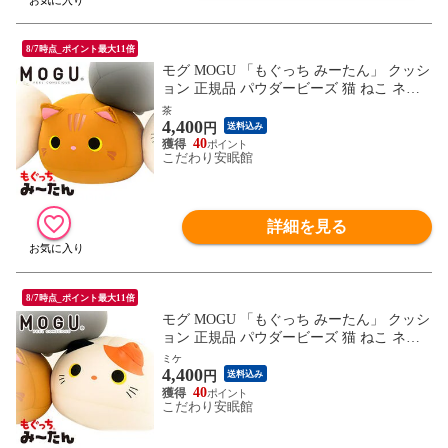
8/7時点_ポイント最大11倍
モグ MOGU 「もぐっち みーたん」 クッシ
ョン 正規品 パウダービーズ 猫 ねこ ネコ
(ヨコ29×タテ24×奥行35cm 茶)【10I-MI-TA
茶
4,400
N-CHA】
円
送料込み
40
こだわり安眠館
詳細を見る
8/7時点_ポイント最大11倍
モグ MOGU 「もぐっち みーたん」 クッシ
ョン 正規品 パウダービーズ 猫 ねこ ネコ
(ヨコ29×タテ24×奥行35cm ミケ)【10I-MI-T
ミケ
4,400
AN-MIKE】
円
送料込み
40
こだわり安眠館