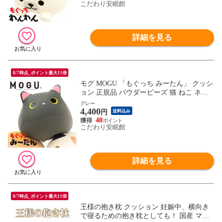
こだわり安眠館
詳細を見る
8/7時点_ポイント最大11倍
モグ MOGU 「もぐっち みーたん」 クッシ
ョン 正規品 パウダービーズ 猫 ねこ ネコ
(ヨコ29×タテ24×奥行35cm グレー)【10I-MI
グレー
4,400
-TAN-GY】
円
送料込み
40
こだわり安眠館
詳細を見る
8/7時点_ポイント最大11倍
王様の抱き枕 クッション 妊娠中、横向き
で寝るための抱き枕としても！ 国産 マタ