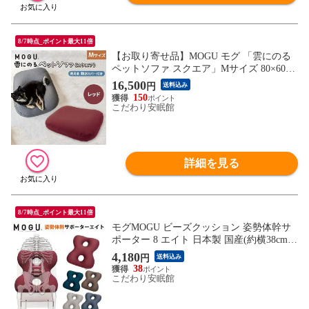
8/7時点_ポイント最大11倍
【お取り寄せ品】MOGU モグ 「雲にのる
ペットソファ スクエア」Mサイズ 80×60×2
0cm パウダービーズ クッション 本体 カバ
16,500
円
送料込み
ー付 正規品 防水 日本製 座布団 クッショ
150
ン ペット 犬 猫 ペットベッド 無地 やわら
こだわり安眠館
か もちもち 四角 癒し （レッド）【10I-PE
TSOFAMRE】
詳細を見る
8/7時点_ポイント最大11倍
モグMOGU ビーズクッション 姿勢体幹サ
ポーター 8 エイト 日本製 国産(約横38cm×
縦45cm×高さ12cm シルバーグレー)【10I-E
4,180
円
送料込み
IGHT-SGY】
38
こだわり安眠館