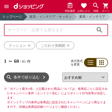
閲覧履歴
お気に入り
検索
カート
トップページ
家具・インテリア・キッチン
家具・インテリア
検索
クッション
こだわり安眠館
1
～
60
表示形式
/
81
件
を変更
リスト
グリッド
条件で絞り込む
※
「ポイント最大○倍」と記載された商品については、各商品ごとに設定され
たキャンペーン条件（エントリー含む）によりポイント付与倍率が決定し
ます。
ポイントアップの条件は各商品に設定されたキャンペーンにより異なりま
すので、詳細は各商品詳細ページよりご確認ください。