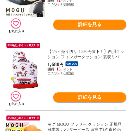
RE60-CH】
72
こだわり安眠館
詳細を見る
8/7時点_ポイント最大11倍
【4/5～売り切り！520円値下！】西川クッ
ション フィンガークッション 裏表リバー
シブル かわいい キャラクター 応援グッズ
1,680
円
送料込み
（スヌーピー）【CI-153860002】
15
こだわり安眠館
詳細を見る
8/7時点_ポイント最大11倍
モグ MOGU フラワー クッション 正規品
日本製 パウダービーズ 背当て(約直径45cm