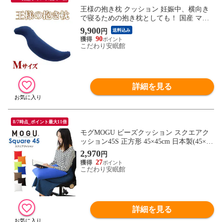
王様の抱き枕 クッション 妊娠中、横向き
で寝るための抱き枕としても！ 国産 マタ
ニティ ママの抱き枕 洗える 手洗い リラッ
9,900
円
送料込み
クス 抱きまくら 新生活 一人暮らし 春抱き
90
枕 ギフト (Mサイズ/30×110×20cm ネイビ
こだわり安眠館
ー)【MO-DAKI-NV】
詳細を見る
8/7時点_ポイント最大11倍
モグMOGU ビーズクッション スクエアク
ッション45S 正方形 45×45cm 日本製(45×45
cm レッド)【10I-BASIC45S-RE】
2,970
円
27
こだわり安眠館
詳細を見る