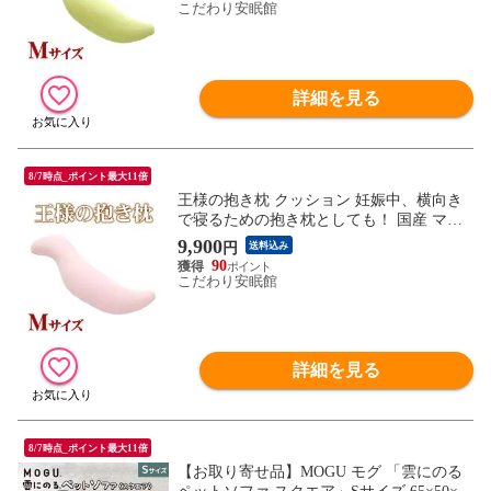
枕 ギフト (Mサイズ/30×110×20cm ライトグ
こだわり安眠館
リーン)【MO-DAKI-LGN】
詳細を見る
8/7時点_ポイント最大11倍
王様の抱き枕 クッション 妊娠中、横向き
で寝るための抱き枕としても！ 国産 マタ
ニティ ママの抱き枕 洗える 手洗い リラッ
9,900
円
送料込み
クス 抱きまくら 新生活 一人暮らし 春抱き
90
枕 ギフト (Mサイズ/30×110×20cm ピンク)
こだわり安眠館
【MO-DAKI-PI】
詳細を見る
8/7時点_ポイント最大11倍
【お取り寄せ品】MOGU モグ 「雲にのる