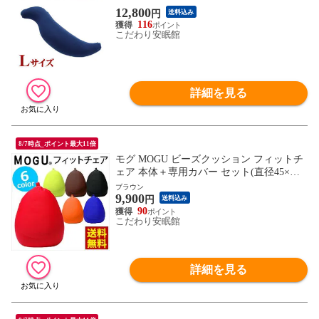
ニティ ママの抱き枕 洗える プレゼントに
12,800
円
送料込み
も ギフトにも 抱きまくら 新生活 一人暮ら
116
し 春日本製 枕 (Lサイズ/40×140×20cm ネイ
こだわり安眠館
ビー)【MO-DAKIL-NV】
詳細を見る
8/7時点_ポイント最大11倍
モグ MOGU ビーズクッション フィットチ
ェア 本体＋専用カバー セット(直径45×高
さ55cm ブラウン)【10I83249BR】
ブラウン
9,900
円
送料込み
90
こだわり安眠館
詳細を見る