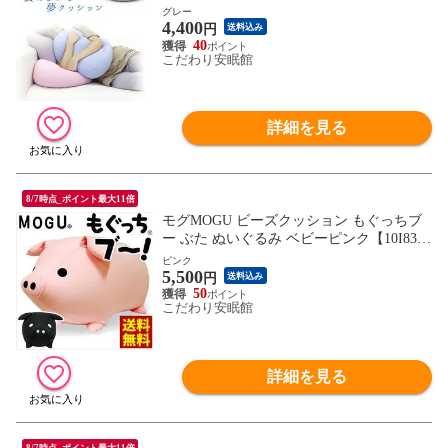
0×縦40×高15 cm ミストグレー)【10I-KUM
グレー
4,400
OSAWA-MGY】
円
送料込み
40
こだわり安眠館
詳細を見る
8/7時点_ポイント最大11倍
モグMOGU ビーズクッション もぐっちブ
ー ぶた ぬいぐるみ ベビーピンク【10I8337
1】
ピンク
5,500
円
送料込み
50
こだわり安眠館
詳細を見る
8/7時点_ポイント最大11倍