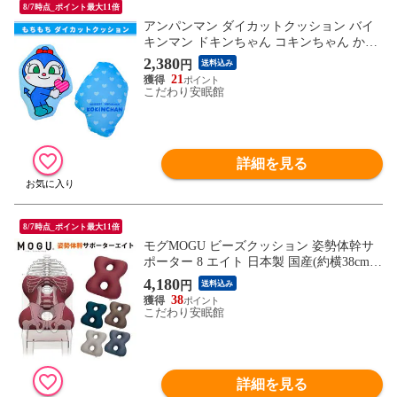
8/7時点_ポイント最大11倍
アンパンマン ダイカットクッション バイ
キンマン ドキンちゃん コキンちゃん かわ
いい キャラクター ギフト 出産祝い お誕生
2,380
円
送料込み
日 ぬいぐるみ (約32×23cm/ コキンちゃん)
21
【IHA-2220100KKBL】
こだわり安眠館
詳細を見る
8/7時点_ポイント最大11倍
モグMOGU ビーズクッション 姿勢体幹サ
ポーター 8 エイト 日本製 国産(約横38cm×
縦45cm×高さ12cm ネイビー)【10I-EIGHT-
4,180
円
送料込み
NV】
38
こだわり安眠館
詳細を見る