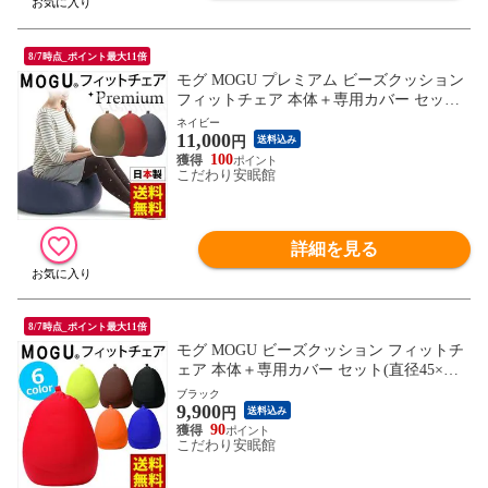
8/7時点_ポイント最大11倍
モグ MOGU プレミアム ビーズクッション
フィットチェア 本体＋専用カバー セット
日本製(約Φ45cm×高55cm ネイビー)【10I-P
ネイビー
11,000
REMIUMFC-NV】
円
送料込み
100
こだわり安眠館
詳細を見る
8/7時点_ポイント最大11倍
モグ MOGU ビーズクッション フィットチ
ェア 本体＋専用カバー セット(直径45×高
さ55cm ブラック)【10I83250BK】
ブラック
9,900
円
送料込み
90
こだわり安眠館