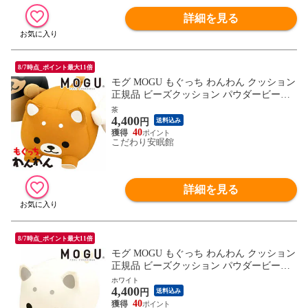
詳細を見る
8/7時点_ポイント最大11倍
モグ MOGU もぐっち わんわん クッション
正規品 ビーズクッション パウダービーズ
柴犬 いぬ ぬいぐるみ (横27X縦29X奥行40c
茶
4,400
m 茶)【10I-WANWAN-CHA】
円
送料込み
40
こだわり安眠館
詳細を見る
8/7時点_ポイント最大11倍
モグ MOGU もぐっち わんわん クッション
正規品 ビーズクッション パウダービーズ
柴犬 いぬ ぬいぐるみ (横27X縦29X奥行40c
ホワイト
4,400
m ホワイト)【10I-WANWAN-WH】
円
送料込み
40