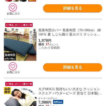
詳細を見る
8/7時点_ポイント最大11倍
長座布団カバー 長座布団（70×180cm） 綿
100％ 夏 しじら織り 藍カスリ クッション
カバー 【9Z-149-AIKASURI70】
1,970
円
17
こだわり安眠館
詳細を見る
8/7時点_ポイント最大11倍
モグMOGU 気持ちいい大きな クッション
スクエア パウダービーズ 背当て 日本製(側
地サイズ：約60×60×20cm 実寸サイズ：約5
チャコールグレー
7,980
6×64×22cm チャコールグレー)【10I-SQUA
円
送料込み