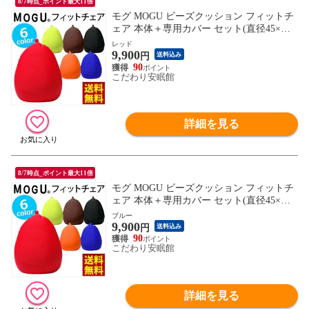
8/7時点_ポイント最大11倍
モグ MOGU ビーズクッション フィットチ
ェア 本体＋専用カバー セット(直径45×高
さ55cm レッド)【10I83245RE】
レッド
9,900
円
送料込み
90
こだわり安眠館
詳細を見る
8/7時点_ポイント最大11倍
モグ MOGU ビーズクッション フィットチ
ェア 本体＋専用カバー セット(直径45×高
さ55cm ロイヤルブルー)【10I83246RBL】
ブルー
9,900
円
送料込み
90
こだわり安眠館
詳細を見る