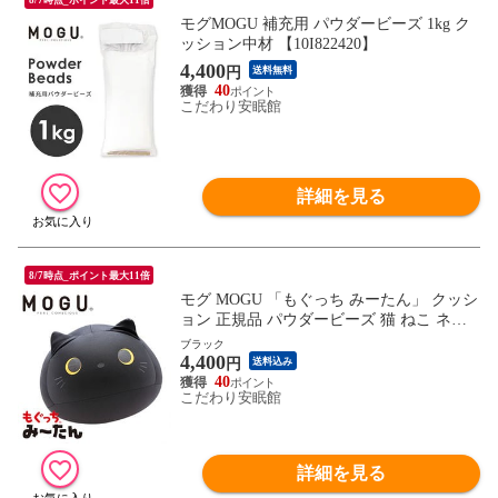
モグMOGU 補充用 パウダービーズ 1kg ク
ッション中材 【10I822420】
4,400
円
送料無料
40
こだわり安眠館
詳細を見る
8/7時点_ポイント最大11倍
モグ MOGU 「もぐっち みーたん」 クッシ
ョン 正規品 パウダービーズ 猫 ねこ ネコ
(ヨコ29×タテ24×奥行35cm ブラック)【10I-
ブラック
4,400
MI-TAN-BK】
円
送料込み
40
こだわり安眠館
詳細を見る