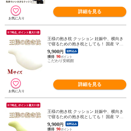
詳細を見る
8/7時点_ポイント最大11倍
王様の抱き枕 クッション 妊娠中、横向き
で寝るための抱き枕としても！ 国産 マタ
ニティ ママの抱き枕 洗える 手洗い リラッ
9,900
円
送料込み
クス 抱きまくら 新生活 一人暮らし 春抱き
90
枕 ギフト (Mサイズ/30×110×20cm アイボリ
こだわり安眠館
ー)【MO-DAKI-IV】
詳細を見る
8/7時点_ポイント最大11倍
王様の抱き枕 クッション 妊娠中、横向き
で寝るための抱き枕としても！ 国産 マタ
ニティ ママの抱き枕 洗える 手洗い リラッ
9,900
円
送料込み
クス 抱きまくら 新生活 一人暮らし 春抱き
90