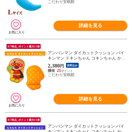
し 春日本製 枕 (Lサイズ/40×140×20cm ター
こだわり安眠館
コイズブルー)【MO-DAKIL-TBL】
詳細を見る
8/7時点_ポイント最大11倍
アンパンマン ダイカットクッション バイ
キンマン ドキンちゃん コキンちゃん かわ
いい キャラクター ギフト 出産祝い お誕生
2,380
円
送料込み
日 ぬいぐるみ (約35×25cm/ アンパンマン)
21
【IHA-2220100APOR】
こだわり安眠館
詳細を見る
8/7時点_ポイント最大11倍
アンパンマン ダイカットクッション バイ
キンマン ドキンちゃん コキンちゃん かわ