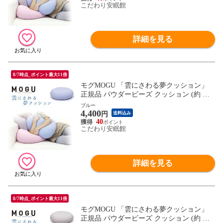
こだわり安眠館
詳細を見る
8/7時点_ポイント最大11倍
モグMOGU 「雲にさわる夢クッション」
正規品 パウダービーズ クッション (約 横4
0×縦40×高15 cm スカイブルー)【10I-KUM
ブルー
4,400
OSAWA-SBL】
円
送料込み
40
こだわり安眠館
詳細を見る
8/7時点_ポイント最大11倍
モグMOGU 「雲にさわる夢クッション」
正規品 パウダービーズ クッション (約 横4