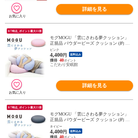
詳細を見る
8/7時点_ポイント最大11倍
モグMOGU 「雲にさわる夢クッション」
正規品 パウダービーズ クッション (約 横4
0×縦40×高15 cm クリアピンク)【10I-KUM
ピンク
4,400
OSAWA-CPK】
円
送料込み
40
こだわり安眠館
詳細を見る
8/7時点_ポイント最大11倍
モグMOGU 「雲にさわる夢クッション」
正規品 パウダービーズ クッション (約 横4
0×縦40×高15 cm ナイトネイビー)【10I-KU
ネイビー
4,400
MOSAWA-NNV】
円
送料込み
40