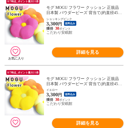
8/7時点_ポイント最大11倍
モグ MOGU フラワー クッション 正規品
日本製 パウダービーズ 背当て(約直径45cm
×高さ11cm ショッキングピンク)【10I83395
ショッキングピンク
3,300
SPK】
円
送料込み
30
こだわり安眠館
詳細を見る
8/7時点_ポイント最大11倍
モグ MOGU フラワー クッション 正規品
日本製 パウダービーズ 背当て(約直径45cm
×高さ11cm イエロー)【10I83396YE】
イエロー
3,300
円
送料込み
30
こだわり安眠館
詳細を見る