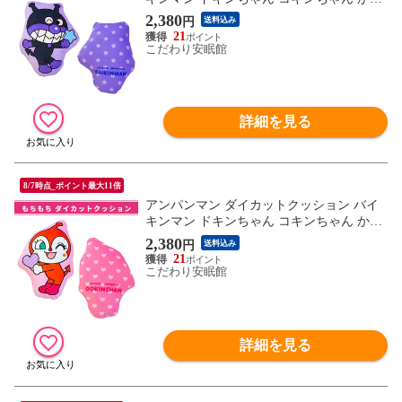
いい キャラクター ギフト 出産祝い お誕生
2,380
円
送料込み
日 ぬいぐるみ (約35×25cm/ バイキンマン)
21
【IHA-2220100BKPA】
こだわり安眠館
詳細を見る
8/7時点_ポイント最大11倍
アンパンマン ダイカットクッション バイ
キンマン ドキンちゃん コキンちゃん かわ
いい キャラクター ギフト 出産祝い お誕生
2,380
円
送料込み
日 ぬいぐるみ (約35×25cm/ ドキンちゃん)
21
【IHA-2220100DKPI】
こだわり安眠館
詳細を見る