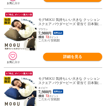
8/7時点_ポイント最大11倍
モグMOGU 気持ちいい大きな クッション
スクエア パウダービーズ 背当て 日本製(側
地サイズ：約60×60×20cm 実寸サイズ：約5
ブラウン
7,980
6×64×22cm ブラウン)【10I-SQUARE60-B
円
送料込み
R】
72
こだわり安眠館
詳細を見る
8/7時点_ポイント最大11倍
モグMOGU 気持ちいい大きな クッション
スクエア パウダービーズ 背当て 日本製(側
地サイズ：約60×60×20cm 実寸サイズ：約5
ネイビー
7,980
6×64×22cm ネイビー)【10I-SQUARE60-N
円
送料込み
V】
72
こだわり安眠館