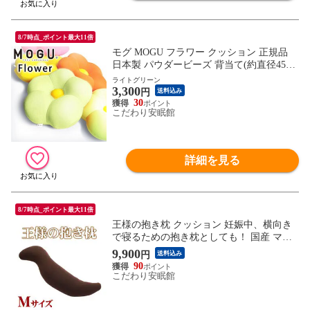
8/7時点_ポイント最大11倍
モグ MOGU フラワー クッション 正規品
日本製 パウダービーズ 背当て(約直径45cm
×高さ11cm ライトグリーン)【10I83397LG
ライトグリーン
3,300
N】
円
送料込み
30
こだわり安眠館
詳細を見る
8/7時点_ポイント最大11倍
王様の抱き枕 クッション 妊娠中、横向き
で寝るための抱き枕としても！ 国産 マタ
ニティ ママの抱き枕 洗える 手洗い リラッ
9,900
円
送料込み
クス 抱きまくら 新生活 一人暮らし 春抱き
90
枕 ギフト (Mサイズ/30×110×20cm ブラウ
こだわり安眠館
ン)【MO-DAKI-BR】