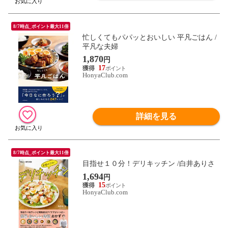
8/7時点_ポイント最大11倍
忙しくてもパパッとおいしい 平凡ごはん /
平凡な夫婦
1,870
円
17
HonyaClub.com
詳細を見る
8/7時点_ポイント最大11倍
目指せ１０分！デリキッチン /白井ありさ
1,694
円
15
HonyaClub.com