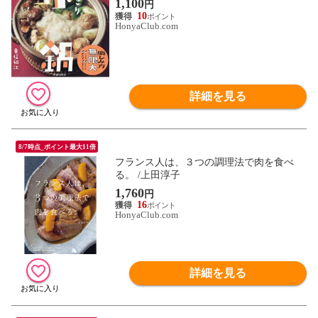
1,100
円
10
HonyaClub.com
詳細を見る
8/7時点_ポイント最大11倍
フランス人は、３つの調理法で肉を食べ
る。 /上田淳子
1,760
円
16
HonyaClub.com
詳細を見る