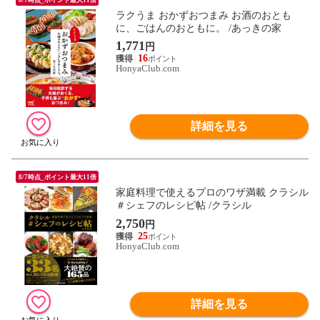
ラクうま おかずおつまみ お酒のおとも
に、ごはんのおともに。 /あっきの家
1,771
円
16
HonyaClub.com
詳細を見る
8/7時点_ポイント最大11倍
家庭料理で使えるプロのワザ満載 クラシル
＃シェフのレシピ帖 /クラシル
2,750
円
25
HonyaClub.com
詳細を見る