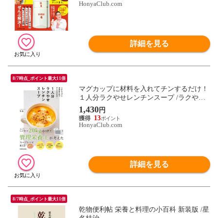
HonyaClub.com
詳細を見る
8/7時点_ポイント最大11倍
マグカップに材料を入れてチンするだけ！
１人分ラクやせレンチンスープ /ラクやせ
スープりの
1,430
円
13
HonyaClub.com
詳細を見る
8/7時点_ポイント最大11倍
乾物便利帖 栄養と料理の小百科 新装版 /星