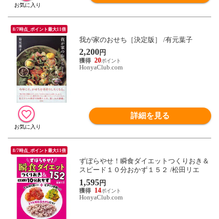
8/7時点_ポイント最大11倍
我が家のおせち［決定版］ /有元葉子
2,200
円
20
HonyaClub.com
詳細を見る
8/7時点_ポイント最大11倍
ずぼらやせ！瞬食ダイエットつくりおき＆
スピード１０分おかず１５２ /松田リエ
1,595
円
14
HonyaClub.com