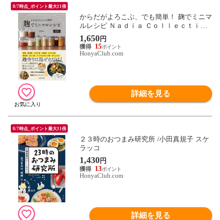
8/7時点_ポイント最大11倍
からだがよろこぶ、でも簡単！ 麹でミニマ
ルレシピ Ｎａｄｉａ Ｃｏｌｌｅｃｔｉｏ
ｎ /あやか
1,650
円
15
HonyaClub.com
詳細を見る
8/7時点_ポイント最大11倍
２３時のおつまみ研究所 /小田真規子 スケ
ラッコ
1,430
円
13
HonyaClub.com
詳細を見る