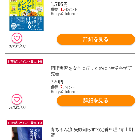
イフーズ
1,705
円
15
HonyaClub.com
詳細を見る
8/7時点_ポイント最大11倍
調理実習を安全に行うために /生活科学研
究会
770
円
7
HonyaClub.com
詳細を見る
8/7時点_ポイント最大11倍
青ちゃん流 失敗知らずの定番料理 /青山則
靖