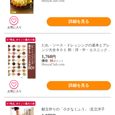
HonyaClub.com
詳細を見る
8/7時点_ポイント最大11倍
たれ・ソース・ドレッシングの基本とアレ
ンジ大全８０１ 和・洋・中・エスニックｅ
ｔｃ．定番の家庭料理からお店の味まで
1,760
円
16
HonyaClub.com
詳細を見る
8/7時点_ポイント最大11倍
献立作りの「小さなくふう」 /足立洋子