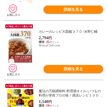
詳細を見る
8/7時点_ポイント最大11倍
カレーのレシピ大図鑑３７０ /水野仁輔
2,794
円
25
HonyaClub.com
詳細を見る
8/7時点_ポイント最大11倍
魔法の万能調味料 料理酒オイル いつもの
料理が突然プロの味！感涙レシピ１００ /
クック井上。
1,540
円
14