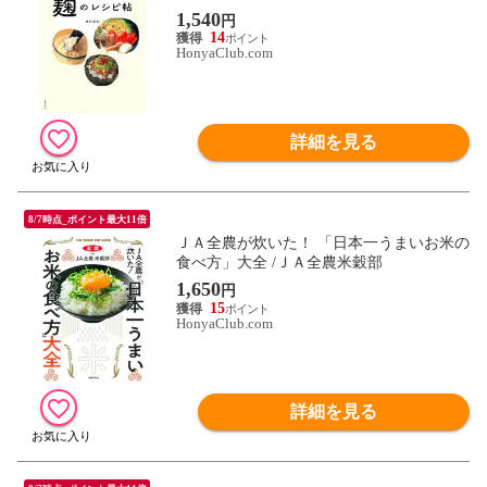
1,540
円
14
HonyaClub.com
詳細を見る
8/7時点_ポイント最大11倍
ＪＡ全農が炊いた！ 「日本一うまいお米の
食べ方」大全 /ＪＡ全農米穀部
1,650
円
15
HonyaClub.com
詳細を見る