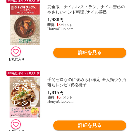
8/7時点_ポイント最大11倍
完全版「ナイルレストラン」ナイル善己の
やさしいインド料理 /ナイル善己
1,980
円
18
HonyaClub.com
詳細を見る
8/7時点_ポイント最大11倍
手間ゼロなのに褒められ確定 全人類ウケ沼
落ちレシピ /双松桃子
1,815
円
16
HonyaClub.com
詳細を見る