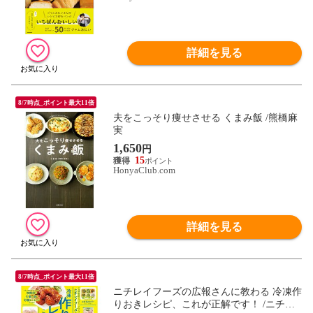
詳細を見る
8/7時点_ポイント最大11倍
夫をこっそり痩せさせる くまみ飯 /熊橋麻
実
1,650
円
15
HonyaClub.com
詳細を見る
8/7時点_ポイント最大11倍
ニチレイフーズの広報さんに教わる 冷凍作
りおきレシピ、これが正解です！ /ニチレ