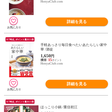
HonyaClub.com
詳細を見る
8/7時点_ポイント最大11倍
手軽あっさり毎日食べたいあたらしい家中
華 /酒徒
1,650
円
15
HonyaClub.com
詳細を見る
8/7時点_ポイント最大11倍
ほっこり小鍋 /重信初江