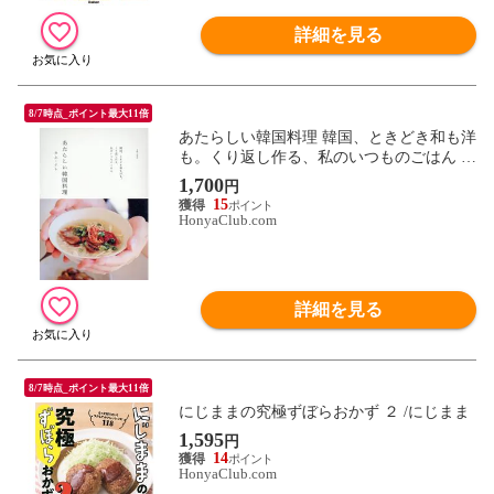
詳細を見る
8/7時点_ポイント最大11倍
あたらしい韓国料理 韓国、ときどき和も洋
も。くり返し作る、私のいつものごはん /
キム・ナレ
1,700
円
15
HonyaClub.com
詳細を見る
8/7時点_ポイント最大11倍
にじままの究極ずぼらおかず ２ /にじまま
1,595
円
14
HonyaClub.com