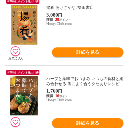
8/7時点_ポイント最大11倍
揚肴 あげさかな /柴田書店
3,080
円
28
HonyaClub.com
詳細を見る
8/7時点_ポイント最大11倍
ハーブと薬味でおつまみ いつもの食材と組
み合わせる 酒によく合うクセありレシピ /
若井めぐみ
1,760
円
16
HonyaClub.com
詳細を見る