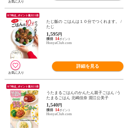
8/7時点_ポイント最大11倍
たじ飯の ごはんは１０分でつくれます。 /
たじ
1,595
円
14
HonyaClub.com
詳細を見る
8/7時点_ポイント最大11倍
うたまるごはんのかんたん親子ごはん /う
たまるごはん 北嶋佳奈 淵江公美子
1,540
円
14
HonyaClub.com