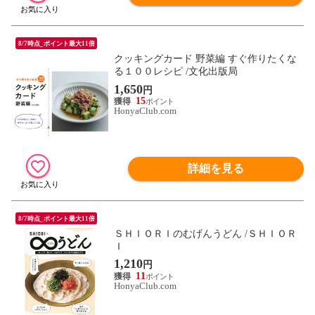
8/7時点_ポイント最大11倍
クッキングカード 野菜編 すぐ作りたくな
る１００レシピ /文化出版局
1,650
円
15
HonyaClub.com
詳細を見る
8/7時点_ポイント最大11倍
ＳＨＩＯＲＩのむげんうどん /ＳＨＩＯＲ
Ｉ
1,210
円
11
HonyaClub.com