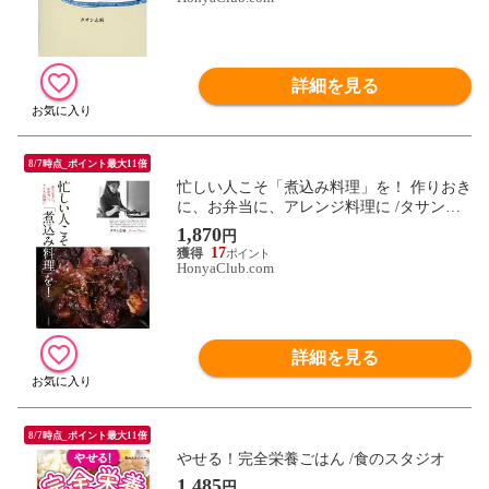
詳細を見る
8/7時点_ポイント最大11倍
忙しい人こそ「煮込み料理」を！ 作りおき
に、お弁当に、アレンジ料理に /タサン志
麻
1,870
円
17
HonyaClub.com
詳細を見る
8/7時点_ポイント最大11倍
やせる！完全栄養ごはん /食のスタジオ
1,485
円