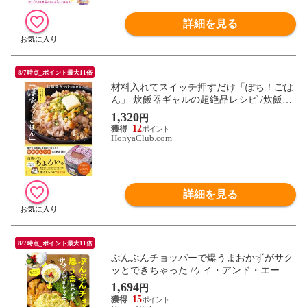
詳細を見る
8/7時点_ポイント最大11倍
材料入れてスイッチ押すだけ「ぽち！ごは
ん」 炊飯器ギャルの超絶品レシピ /炊飯器
ギャル
1,320
円
12
HonyaClub.com
詳細を見る
8/7時点_ポイント最大11倍
ぶんぶんチョッパーで爆うまおかずがサク
ッとできちゃった /ケイ・アンド・エー
1,694
円
15