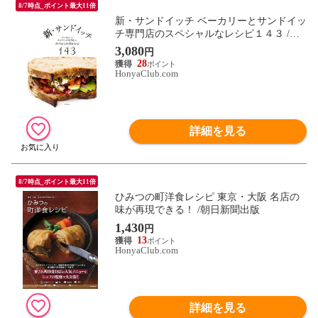
8/7時点_ポイント最大11倍
新・サンドイッチ ベーカリーとサンドイッ
チ専門店のスペシャルなレシピ１４３ /柴
田書店
3,080
円
28
HonyaClub.com
詳細を見る
8/7時点_ポイント最大11倍
ひみつの町洋食レシピ 東京・大阪 名店の
味が再現できる！ /朝日新聞出版
1,430
円
13
HonyaClub.com
詳細を見る