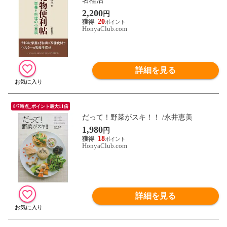
名桂治
2,200
円
20
HonyaClub.com
詳細を見る
8/7時点_ポイント最大11倍
だって！野菜がスキ！！ /永井恵美
1,980
円
18
HonyaClub.com
詳細を見る