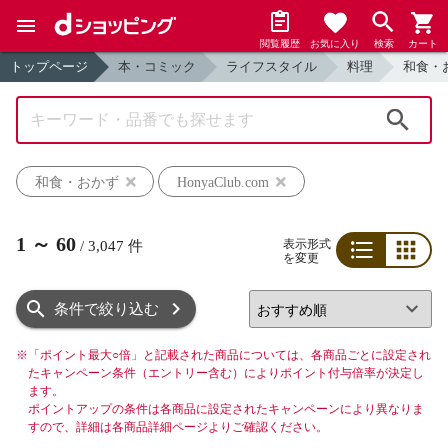
閲覧履歴
お気に入り
検索
カート
トップページ
本・コミック
ライフスタイル
料理
和食・
検索
和食・おかず
HonyaClub.com
1
～
60
表示形式
/
3,047
件
を変更
リスト
グリッド
条件で絞り込む
※
「ポイント最大○倍」と記載された商品については、各商品ごとに設定され
たキャンペーン条件（エントリー含む）によりポイント付与倍率が決定し
ます。
ポイントアップの条件は各商品に設定されたキャンペーンにより異なりま
すので、詳細は各商品詳細ページよりご確認ください。