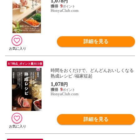
1,078
円
9
HonyaClub.com
詳細を見る
8/7時点_ポイント最大11倍
時間をおくだけで、どんどんおいしくなる
熟成レシピ /福家征起
1,078
円
9
HonyaClub.com
詳細を見る