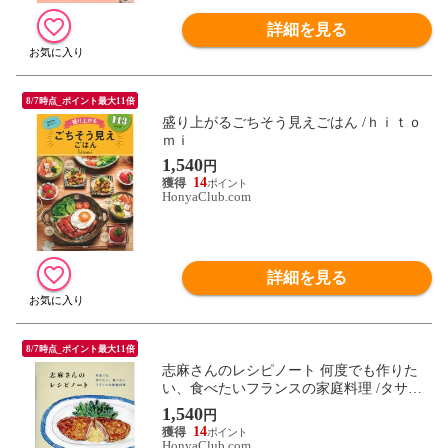
詳細を見る
8/7時点_ポイント最大11倍
盛り上がるごちそう見えごはん /ｈｉｔｏ
ｍｉ
1,540
円
14
HonyaClub.com
詳細を見る
8/7時点_ポイント最大11倍
志麻さんのレシピノート 何度でも作りた
い、食べたいフランスの家庭料理 /タサン
志麻
1,540
円
14
HonyaClub.com