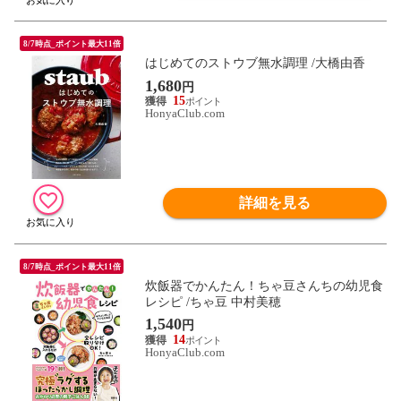
8/7時点_ポイント最大11倍
はじめてのストウブ無水調理 /大橋由香
1,680
円
15
HonyaClub.com
詳細を見る
8/7時点_ポイント最大11倍
炊飯器でかんたん！ちゃ豆さんちの幼児食
レシピ /ちゃ豆 中村美穂
1,540
円
14
HonyaClub.com