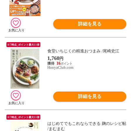
詳細を見る
8/7時点_ポイント最大11倍
食堂いちじくの精進おつまみ /尾崎史江
1,760
円
16
HonyaClub.com
詳細を見る
8/7時点_ポイント最大11倍
はじめてでもこれならできる 麹のレシピ帖
/まむまむ