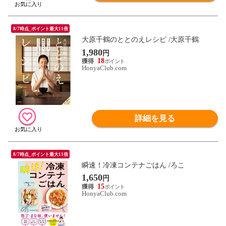
8/7時点_ポイント最大11倍
大原千鶴のととのえレシピ /大原千鶴
1,980
円
18
HonyaClub.com
詳細を見る
8/7時点_ポイント最大11倍
瞬速！冷凍コンテナごはん /ろこ
1,650
円
15
HonyaClub.com