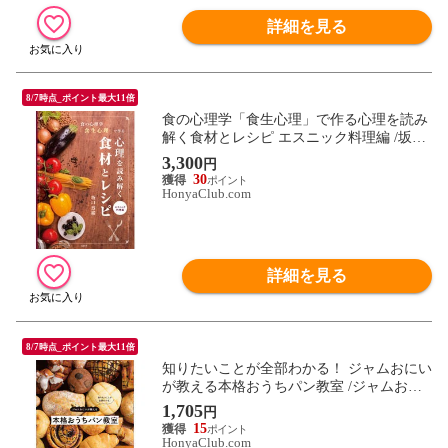
詳細を見る
8/7時点_ポイント最大11倍
食の心理学「食生心理」で作る心理を読み
解く食材とレシピ エスニック料理編 /坂口
烈緒
3,300
円
30
HonyaClub.com
詳細を見る
8/7時点_ポイント最大11倍
知りたいことが全部わかる！ ジャムおにい
が教える本格おうちパン教室 /ジャムおに
い
1,705
円
15
HonyaClub.com