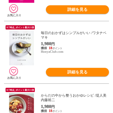
詳細を見る
8/7時点_ポイント最大11倍
毎日のおかずはシンプルがいい /ワタナベ
マキ
1,980
円
18
HonyaClub.com
詳細を見る
8/7時点_ポイント最大11倍
からだの中から整うおかゆレシピ /堤人美
内藤裕二
1,980
円
18