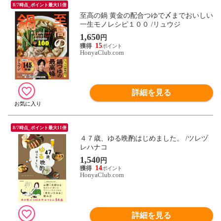
8/7時点_ポイント最大11倍
至高の鍋 黄金の配合つゆで〆までおいしい
一生モノレシピ１００ /リュウジ
1,650
円
15
HonyaClub.com
詳細を見る
8/7時点_ポイント最大11倍
４７歳、ゆる晩酌はじめました。 /ツレヅ
レハナコ
1,540
円
14
HonyaClub.com
詳細を見る