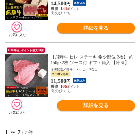
14,500
円
送料込み
134
肉のひぐち
詳細を見る
8/10時点_ポイント最大30倍
【飛騨牛 ヒレ ステーキ 希少部位 2枚】 約
150g×2枚 ソース付 ギフト箱入 【冷凍】 肉
ギフト 精肉 牛肉 精肉ギフト 敬老の日 内
冷凍配送／熨斗・メッセージなし
祝 御礼 お祝い hrp
クーポンあり
11,500
円
送料込み
106
肉のひぐち
詳細を見る
1
～
7
/
7
件