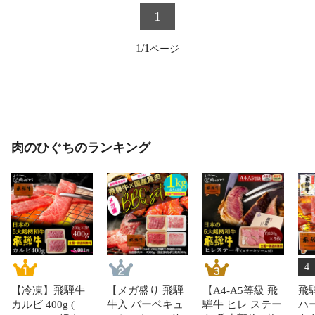
1
1/1
肉のひぐちのランキング
4
【冷凍】飛騨牛
【メガ盛り 飛騨
【A4-A5等級 飛
飛
カルビ 400g (
牛入 バーベキュ
騨牛 ヒレ ステー
ハ