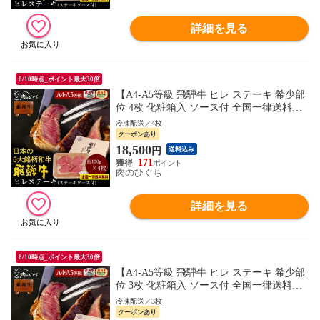
詳細を見る
8/10時点_ポイント最大30倍
【A4-A5等級 飛騨牛 ヒレ ステーキ 希少部
位 4枚 化粧箱入 ソース付 全国一律送料無
料】約130g×4枚 肉 ギフト 精肉 精肉ギフト
冷凍配送／4枚
内祝 御礼 銘柄和牛 黒毛和牛 ぽっきり
クーポンあり
18,500
円
送料込み
171
肉のひぐち
詳細を見る
8/10時点_ポイント最大30倍
【A4-A5等級 飛騨牛 ヒレ ステーキ 希少部
位 3枚 化粧箱入 ソース付 全国一律送料無
料】 約130g×3枚 肉 ギフト 精肉 精肉ギフ
冷凍配送／3枚
ト 内祝 御礼 銘柄和牛 黒毛和牛 ぽっきり
クーポンあり