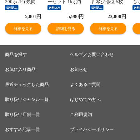
200gx2P ) 焼肉
ーセット 1kg 約
キ 希少部位 5枚
も
銘柄和牛 バーベ
4-5人前】【冷
化粧箱入 ソース
ー
送料込み
送料込み
送料込み
送料
キュー BBQ 少量
凍】飛騨牛＆国
付 全国一律送料
ト 
5,001
円
5,980
円
23,000
円
ソロキャンプ 送
産豚肉 焼き肉セ
無料】約130g×5
キ
料無料 hrp
ット 送料無料 バ
枚 肉 ギフト 精
肉 
詳細を見る
詳細を見る
詳細を見る
ーベキュー BBQ
肉 牛肉 精肉ギフ
牛
焼肉 焼き肉 和牛
ト 内祝 御礼 ぽ
5
国産 hrp
っきり
商品を探す
ヘルプ／お問い合わせ
お気に入り商品
お知らせ
最近チェックした商品
よくあるご質問
取り扱いジャンル一覧
はじめての方へ
取り扱い店舗一覧
ご利用規約
おすすめ記事一覧
プライバシーポリシー