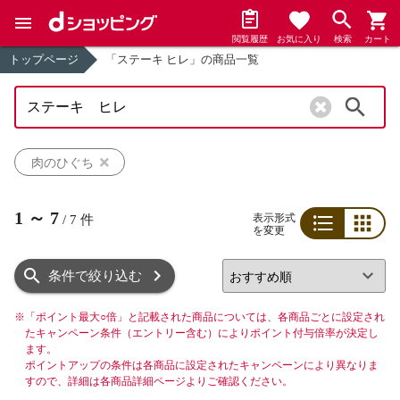
閲覧履歴
お気に入り
検索
カート
トップページ
「ステーキ ヒレ」の商品一覧
検索
肉のひぐち
1
～
7
表示形式
/
7
件
を変更
リスト
グリッド
条件で絞り込む
※
「ポイント最大○倍」と記載された商品については、各商品ごとに設定され
たキャンペーン条件（エントリー含む）によりポイント付与倍率が決定し
ます。
ポイントアップの条件は各商品に設定されたキャンペーンにより異なりま
すので、詳細は各商品詳細ページよりご確認ください。