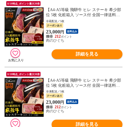
8/10時点_ポイント最大30倍
【A4-A5等級 飛騨牛 ヒレ ステーキ 希少部
位 5枚 化粧箱入 ソース付 全国一律送料無
料】約130g×5枚 肉 ギフト 精肉 牛肉 精肉
冷蔵配送／5枚
ギフト 内祝 御礼 ぽっきり
クーポンあり
23,000
円
送料込み
212
肉のひぐち
詳細を見る
8/10時点_ポイント最大30倍
【A4-A5等級 飛騨牛 ヒレ ステーキ 希少部
位 5枚 化粧箱入 ソース付 全国一律送料無
料】約130g×5枚 肉 ギフト 精肉 精肉ギフト
冷凍配送／5枚
内祝 御礼 銘柄和牛 黒毛和牛 ぽっきり hrp
クーポンあり
23,000
円
送料込み
212
肉のひぐち
詳細を見る