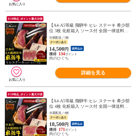
8/10時点_ポイント最大30倍
【A4-A5等級 飛騨牛 ヒレ ステーキ 希少部
位 3枚 化粧箱入 ソース付 全国一律送料無
料】約130g×3枚 肉 ギフト 精肉 精肉ギフト
冷蔵配送／3枚
内祝 御礼 銘柄和牛 黒毛和牛 ぽっきり
クーポンあり
14,500
円
送料込み
134
肉のひぐち
詳細を見る
8/10時点_ポイント最大30倍
【A4-A5等級 飛騨牛 ヒレ ステーキ 希少部
位 4枚 化粧箱入 ソース付 全国一律送料無
料】約130g×4枚 肉 ギフト 精肉 精肉ギフト
冷蔵配送／4枚
内祝 御礼 銘柄和牛 黒毛和牛 ぽっきり
クーポンあり
18,500
円
送料込み
171
肉のひぐち