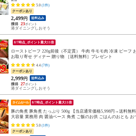
5.0
(1件)
クーポンあり
2,499
送料込み
円
23
港ダイニングしおそう
8/7時点_ポイント最大11倍
ローストビーフ 220g前後（不定貫） 牛肉 牛モモ肉 冷凍 ビーフ 
お取り寄せ ディナー 贈り物 ［送料無料］プレゼント
4.4
(7件)
クーポンあり
2,999
送料込み
円
27
港ダイニングしおそう
タイムセール
8/7時点_ポイント最大11倍
豚の角煮 豚角煮 たっぷり 500g 【当店通常価格5,998円→送料
大容量 業務用 肉 醤油ベース 角煮 ご飯のお供 ごはんのおとも 
寄せ 贈り物 食べ物 実用的
5.0
(1件)
クーポンあり