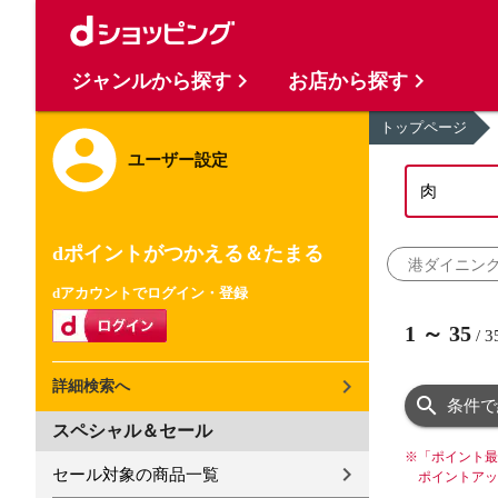
ジャンルから探す
お店から探す
トップページ
ユーザー設定
dポイントがつかえる＆たまる
港ダイニン
dアカウントでログイン・登録
1
～
35
/
3
詳細検索へ
条件で
スペシャル＆セール
※
「ポイント最
セール対象の商品一覧
ポイントアッ