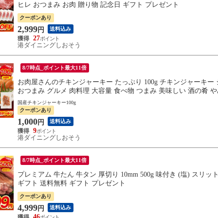
ヒレ おつまみ お肉 贈り物 記念日 ギフト プレゼント
クーポンあり
2,999
送料込み
円
27
港ダイニングしおそう
8/7時点_ポイント最大11倍
お肉屋さんのチキンジャーキー たっぷり 100g チキンジャーキー ジ
おつまみ グルメ 肉料理 大容量 食べ物 つまみ 美味しい 酒の肴 
国産チキンジャーキー100g
クーポンあり
1,000
送料込み
円
9
港ダイニングしおそう
8/7時点_ポイント最大11倍
プレミアム 牛たん 牛タン 厚切り 10mm 500g 味付き (塩) ス
ギフト 送料無料 ギフト プレゼント
クーポンあり
4,999
送料込み
円
46