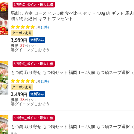
8/7時点_ポイント最大11倍
馬刺し 赤身 ロース ヒレ 3種 食べ比べ セット 400g 肉 ギフト 馬
贈り物 記念日 ギフト プレゼント
5.0
(1件)
クーポンあり
3,999
送料込み
円
37
港ダイニングしおそう
8/7時点_ポイント最大11倍
もつ鍋 取り寄せ もつ鍋セット 福岡 1～2人前 もつ鍋スープ選択（
5.0
(1件)
クーポンあり
2,499
送料込み
円
23
港ダイニングしおそう
8/7時点_ポイント最大11倍
もつ鍋 取り寄せ もつ鍋セット 福岡 1～2人前 もつ鍋スープ選択（
醤油