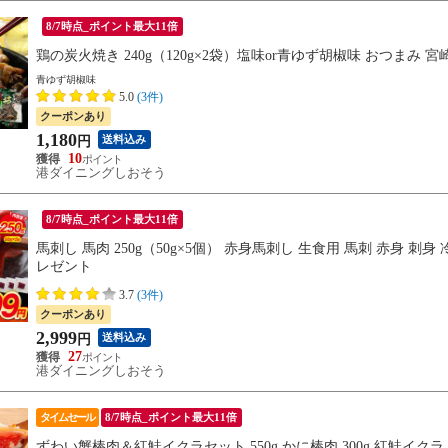
8/7時点_ポイント最大11倍
鶏の炭火焼き 240g（120g×2袋）塩味or青ゆず胡椒味 おつまみ 
青ゆず胡椒味
5.0
(3件)
クーポンあり
1,180
送料込み
円
10
港ダイニングしおそう
8/7時点_ポイント最大11倍
馬刺し 馬肉 250g（50g×5個） 赤身馬刺し 生食用 馬刺 赤身 刺
レゼント
3.7
(3件)
クーポンあり
2,999
送料込み
円
27
港ダイニングしおそう
タイムセール
8/7時点_ポイント最大11倍
ずわい蟹棒肉＆紅鮭イクラセット 550g かに棒肉 300g 紅鮭イクラ 