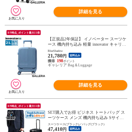
詳細を見る
8/9時点_ポイント最大11倍
【正規品2年保証】 イノベーター スーツケ
ース 機内持ち込み 軽量 innovator キャリー
ケース suitcase 小さめ Sサイズ フロントポ
BlueShadow
21,780
ケット ストッパー TSAロック 2泊 3泊 Extr
円
送料込み
eme Journey 21L Coin-Locker INV30
198
ギャレリア Bag＆Luggage
詳細を見る
8/9時点_ポイント最大11倍
SET購入でお得 ビジネス トートバッグ ス
ーツケース メンズ 機内持ち込み Sサイズ
ビジネスバッグ トート G1990 COMMUTE
スーツケース(ブラック)／バッグ(ブラック)
47,410
コミュート BUSINESS TOTE BAG JOURN
円
送料込み