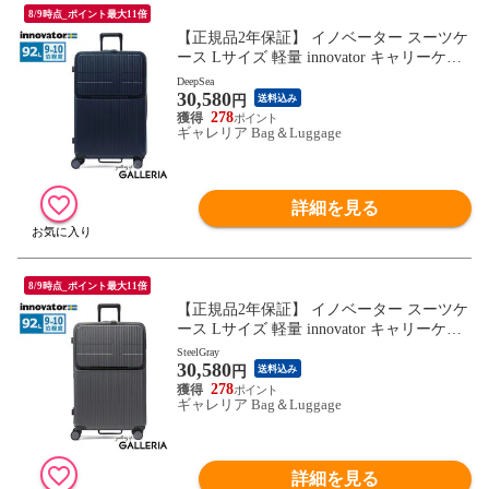
8/9時点_ポイント最大11倍
【正規品2年保証】 イノベーター スーツケ
ース Lサイズ 軽量 innovator キャリーケー
ス suitcase ストッパー フロントポケット キ
DeepSea
30,580
ャリーバッグ PC 静音 TSAロック 旅行 9泊
円
送料込み
10泊 Extreme Journey 92L Large INV90
278
ギャレリア Bag＆Luggage
詳細を見る
8/9時点_ポイント最大11倍
【正規品2年保証】 イノベーター スーツケ
ース Lサイズ 軽量 innovator キャリーケー
ス suitcase ストッパー フロントポケット キ
SteelGray
30,580
ャリーバッグ PC 静音 TSAロック 旅行 9泊
円
送料込み
10泊 Extreme Journey 92L Large INV90
278
ギャレリア Bag＆Luggage
詳細を見る