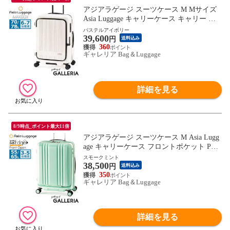
アジアラゲージ スーツケース M Mサイズ
Asia Luggage キャリーケース キャリー 大
きめ 軽量 軽い 海外 旅行 キャスター スト
パステルアイボリー
39,600
ッパー ストッパー付き 拡張 拡張機能付き
円
送料込み
静音 耐久性 TS MAXBOX MX-8011-24W
360
ギャレリア Bag＆Luggage
詳細を見る
8/9時点_ポイント最大11倍
アジアラゲージ スーツケース M Asia Lugg
age キャリーケース フロントポケット PC
軽量 55L 65L 3泊 4泊 5泊 拡張 ストッパー
スモークミント
38,500
静音 ポリカーボネート TS デカかるEdge F
円
送料込み
ront Open ALI-077-22FW
350
ギャレリア Bag＆Luggage
詳細を見る