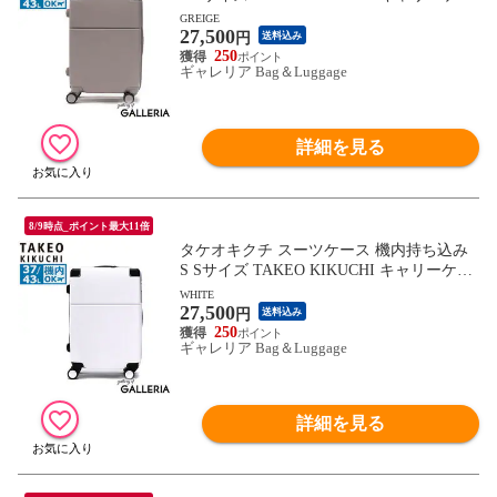
ス キャリーバッグ 軽量 拡張機能付き 拡張
GREIGE
27,500
ストッパー ストッパー付き TSA ハード 静
円
送料込み
音 キャスター ビジネス コンパクト SKYS
250
ギャレリア Bag＆Luggage
CAPE SSC001
詳細を見る
8/9時点_ポイント最大11倍
タケオキクチ スーツケース 機内持ち込み
S Sサイズ TAKEO KIKUCHI キャリーケー
ス キャリーバッグ 軽量 拡張機能付き 拡張
WHITE
27,500
ストッパー ストッパー付き TSA ハード 静
円
送料込み
音 キャスター ビジネス コンパクト SKYS
250
ギャレリア Bag＆Luggage
CAPE SSC001
詳細を見る