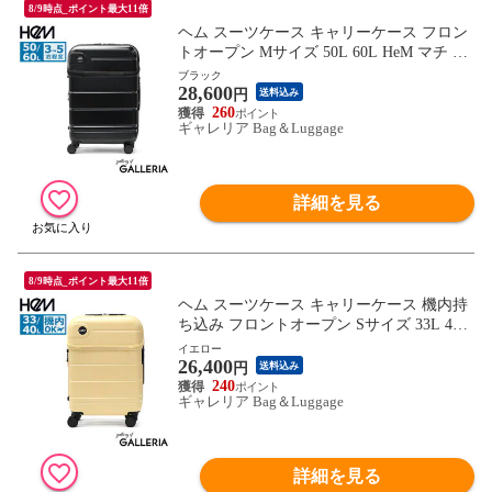
8/9時点_ポイント最大11倍
ヘム スーツケース キャリーケース フロン
トオープン Mサイズ 50L 60L HeM マチ 拡
張 3泊 4泊 5泊 TSロック トップオープン
ブラック
28,600
エキスパンダブル ストッパー 軽い レディ
円
送料込み
ース ユニセックス エリオス 39-51000
260
ギャレリア Bag＆Luggage
詳細を見る
8/9時点_ポイント最大11倍
ヘム スーツケース キャリーケース 機内持
ち込み フロントオープン Sサイズ 33L 40L
HeM マチ 拡張 1泊 2泊 TSロック トップオ
イエロー
26,400
ープン エキスパンダブル ストッパー 軽い
円
送料込み
レディース ユニセックス エリオス 39-5090
240
ギャレリア Bag＆Luggage
0
詳細を見る