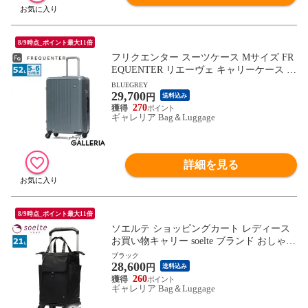
8/9時点_ポイント最大11倍
フリクエンター スーツケース Mサイズ FR
EQUENTER リエーヴェ キャリーケース 52
L 軽量 軽い 静音 メンズ レディース M TS
BLUEGREY
29,700
ロック 5泊 6泊 旅行 出張 消臭 抗菌 LIEVE
円
送料込み
4輪キャリー 57cm 1-252
270
ギャレリア Bag＆Luggage
詳細を見る
8/9時点_ポイント最大11倍
ソエルテ ショッピングカート レディース
お買い物キャリー soelte ブランド おしゃれ
トローリーバッグ キャリーカート 4輪 静
ブラック
28,600
音 キャスターストッパー 横押し 前押し キ
円
送料込み
ャリーバッグ B4 21L オートゥイユ 36002
260
ギャレリア Bag＆Luggage