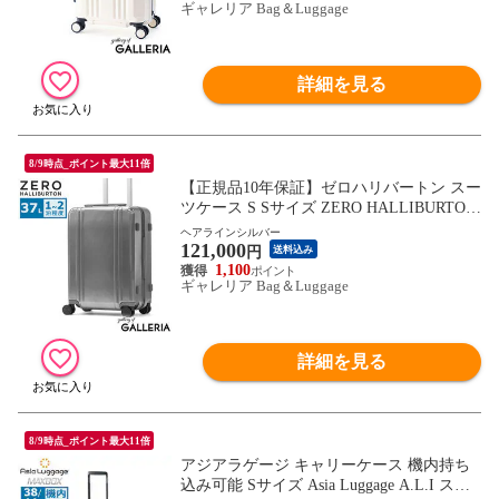
ギャレリア Bag＆Luggage
詳細を見る
8/9時点_ポイント最大11倍
【正規品10年保証】ゼロハリバートン スー
ツケース S Sサイズ ZERO HALLIBURTON
キャリーケース キャリー 軽量 軽い TSA T
ヘアラインシルバー
121,000
S 静音 静音キャスター 小型 小さめ コンパ
円
送料込み
クト 37L Classic Lightweight 4.0 81373
1,100
ギャレリア Bag＆Luggage
詳細を見る
8/9時点_ポイント最大11倍
アジアラゲージ キャリーケース 機内持ち
込み可能 Sサイズ Asia Luggage A.L.I スー