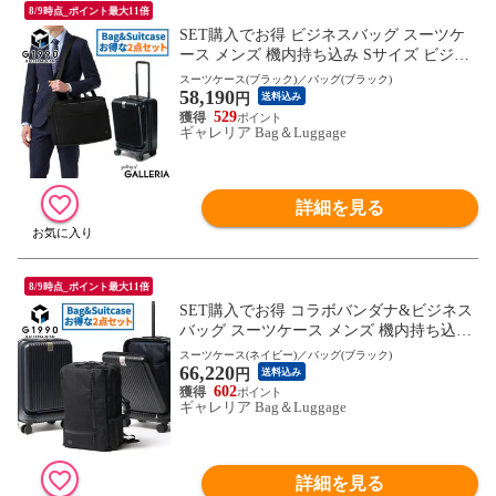
8/9時点_ポイント最大11倍
SET購入でお得 ビジネスバッグ スーツケ
ース メンズ 機内持ち込み Sサイズ ビジネ
ス G1990 COMMUTE コミュート 2WAY BR
スーツケース(ブラック)／バッグ(ブラック)
58,190
IEFCASE JOURNEY ジャーニー 32L ノー
円
送料込み
トPC ショルダー
529
ギャレリア Bag＆Luggage
詳細を見る
8/9時点_ポイント最大11倍
SET購入でお得 コラボバンダナ&ビジネス
バッグ スーツケース メンズ 機内持ち込み
Sサイズ ビジネス G1990 COMMUTE 3WAY
スーツケース(ネイビー)／バッグ(ブラック)
66,220
BRIEFCASE JOURNEY 32L ビジネスリュ
円
送料込み
ック ノートPC ショルダー 大容量 50代 40
602
ギャレリア Bag＆Luggage
代 ブランド
詳細を見る