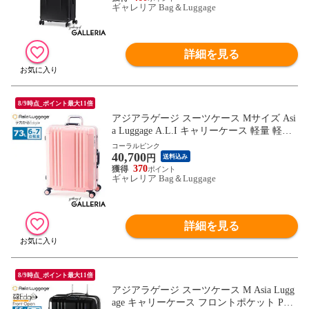
ギャレリア Bag＆Luggage
詳細を見る
8/9時点_ポイント最大11倍
アジアラゲージ スーツケース Mサイズ Asi
a Luggage A.L.I キャリーケース 軽量 軽い
ストッパー 静音 フレーム 73L 6泊 7泊 1週
コーラルピンク
40,700
間 6～7泊 長期旅行 TSロック メンズ レデ
円
送料込み
ィース デカかるEdge ALI-070R-24
370
ギャレリア Bag＆Luggage
詳細を見る
8/9時点_ポイント最大11倍
アジアラゲージ スーツケース M Asia Lugg
age キャリーケース フロントポケット PC