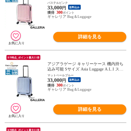
ツケース 38L 44L 1～3泊 静音 縦開き PC
パステルピンク
33,000
フロントオープン エキスパンダブル TSロ
円
送料込み
ック ストッパー MAXBOX MX-8011-18W
300
ギャレリア Bag＆Luggage
詳細を見る
8/9時点_ポイント最大11倍
アジアラゲージ キャリーケース 機内持ち
込み可能 Sサイズ Asia Luggage A.L.I スー
ツケース 38L 44L 1～3泊 静音 縦開き PC
マットペールブルー
33,000
フロントオープン エキスパンダブル TSロ
円
送料込み
ック ストッパー MAXBOX MX-8011-18W
300
ギャレリア Bag＆Luggage
詳細を見る
8/9時点_ポイント最大11倍