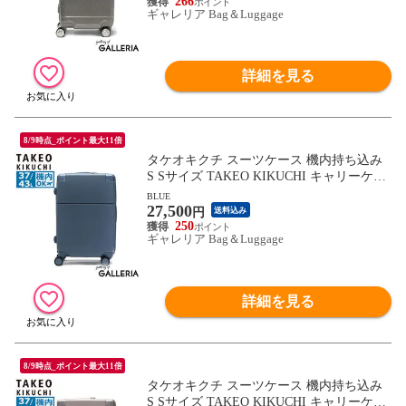
TSAロック 抗菌 旅行 出張 メンズ レディ
266
ギャレリア Bag＆Luggage
ース 05061
詳細を見る
8/9時点_ポイント最大11倍
タケオキクチ スーツケース 機内持ち込み
S Sサイズ TAKEO KIKUCHI キャリーケー
ス キャリーバッグ 軽量 拡張機能付き 拡張
BLUE
27,500
ストッパー ストッパー付き TSA ハード 静
円
送料込み
音 キャスター ビジネス コンパクト SKYS
250
ギャレリア Bag＆Luggage
CAPE SSC001
詳細を見る
8/9時点_ポイント最大11倍
タケオキクチ スーツケース 機内持ち込み
S Sサイズ TAKEO KIKUCHI キャリーケー