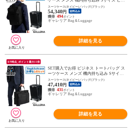
ケース メンズ 機内持ち込み Sサイズ ビジ
ネスリュック G1990 COMMUTE コミュー
スーツケース(ネイビー)／バッグ(ブラック)
54,340
ト BUSINESS BACKPACK JOURNEY ジャ
円
送料込み
ーニー 32L
494
ギャレリア Bag＆Luggage
詳細を見る
8/9時点_ポイント最大11倍
SET購入でお得 ビジネス トートバッグ ス
ーツケース メンズ 機内持ち込み Sサイズ
ビジネスバッグ トート G1990 COMMUTE
スーツケース(ネイビー)／バッグ(ブラック)
47,410
コミュート BUSINESS TOTE BAG JOURN
円
送料込み
EY ジャーニー 32L 40代 50代 ブランド
431
ギャレリア Bag＆Luggage
詳細を見る