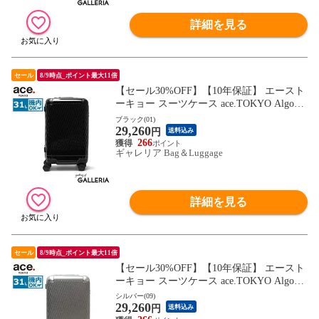
詳細を見る
セール
8/9時点_ポイント最大11倍
【セール30%OFF】【10年保証】 エースト
ーキョー スーツケース ace.TOKYO Algona
m2-Z アルゴナム2-Z キャリーケース ace エ
ブラック(01)
29,260
ース 31L 1～2泊 機内持ち込み Sサイズ 4輪
円
送料込み
TSAロック 抗菌 旅行 出張 メンズ レディ
266
ギャレリア Bag＆Luggage
ース 05061
詳細を見る
セール
8/9時点_ポイント最大11倍
【セール30%OFF】【10年保証】 エースト
ーキョー スーツケース ace.TOKYO Algona
m2-Z アルゴナム2-Z キャリーケース ace エ
シルバー(09)
29,260
ース 31L 1～2泊 機内持ち込み Sサイズ 4輪
円
送料込み