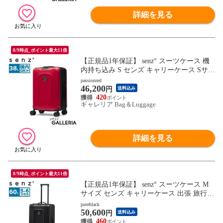
詳細を見る
8/9時点_ポイント最大11倍
【正規品1年保証】 senz° スーツケース 機
内持ち込み S センズ キャリーケース Sサイ
ズ コンパクト 出張 旅行 折りたたみ 38L 3
passionred
46,200
～4泊 耐水性 拡張 小型 TSA 静音 senz Fold
円
送料込み
away carry on trolley SZ-8801
420
ギャレリア Bag＆Luggage
詳細を見る
8/9時点_ポイント最大11倍
【正規品1年保証】 senz° スーツケース M
サイズ センズ キャリーケース 出張 旅行
折りたたみ 60L 5～6泊 耐水性 拡張 TSA 静
pureblack
50,600
音 ポリカーボネート おしゃれ TSAロック
円
送料込み
senz Foldaway check in SZ-8803
460