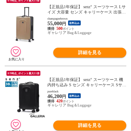
8/9時点_ポイント最大11倍
【正規品1年保証】 senz° スーツケース Lサ
イズ 大容量 センズ キャリーケース 出張
旅行 折りたたみ 95L 9～10泊 耐水性 拡張
champagnebrown
55,000
TSA 静音 ポリカーボネート おしゃれ senz
円
送料込み
Foldaway large check in SZ-8804
500
ギャレリア Bag＆Luggage
詳細を見る
8/9時点_ポイント最大11倍
【正規品1年保証】 senz° スーツケース 機
内持ち込み S センズ キャリーケース Sサイ
ズ コンパクト 出張 旅行 折りたたみ 38L 3
pureblack
46,200
～4泊 耐水性 拡張 小型 TSA 静音 senz Fold
円
送料込み
away carry on trolley SZ-8801
420
ギャレリア Bag＆Luggage
詳細を見る