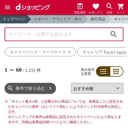
閲覧履歴
お気に入り
検索
カート
トップページ
スポーツ・アウトドア・釣り
旅行用品
キャリ
検索
キャリーバッグ・スーツケース
ギャレリア Bag＆Luggage
1
～
60
表示形式
/
1,235
件
を変更
リスト
グリッド
条件で絞り込む
※
「ポイント最大○倍」と記載された商品については、各商品ごとに設定され
たキャンペーン条件（エントリー含む）によりポイント付与倍率が決定し
ます。
ポイントアップの条件は各商品に設定されたキャンペーンにより異なりま
すので、詳細は各商品詳細ページよりご確認ください。