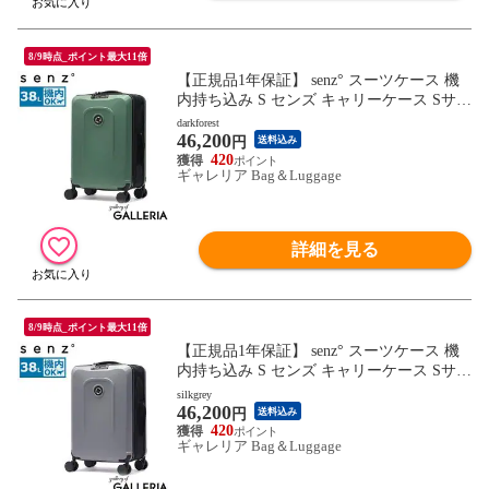
8/9時点_ポイント最大11倍
【正規品1年保証】 senz° スーツケース 機
内持ち込み S センズ キャリーケース Sサイ
ズ コンパクト 出張 旅行 折りたたみ 38L 3
darkforest
46,200
～4泊 耐水性 拡張 小型 TSA 静音 senz Fold
円
送料込み
away carry on trolley SZ-8801
420
ギャレリア Bag＆Luggage
詳細を見る
8/9時点_ポイント最大11倍
【正規品1年保証】 senz° スーツケース 機
内持ち込み S センズ キャリーケース Sサイ
ズ コンパクト 出張 旅行 折りたたみ 38L 3
silkgrey
46,200
～4泊 耐水性 拡張 小型 TSA 静音 senz Fold
円
送料込み
away carry on trolley SZ-8801
420
ギャレリア Bag＆Luggage