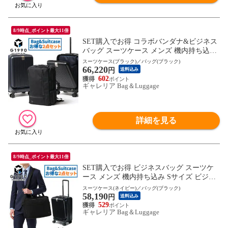
8/9時点_ポイント最大11倍
SET購入でお得 コラボバンダナ&ビジネス
バッグ スーツケース メンズ 機内持ち込み
Sサイズ ビジネス G1990 COMMUTE 3WAY
スーツケース(ブラック)／バッグ(ブラック)
66,220
BRIEFCASE JOURNEY 32L ビジネスリュ
円
送料込み
ック ノートPC ショルダー 大容量 50代 40
602
ギャレリア Bag＆Luggage
代 ブランド
詳細を見る
8/9時点_ポイント最大11倍
SET購入でお得 ビジネスバッグ スーツケ
ース メンズ 機内持ち込み Sサイズ ビジネ
ス G1990 COMMUTE コミュート 2WAY BR
スーツケース(ネイビー)／バッグ(ブラック)
58,190
IEFCASE JOURNEY ジャーニー 32L ノー
円
送料込み
トPC ショルダー
529
ギャレリア Bag＆Luggage