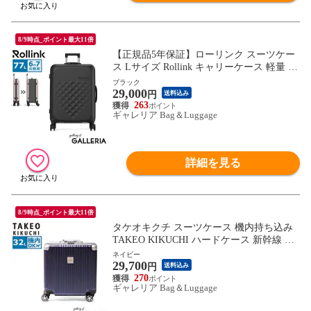
8/9時点_ポイント最大11倍
【正規品5年保証】ローリンク スーツケー
ス Lサイズ Rollink キャリーケース 軽量 軽
い オシャレ かわいい 大容量 大型 TSAロ
ブラック
29,000
ック 女性 メンズ レディース 折りたたみス
円
送料込み
ーツケース 6～7泊 77L 出張 旅行 Flex 360
263
ギャレリア Bag＆Luggage
Spinner
詳細を見る
8/9時点_ポイント最大11倍
タケオキクチ スーツケース 機内持ち込み
TAKEO KIKUCHI ハードケース 新幹線 軽
量 Sサイズ S キャリーケース 小さい おし
ネイビー
29,700
ゃれ アルミ 32L 1泊 2泊 ビジネス 出張 旅
円
送料込み
行 アルミフレーム TSA DARJEELING ビジ
270
ギャレリア Bag＆Luggage
ネスSサイズ DAJ001