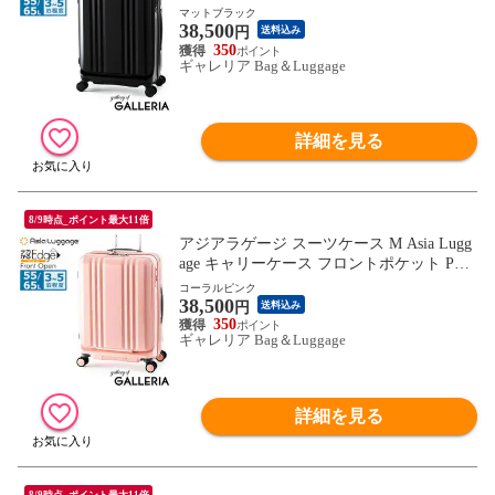
軽量 55L 65L 3泊 4泊 5泊 拡張 ストッパー
マットブラック
38,500
静音 ポリカーボネート TS デカかるEdge F
円
送料込み
ront Open ALI-077-22FW
350
ギャレリア Bag＆Luggage
詳細を見る
8/9時点_ポイント最大11倍
アジアラゲージ スーツケース M Asia Lugg
age キャリーケース フロントポケット PC
軽量 55L 65L 3泊 4泊 5泊 拡張 ストッパー
コーラルピンク
38,500
静音 ポリカーボネート TS デカかるEdge F
円
送料込み
ront Open ALI-077-22FW
350
ギャレリア Bag＆Luggage
詳細を見る
8/9時点_ポイント最大11倍