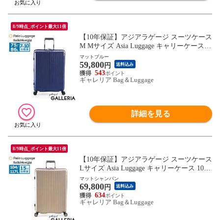
8/9時点_ポイント最大11倍
【10年保証】アジアラゲージ スーツケース
M Mサイズ Asia Luggage キャリーケース
軽量 軽い 拡張 拡張機能 かわいい TSA TS
マットブルー
59,800
Aロック 静音 極静音 キャスター ストッパ
円
送料込み
ー おしゃれ Solid Knight ALI-075-24W
543
ギャレリア Bag＆Luggage
詳細を見る
8/9時点_ポイント最大11倍
【10年保証】アジアラゲージ スーツケース
Lサイズ Asia Luggage キャリーケース 104L
117L 15泊 長期 滞在 拡張 静音キャスター
マットシャンパン
69,800
軽い TSロック ストッパー ポリカーボネー
円
送料込み
ト Solid Knight ALI-075-28W
634
ギャレリア Bag＆Luggage