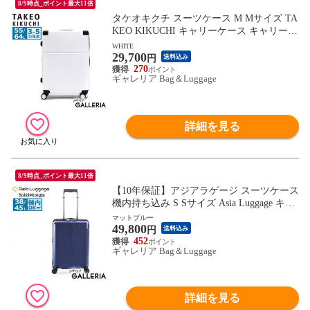
8/9時点_ポイント最大11倍
タケオキクチ スーツケース M Mサイズ TA
KEO KIKUCHI キャリーケース キャリーバ
ッグ 軽量 軽い 拡張機能付き 拡張 ストッ
WHITE
29,700
パー ストッパー付き TSA TSAロック ハー
円
送料込み
ド 静音キャスター 静音 キャスター ビジネ
270
ギャレリア Bag＆Luggage
ス SKYSCAPE SSC002
詳細を見る
8/9時点_ポイント最大11倍
【10年保証】アジアラゲージ スーツケース
機内持ち込み S Sサイズ Asia Luggage キャ
リーケース 軽量 拡張 拡張機能 かわいい T
マットブルー
49,800
SA TSAロック 静音 極静音 キャスター ス
円
送料込み
トッパー Solid Knight ALI-075-18W
452
ギャレリア Bag＆Luggage
詳細を見る