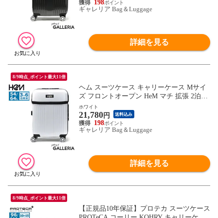
198
ギャレリア Bag＆Luggage
詳細を見る
8/9時点_ポイント最大11倍
ヘム スーツケース キャリーケース Mサイ
ズ フロントオープン HeM マチ 拡張 2泊3
日 3泊4日 可愛い おしゃれ 修学旅行 M 軽
ホワイト
21,780
量 リム 54L 64L 39-50700
円
送料込み
198
ギャレリア Bag＆Luggage
詳細を見る
8/9時点_ポイント最大11倍
【正規品10年保証】プロテカ スーツケース
PROTeCA コーリー KOHRY キャリーケー