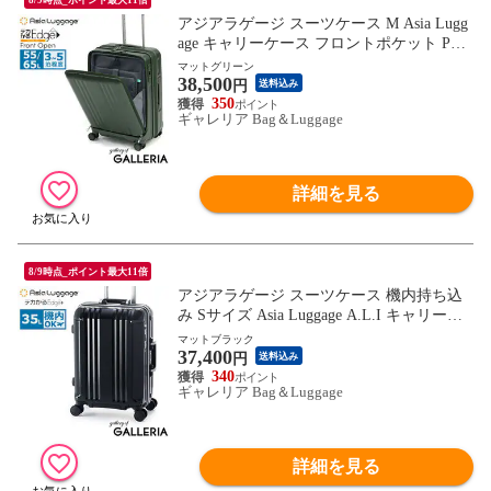
アジアラゲージ スーツケース M Asia Lugg
age キャリーケース フロントポケット PC
軽量 55L 65L 3泊 4泊 5泊 拡張 ストッパー
マットグリーン
38,500
静音 ポリカーボネート TS デカかるEdge F
円
送料込み
ront Open ALI-077-22FW
350
ギャレリア Bag＆Luggage
詳細を見る
8/9時点_ポイント最大11倍
アジアラゲージ スーツケース 機内持ち込
み Sサイズ Asia Luggage A.L.I キャリーケ
ース 軽量 軽い ストッパー 静音 フレーム 3
マットブラック
37,400
5L 1泊 2泊 1～2泊 TSロック メンズ レディ
円
送料込み
ース デカかるEdge ALI-070R-18
340
ギャレリア Bag＆Luggage
詳細を見る