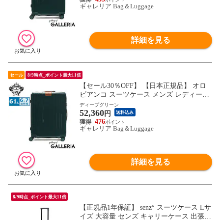
ギャレリア Bag＆Luggage
ラーレ 92842
詳細を見る
セール
8/9時点_ポイント最大11倍
【セール30％OFF】 【日本正規品】 オロ
ビアンコ スーツケース メンズ レディース
キャリーケース 大容量 Orobianco ブランド
ディープグリーン
52,360
大人 ストッパー付き 61L ポリカーボネー
円
送料込み
ト 旅行 6泊 7泊 シンティラーレ 92843
476
ギャレリア Bag＆Luggage
詳細を見る
8/9時点_ポイント最大11倍
【正規品1年保証】 senz° スーツケース Lサ
イズ 大容量 センズ キャリーケース 出張