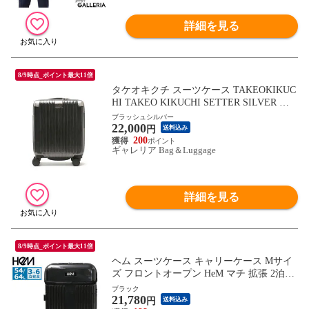
詳細を見る
8/9時点_ポイント最大11倍
タケオキクチ スーツケース TAKEOKIKUC
HI TAKEO KIKUCHI SETTER SILVER セ
ッターシルバー SSサイズ 機内持ち込み キ
ブラッシュシルバー
22,000
ャリーケース 静音 ビジネス 出張 旅行 フ
円
送料込み
ァスナー TSA 22L 1泊 ブランド SET001
200
ギャレリア Bag＆Luggage
詳細を見る
8/9時点_ポイント最大11倍
ヘム スーツケース キャリーケース Mサイ
ズ フロントオープン HeM マチ 拡張 2泊3
日 3泊4日 可愛い おしゃれ 修学旅行 M 軽
ブラック
21,780
量 リム 54L 64L 39-50700
円
送料込み