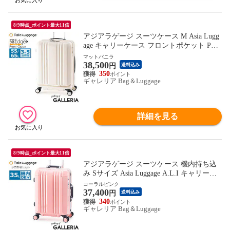
8/9時点_ポイント最大11倍
アジアラゲージ スーツケース M Asia Lugg
age キャリーケース フロントポケット PC
軽量 55L 65L 3泊 4泊 5泊 拡張 ストッパー
マットバニラ
38,500
静音 ポリカーボネート TS デカかるEdge F
円
送料込み
ront Open ALI-077-22FW
350
ギャレリア Bag＆Luggage
詳細を見る
8/9時点_ポイント最大11倍
アジアラゲージ スーツケース 機内持ち込
み Sサイズ Asia Luggage A.L.I キャリーケ
ース 軽量 軽い ストッパー 静音 フレーム 3
コーラルピンク
37,400
5L 1泊 2泊 1～2泊 TSロック メンズ レディ
円
送料込み
ース デカかるEdge ALI-070R-18
340
ギャレリア Bag＆Luggage