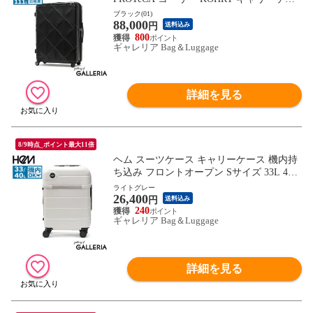
ス 96L～111L ファスナー 10泊～15泊 長期
ブラック(01)
88,000
滞在 大容量 LLサイズ 旅行 出張 抗菌 TSロ
円
送料込み
ック 静音 日本製 02275
800
ギャレリア Bag＆Luggage
詳細を見る
8/9時点_ポイント最大11倍
ヘム スーツケース キャリーケース 機内持
ち込み フロントオープン Sサイズ 33L 40L
HeM マチ 拡張 1泊 2泊 TSロック トップオ
ライトグレー
26,400
ープン エキスパンダブル ストッパー 軽い
円
送料込み
レディース ユニセックス エリオス 39-5090
240
ギャレリア Bag＆Luggage
0
詳細を見る