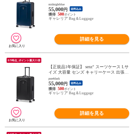
旅行 折りたたみ 95L 9～10泊 耐水性 拡張
midnightblue
55,000
TSA 静音 ポリカーボネート おしゃれ senz
円
送料込み
Foldaway large check in SZ-8804
500
ギャレリア Bag＆Luggage
詳細を見る
8/9時点_ポイント最大11倍
【正規品1年保証】 senz° スーツケース Lサ
イズ 大容量 センズ キャリーケース 出張
旅行 折りたたみ 95L 9～10泊 耐水性 拡張
pureblack
55,000
TSA 静音 ポリカーボネート おしゃれ senz
円
送料込み
Foldaway large check in SZ-8804
500
ギャレリア Bag＆Luggage
詳細を見る