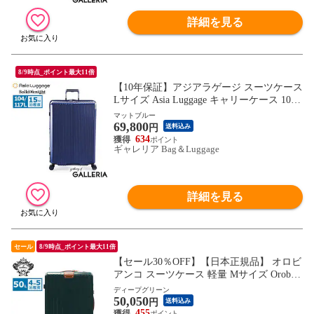
詳細を見る
8/9時点_ポイント最大11倍
【10年保証】アジアラゲージ スーツケース
Lサイズ Asia Luggage キャリーケース 104L
117L 15泊 長期 滞在 拡張 静音キャスター
マットブルー
69,800
軽い TSロック ストッパー ポリカーボネー
円
送料込み
ト Solid Knight ALI-075-28W
634
ギャレリア Bag＆Luggage
詳細を見る
セール
8/9時点_ポイント最大11倍
【セール30％OFF】【日本正規品】 オロビ
アンコ スーツケース 軽量 Mサイズ Orobian
co キャリーケース ストッパー ストッパー
ディープグリーン
50,050
付き TSロック ビジネス 出張 旅行 革 丈夫
円
送料込み
ファスナー おしゃれ 50L 4泊 5泊 シンティ
455