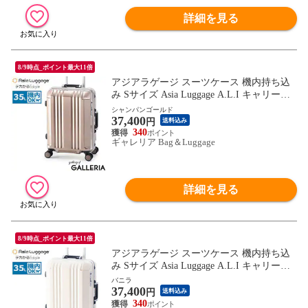
詳細を見る
8/9時点_ポイント最大11倍
アジアラゲージ スーツケース 機内持ち込
み Sサイズ Asia Luggage A.L.I キャリーケ
ース 軽量 軽い ストッパー 静音 フレーム 3
シャンパンゴールド
37,400
5L 1泊 2泊 1～2泊 TSロック メンズ レディ
円
送料込み
ース デカかるEdge ALI-070R-18
340
ギャレリア Bag＆Luggage
詳細を見る
8/9時点_ポイント最大11倍
アジアラゲージ スーツケース 機内持ち込
み Sサイズ Asia Luggage A.L.I キャリーケ
ース 軽量 軽い ストッパー 静音 フレーム 3
バニラ
37,400
5L 1泊 2泊 1～2泊 TSロック メンズ レディ
円
送料込み
ース デカかるEdge ALI-070R-18
340