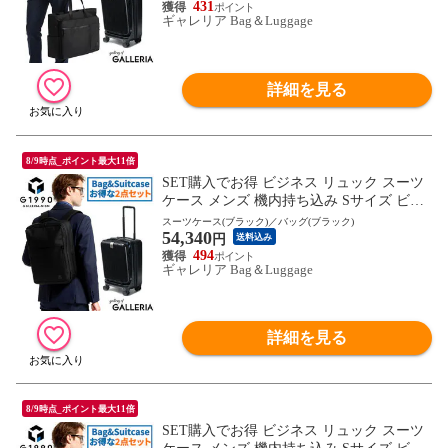
EY ジャーニー 32L 40代 50代 ブランド
431
ギャレリア Bag＆Luggage
詳細を見る
8/9時点_ポイント最大11倍
SET購入でお得 ビジネス リュック スーツ
ケース メンズ 機内持ち込み Sサイズ ビジ
ネスリュック G1990 COMMUTE コミュー
スーツケース(ブラック)／バッグ(ブラック)
54,340
ト BUSINESS BACKPACK JOURNEY ジャ
円
送料込み
ーニー 32L
494
ギャレリア Bag＆Luggage
詳細を見る
8/9時点_ポイント最大11倍
SET購入でお得 ビジネス リュック スーツ