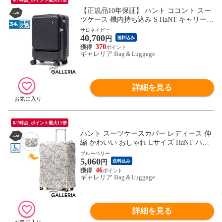
【正規品10年保証】 ハント ココント スー
ツケース 機内持ち込み S HaNT キャリーケ
ース フロントオープン かわいい 軽量 Sサ
サロネイビー
40,700
イズ ストッパー 小型 旅行 ミニバッグ付き
円
送料込み
女性 おしゃれ PC 34L TSロック 05513
370
ギャレリア Bag＆Luggage
詳細を見る
8/7時点_ポイント最大11倍
ハント スーツケースカバー レディース 伸
縮 かわいい おしゃれ Lサイズ HaNT パッ
カブル 折りたたみ コンパクト キャリーケ
ブルーベリー
5,060
ースカバー 旅行 トラベル 伸縮素材 82L～1
円
送料込み
35L SUITCASE COVER Lサイズ 17803 wsb
46
ギャレリア Bag＆Luggage
詳細を見る