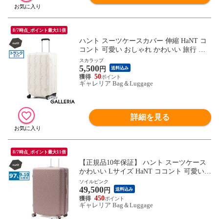
8/7時点_ポイント最大11倍
ハント スーツケースカバー 伸縮 HaNT コ
コント 可愛い おしゃれ かわいい 旅行 ス
ーツケース カバー レディース 伸縮素材 パ
スカラップ
5,500
ッカブル 折りたたみ 80L～120L トラベル
円
送料込み
女子 大人 トランクタイプ 05517 wsb
50
ギャレリア Bag＆Luggage
詳細を見る
8/7時点_ポイント最大11倍
【正規品10年保証】 ハント スーツケース
かわいい Lサイズ HaNT ココント 可愛い
おしゃれ 長期 97L 9泊 10泊 一週間 ストッ
ソイルピンク
49,500
パー付き ミニバッグ付き 旅行 大きい 大容
円
送料込み
量 大型 05516 wsb
450
ギャレリア Bag＆Luggage