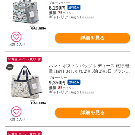
ンド 旅行用 ジム 折りたたみ 折りたたみ式
ブルーフラワー
8,250
B4 A4 コンパクト 旅行バッグ バッグ ボス
円
送料込み
トン 折りたたみボストンバッグ 30L 17721
75
ギャレリア Bag＆Luggage
wsb
詳細を見る
8/7時点_ポイント最大11倍
ハント ボストンバッグ レディース 旅行 軽
量 HaNT おしゃれ 2泊 3泊 2泊3日 ブランド
旅行用 ジム 折りたたみ 折りたたみ式 A3 B
ブルーベリー
9,350
4 A4 旅行バッグ バッグ ボストン 折りたた
円
送料込み
みボストンバッグ 41L 17722 wsb
85
ギャレリア Bag＆Luggage
詳細を見る
8/7時点_ポイント最大11倍