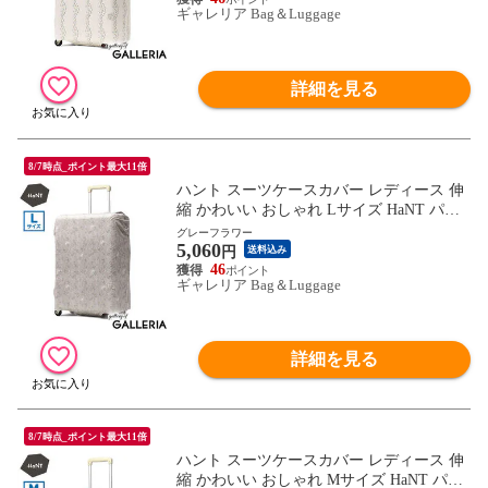
ギャレリア Bag＆Luggage
詳細を見る
8/7時点_ポイント最大11倍
ハント スーツケースカバー レディース 伸
縮 かわいい おしゃれ Lサイズ HaNT パッ
カブル 折りたたみ コンパクト キャリーケ
グレーフラワー
5,060
ースカバー 旅行 トラベル 伸縮素材 82L～1
円
送料込み
35L SUITCASE COVER Lサイズ 17803 wsb
46
ギャレリア Bag＆Luggage
詳細を見る
8/7時点_ポイント最大11倍
ハント スーツケースカバー レディース 伸
縮 かわいい おしゃれ Mサイズ HaNT パッ