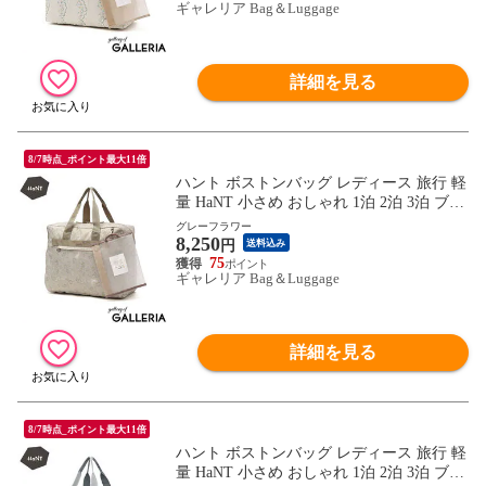
ギャレリア Bag＆Luggage
wsb
詳細を見る
8/7時点_ポイント最大11倍
ハント ボストンバッグ レディース 旅行 軽
量 HaNT 小さめ おしゃれ 1泊 2泊 3泊 ブラ
ンド 旅行用 ジム 折りたたみ 折りたたみ式
グレーフラワー
8,250
B4 A4 コンパクト 旅行バッグ バッグ ボス
円
送料込み
トン 折りたたみボストンバッグ 30L 17721
75
ギャレリア Bag＆Luggage
wsb
詳細を見る
8/7時点_ポイント最大11倍
ハント ボストンバッグ レディース 旅行 軽
量 HaNT 小さめ おしゃれ 1泊 2泊 3泊 ブラ