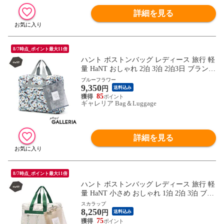
詳細を見る
8/7時点_ポイント最大11倍
ハント ボストンバッグ レディース 旅行 軽
量 HaNT おしゃれ 2泊 3泊 2泊3日 ブランド
旅行用 ジム 折りたたみ 折りたたみ式 A3 B
ブルーフラワー
9,350
4 A4 旅行バッグ バッグ ボストン 折りたた
円
送料込み
みボストンバッグ 41L 17722 wsb
85
ギャレリア Bag＆Luggage
詳細を見る
8/7時点_ポイント最大11倍
ハント ボストンバッグ レディース 旅行 軽
量 HaNT 小さめ おしゃれ 1泊 2泊 3泊 ブラ
ンド 旅行用 ジム 折りたたみ 折りたたみ式
スカラップ
8,250
B4 A4 コンパクト 旅行バッグ バッグ ボス
円
送料込み
トン 折りたたみボストンバッグ 30L 17721
75