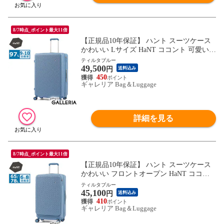
8/7時点_ポイント最大11倍
【正規品10年保証】 ハント スーツケース
かわいい Lサイズ HaNT ココント 可愛い
おしゃれ 長期 97L 9泊 10泊 一週間 ストッ
ティルタブルー
49,500
パー付き ミニバッグ付き 旅行 大きい 大容
円
送料込み
量 大型 05516 wsb
450
ギャレリア Bag＆Luggage
詳細を見る
8/7時点_ポイント最大11倍
【正規品10年保証】 ハント スーツケース
かわいい フロントオープン HaNT ココン
ト 可愛い おしゃれ 拡張機能付き 長期 65L
ティルタブルー
45,100
78L 6泊 7泊 8泊 ストッパー付き ミニバッ
円
送料込み
グ付き 旅行 拡張 05512 wsb
410
ギャレリア Bag＆Luggage