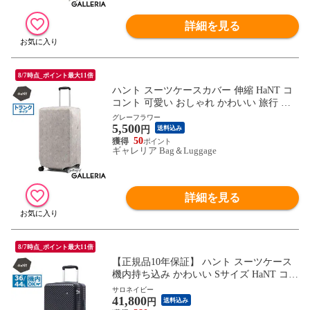
詳細を見る
8/7時点_ポイント最大11倍
ハント スーツケースカバー 伸縮 HaNT コ
コント 可愛い おしゃれ かわいい 旅行 ス
ーツケース カバー レディース 伸縮素材 パ
グレーフラワー
5,500
ッカブル 折りたたみ 80L～120L トラベル
円
送料込み
女子 大人 トランクタイプ 05517 wsb
50
ギャレリア Bag＆Luggage
詳細を見る
8/7時点_ポイント最大11倍
【正規品10年保証】 ハント スーツケース
機内持ち込み かわいい Sサイズ HaNT ココ
ント フロントオープン 可愛い おしゃれ 拡
サロネイビー
41,800
張機能付き S 36L 44L 3泊 4泊 5泊 ストッ
円
送料込み