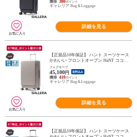
パー付き ミニバッグ付き 旅行 05511 wsb
380
ギャレリア Bag＆Luggage
詳細を見る
8/7時点_ポイント最大11倍
【正規品10年保証】 ハント スーツケース
かわいい フロントオープン HaNT ココン
ト 可愛い おしゃれ 拡張機能付き 長期 65L
フォグモーブ
45,100
78L 6泊 7泊 8泊 ストッパー付き ミニバッ
円
送料込み
グ付き 旅行 拡張 05512 wsb
410
ギャレリア Bag＆Luggage
詳細を見る
8/7時点_ポイント最大11倍
【正規品10年保証】 ハント スーツケース
かわいい フロントオープン HaNT ココン