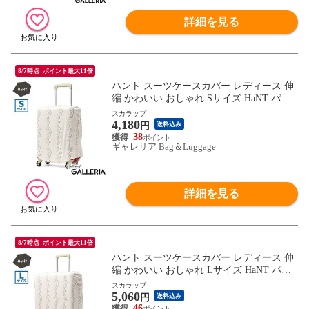
詳細を見る
8/7時点_ポイント最大11倍
ハント スーツケースカバー レディース 伸
縮 かわいい おしゃれ Sサイズ HaNT パッ
カブル 折りたたみ コンパクト キャリーケ
スカラップ
4,180
ースカバー 旅行 トラベル 伸縮素材 33L～5
円
送料込み
3L SUITCASE COVER Sサイズ 17801 wsb
38
ギャレリア Bag＆Luggage
詳細を見る
8/7時点_ポイント最大11倍
ハント スーツケースカバー レディース 伸
縮 かわいい おしゃれ Lサイズ HaNT パッ
カブル 折りたたみ コンパクト キャリーケ
スカラップ
5,060
ースカバー 旅行 トラベル 伸縮素材 82L～1
円
送料込み
35L SUITCASE COVER Lサイズ 17803 wsb
46