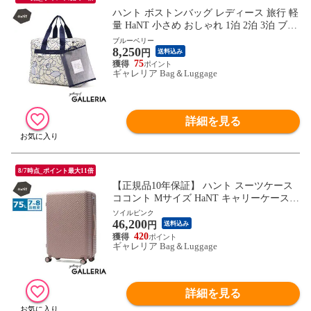
ハント ボストンバッグ レディース 旅行 軽
量 HaNT 小さめ おしゃれ 1泊 2泊 3泊 ブラ
ンド 旅行用 ジム 折りたたみ 折りたたみ式
ブルーベリー
8,250
B4 A4 コンパクト 旅行バッグ バッグ ボス
円
送料込み
トン 折りたたみボストンバッグ 30L 17721
75
ギャレリア Bag＆Luggage
wsb
詳細を見る
8/7時点_ポイント最大11倍
【正規品10年保証】 ハント スーツケース
ココント Mサイズ HaNT キャリーケース
キャリーバッグ かわいい 大容量 M ストッ
ソイルピンク
46,200
パー付き 中型 海外 旅行 ミニバッグ付き
円
送料込み
女性 おしゃれ エース ACE 75L TSロック 0
420
ギャレリア Bag＆Luggage
5515
詳細を見る