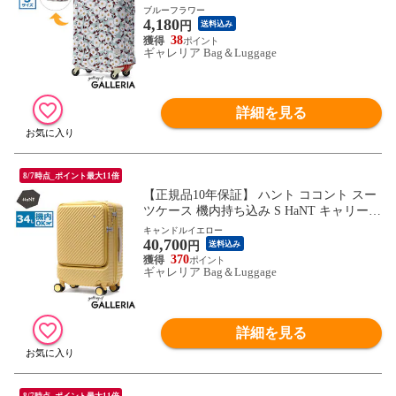
カブル 折りたたみ コンパクト キャリーケ
ブルーフラワー
4,180
ースカバー 旅行 トラベル 伸縮素材 33L～5
円
送料込み
3L SUITCASE COVER Sサイズ 17801 wsb
38
ギャレリア Bag＆Luggage
詳細を見る
8/7時点_ポイント最大11倍
【正規品10年保証】 ハント ココント スー
ツケース 機内持ち込み S HaNT キャリーケ
ース フロントオープン かわいい 軽量 Sサ
キャンドルイエロー
40,700
イズ ストッパー 小型 旅行 ミニバッグ付き
円
送料込み
女性 おしゃれ PC 34L TSロック 05513
370
ギャレリア Bag＆Luggage
詳細を見る
8/7時点_ポイント最大11倍