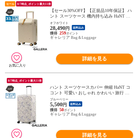
セール
8/7時点_ポイント最大11倍
【セール30%OFF】【正規品10年保証】 ハ
ント スーツケース 機内持ち込み HaNT ノ
ートル 33L 3泊 4泊 小さめ TSロック スト
オフホワイト
28,490
ッパー おしゃれ 可愛い かわいい 女子 3～
円
送料込み
4泊 キャリーケース ヘイヘイ 05180 wsb
259
ギャレリア Bag＆Luggage
詳細を見る
8/7時点_ポイント最大11倍
ハント スーツケースカバー 伸縮 HaNT コ
コント 可愛い おしゃれ かわいい 旅行 ス
ーツケース カバー レディース 伸縮素材 パ
ブルーベリー
5,500
ッカブル 折りたたみ 80L～120L トラベル
円
送料込み
女子 大人 トランクタイプ 05517 wsb
50
ギャレリア Bag＆Luggage
詳細を見る