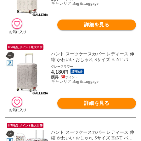
ギャレリア Bag＆Luggage
詳細を見る
8/7時点_ポイント最大11倍
ハント スーツケースカバー レディース 伸
縮 かわいい おしゃれ Sサイズ HaNT パッ
カブル 折りたたみ コンパクト キャリーケ
グレーフラワー
4,180
ースカバー 旅行 トラベル 伸縮素材 33L～5
円
送料込み
3L SUITCASE COVER Sサイズ 17801 wsb
38
ギャレリア Bag＆Luggage
詳細を見る
8/7時点_ポイント最大11倍
ハント スーツケースカバー レディース 伸
縮 かわいい おしゃれ Sサイズ HaNT パッ