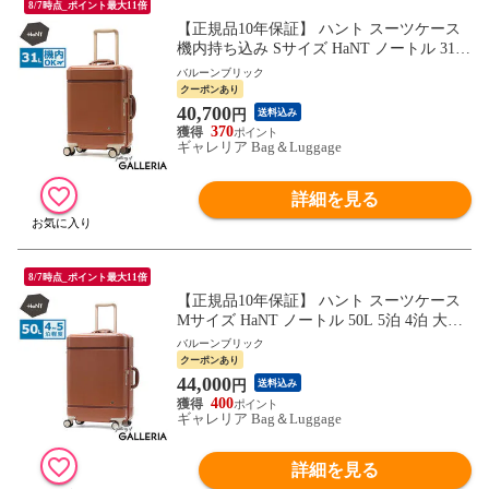
8/7時点_ポイント最大11倍
【正規品10年保証】 ハント スーツケース
機内持ち込み Sサイズ HaNT ノートル 31L
3泊 4泊 小さめ TSロック キャスタースト
バルーンブリック
ッパー おしゃれ トランク風 かわいい 女子
クーポンあり
3～4泊 キャリーケース 06881 wsb
40,700
円
送料込み
370
ギャレリア Bag＆Luggage
詳細を見る
8/7時点_ポイント最大11倍
【正規品10年保証】 ハント スーツケース
Mサイズ HaNT ノートル 50L 5泊 4泊 大き
め TSロック キャスターストッパー おしゃ
バルーンブリック
れ トランク風 ハード 可愛い かわいい 女
クーポンあり
子 4～5泊 キャリーケース 06882 wsb
44,000
円
送料込み
400
ギャレリア Bag＆Luggage
詳細を見る