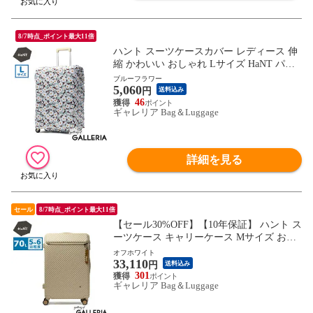
8/7時点_ポイント最大11倍
ハント スーツケースカバー レディース 伸
縮 かわいい おしゃれ Lサイズ HaNT パッ
カブル 折りたたみ コンパクト キャリーケ
ブルーフラワー
5,060
ースカバー 旅行 トラベル 伸縮素材 82L～1
円
送料込み
35L SUITCASE COVER Lサイズ 17803 wsb
46
ギャレリア Bag＆Luggage
詳細を見る
セール
8/7時点_ポイント最大11倍
【セール30%OFF】【10年保証】 ハント ス
ーツケース キャリーケース Mサイズ おし
ゃれ 大容量 フロントオープン 前開き 5泊
オフホワイト
33,110
～6泊 5泊 6泊 HaNT 70L TSロック キャス
円
送料込み
ターストッパー 軽量 レディース ファスナ
301
ギャレリア Bag＆Luggage
ー 保証 ヘイヘイ 05182