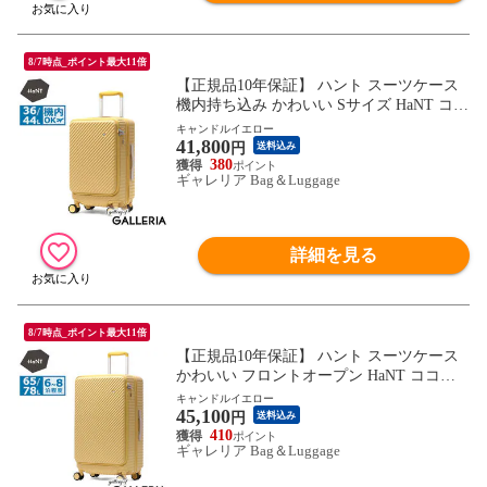
8/7時点_ポイント最大11倍
【正規品10年保証】 ハント スーツケース
機内持ち込み かわいい Sサイズ HaNT ココ
ント フロントオープン 可愛い おしゃれ 拡
キャンドルイエロー
41,800
張機能付き S 36L 44L 3泊 4泊 5泊 ストッ
円
送料込み
パー付き ミニバッグ付き 旅行 05511 wsb
380
ギャレリア Bag＆Luggage
詳細を見る
8/7時点_ポイント最大11倍
【正規品10年保証】 ハント スーツケース
かわいい フロントオープン HaNT ココン
ト 可愛い おしゃれ 拡張機能付き 長期 65L
キャンドルイエロー
45,100
78L 6泊 7泊 8泊 ストッパー付き ミニバッ
円
送料込み
グ付き 旅行 拡張 05512 wsb
410
ギャレリア Bag＆Luggage