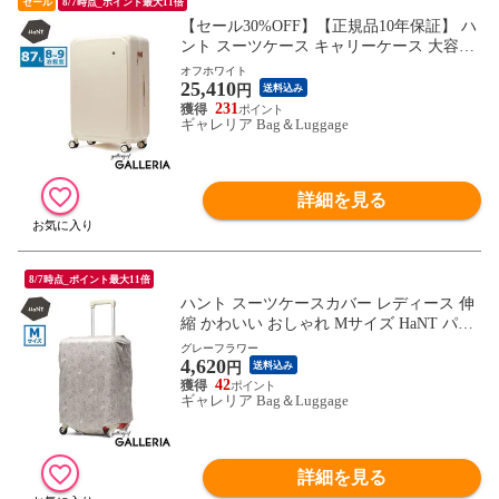
セール
8/7時点_ポイント最大11倍
【セール30%OFF】【正規品10年保証】 ハ
ント スーツケース キャリーケース 大容量
HaNT ブランド 女性 おしゃれ 上品 旅行 キ
オフホワイト
25,410
ャリーバッグ キャスターストッパー付き
円
送料込み
双輪 87L Lサイズ 8泊 9泊 TSロック ポルメ
231
ギャレリア Bag＆Luggage
ロー 05873 wsb
詳細を見る
8/7時点_ポイント最大11倍
ハント スーツケースカバー レディース 伸
縮 かわいい おしゃれ Mサイズ HaNT パッ
カブル 折りたたみ コンパクト キャリーケ
グレーフラワー
4,620
ースカバー 旅行 トラベル 伸縮素材 54L～8
円
送料込み
1L SUITCASE COVER Mサイズ 17802 wsb
42
ギャレリア Bag＆Luggage
詳細を見る