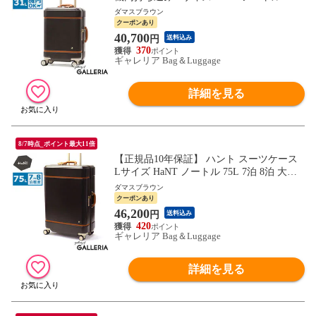
3泊 4泊 小さめ TSロック キャスタースト
ダマスブラウン
ッパー おしゃれ トランク風 かわいい 女子
クーポンあり
3～4泊 キャリーケース 06881 wsb
40,700
円
送料込み
370
ギャレリア Bag＆Luggage
詳細を見る
8/7時点_ポイント最大11倍
【正規品10年保証】 ハント スーツケース
Lサイズ HaNT ノートル 75L 7泊 8泊 大き
め 大容量 TSロック キャスターストッパー
ダマスブラウン
おしゃれ トランク風 かわいい 女子 軽い 7
クーポンあり
～8泊 キャリーケース 06883 wsb
46,200
円
送料込み
420
ギャレリア Bag＆Luggage
詳細を見る