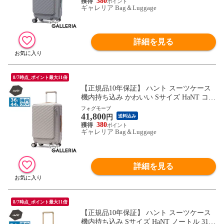
パー付き ミニバッグ付き 旅行 05511 wsb
380
ギャレリア Bag＆Luggage
詳細を見る
8/7時点_ポイント最大11倍
【正規品10年保証】 ハント スーツケース
機内持ち込み かわいい Sサイズ HaNT ココ
ント フロントオープン 可愛い おしゃれ 拡
フォグモーブ
41,800
張機能付き S 36L 44L 3泊 4泊 5泊 ストッ
円
送料込み
パー付き ミニバッグ付き 旅行 05511 wsb
380
ギャレリア Bag＆Luggage
詳細を見る
8/7時点_ポイント最大11倍
【正規品10年保証】 ハント スーツケース
機内持ち込み Sサイズ HaNT ノートル 31L