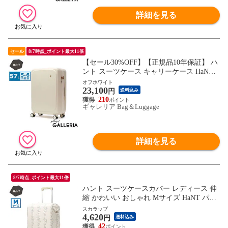
詳細を見る
セール
8/7時点_ポイント最大11倍
【セール30%OFF】【正規品10年保証】 ハ
ント スーツケース キャリーケース HaNT
ブランド 女性 かわいい おしゃれ 旅行 キ
オフホワイト
23,100
ャリーバッグ キャスターストッパー付き
円
送料込み
双輪 57L Mサイズ 5泊 6泊 TSロック ポル
210
ギャレリア Bag＆Luggage
メロー 05872 wsb
詳細を見る
8/7時点_ポイント最大11倍
ハント スーツケースカバー レディース 伸
縮 かわいい おしゃれ Mサイズ HaNT パッ
カブル 折りたたみ コンパクト キャリーケ
スカラップ
4,620
ースカバー 旅行 トラベル 伸縮素材 54L～8
円
送料込み
1L SUITCASE COVER Mサイズ 17802 wsb
42