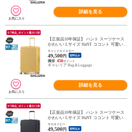
詳細を見る
8/7時点_ポイント最大11倍
【正規品10年保証】 ハント スーツケース
かわいい Lサイズ HaNT ココント 可愛い
おしゃれ 長期 97L 9泊 10泊 一週間 ストッ
キャンドルイエロー
49,500
パー付き ミニバッグ付き 旅行 大きい 大容
円
送料込み
量 大型 05516 wsb
450
ギャレリア Bag＆Luggage
詳細を見る
8/7時点_ポイント最大11倍
【正規品10年保証】 ハント スーツケース
かわいい Lサイズ HaNT ココント 可愛い
おしゃれ 長期 97L 9泊 10泊 一週間 ストッ
サロネイビー
49,500
パー付き ミニバッグ付き 旅行 大きい 大容
円
送料込み