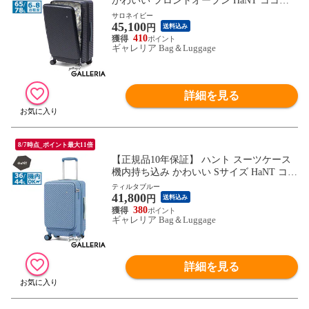
かわいい フロントオープン HaNT ココン
ト 可愛い おしゃれ 拡張機能付き 長期 65L
サロネイビー
45,100
78L 6泊 7泊 8泊 ストッパー付き ミニバッ
円
送料込み
グ付き 旅行 拡張 05512 wsb
410
ギャレリア Bag＆Luggage
詳細を見る
8/7時点_ポイント最大11倍
【正規品10年保証】 ハント スーツケース
機内持ち込み かわいい Sサイズ HaNT ココ
ント フロントオープン 可愛い おしゃれ 拡
ティルタブルー
41,800
張機能付き S 36L 44L 3泊 4泊 5泊 ストッ
円
送料込み
パー付き ミニバッグ付き 旅行 05511 wsb
380
ギャレリア Bag＆Luggage
詳細を見る