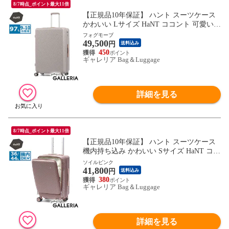
8/7時点_ポイント最大11倍
【正規品10年保証】 ハント スーツケース
かわいい Lサイズ HaNT ココント 可愛い
おしゃれ 長期 97L 9泊 10泊 一週間 ストッ
フォグモーブ
49,500
パー付き ミニバッグ付き 旅行 大きい 大容
円
送料込み
量 大型 05516 wsb
450
ギャレリア Bag＆Luggage
詳細を見る
8/7時点_ポイント最大11倍
【正規品10年保証】 ハント スーツケース
機内持ち込み かわいい Sサイズ HaNT ココ
ント フロントオープン 可愛い おしゃれ 拡
ソイルピンク
41,800
張機能付き S 36L 44L 3泊 4泊 5泊 ストッ
円
送料込み
パー付き ミニバッグ付き 旅行 05511 wsb
380
ギャレリア Bag＆Luggage
詳細を見る