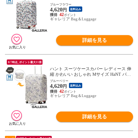
カブル 折りたたみ コンパクト キャリーケ
ブルーフラワー
4,620
ースカバー 旅行 トラベル 伸縮素材 54L～8
円
送料込み
1L SUITCASE COVER Mサイズ 17802 wsb
42
ギャレリア Bag＆Luggage
詳細を見る
8/7時点_ポイント最大11倍
ハント スーツケースカバー レディース 伸
縮 かわいい おしゃれ Mサイズ HaNT パッ
カブル 折りたたみ コンパクト キャリーケ
ブルーベリー
4,620
ースカバー 旅行 トラベル 伸縮素材 54L～8
円
送料込み
1L SUITCASE COVER Mサイズ 17802 wsb
42
ギャレリア Bag＆Luggage
詳細を見る