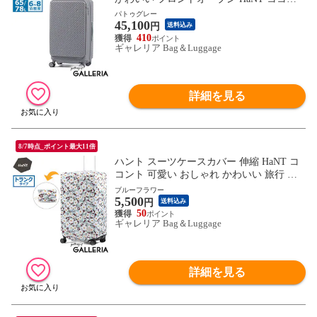
ト 可愛い おしゃれ 拡張機能付き 長期 65L
パトゥグレー
45,100
78L 6泊 7泊 8泊 ストッパー付き ミニバッ
円
送料込み
グ付き 旅行 拡張 05512 wsb
410
ギャレリア Bag＆Luggage
詳細を見る
8/7時点_ポイント最大11倍
ハント スーツケースカバー 伸縮 HaNT コ
コント 可愛い おしゃれ かわいい 旅行 ス
ーツケース カバー レディース 伸縮素材 パ
ブルーフラワー
5,500
ッカブル 折りたたみ 80L～120L トラベル
円
送料込み
女子 大人 トランクタイプ 05517 wsb
50
ギャレリア Bag＆Luggage
詳細を見る