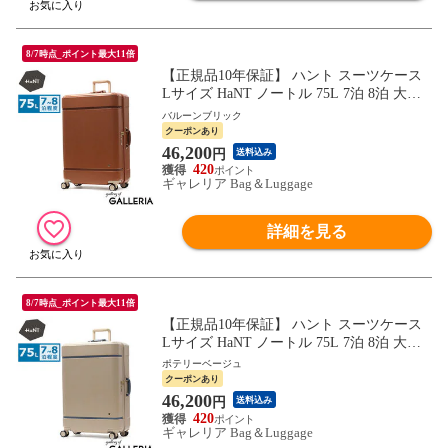
8/7時点_ポイント最大11倍
【正規品10年保証】 ハント スーツケース
Lサイズ HaNT ノートル 75L 7泊 8泊 大き
め 大容量 TSロック キャスターストッパー
バルーンブリック
おしゃれ トランク風 かわいい 女子 軽い 7
クーポンあり
～8泊 キャリーケース 06883 wsb
46,200
円
送料込み
420
ギャレリア Bag＆Luggage
詳細を見る
8/7時点_ポイント最大11倍
【正規品10年保証】 ハント スーツケース
Lサイズ HaNT ノートル 75L 7泊 8泊 大き
め 大容量 TSロック キャスターストッパー
ポテリーベージュ
おしゃれ トランク風 かわいい 女子 軽い 7
クーポンあり
～8泊 キャリーケース 06883 wsb
46,200
円
送料込み
420
ギャレリア Bag＆Luggage