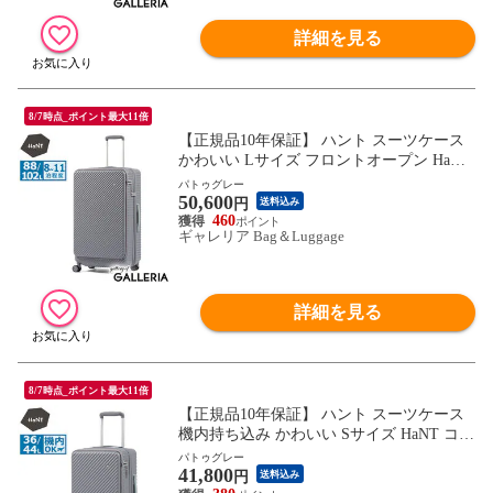
詳細を見る
8/7時点_ポイント最大11倍
【正規品10年保証】 ハント スーツケース
かわいい Lサイズ フロントオープン HaNT
ココント 可愛い おしゃれ 長期 拡張機能付
パトゥグレー
50,600
き 88L 102L 8泊 9泊 10泊 一週間 ストッパ
円
送料込み
ー ミニバッグ付き 旅行 大容量 05517 wsb
460
ギャレリア Bag＆Luggage
詳細を見る
8/7時点_ポイント最大11倍
【正規品10年保証】 ハント スーツケース
機内持ち込み かわいい Sサイズ HaNT ココ
ント フロントオープン 可愛い おしゃれ 拡
パトゥグレー
41,800
張機能付き S 36L 44L 3泊 4泊 5泊 ストッ
円
送料込み