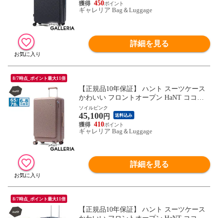
量 大型 05516 wsb
450
ギャレリア Bag＆Luggage
詳細を見る
8/7時点_ポイント最大11倍
【正規品10年保証】 ハント スーツケース
かわいい フロントオープン HaNT ココン
ト 可愛い おしゃれ 拡張機能付き 長期 65L
ソイルピンク
45,100
78L 6泊 7泊 8泊 ストッパー付き ミニバッ
円
送料込み
グ付き 旅行 拡張 05512 wsb
410
ギャレリア Bag＆Luggage
詳細を見る
8/7時点_ポイント最大11倍
【正規品10年保証】 ハント スーツケース