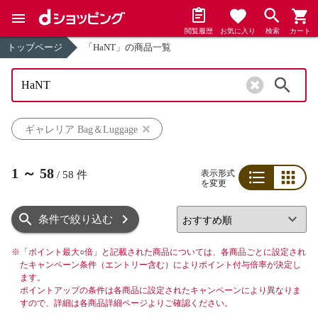
閲覧履歴
お気に入り
検索
カート
トップページ
「HaNT」の商品一覧
検索
ギャレリア Bag＆Luggage
1
～
58
表示形式
/
58
件
を変更
リスト
グリッド
条件で絞り込む
※
「ポイント最大○倍」と記載された商品については、各商品ごとに設定され
たキャンペーン条件（エントリー含む）によりポイント付与倍率が決定し
ます。
ポイントアップの条件は各商品に設定されたキャンペーンにより異なりま
すので、詳細は各商品詳細ページよりご確認ください。