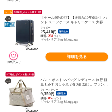
セール
8/7時点_ポイント最大11倍
【セール30%OFF】【正規品10年保証】 ハ
ント スーツケース キャリーケース 大容量
HaNT ブランド 女性 おしゃれ 上品 旅行 キ
ネイビー
25,410
ャリーバッグ キャスターストッパー付き
円
送料込み
双輪 87L Lサイズ 8泊 9泊 TSロック ポルメ
231
ギャレリア Bag＆Luggage
ロー 05873 wsb
詳細を見る
8/7時点_ポイント最大11倍
ハント ボストンバッグ レディース 旅行 軽
量 HaNT おしゃれ 2泊 3泊 2泊3日 ブランド
旅行用 ジム 折りたたみ 折りたたみ式 A3 B
グレーフラワー
9,350
4 A4 旅行バッグ バッグ ボストン 折りたた
円
送料込み
みボストンバッグ 41L 17722 wsb
85
ギャレリア Bag＆Luggage