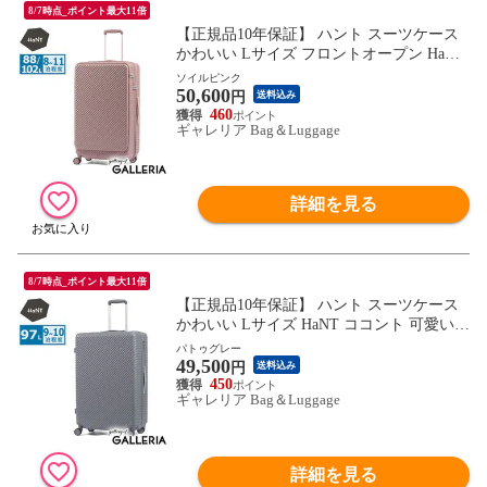
8/7時点_ポイント最大11倍
【正規品10年保証】 ハント スーツケース
かわいい Lサイズ フロントオープン HaNT
ココント 可愛い おしゃれ 長期 拡張機能付
ソイルピンク
50,600
き 88L 102L 8泊 9泊 10泊 一週間 ストッパ
円
送料込み
ー ミニバッグ付き 旅行 大容量 05517 wsb
460
ギャレリア Bag＆Luggage
詳細を見る
8/7時点_ポイント最大11倍
【正規品10年保証】 ハント スーツケース
かわいい Lサイズ HaNT ココント 可愛い
おしゃれ 長期 97L 9泊 10泊 一週間 ストッ
パトゥグレー
49,500
パー付き ミニバッグ付き 旅行 大きい 大容
円
送料込み
量 大型 05516 wsb
450
ギャレリア Bag＆Luggage
詳細を見る