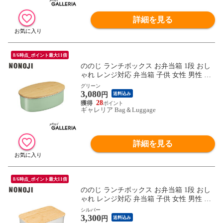
詳細を見る
8/6時点_ポイント最大11倍
ののじ ランチボックス お弁当箱 1段 おし
ゃれ レンジ対応 弁当箱 子供 女性 男性 NO
NOJI 600ml 男子 女子 大人 食洗機 蓋 フタ
グリーン
3,080
天然木 電子レンジ ステンレス ステンレス
円
送料込み
ランチボックス オーバル NLD0600
28
ギャレリア Bag＆Luggage
詳細を見る
8/6時点_ポイント最大11倍
ののじ ランチボックス お弁当箱 1段 おし
ゃれ レンジ対応 弁当箱 子供 女性 男性 NO
NOJI 950ml 男子 女子 大人 食洗機 蓋 フタ
シルバー
3,300
天然木 電子レンジ ステンレス ステンレス
円
送料込み