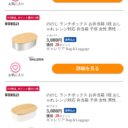
8/6時点_ポイント最大11倍
ののじ ランチボックス お弁当箱 1段 おし
ゃれ レンジ対応 弁当箱 子供 女性 男性 NO
NOJI 600ml 男子 女子 大人 食洗機 蓋 フタ
シルバー
3,080
天然木 電子レンジ ステンレス ステンレス
円
送料込み
ランチボックス オーバル NLD0600
28
ギャレリア Bag＆Luggage
詳細を見る
8/6時点_ポイント最大11倍
ののじ ランチボックス お弁当箱 1段 おし
ゃれ レンジ対応 弁当箱 子供 女性 男性 NO
NOJI 600ml 男子 女子 大人 食洗機 蓋 フタ
ホワイト
3,080
天然木 電子レンジ ステンレス ステンレス
円
送料込み
ランチボックス オーバル NLD0600
28
ギャレリア Bag＆Luggage