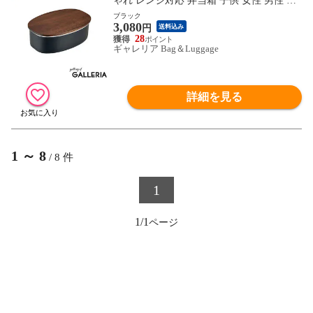
ゃれ レンジ対応 弁当箱 子供 女性 男性 NO
NOJI 600ml 男子 女子 大人 食洗機 蓋 フタ
ブラック
3,080
天然木 電子レンジ ステンレス ステンレス
円
送料込み
ランチボックス オーバル NLD0600
28
ギャレリア Bag＆Luggage
詳細を見る
1
～
8
/
8
件
1
1/1