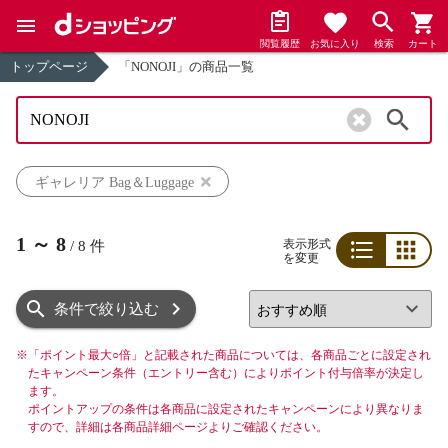
閲覧履歴
お気に入り
検索
カート
トップページ
「NONOJI」の商品一覧
検索
ギャレリア Bag＆Luggage
1
～
8
表示形式
/
8
件
を変更
リスト
グリッド
条件で絞り込む
※
「ポイント最大○倍」と記載された商品については、各商品ごとに設定され
たキャンペーン条件（エントリー含む）によりポイント付与倍率が決定し
ます。
ポイントアップの条件は各商品に設定されたキャンペーンにより異なりま
すので、詳細は各商品詳細ページよりご確認ください。