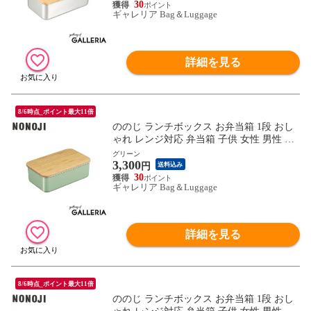
ランチボックス レクタングル NLR0950
30
ギャレリア Bag＆Luggage
詳細を見る
8/6時点_ポイント最大11倍
ののじ ランチボックス お弁当箱 1段 おし
ゃれ レンジ対応 弁当箱 子供 女性 男性 NO
NOJI 950ml 男子 女子 大人 食洗機 蓋 フタ
グリーン
3,300
天然木 電子レンジ ステンレス ステンレス
円
送料込み
ランチボックス レクタングル NLR0950
30
ギャレリア Bag＆Luggage
詳細を見る
8/6時点_ポイント最大11倍
ののじ ランチボックス お弁当箱 1段 おし