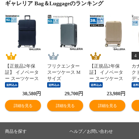
ギャレリア Bag＆Luggageのランキング
4
【正規品2年保
フリクエンター
【正規品2年保
カ
証】 イノベータ
スーツケース M
証】 イノベータ
ク
ー スーツケース
サイズ
ー スーツケース
ディ
Lサイズ 軽量
FREQUENTER リ
機内持ち込み フ
pr
送料込み
送料込み
送料込み
送料
innovator キャリ
エーヴェ キャリ
ロントオープン
サ
30,580
円
29,700
円
23,980
円
ーケース suitcase
ーケース 52L 軽
軽量 innovator キ
軽
ストッパー フロ
量 軽い 静音 メ
ャリーケース ブ
れ
詳細を見る
詳細を見る
詳細を見る
ントポケット キ
ンズ レディース
ランド 小さめ S
ッ
ャリーバッグ PC
M TSロック 5泊
サイズ ストッパ
ン
静音 TSAロック
6泊 旅行 出張 消
ー TSAロック 3
A4
旅行 9泊 10泊
臭 抗菌 LIEVE 4
泊 4泊 38L
水 1
商品を探す
ヘルプ／お問い合わせ
Extreme Journey
輪キャリー 57cm
Extreme Journey
676