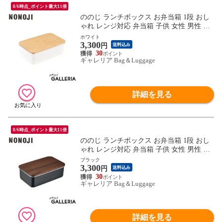
8/6時点_ポイント最大11倍
ののじ ランチボックス お弁当箱 1段 おし
ゃれ レンジ対応 弁当箱 子供 女性 男性 NO
NOJI 950ml 男子 女子 大人 食洗機 蓋 フタ
ホワイト
3,300
天然木 電子レンジ ステンレス ステンレス
円
送料込み
ランチボックス レクタングル NLR0950
30
ギャレリア Bag＆Luggage
詳細を見る
8/6時点_ポイント最大11倍
ののじ ランチボックス お弁当箱 1段 おし
ゃれ レンジ対応 弁当箱 子供 女性 男性 NO
NOJI 950ml 男子 女子 大人 食洗機 蓋 フタ
ブラック
3,300
天然木 電子レンジ ステンレス ステンレス
円
送料込み
ランチボックス レクタングル NLR0950
30
ギャレリア Bag＆Luggage
詳細を見る