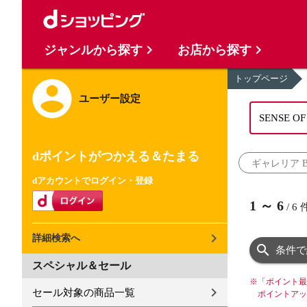
ジャンルから探す
お店から探す
トップページ
ユーザー設定
dポイントがつかえる＆たまる
ギャレリア Ba
dアカウントでログイン・登録
1
～
6
/
6
詳細検索へ
条件で
スペシャル＆セール
※
「ポイント最
セール対象の商品一覧
ポイントアッ