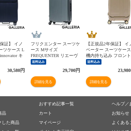
保証】 イノ
フリクエンター スーツケ
【正規品2年保証】 イ
ーツケース L
ース Mサイズ
ベーター スーツケース
novator キ
FREQUENTER リエーヴ
機内持ち込み フロン
uitcase ス
ェ キャリーケース 52L
ープン 軽量 innovator 
送料込み
送料込み
フロントポケッ
軽量 軽い 静音 メンズ レ
ャリーケース ブランド
30,580
円
29,700
円
23,980
ッグ PC 静
ディース M TSロック 5
小さめ Sサイズ ストッ
ク 旅行 9泊
泊 6泊 旅行 出張 消臭 抗
ー TSAロック 3泊 4泊
詳細を見る
詳細を見る
 Journey 92L
菌 LIEVE 4輪キャリー
38L Extreme Journey
57cm 1-252
Cabin INV50
おすすめ記事一覧
ヘルプ／
商品
カート
お知らせ
クした商品
マイページ
よくある