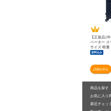
【正規品2年
ベーター ス
サイズ 軽量 in
ャリーケース s
送料込み
トッパー 
ト キャリーバ
音 TSAロッ
詳細を見る
10泊 Extreme
Large INV90
商品を探す
お気に入り
最近チェッ