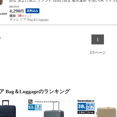
防止 虫よけ加工 ブランド 日焼け防止 吸水速乾 手洗いOK サイズ調整 INS
BROWN
4,290
送料込み
円
39
ギャレリア Bag＆Luggage
件
1
1/1
 Bag＆Luggageのランキング