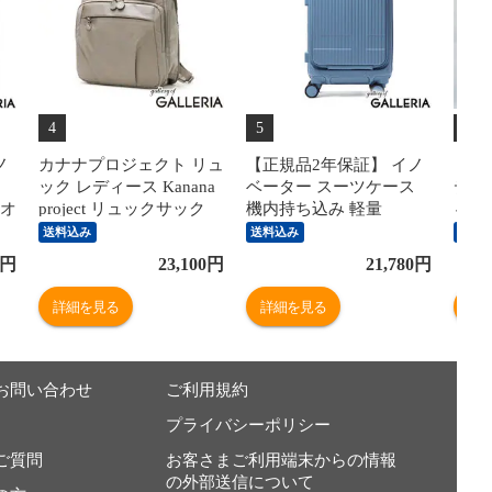
4
5
6
ノ
カナナプロジェクト リュ
【正規品2年保証】 イノ
【最大
ック レディース Kanana
ベーター スーツケース
ディ
トオ
project リュックサック
機内持ち込み 軽量
ゃれ
キ
きれいめ 軽量 軽い おし
innovator キャリーケース
ンシ
送料込み
送料込み
送料
ゃれ デイパック バック
suitcase 小さめ Sサイズ
ネス 
円
23,100
円
21,780
円
パ
パック ブランド シンプ
フロントポケット ストッ
代 4
ル A4 旅行 大人 撥水 12L
パー TSAロック 2泊 3泊
ジー
詳細を見る
詳細を見る
詳
PJ1-4th 67645
Extreme Journey 21L
ロ ラ
Coin-Locker INV30
BOD
お問い合わせ
ご利用規約
プライバシーポリシー
ご質問
お客さまご利用端末からの情報
の外部送信について