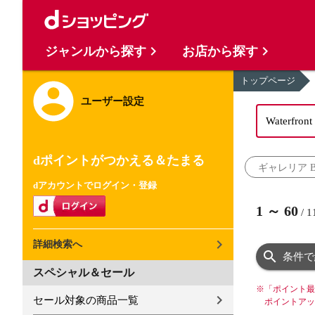
ジャンルから探す
お店から探す
トップページ
ユーザー設定
dポイントがつかえる＆たまる
ギャレリア Ba
dアカウントでログイン・登録
1
～
60
/
1
詳細検索へ
条件で
スペシャル＆セール
※
「ポイント最
セール対象の商品一覧
ポイントアッ