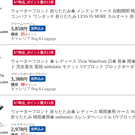
8/7時点_ポイント最大11倍
ウォーターフロント 折りたたみ傘 メンズ レディース 自動開閉 晴雨兼用 
コンパクト ワンタッチ 折りたたみ LESS IS MORE カルオート 折 60c
クリームベージュ
3,850
送料込み
円
35
ギャレリア Bag＆Luggage
8/7時点_ポイント最大11倍
ウォーターフロント 傘 レディース 55cm Waterfront 日傘 長傘
ド 完全遮光 遮熱 umbulatio モクット UVブロック ブロックボーダー S
ブロックボーダーブラウン
3,300
送料込み
円
30
ギャレリア Bag＆Luggage
8/7時点_ポイント最大11倍
ウォーターフロント 折りたたみ傘 レディース 晴雨兼用 ケース Water
折りたたみ 晴雨兼用傘 umbulatio スレンダーハンドル UVブロック 折 5
バイカラーシャム
2,970
送料込み
円
27