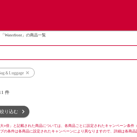
「Waterfront」の商品一覧
g＆Luggage
11
件
絞り込む
大○倍」と記載された商品については、各商品ごとに設定されたキャンペーン条件
プの条件は各商品に設定されたキャンペーンにより異なりますので、詳細は各商品