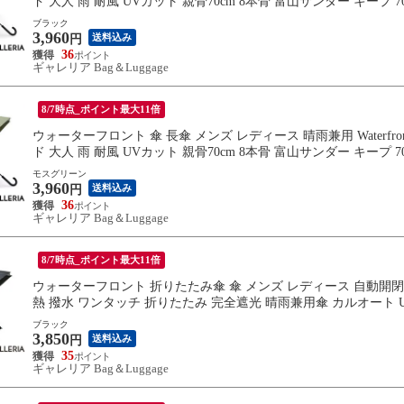
ド 大人 雨 耐風 UVカット 親骨70cm 8本骨 富山サンダー キープ 70cm
ブラック
3,960
送料込み
円
36
ギャレリア Bag＆Luggage
8/7時点_ポイント最大11倍
ウォーターフロント 傘 長傘 メンズ レディース 晴雨兼用 Waterfr
ド 大人 雨 耐風 UVカット 親骨70cm 8本骨 富山サンダー キープ 70cm
モスグリーン
3,960
送料込み
円
36
ギャレリア Bag＆Luggage
8/7時点_ポイント最大11倍
ウォーターフロント 折りたたみ傘 傘 メンズ レディース 自動開閉 晴雨兼
熱 撥水 ワンタッチ 折りたたみ 完全遮光 晴雨兼用傘 カルオート UVブロッ
ブラック
3,850
送料込み
円
35
ギャレリア Bag＆Luggage