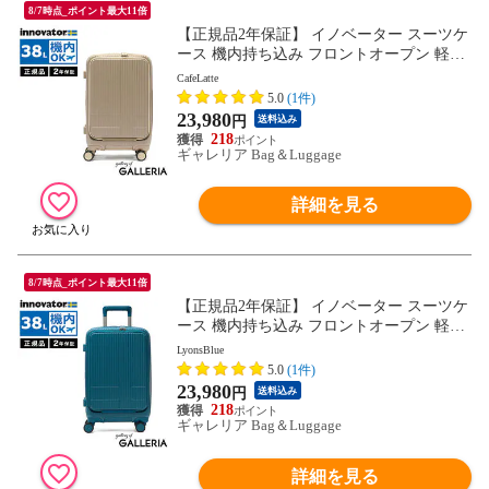
8/7時点_ポイント最大11倍
【正規品2年保証】 イノベーター スーツケ
ース 機内持ち込み フロントオープン 軽量
innovator キャリーケース ブランド 小さめ
CafeLatte
Sサイズ ストッパー TSAロック 3泊 4泊 38
5.0
(1件)
L Extreme Journey Cabin INV50
23,980
円
送料込み
218
ギャレリア Bag＆Luggage
詳細を見る
8/7時点_ポイント最大11倍
【正規品2年保証】 イノベーター スーツケ
ース 機内持ち込み フロントオープン 軽量
innovator キャリーケース ブランド 小さめ
LyonsBlue
Sサイズ ストッパー TSAロック 3泊 4泊 38
5.0
(1件)
L Extreme Journey Cabin INV50
23,980
円
送料込み
218
ギャレリア Bag＆Luggage
詳細を見る