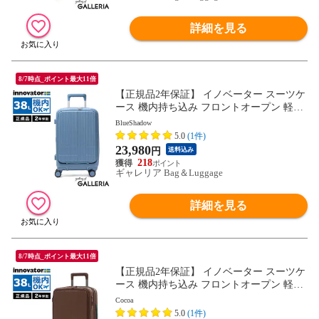
詳細を見る
8/7時点_ポイント最大11倍
【正規品2年保証】 イノベーター スーツケ
ース 機内持ち込み フロントオープン 軽量
innovator キャリーケース ブランド 小さめ
BlueShadow
Sサイズ ストッパー TSAロック 3泊 4泊 38
5.0
(1件)
L Extreme Journey Cabin INV50
23,980
円
送料込み
218
ギャレリア Bag＆Luggage
詳細を見る
8/7時点_ポイント最大11倍
【正規品2年保証】 イノベーター スーツケ
ース 機内持ち込み フロントオープン 軽量
innovator キャリーケース ブランド 小さめ
Cocoa
Sサイズ ストッパー TSAロック 3泊 4泊 38
5.0
(1件)