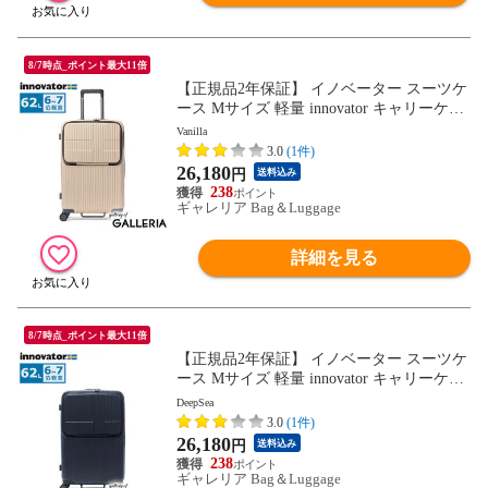
8/7時点_ポイント最大11倍
【正規品2年保証】 イノベーター スーツケ
ース Mサイズ 軽量 innovator キャリーケー
ス suitcase ストッパー フロントポケット キ
Vanilla
ャリーバッグ PC 静音 TSAロック 旅行 6泊
3.0
(1件)
7泊 Extreme Journey 62L Middle INV60
26,180
円
送料込み
238
ギャレリア Bag＆Luggage
詳細を見る
8/7時点_ポイント最大11倍
【正規品2年保証】 イノベーター スーツケ
ース Mサイズ 軽量 innovator キャリーケー
ス suitcase ストッパー フロントポケット キ
DeepSea
ャリーバッグ PC 静音 TSAロック 旅行 6泊
3.0
(1件)
7泊 Extreme Journey 62L Middle INV60
26,180
円
送料込み
238
ギャレリア Bag＆Luggage