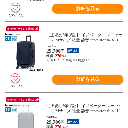
詳細を見る
8/7時点_ポイント最大11倍
【正規品2年保証】 イノベーター スーツケ
ース Mサイズ 軽量 静音 innovator キャリー
ケース ストッパー付き キャスターロック
DeepSea
29,700
マット おしゃれ ブランド 大きめ 7泊 8泊
円
送料込み
Extreme Journey 75L Middle INV650DOR
270
ギャレリア Bag＆Luggage
詳細を見る
8/7時点_ポイント最大11倍
【正規品2年保証】 イノベーター スーツケ
ース Mサイズ 軽量 静音 innovator キャリー
ケース ストッパー付き キャスターロック
PaleBlue
29,700
マット おしゃれ ブランド 大きめ 7泊 8泊
円
送料込み
Extreme Journey 75L Middle INV650DOR
270