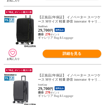
8/7時点_ポイント最大11倍
【正規品2年保証】 イノベーター スーツケ
ース Mサイズ 軽量 静音 innovator キャリー
ケース ストッパー付き キャスターロック
MadBlack
29,700
マット おしゃれ ブランド 大きめ 7泊 8泊
円
送料込み
Extreme Journey 75L Middle INV650DOR
270
ギャレリア Bag＆Luggage
詳細を見る
8/7時点_ポイント最大11倍
【正規品2年保証】 イノベーター スーツケ
ース Mサイズ 軽量 静音 innovator キャリー
ケース ストッパー付き キャスターロック
SteelGray
29,700
マット おしゃれ ブランド 大きめ 7泊 8泊
円
送料込み
Extreme Journey 75L Middle INV650DOR
270
ギャレリア Bag＆Luggage