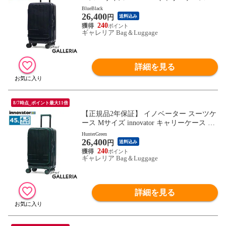
量 軽い ストッパー 静音 旅行 2泊 3泊 4泊 5
BlueBlack
26,400
泊 Extreme Journey 45L Middle INV550DOR-
円
送料込み
MIRR
240
ギャレリア Bag＆Luggage
詳細を見る
8/7時点_ポイント最大11倍
【正規品2年保証】 イノベーター スーツケ
ース Mサイズ innovator キャリーケース 軽
量 軽い ストッパー 静音 旅行 2泊 3泊 4泊 5
HunterGreen
26,400
泊 Extreme Journey 45L Middle INV550DOR-
円
送料込み
MIRR
240
ギャレリア Bag＆Luggage
詳細を見る