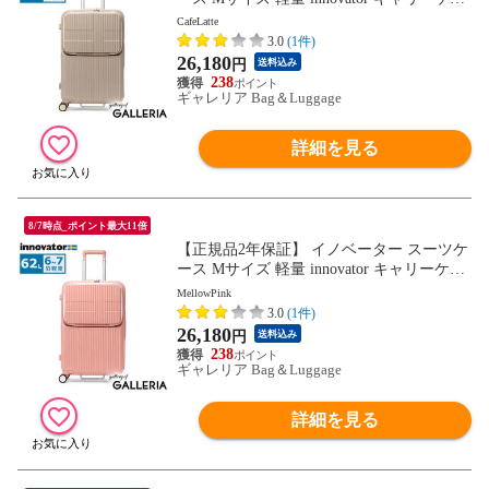
ス suitcase ストッパー フロントポケット キ
CafeLatte
ャリーバッグ PC 静音 TSAロック 旅行 6泊
3.0
(1件)
7泊 Extreme Journey 62L Middle INV60
26,180
円
送料込み
238
ギャレリア Bag＆Luggage
詳細を見る
8/7時点_ポイント最大11倍
【正規品2年保証】 イノベーター スーツケ
ース Mサイズ 軽量 innovator キャリーケー
ス suitcase ストッパー フロントポケット キ
MellowPink
ャリーバッグ PC 静音 TSAロック 旅行 6泊
3.0
(1件)
7泊 Extreme Journey 62L Middle INV60
26,180
円
送料込み
238
ギャレリア Bag＆Luggage
詳細を見る