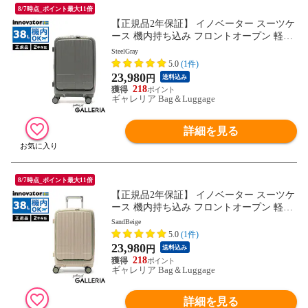
8/7時点_ポイント最大11倍
【正規品2年保証】 イノベーター スーツケ
ース 機内持ち込み フロントオープン 軽量
innovator キャリーケース ブランド 小さめ
SteelGray
Sサイズ ストッパー TSAロック 3泊 4泊 38
5.0
(1件)
L Extreme Journey Cabin INV50
23,980
円
送料込み
218
ギャレリア Bag＆Luggage
詳細を見る
8/7時点_ポイント最大11倍
【正規品2年保証】 イノベーター スーツケ
ース 機内持ち込み フロントオープン 軽量
innovator キャリーケース ブランド 小さめ
SandBeige
Sサイズ ストッパー TSAロック 3泊 4泊 38
5.0
(1件)
L Extreme Journey Cabin INV50
23,980
円
送料込み
218
ギャレリア Bag＆Luggage
詳細を見る