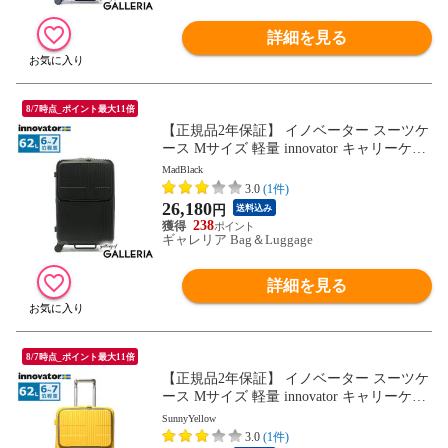
詳細を見る
8/7時点_ポイント最大11倍
【正規品2年保証】 イノベーター スーツケ
ース Mサイズ 軽量 innovator キャリーケー
ス suitcase ストッパー フロントポケット キ
MadBlack
ャリーバッグ PC 静音 TSAロック 旅行 6泊
3.0
(1件)
7泊 Extreme Journey 62L Middle INV60
26,180
円
送料込み
238
ギャレリア Bag＆Luggage
詳細を見る
8/7時点_ポイント最大11倍
【正規品2年保証】 イノベーター スーツケ
ース Mサイズ 軽量 innovator キャリーケー
ス suitcase ストッパー フロントポケット キ
SunnyYellow
ャリーバッグ PC 静音 TSAロック 旅行 6泊
3.0
(1件)