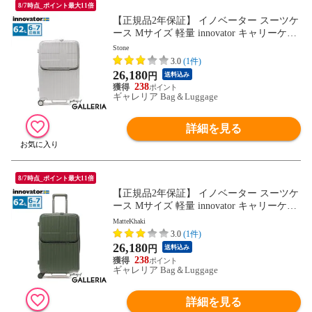
8/7時点_ポイント最大11倍
【正規品2年保証】 イノベーター スーツケ
ース Mサイズ 軽量 innovator キャリーケー
ス suitcase ストッパー フロントポケット キ
Stone
ャリーバッグ PC 静音 TSAロック 旅行 6泊
3.0
(1件)
7泊 Extreme Journey 62L Middle INV60
26,180
円
送料込み
238
ギャレリア Bag＆Luggage
詳細を見る
8/7時点_ポイント最大11倍
【正規品2年保証】 イノベーター スーツケ
ース Mサイズ 軽量 innovator キャリーケー
ス suitcase ストッパー フロントポケット キ
MatteKhaki
ャリーバッグ PC 静音 TSAロック 旅行 6泊
3.0
(1件)
7泊 Extreme Journey 62L Middle INV60
26,180
円
送料込み
238
ギャレリア Bag＆Luggage
詳細を見る