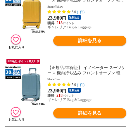
ース 機内持ち込み フロントオープン 軽量
innovator キャリーケース ブランド 小さめ
SunnyYellow
Sサイズ ストッパー TSAロック 3泊 4泊 38
5.0
(1件)
L Extreme Journey Cabin INV50
23,980
円
送料込み
218
ギャレリア Bag＆Luggage
詳細を見る
8/7時点_ポイント最大11倍
【正規品2年保証】 イノベーター スーツケ
ース 機内持ち込み フロントオープン 軽量
innovator キャリーケース ブランド 小さめ
ShadeBlue
Sサイズ ストッパー TSAロック 3泊 4泊 38
5.0
(1件)
L Extreme Journey Cabin INV50
23,980
円
送料込み
218
ギャレリア Bag＆Luggage
詳細を見る