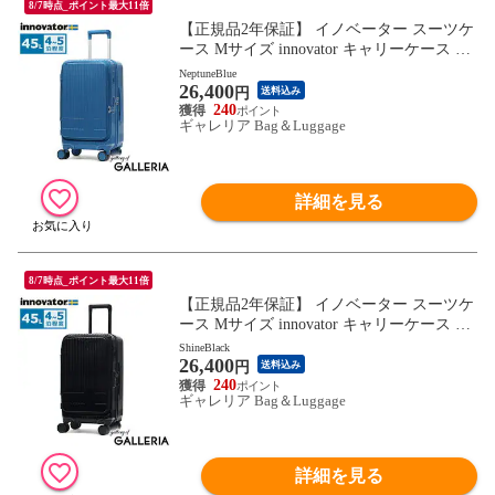
8/7時点_ポイント最大11倍
【正規品2年保証】 イノベーター スーツケ
ース Mサイズ innovator キャリーケース 軽
量 軽い ストッパー 静音 旅行 2泊 3泊 4泊 5
NeptuneBlue
26,400
泊 Extreme Journey 45L Middle INV550DOR-
円
送料込み
MIRR
240
ギャレリア Bag＆Luggage
詳細を見る
8/7時点_ポイント最大11倍
【正規品2年保証】 イノベーター スーツケ
ース Mサイズ innovator キャリーケース 軽
量 軽い ストッパー 静音 旅行 2泊 3泊 4泊 5
ShineBlack
26,400
泊 Extreme Journey 45L Middle INV550DOR-
円
送料込み
MIRR
240
ギャレリア Bag＆Luggage
詳細を見る