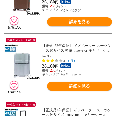
7泊 Extreme Journey 62L Middle INV60
26,180
円
送料込み
238
ギャレリア Bag＆Luggage
詳細を見る
8/7時点_ポイント最大11倍
【正規品2年保証】 イノベーター スーツケ
ース Mサイズ 軽量 innovator キャリーケー
ス suitcase ストッパー フロントポケット キ
PaleBlue
ャリーバッグ PC 静音 TSAロック 旅行 6泊
3.0
(1件)
7泊 Extreme Journey 62L Middle INV60
26,180
円
送料込み
238
ギャレリア Bag＆Luggage
詳細を見る
8/7時点_ポイント最大11倍
【正規品2年保証】 イノベーター スーツケ
ース Mサイズ innovator キャリーケース 軽