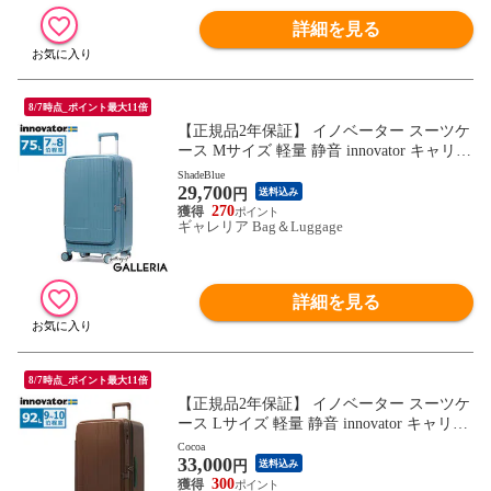
詳細を見る
8/7時点_ポイント最大11倍
【正規品2年保証】 イノベーター スーツケ
ース Mサイズ 軽量 静音 innovator キャリー
ケース ストッパー付き キャスターロック
ShadeBlue
29,700
マット おしゃれ ブランド 大きめ 7泊 8泊
円
送料込み
Extreme Journey 75L Middle INV650DOR
270
ギャレリア Bag＆Luggage
詳細を見る
8/7時点_ポイント最大11倍
【正規品2年保証】 イノベーター スーツケ
ース Lサイズ 軽量 静音 innovator キャリー
ケース 大容量 マット ブランド TSA フロ
Cocoa
33,000
ントオープン ストッパー付き 9泊 10泊 Ext
円
送料込み
reme Journey 92L Large INV750DOR
300