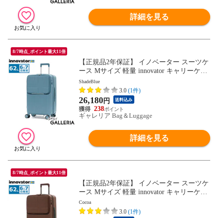
詳細を見る
8/7時点_ポイント最大11倍
【正規品2年保証】 イノベーター スーツケ
ース Mサイズ 軽量 innovator キャリーケー
ス suitcase ストッパー フロントポケット キ
ShadeBlue
ャリーバッグ PC 静音 TSAロック 旅行 6泊
3.0
(1件)
7泊 Extreme Journey 62L Middle INV60
26,180
円
送料込み
238
ギャレリア Bag＆Luggage
詳細を見る
8/7時点_ポイント最大11倍
【正規品2年保証】 イノベーター スーツケ
ース Mサイズ 軽量 innovator キャリーケー
ス suitcase ストッパー フロントポケット キ
Cocoa
ャリーバッグ PC 静音 TSAロック 旅行 6泊
3.0
(1件)