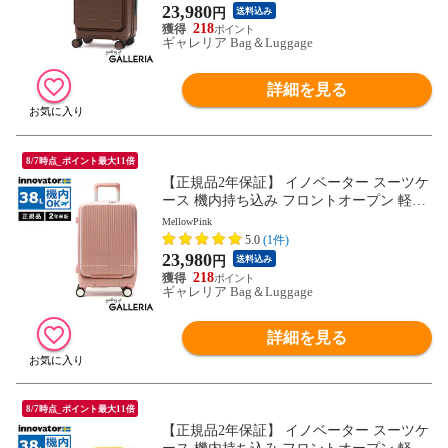
L Extreme Journey Cabin INV50
23,980
円
送料込み
218
ギャレリア Bag＆Luggage
詳細を見る
8/7時点_ポイント最大11倍
【正規品2年保証】 イノベーター スーツケ
ース 機内持ち込み フロントオープン 軽量
innovator キャリーケース ブランド 小さめ
MellowPink
Sサイズ ストッパー TSAロック 3泊 4泊 38
5.0
(1件)
L Extreme Journey Cabin INV50
23,980
円
送料込み
218
ギャレリア Bag＆Luggage
詳細を見る
8/7時点_ポイント最大11倍
【正規品2年保証】 イノベーター スーツケ