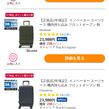
8/7時点_ポイント最大11倍
【正規品2年保証】 イノベーター スーツケ
ース 機内持ち込み フロントオープン 軽量
innovator キャリーケース ブランド 小さめ
MatteKhaki
Sサイズ ストッパー TSAロック 3泊 4泊 38
5.0
(1件)
L Extreme Journey Cabin INV50
23,980
円
送料込み
218
ギャレリア Bag＆Luggage
詳細を見る
8/7時点_ポイント最大11倍
【正規品2年保証】 イノベーター スーツケ
ース 機内持ち込み フロントオープン 軽量
innovator キャリーケース ブランド 小さめ
CharcoalGray
Sサイズ ストッパー TSAロック 3泊 4泊 38
5.0
(1件)
L Extreme Journey Cabin INV50
23,980
円
送料込み
218
ギャレリア Bag＆Luggage