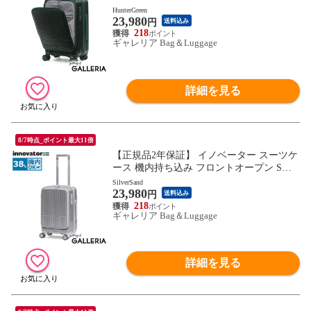
イズ innovator キャリーケース ストッパー
HunterGreen
23,980
付き 軽量 ブランド 静音 3泊 4泊 Extreme Jo
円
送料込み
urney 38L Cabin INV50
218
ギャレリア Bag＆Luggage
詳細を見る
8/7時点_ポイント最大11倍
【正規品2年保証】 イノベーター スーツケ
ース 機内持ち込み フロントオープン Sサ
イズ innovator キャリーケース ストッパー
SilverSand
23,980
付き 軽量 ブランド 静音 3泊 4泊 Extreme Jo
円
送料込み
urney 38L Cabin INV50
218
ギャレリア Bag＆Luggage
詳細を見る