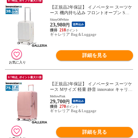
8/7時点_ポイント最大11倍
【正規品2年保証】 イノベーター スーツケ
ース 機内持ち込み フロントオープン Sサ
イズ innovator キャリーケース ストッパー
ShinyOffWhite
23,980
付き 軽量 ブランド 静音 3泊 4泊 Extreme Jo
円
送料込み
urney 38L Cabin INV50
218
ギャレリア Bag＆Luggage
詳細を見る
8/7時点_ポイント最大11倍
【正規品2年保証】 イノベーター スーツケ
ース Mサイズ 軽量 静音 innovator キャリー
ケース ストッパー付き キャスターロック
MellowPink
29,700
マット おしゃれ ブランド 大きめ 7泊 8泊
円
送料込み
Extreme Journey 75L Middle INV650DOR
270
ギャレリア Bag＆Luggage
詳細を見る