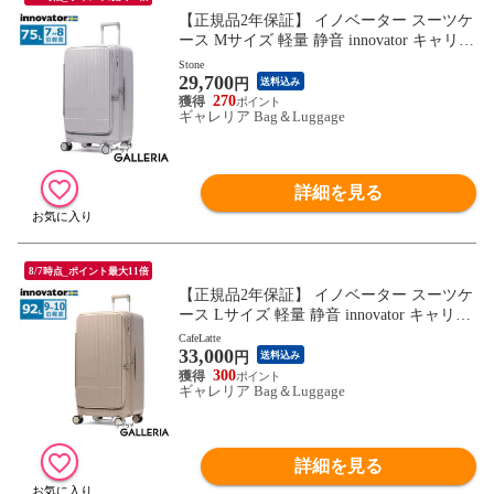
【正規品2年保証】 イノベーター スーツケ
ース Mサイズ 軽量 静音 innovator キャリー
ケース ストッパー付き キャスターロック
Stone
29,700
マット おしゃれ ブランド 大きめ 7泊 8泊
円
送料込み
Extreme Journey 75L Middle INV650DOR
270
ギャレリア Bag＆Luggage
詳細を見る
8/7時点_ポイント最大11倍
【正規品2年保証】 イノベーター スーツケ
ース Lサイズ 軽量 静音 innovator キャリー
ケース 大容量 マット ブランド TSA フロ
CafeLatte
33,000
ントオープン ストッパー付き 9泊 10泊 Ext
円
送料込み
reme Journey 92L Large INV750DOR
300
ギャレリア Bag＆Luggage
詳細を見る