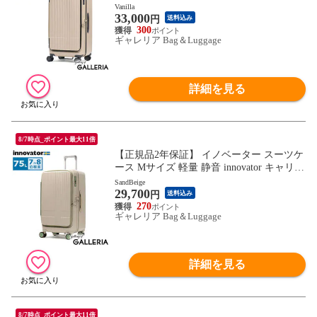
ケース 大容量 マット ブランド TSA フロ
Vanilla
33,000
ントオープン ストッパー付き 9泊 10泊 Ext
円
送料込み
reme Journey 92L Large INV750DOR
300
ギャレリア Bag＆Luggage
詳細を見る
8/7時点_ポイント最大11倍
【正規品2年保証】 イノベーター スーツケ
ース Mサイズ 軽量 静音 innovator キャリー
ケース ストッパー付き キャスターロック
SandBeige
29,700
マット おしゃれ ブランド 大きめ 7泊 8泊
円
送料込み
Extreme Journey 75L Middle INV650DOR
270
ギャレリア Bag＆Luggage
詳細を見る
8/7時点_ポイント最大11倍