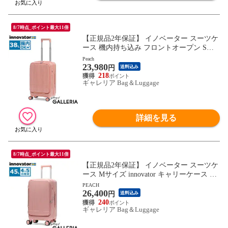
8/7時点_ポイント最大11倍
【正規品2年保証】 イノベーター スーツケ
ース 機内持ち込み フロントオープン Sサ
イズ innovator キャリーケース ストッパー
Peach
23,980
付き 軽量 ブランド 静音 3泊 4泊 Extreme Jo
円
送料込み
urney 38L Cabin INV50
218
ギャレリア Bag＆Luggage
詳細を見る
8/7時点_ポイント最大11倍
【正規品2年保証】 イノベーター スーツケ
ース Mサイズ innovator キャリーケース 軽
量 軽い ストッパー 静音 旅行 2泊 3泊 4泊 5
PEACH
26,400
泊 Extreme Journey 45L Middle INV550DOR-
円
送料込み
MIRR
240
ギャレリア Bag＆Luggage