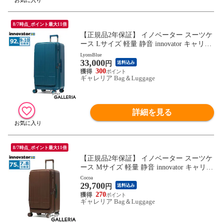
8/7時点_ポイント最大11倍
【正規品2年保証】 イノベーター スーツケ
ース Lサイズ 軽量 静音 innovator キャリー
ケース 大容量 マット ブランド TSA フロ
LyonsBlue
33,000
ントオープン ストッパー付き 9泊 10泊 Ext
円
送料込み
reme Journey 92L Large INV750DOR
300
ギャレリア Bag＆Luggage
詳細を見る
8/7時点_ポイント最大11倍
【正規品2年保証】 イノベーター スーツケ
ース Mサイズ 軽量 静音 innovator キャリー
ケース ストッパー付き キャスターロック
Cocoa
29,700
マット おしゃれ ブランド 大きめ 7泊 8泊
円
送料込み
Extreme Journey 75L Middle INV650DOR
270
ギャレリア Bag＆Luggage