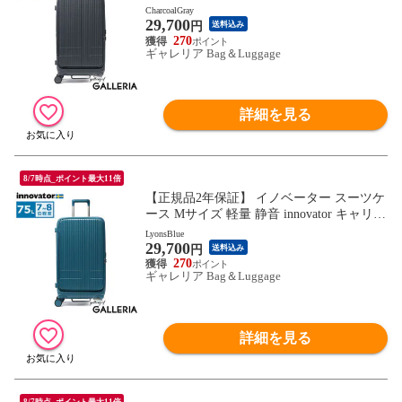
ケース ストッパー付き キャスターロック
CharcoalGray
29,700
マット おしゃれ ブランド 大きめ 7泊 8泊
円
送料込み
Extreme Journey 75L Middle INV650DOR
270
ギャレリア Bag＆Luggage
詳細を見る
8/7時点_ポイント最大11倍
【正規品2年保証】 イノベーター スーツケ
ース Mサイズ 軽量 静音 innovator キャリー
ケース ストッパー付き キャスターロック
LyonsBlue
29,700
マット おしゃれ ブランド 大きめ 7泊 8泊
円
送料込み
Extreme Journey 75L Middle INV650DOR
270
ギャレリア Bag＆Luggage
詳細を見る
8/7時点_ポイント最大11倍