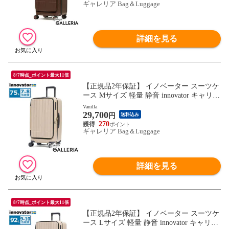
ギャレリア Bag＆Luggage
詳細を見る
8/7時点_ポイント最大11倍
【正規品2年保証】 イノベーター スーツケ
ース Mサイズ 軽量 静音 innovator キャリー
ケース ストッパー付き キャスターロック
Vanilla
29,700
マット おしゃれ ブランド 大きめ 7泊 8泊
円
送料込み
Extreme Journey 75L Middle INV650DOR
270
ギャレリア Bag＆Luggage
詳細を見る
8/7時点_ポイント最大11倍
【正規品2年保証】 イノベーター スーツケ
ース Lサイズ 軽量 静音 innovator キャリー