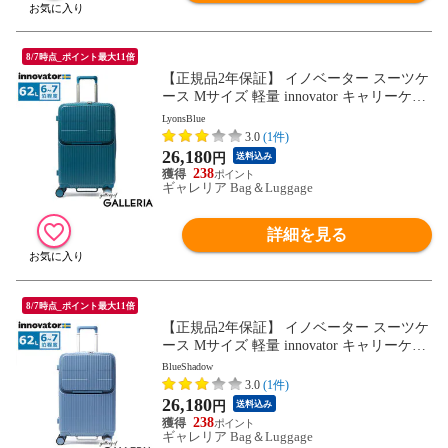
8/7時点_ポイント最大11倍
【正規品2年保証】 イノベーター スーツケ
ース Mサイズ 軽量 innovator キャリーケー
ス suitcase ストッパー フロントポケット キ
LyonsBlue
ャリーバッグ PC 静音 TSAロック 旅行 6泊
3.0
(1件)
7泊 Extreme Journey 62L Middle INV60
26,180
円
送料込み
238
ギャレリア Bag＆Luggage
詳細を見る
8/7時点_ポイント最大11倍
【正規品2年保証】 イノベーター スーツケ
ース Mサイズ 軽量 innovator キャリーケー
ス suitcase ストッパー フロントポケット キ
BlueShadow
ャリーバッグ PC 静音 TSAロック 旅行 6泊
3.0
(1件)
7泊 Extreme Journey 62L Middle INV60
26,180
円
送料込み
238
ギャレリア Bag＆Luggage