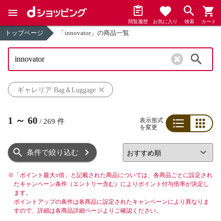
閲覧履歴
お気に入り
検索
カート
トップページ
「innovator」の商品一覧
検索
ギャレリア Bag＆Luggage
1
～
60
表示形式
/
269
件
を変更
リスト
グリッド
条件で絞り込む
※
「ポイント最大○倍」と記載された商品については、各商品ごとに設定され
たキャンペーン条件（エントリー含む）によりポイント付与倍率が決定し
ます。
ポイントアップの条件は各商品に設定されたキャンペーンにより異なりま
すので、詳細は各商品詳細ページよりご確認ください。