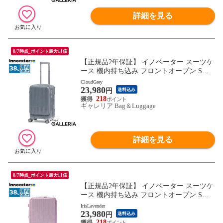
詳細を見る
8/7時点_ポイント最大11倍
【正規品2年保証】 イノベーター スーツケ
ース 機内持ち込み フロントオープン Sサ
イズ innovator キャリーケース ストッパー
CloudGrey
23,980
付き 軽量 ブランド 静音 3泊 4泊 Extreme Jo
円
送料込み
urney 38L Cabin INV50
218
ギャレリア Bag＆Luggage
詳細を見る
8/7時点_ポイント最大11倍
【正規品2年保証】 イノベーター スーツケ
ース 機内持ち込み フロントオープン Sサ
イズ innovator キャリーケース ストッパー
IrisLavender
23,980
付き 軽量 ブランド 静音 3泊 4泊 Extreme Jo
円
送料込み
urney 38L Cabin INV50
218