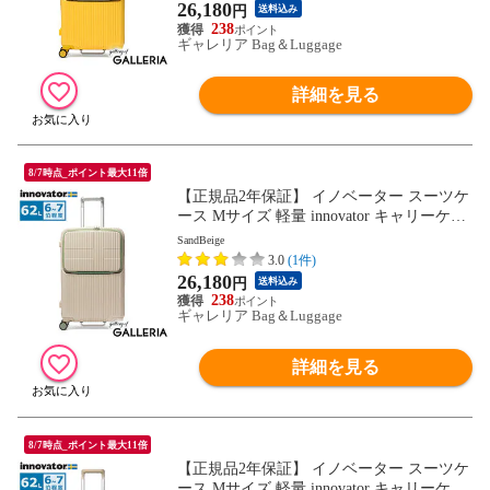
7泊 Extreme Journey 62L Middle INV60
26,180
円
送料込み
238
ギャレリア Bag＆Luggage
詳細を見る
8/7時点_ポイント最大11倍
【正規品2年保証】 イノベーター スーツケ
ース Mサイズ 軽量 innovator キャリーケー
ス suitcase ストッパー フロントポケット キ
SandBeige
ャリーバッグ PC 静音 TSAロック 旅行 6泊
3.0
(1件)
7泊 Extreme Journey 62L Middle INV60
26,180
円
送料込み
238
ギャレリア Bag＆Luggage
詳細を見る
8/7時点_ポイント最大11倍
【正規品2年保証】 イノベーター スーツケ
ース Mサイズ 軽量 innovator キャリーケー