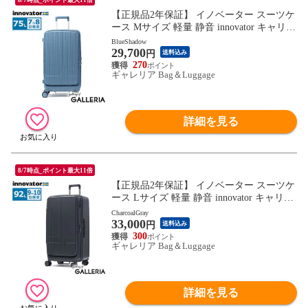
【正規品2年保証】 イノベーター スーツケ
ース Mサイズ 軽量 静音 innovator キャリー
ケース ストッパー付き キャスターロック
BlueShadow
29,700
マット おしゃれ ブランド 大きめ 7泊 8泊
円
送料込み
Extreme Journey 75L Middle INV650DOR
270
ギャレリア Bag＆Luggage
詳細を見る
8/7時点_ポイント最大11倍
【正規品2年保証】 イノベーター スーツケ
ース Lサイズ 軽量 静音 innovator キャリー
ケース 大容量 マット ブランド TSA フロ
CharcoalGray
33,000
ントオープン ストッパー付き 9泊 10泊 Ext
円
送料込み
reme Journey 92L Large INV750DOR
300
ギャレリア Bag＆Luggage
詳細を見る