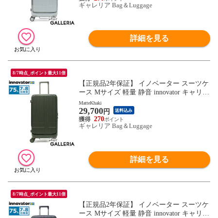
ギャレリア Bag＆Luggage
詳細を見る
8/7時点_ポイント最大11倍
【正規品2年保証】 イノベーター スーツケ
ース Mサイズ 軽量 静音 innovator キャリー
ケース ストッパー付き キャスターロック
MatteKhaki
29,700
マット おしゃれ ブランド 大きめ 7泊 8泊
円
送料込み
Extreme Journey 75L Middle INV650DOR
270
ギャレリア Bag＆Luggage
詳細を見る
8/7時点_ポイント最大11倍
【正規品2年保証】 イノベーター スーツケ
ース Mサイズ 軽量 静音 innovator キャリー