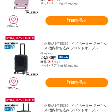
ギャレリア Bag＆Luggage
詳細を見る
8/7時点_ポイント最大11倍
【正規品2年保証】 イノベーター スーツケ
ース 機内持ち込み フロントオープン Sサ
イズ innovator キャリーケース ストッパー
GlossyNavy
23,980
付き 軽量 ブランド 静音 3泊 4泊 Extreme Jo
円
送料込み
urney 38L Cabin INV50
218
ギャレリア Bag＆Luggage
詳細を見る
8/7時点_ポイント最大11倍
【正規品2年保証】 イノベーター スーツケ
ース 機内持ち込み フロントオープン Sサ