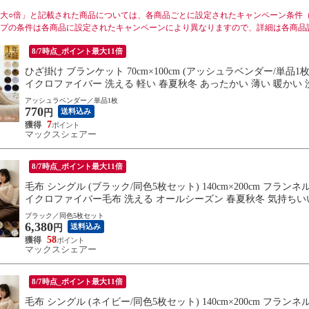
大○倍」と記載された商品については、各商品ごとに設定されたキャンペーン条件
プの条件は各商品に設定されたキャンペーンにより異なりますので、詳細は各商品
8/7時点_ポイント最大11倍
ひざ掛け ブランケット 70cm×100cm (アッシュラベンダー/単品
イクロファイバー 洗える 軽い 春夏秋冬 あったかい 薄い 暖かい 
アッシュラベンダー／単品1枚
770
送料込み
円
7
マックスシェアー
8/7時点_ポイント最大11倍
毛布 シングル (ブラック/同色5枚セット) 140cm×200cm フラ
イクロファイバー毛布 洗える オールシーズン 春夏秋冬 気持ちいい
送料無料
ブラック／同色5枚セット
6,380
送料込み
円
58
マックスシェアー
8/7時点_ポイント最大11倍
毛布 シングル (ネイビー/同色5枚セット) 140cm×200cm フラ