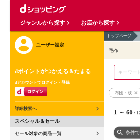
ジャンルから探す
お店から探す
トップページ
ユーザー設定
毛布
dポイントがつかえる＆たまる
dアカウントでログイン・登録
布団・枕
詳細検索へ
1
～
60
/
1
スペシャル＆セール
条件で
セール対象の商品一覧