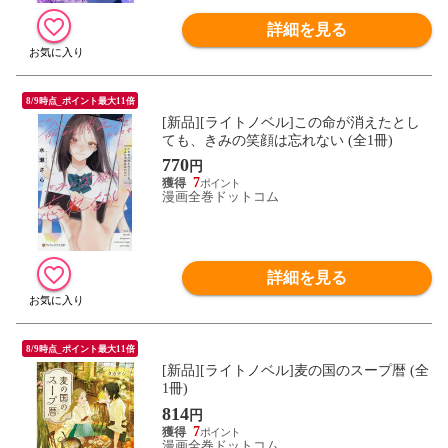
詳細を見る
8/9時点_ポイント最大11倍
[新品][ライトノベル]この命が消えたとし
ても、きみの笑顔は忘れない (全1冊)
770
円
7
漫画全巻ドットコム
詳細を見る
8/9時点_ポイント最大11倍
[新品][ライトノベル]麦の国のスープ暦 (全
1冊)
814
円
7
漫画全巻ドットコム