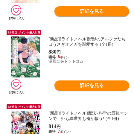
詳細を見る
8/9時点_ポイント最大11倍
[新品][ライトノベル]野獣のアルファたち
はうさぎオメガを溺愛する (全1冊)
880
円
8
漫画全巻ドットコム
詳細を見る
8/9時点_ポイント最大11倍
[新品][ライトノベル]魔法×科学の最強マシ
ンで、姫も異世界も俺が救う! (全1冊)
814
円
7