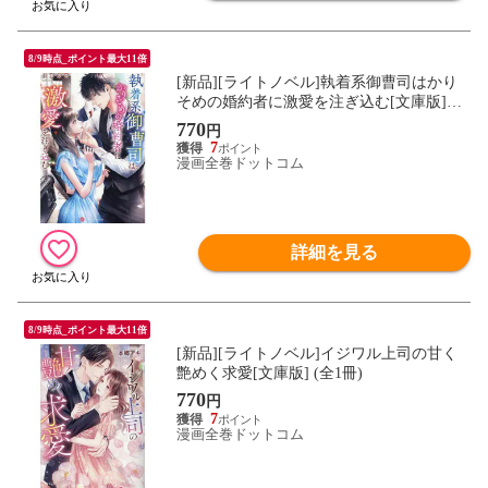
8/9時点_ポイント最大11倍
[新品][ライトノベル]執着系御曹司はかり
そめの婚約者に激愛を注ぎ込む[文庫版]
(全1冊)
770
円
7
漫画全巻ドットコム
詳細を見る
8/9時点_ポイント最大11倍
[新品][ライトノベル]イジワル上司の甘く
艶めく求愛[文庫版] (全1冊)
770
円
7
漫画全巻ドットコム