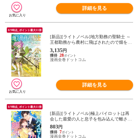
詳細を見る
8/9時点_ポイント最大11倍
[新品][ライトノベル]地方勤務の聖騎士 ～
王都勤務から農村に飛ばされたので畑を耕
したり動物の世話をしながらのんびり仕事
3,135
円
します～ (全2冊) 全巻セット
28
漫画全巻ドットコム
詳細を見る
8/9時点_ポイント最大11倍
[新品][ライトノベル]極上パイロットは再
会した最愛の人と息子を包み込んで離さな
い (全1冊)
803
円
7
漫画全巻ドットコム