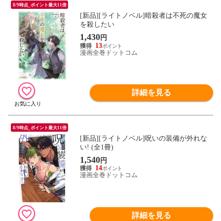
8/9時点_ポイント最大11倍
[新品][ライトノベル]暗殺者は不死の魔女
を殺したい
1,430
円
13
漫画全巻ドットコム
詳細を見る
8/9時点_ポイント最大11倍
[新品][ライトノベル]呪いの装備が外れな
い! (全1冊)
1,540
円
14
漫画全巻ドットコム
詳細を見る