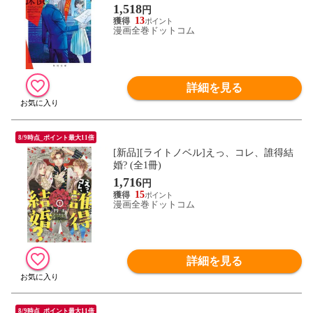
1,518
円
13
漫画全巻ドットコム
詳細を見る
8/9時点_ポイント最大11倍
[新品][ライトノベル]えっ、コレ、誰得結
婚? (全1冊)
1,716
円
15
漫画全巻ドットコム
詳細を見る
8/9時点_ポイント最大11倍