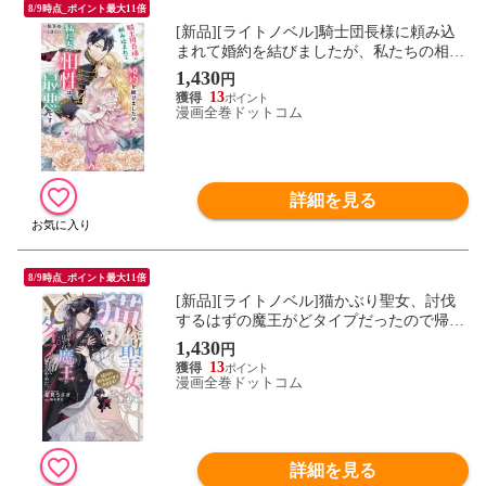
8/9時点_ポイント最大11倍
[新品][ライトノベル]騎士団長様に頼み込
まれて婚約を結びましたが、私たちの相性
は最悪です (全1冊)
1,430
円
13
漫画全巻ドットコム
詳細を見る
8/9時点_ポイント最大11倍
[新品][ライトノベル]猫かぶり聖女、討伐
するはずの魔王がどタイプだったので帰る
のやめた。 (全1冊)
1,430
円
13
漫画全巻ドットコム
詳細を見る