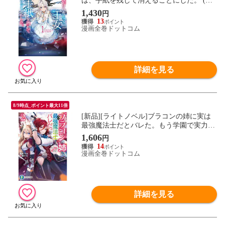
は、手紙を残して消えることにした。 (全1
冊)
1,430
円
13
漫画全巻ドットコム
詳細を見る
8/9時点_ポイント最大11倍
[新品][ライトノベル]ブラコンの姉に実は
最強魔法士だとバレた。もう学園で実力を
隠せない (全2冊) 全巻セット
1,606
円
14
漫画全巻ドットコム
詳細を見る