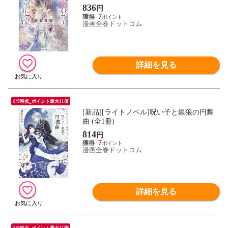
836
円
7
漫画全巻ドットコム
詳細を見る
8/9時点_ポイント最大11倍
[新品][ライトノベル]呪い子と銀狼の円舞
曲 (全1冊)
814
円
7
漫画全巻ドットコム
詳細を見る
8/9時点_ポイント最大11倍