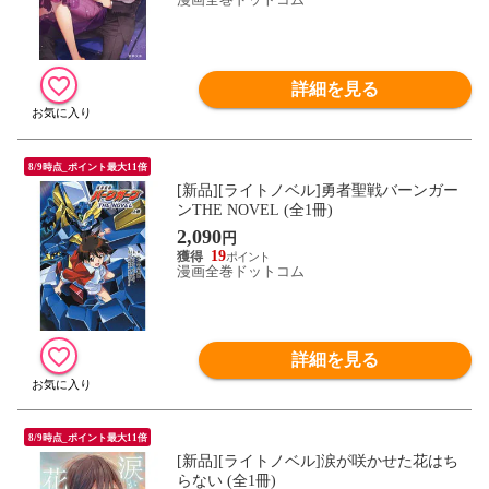
詳細を見る
8/9時点_ポイント最大11倍
[新品][ライトノベル]勇者聖戦バーンガー
ンTHE NOVEL (全1冊)
2,090
円
19
漫画全巻ドットコム
詳細を見る
8/9時点_ポイント最大11倍
[新品][ライトノベル]涙が咲かせた花はち
らない (全1冊)