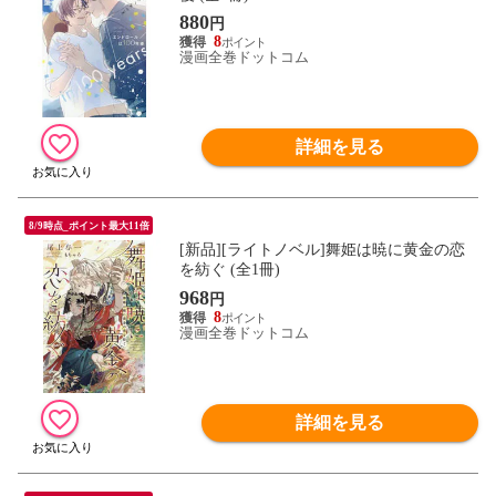
880
円
8
漫画全巻ドットコム
詳細を見る
8/9時点_ポイント最大11倍
[新品][ライトノベル]舞姫は暁に黄金の恋
を紡ぐ (全1冊)
968
円
8
漫画全巻ドットコム
詳細を見る