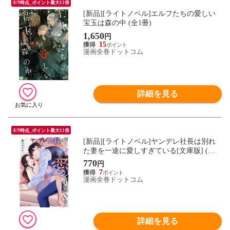
8/9時点_ポイント最大11倍
[新品][ライトノベル]エルフたちの愛しい
宝玉は森の中 (全1冊)
1,650
円
15
漫画全巻ドットコム
詳細を見る
8/9時点_ポイント最大11倍
[新品][ライトノベル]ヤンデレ社長は別れ
た妻を一途に愛しすぎている[文庫版] (全1
冊)
770
円
7
漫画全巻ドットコム
詳細を見る