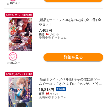
8/9時点_ポイント最大11倍
[新品][ライトノベル]鬼の花嫁 (全10冊) 全
巻セット
7,403
円
67
漫画全巻ドットコム
詳細を見る
8/9時点_ポイント最大11倍
[新品][ライトノベル]陰キャの僕に罰ゲー
ムで告白してきたはずのギャルが、どう見
ても僕にベタ惚れです (全14冊) 全巻セット
10,813
円
送料無料
98
漫画全巻ドットコム