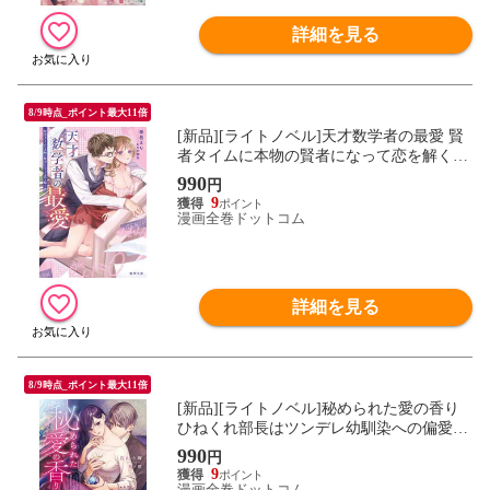
詳細を見る
8/9時点_ポイント最大11倍
[新品][ライトノベル]天才数学者の最愛 賢
者タイムに本物の賢者になって恋を解く彼
(全1冊)
990
円
9
漫画全巻ドットコム
詳細を見る
8/9時点_ポイント最大11倍
[新品][ライトノベル]秘められた愛の香り
ひねくれ部長はツンデレ幼馴染への偏愛が
止められない (全1冊)
990
円
9
漫画全巻ドットコム