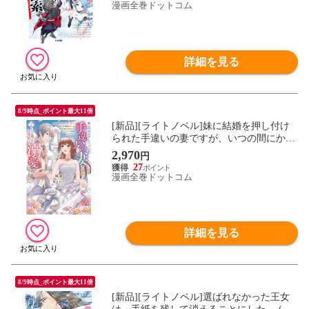
漫画全巻ドットコム
詳細を見る
8/9時点_ポイント最大11倍
[新品][ライトノベル]妹に結婚を押し付け
られた手違いの妻ですが、いつの間にか辺
境伯に溺愛されてました～半年後の離婚ま
2,970
円
でひっそり過ごすつもりが、趣味の薬作り
27
がきっかけで従者や兵士と仲良くなって毎
漫画全巻ドットコム
日が楽しいです～ (全2冊) 全巻セット
詳細を見る
8/9時点_ポイント最大11倍
[新品][ライトノベル]選ばれなかった王女