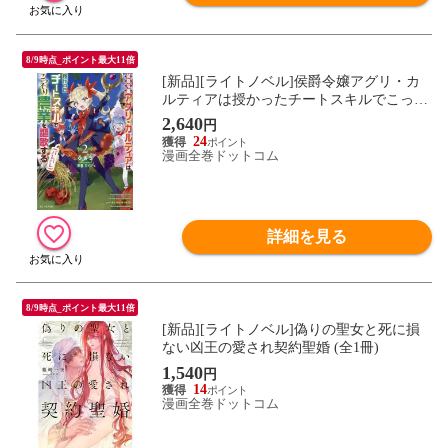
8/9時点_ポイント最大11倍
[新品][ライトノベル]侯爵令嬢アグリ・カ
ルティアは授かったチートスキルでこっそ
り農業を謳歌する(バレバレ) (全2冊) 全巻
2,640
円
セット
24
漫画全巻ドットコム
詳細を見る
8/9時点_ポイント最大11倍
[新品][ライトノベル]偽りの聖女と死に損
ない凶王の愛され契約聖婚 (全1冊)
1,540
円
14
漫画全巻ドットコム