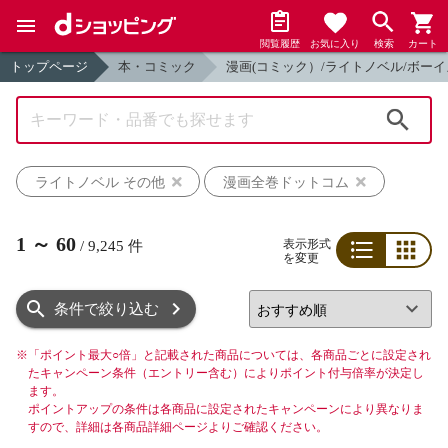
閲覧履歴
お気に入り
検索
カート
トップページ
本・コミック
漫画(コミック）/ライトノベル/ボーイ
検索
ライトノベル その他
漫画全巻ドットコム
1
～
60
表示形式
/
9,245
件
を変更
リスト
グリッド
条件で絞り込む
※
「ポイント最大○倍」と記載された商品については、各商品ごとに設定され
たキャンペーン条件（エントリー含む）によりポイント付与倍率が決定し
ます。
ポイントアップの条件は各商品に設定されたキャンペーンにより異なりま
すので、詳細は各商品詳細ページよりご確認ください。