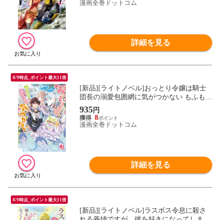
漫画全巻ドットコム
詳細を見る
8/9時点_ポイント最大11倍
[新品][ライトノベル]おっとり令嬢は騎士
団長の溺愛包囲網に気がつかない もふもふ
してたら求婚ですか?+新婚夫婦の大胆ピク
935
円
ニック[文庫版] (全1冊)
8
漫画全巻ドットコム
詳細を見る
8/9時点_ポイント最大11倍
[新品][ライトノベル]ラスボス令息に殺さ
れる義姉ですが、彼を好きになってしまい