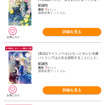
ました。 (全1冊)
858
円
7
漫画全巻ドットコム
詳細を見る
8/9時点_ポイント最大11倍
[新品][ライトノベル]ぷちっとキレた令嬢
パトリシアは人生を謳歌することにした
(全1冊)
858
円
7
漫画全巻ドットコム
詳細を見る