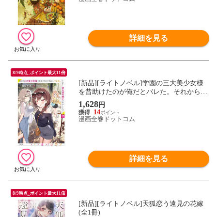
詳細を見る
8/9時点_ポイント最大11倍
[新品][ライトノベル]学園の三大美少女様
を昔助けたのが俺だとバレた。それから彼
女達の様子がおかしくなった (全2冊) 全巻
1,628
円
セット
14
漫画全巻ドットコム
詳細を見る
8/9時点_ポイント最大11倍
[新品][ライトノベル]天狐恋う遠見の花嫁
(全1冊)