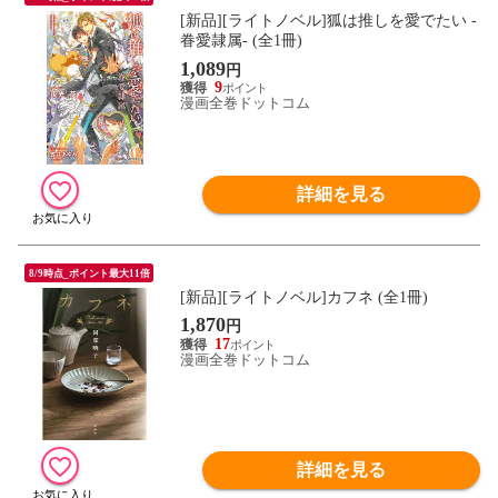
[新品][ライトノベル]狐は推しを愛でたい -
眷愛隷属- (全1冊)
1,089
円
9
漫画全巻ドットコム
詳細を見る
8/9時点_ポイント最大11倍
[新品][ライトノベル]カフネ (全1冊)
1,870
円
17
漫画全巻ドットコム
詳細を見る