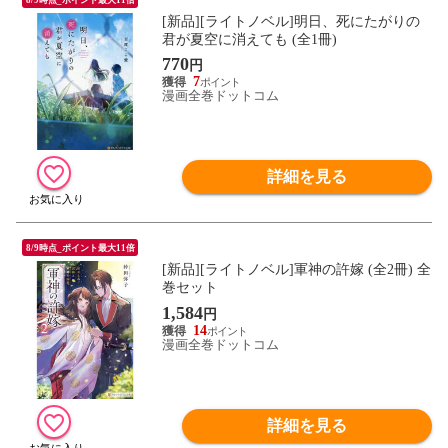
[新品][ライトノベル]明日、死にたがりの
君が夏空に消えても (全1冊)
770
円
7
漫画全巻ドットコム
詳細を見る
8/9時点_ポイント最大11倍
[新品][ライトノベル]軍神の許嫁 (全2冊) 全
巻セット
1,584
円
14
漫画全巻ドットコム
詳細を見る