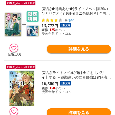
8/9時点_ポイント最大11倍
[新品]◆特典あり◆[ライトノベル]薬屋の
ひとりごと (全16冊)[ミニ色紙付き] 全巻セ
ット
4.0
(1件)
13,772
円
送料無料
125
漫画全巻ドットコム
詳細を見る
8/9時点_ポイント最大11倍
[新品][ライトノベル]俺は全てを【パリ
イ】する ～逆勘違いの世界最強は冒険者に
なりたい～ (全12冊) 全巻セット
16,500
円
送料無料
150
漫画全巻ドットコム
詳細を見る