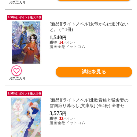
8/9時点_ポイント最大11倍
[新品][ライトノベル]女帝からは逃げない
と。 (全1冊)
1,540
円
14
漫画全巻ドットコム
詳細を見る
8/9時点_ポイント最大11倍
[新品][ライトノベル]北欧貴族と猛禽妻の
雪国狩り暮らし[文庫版] (全4冊) 全巻セッ
ト
3,575
円
32
漫画全巻ドットコム