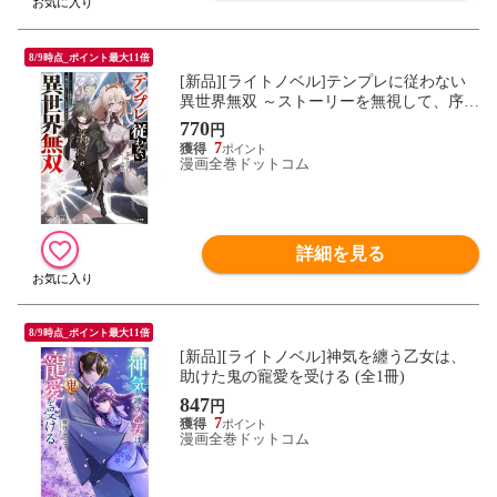
8/9時点_ポイント最大11倍
[新品][ライトノベル]テンプレに従わない
異世界無双 ～ストーリーを無視して、序盤
で死ぬざまあキャラを育成し世界を攻略し
770
円
ます～ (全1冊)
7
漫画全巻ドットコム
詳細を見る
8/9時点_ポイント最大11倍
[新品][ライトノベル]神気を纏う乙女は、
助けた鬼の寵愛を受ける (全1冊)
847
円
7
漫画全巻ドットコム