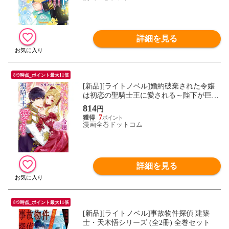
詳細を見る
8/9時点_ポイント最大11倍
[新品][ライトノベル]婚約破棄された令嬢
は初恋の聖騎士王に愛される～陛下が巨根
で大変です!～ (全1冊)
814
円
7
漫画全巻ドットコム
詳細を見る
8/9時点_ポイント最大11倍
[新品][ライトノベル]事故物件探偵 建築
士・天木悟シリーズ (全2冊) 全巻セット