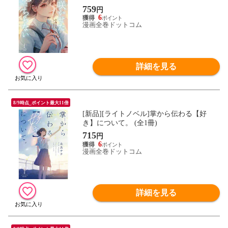
759
円
6
漫画全巻ドットコム
詳細を見る
8/9時点_ポイント最大11倍
[新品][ライトノベル]掌から伝わる【好
き】について。 (全1冊)
715
円
6
漫画全巻ドットコム
詳細を見る