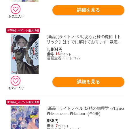
詳細を見る
8/9時点_ポイント最大11倍
[新品][ライトノベル]あなた様の魔術【ト
リック】はすでに解けております -裁定魔
術師レポフスキー卿とその侍女の事件簿-
1,804
円
(全2冊) 全巻セット
16
漫画全巻ドットコム
詳細を見る
8/9時点_ポイント最大11倍
[新品][ライトノベル]妖精の物理学 -PHysics
PHenomenon PHantom- (全1冊)
858
円
7