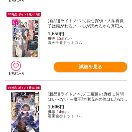
8/9時点_ポイント最大11倍
[新品][ライトノベル]読心探偵・大葉香夏
子は頭がわるい ～心が読めるから真犯人特
定までは余裕ですけど証明方法が全然わか
1,650
円
りません～ (全2冊) 全巻セット
15
漫画全巻ドットコム
詳細を見る
8/9時点_ポイント最大11倍
[新品][ライトノベル]二度目の勇者に仲間
はいらない ～魔王討伐済みの俺は伝説の武
器の在りかも魔族の弱点もすべて知ってい
1,606
円
る～ (全2冊) 全巻セット
14
漫画全巻ドットコム