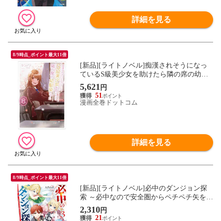
詳細を見る
8/9時点_ポイント最大11倍
[新品][ライトノベル]痴漢されそうになっ
ているS級美少女を助けたら隣の席の幼馴
染だった (全8冊) 全巻セット
5,621
円
51
漫画全巻ドットコム
詳細を見る
8/9時点_ポイント最大11倍
[新品][ライトノベル]必中のダンジョン探
索 ～必中なので安全圏からペチペチ矢を射
ってレベルアップ～ (全3冊) 全巻セット
2,310
円
21