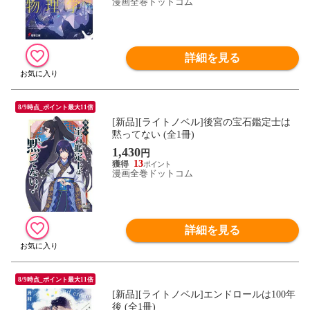
漫画全巻ドットコム
詳細を見る
8/9時点_ポイント最大11倍
[新品][ライトノベル]後宮の宝石鑑定士は
黙ってない (全1冊)
1,430
円
13
漫画全巻ドットコム
詳細を見る
8/9時点_ポイント最大11倍
[新品][ライトノベル]エンドロールは100年
後 (全1冊)