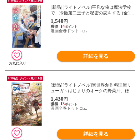
8/9時点_ポイント最大11倍
[新品][ライトノベル]平凡な俺は魔法学校
で、冷徹第二王子と秘密の恋をする (全1
冊)
1,540
円
14
漫画全巻ドットコム
詳細を見る
8/9時点_ポイント最大11倍
[新品][ライトノベル]異世界創作料理屋リ
ューガ～はじまりのオークの野菜汁、ほっ
こりごはんと異世界食材探しを仲間といっ
1,430
円
しょに楽しみます～ (全1冊)
13
漫画全巻ドットコム
詳細を見る