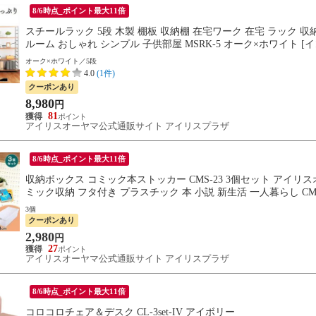
8/6時点_ポイント最大11倍
スチールラック 5段 木製 棚板 収納棚 在宅ワーク 在宅 ラック 
ルーム おしゃれ シンプル 子供部屋 MSRK-5 オーク×ホワイト [
オーク×ホワイト／5段
4.0
(1件)
クーポンあり
8,980
円
81
アイリスオーヤマ公式通販サイト アイリスプラザ
8/6時点_ポイント最大11倍
収納ボックス コミック本ストッカー CMS-23 3個セット アイリス
ミック収納 フタ付き プラスチック 本 小説 新生活 一人暮らし CMS-
3個
クーポンあり
2,980
円
27
アイリスオーヤマ公式通販サイト アイリスプラザ
8/6時点_ポイント最大11倍
コロコロチェア＆デスク CL-3set-IV アイボリー