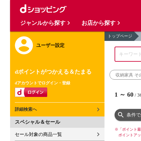
ジャンルから探す
お店から探す
トップページ
ユーザー設定
dポイントがつかえる＆たまる
収納家具 そ
dアカウントでログイン・登録
1
～
60
/
3
詳細検索へ
条件で
スペシャル＆セール
※
「ポイント最
セール対象の商品一覧
ポイントアッ