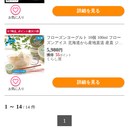
詳細を見る
8/7時点_ポイント最大13倍
フローズンヨーグルト 10個 100ml フロー
ズンアイス 北海道から産地直送 産直 ジャ
ージー牛 牛乳 生乳 十勝ブランド 合成添加
5,980
円
物不使用 産地 直送 同梱不可
55
くらし屋
詳細を見る
1
～
14
/
14
件
1