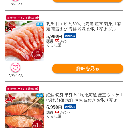
8/7時点_ポイント最大13倍
刺身 甘エビ 約500g 北海道 産直 刺身用 有
頭 南蛮えび 海鮮 冷凍 お取り寄せ グルメ
夏ギフト 冬ギフト 同梱不可
5,980
円
送料込み
55
くらし屋
詳細を見る
8/7時点_ポイント最大13倍
紅鮭 切身 半身 約1kg 北海道 産直 シャケ 1
0切れ前後 海鮮 冷凍 皮付き お取り寄せ グ
ルメ 夏ギフト 冬ギフト 朝食 同梱不可
6,990
円
送料込み
64
くらし屋