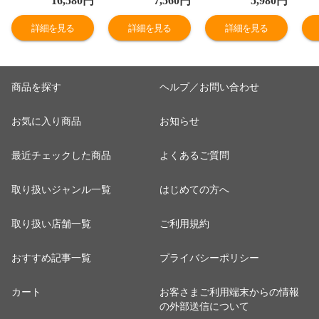
16,580
円
7,560
円
5,980
円
ジニオ・ネオ ロ
E26744鍋 両手鍋
メ 夏ギフト 冬ギ
付 
イヤルブルー・
ガス火 IH対応 ih
フト 同梱不可
ラ
詳細を見る
詳細を見る
詳細を見る
インテンス セッ
オーブン 食洗機
暑
ト10 L43791
OK 軽い 軽量 ア
数
【ガス火専用】
ルミキャスト 鋳
フ
取っ手のとれる
物ココット キャ
マ
商品を探す
ヘルプ／お問い合わせ
ティファール 片
セロール 深型 お
ゃ
手鍋 取っ手 こび
手入れ簡単 無水
す
お気に入り商品
お知らせ
りつきにくい 耐
調理 煮込み料理
示
久性 長持ち
最近チェックした商品
よくあるご質問
取り扱いジャンル一覧
はじめての方へ
取り扱い店舗一覧
ご利用規約
おすすめ記事一覧
プライバシーポリシー
カート
お客さまご利用端末からの情報
の外部送信について