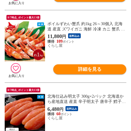
8/7時点_ポイント最大13倍
ボイルずわい蟹爪 約1kg 26～30個入 北海
道 産直 ズワイガニ 海鮮 冷凍 カニ 蟹爪 爪
肉 お取り寄せ グルメ 夏ギフト 冬ギフト
11,800
円
送料込み
同梱不可
109
くらし屋
詳細を見る
8/7時点_ポイント最大13倍
北海仕込み明太子 300g×2パック 北海道か
ら産地直送 産直 辛子明太子 唐辛子 鱈子
タラコ 真子 化粧箱入り 2箱 600g 産地直送
6,480
円
送料込み
同梱不可
60
くらし屋