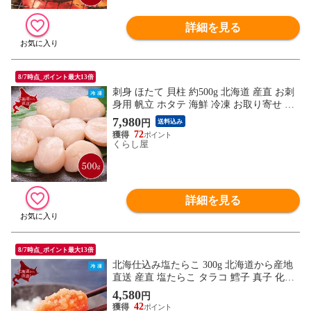
詳細を見る
8/7時点_ポイント最大13倍
刺身 ほたて 貝柱 約500g 北海道 産直 お刺
身用 帆立 ホタテ 海鮮 冷凍 お取り寄せ グ
ルメ 夏ギフト 冬ギフト 同梱不可
7,980
円
送料込み
72
くらし屋
詳細を見る
8/7時点_ポイント最大13倍
北海仕込み塩たらこ 300g 北海道から産地
直送 産直 塩たらこ タラコ 鱈子 真子 化粧
箱入り 1箱 産地直送 同梱不可
4,580
円
42