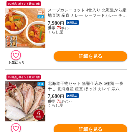
8/7時点_ポイント最大13倍
スープカレーセット 4食入り 北海道から産
地直送 産直 カレー シーフードカレー チキ
ンカレー 2種 4食入 各2パック 海鮮 北海道
7,980
円
送料込み
カレー スープ 北海道産 野菜 北の大地 具
73
だくさん えび 帆立 ゴロっと野菜 産地直送
くらし屋
同梱不可
詳細を見る
8/7時点_ポイント最大13倍
北海道干物セット 魚醤仕込み 6種類 一夜
干し 北海道産 産直 ほっけ カレイ 宗八 コ
マイ ニシン そい 7点 冷凍 お取り寄せ グル
7,680
円
送料込み
メ 夏ギフト 冬ギフト 同梱不可
71
くらし屋
詳細を見る