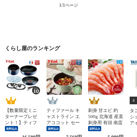
1/1
くらし屋のランキング
4
【数量限定ミニ
ティファール キ
刺身 甘エビ 約
タ
ターナープレゼ
ャストライン エ
500g 北海道 産直
シ
ント！】ティフ
アココット セー
刺身用 有頭 南蛮
アイ
ァール 鍋 フライ
ジグリーン IHコ
えび 海鮮 冷凍
42
送料込み
送料込み
送料込み
パン セット イン
コット鍋 20cm
お取り寄せ グル
室