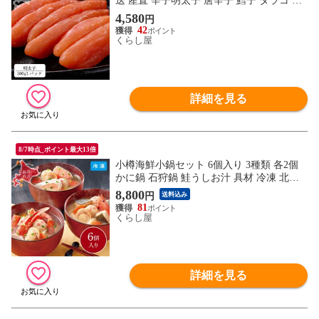
送 産直 辛子明太子 唐辛子 鱈子 タラコ 真
子 化粧箱入り 1箱 産地直送 同梱不可
4,580
円
42
くらし屋
詳細を見る
8/7時点_ポイント最大13倍
小樽海鮮小鍋セット 6個入り 3種類 各2個
かに鍋 石狩鍋 鮭うしお汁 具材 冷凍 北海
道 産直 ご当地 お取り寄せ グルメ 夏ギフ
8,800
円
送料込み
ト 冬ギフト 同梱不可
81
くらし屋
詳細を見る