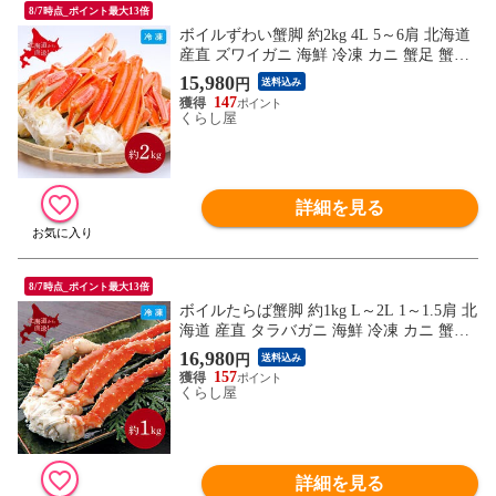
8/7時点_ポイント最大13倍
ボイルずわい蟹脚 約2kg 4L 5～6肩 北海道
産直 ズワイガニ 海鮮 冷凍 カニ 蟹足 蟹肩
お取り寄せ グルメ 夏ギフト 冬ギフト 同梱
15,980
円
送料込み
不可
147
くらし屋
詳細を見る
8/7時点_ポイント最大13倍
ボイルたらば蟹脚 約1kg L～2L 1～1.5肩 北
海道 産直 タラバガニ 海鮮 冷凍 カニ 蟹足
蟹肩 お取り寄せ グルメ 夏ギフト 冬ギフト
16,980
円
送料込み
同梱不可
157
くらし屋
詳細を見る