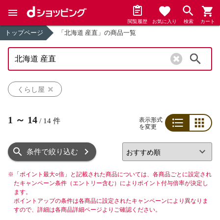
閲覧履歴
お気に入り
検索
カート
トップページ
「北海道 産直」の商品一覧
検索
くらし屋
1
～
14
表示形式
/
14
件
を変更
リスト
グリッド
条件で絞り込む
※
「ポイント最大○倍」と記載された商品については、各商品ごとに設定され
たキャンペーン条件（エントリー含む）によりポイント付与倍率が決定し
ます。
ポイントアップの条件は各商品に設定されたキャンペーンにより異なりま
すので、詳細は各商品詳細ページよりご確認ください。