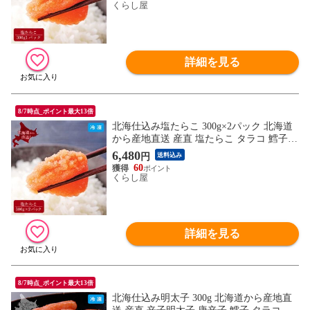
くらし屋
詳細を見る
8/7時点_ポイント最大13倍
北海仕込み塩たらこ 300g×2パック 北海道
から産地直送 産直 塩たらこ タラコ 鱈子
真子 化粧箱入り 600g 産地直送 同梱不可
6,480
円
送料込み
60
くらし屋
詳細を見る
8/7時点_ポイント最大13倍
北海仕込み明太子 300g 北海道から産地直