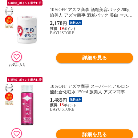
8/8時点_ポイント最大11倍
10％OFF アズマ商事 酒粕美容パック200g
旅美人 アズマ商事 酒粕パック 美白 マスク
洗い流しタイプ アズマ商事パック 酒粕 旅
2,178
円
送料込み
美人パック 美白 アズマ商事美白 酒粕パッ
19
ク アズマ商事美白パック 顔パック くすみ
BAYU STORE
シミ 乾燥肌 敏感肌 フェイスパック 送料無
料 あす楽
詳細を見る
8/8時点_ポイント最大11倍
10％OFF アズマ商事 スーパーヒアルロン
酸配合化粧水 150ml 旅美人 アズマ商事 化
粧水 プラセンタ スキンケア 乾燥肌 敏感肌
1,485
円
送料込み
アズマ商事化粧水 旅美人化粧水 ヒアルロ
13
ン酸 化粧水 保湿 化粧水 ヒアルロン酸化粧
BAYU STORE
水 コラーゲン 化粧水 アズマ商事 旅美人
あす楽
詳細を見る