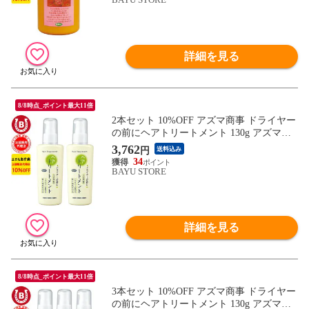
事 フケ かゆみ 敏感肌 枝毛 あす楽 送料無
料 ※一部地域を除く
詳細を見る
8/8時点_ポイント最大11倍
2本セット 10%OFF アズマ商事 ドライヤー
の前にヘアトリートメント 130g アズマ商
事 旅美人 ヘアケア トリートメント 洗い流
3,762
円
送料込み
さないトリートメント ヘアトリートメント
34
ヘアミルク 旅美人 アズマ商事トリートメ
BAYU STORE
ント アズマ商事 ダメージヘア 送料無料 ※
一部地域を除く
詳細を見る
8/8時点_ポイント最大11倍
3本セット 10%OFF アズマ商事 ドライヤー
の前にヘアトリートメント 130g アズマ商