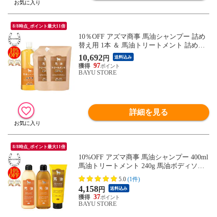
8/8時点_ポイント最大11倍
10％OFF アズマ商事 馬油シャンプー 詰め
替え用 1本 ＆ 馬油トリートメント 詰め替
え用 2個 馬油シャンプー 馬油トリートメ
10,692
円
送料込み
ント 詰め替えセット 旅美人 シャンプー 詰
97
替 馬油 アズマ商事馬油シャンプー 旅美人
BAYU STORE
馬油シャンプー バユ 送料無料 あす楽
詳細を見る
8/8時点_ポイント最大11倍
10%OFF アズマ商事 馬油シャンプー 400ml
馬油トリートメント 240g 馬油ボディソー
プ ミニセット 旅美人 馬油 シャンプー ア
5.0
(1件)
ズマ商事 ミニサイズ お試し用 旅行用 馬油
4,158
円
送料込み
シリーズ 頭皮 フケ かゆみ 旅美人シャンプ
37
ー 馬油アズマ商事 ばゆ ばーゆ あす楽 送
BAYU STORE
料無料