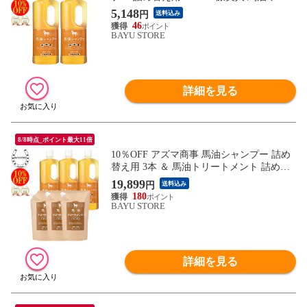
マ商事 ばゆ ばーゆ シャンプー アズマ商事
5,148
円
送料込み
シャンプー 詰替 旅美人馬油シャンプー 旅
46
美人シャンプー バーユ 馬油 アズマ商事馬
BAYU STORE
油シャンプー アズマ商事 フケ かゆみ 敏感
肌 あす楽 送料無料
詳細を見る
8/8時点_ポイント最大11倍
10％OFF アズマ商事 馬油シャンプー 詰め
替え用 3本 ＆ 馬油トリートメント 詰め替
え用 3個 馬油シャンプー 馬油トリートメ
19,899
円
送料込み
ント 詰め替えセット 旅美人 シャンプー 詰
180
替 馬油 アズマ商事馬油シャンプー 旅美人
BAYU STORE
馬油シャンプー バユ 送料無料
詳細を見る