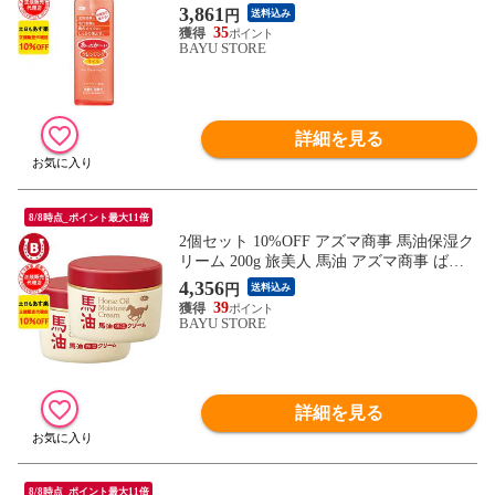
ジングオイル 弱酸性 旅美人クレンジング
3,861
円
送料込み
オイル 化粧落とし 毛穴 角質 洗顔 メイク
35
落とし オイルクレンジング 旅美人 アズマ
BAYU STORE
商事 オイル 乾燥肌 敏感肌 送料無料 ※一
部地域を除く
詳細を見る
8/8時点_ポイント最大11倍
2個セット 10%OFF アズマ商事 馬油保湿ク
リーム 200g 旅美人 馬油 アズマ商事 ばゆ
ばーゆ クリーム ボディクリーム 桜の香り
4,356
円
送料込み
馬油クリーム 保湿 クリーム アズマ商事馬
39
油クリーム 旅美人クリーム 馬油保湿クリ
BAYU STORE
ーム 馬油 クリーム 乾燥 敏感肌 送料無料
※一部地域を除く
詳細を見る
8/8時点_ポイント最大11倍