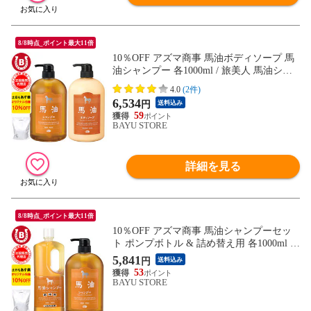
8/8時点_ポイント最大11倍
10％OFF アズマ商事 馬油ボディソープ 馬
油シャンプー 各1000ml / 旅美人 馬油シリ
ーズ アズマ商事馬油ボディソープ シャン
4.0
(2件)
プー バユ 旅美人ボディソープ 馬油 送料無
6,534
円
送料込み
料
59
BAYU STORE
詳細を見る
8/8時点_ポイント最大11倍
10％OFF アズマ商事 馬油シャンプーセッ
ト ポンプボトル & 詰め替え用 各1000ml /
旅美人 馬油シリーズ アズマ商事シャンプ
5,841
円
送料込み
ー 馬油 馬油シャンプー 旅美人馬油シャン
53
プー 送料無料
BAYU STORE