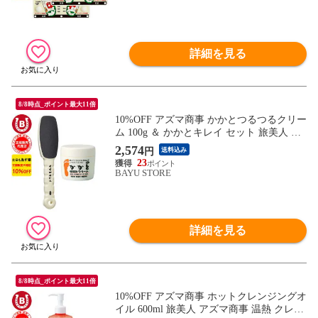
抗菌 送料無料 あす楽
詳細を見る
8/8時点_ポイント最大11倍
10%OFF アズマ商事 かかとつるつるクリー
ム 100g ＆ かかとキレイ セット 旅美人 か
かとケア アズマ商事 踵 クリーム アズマ商
2,574
円
送料込み
事 角質 タコ 魚の目 旅美人かかと やすり
23
角質除去 旅美人かかとクリーム 踵クリー
BAYU STORE
ム かかとクリーム かかと あす楽 送料無料
※一部地域を除く
詳細を見る
8/8時点_ポイント最大11倍
10%OFF アズマ商事 ホットクレンジングオ
イル 600ml 旅美人 アズマ商事 温熱 クレン