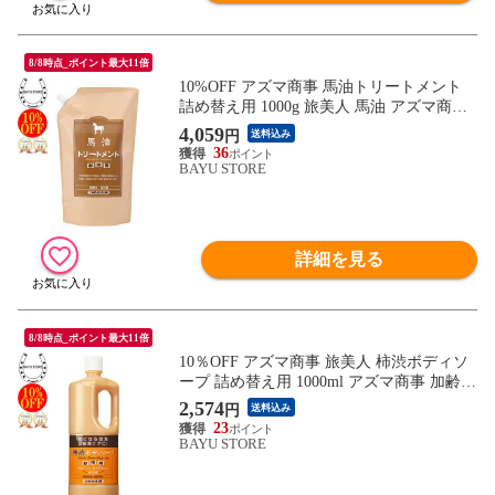
8/8時点_ポイント最大11倍
10%OFF アズマ商事 馬油トリートメント
詰め替え用 1000g 旅美人 馬油 アズマ商事
ばゆ ばーゆ トリートメント アズマ商事 詰
4,059
円
送料込み
替 旅美人馬油トリートメント 旅美人トリ
36
ートメント バーユ アズマ商事馬油 アズマ
BAYU STORE
商事 フケ 敏感肌 乾燥肌 あす楽 送料無料
※一部地域を除く
詳細を見る
8/8時点_ポイント最大11倍
10％OFF アズマ商事 旅美人 柿渋ボディソ
ープ 詰め替え用 1000ml アズマ商事 加齢臭
体臭 ボディソープ 旅美人 柿渋シリーズ ア
2,574
円
送料込み
ズマ商事体臭 アズマ商事柿渋 詰替用 詰め
23
替え 加齢臭対策 男性 女性 柿渋ボディソー
BAYU STORE
プ 体臭ケア 足の臭い 柿渋ボディソープ 送
料無料 あす楽