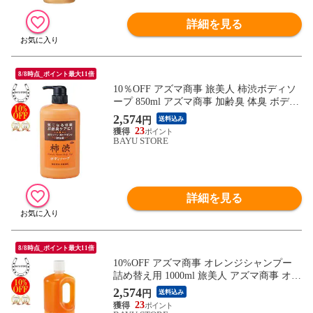
詳細を見る
8/8時点_ポイント最大11倍
10％OFF アズマ商事 旅美人 柿渋ボディソ
ープ 850ml アズマ商事 加齢臭 体臭 ボディ
ソープ 旅美人 柿渋シリーズ アズマ商事体
2,574
円
送料込み
臭 アズマ商事柿渋 体臭石けん 加齢臭対策
23
男性 女性 ボディソープ 石鹸 足の臭い 柿
BAYU STORE
渋ボディソープ 臭い対策 体臭ケア 送料無
料 あす楽
詳細を見る
8/8時点_ポイント最大11倍
10%OFF アズマ商事 オレンジシャンプー
詰め替え用 1000ml 旅美人 アズマ商事 オレ
ンジ シャンプー アズマ商事シャンプー オ
2,574
円
送料込み
レンジの香り シャンプー 詰替用 シャンプ
23