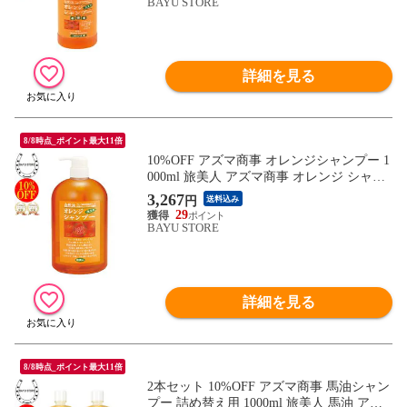
ー 詰め替え アズマ商事オレンジシャンプ
BAYU STORE
ー アズマ商事 フケ かゆみ 敏感肌 送料無
料 ※一部地域を除く
詳細を見る
8/8時点_ポイント最大11倍
10%OFF アズマ商事 オレンジシャンプー 1
000ml 旅美人 アズマ商事 オレンジ シャン
プー アズマ商事シャンプー オレンジの香
3,267
円
送料込み
り 旅美人オレンジシャンプー シャンプー
29
オレンジ アズマ商事オレンジシャンプー
BAYU STORE
アズマ商事 フケ かゆみ 敏感肌 送料無料
※一部地域を除く
詳細を見る
8/8時点_ポイント最大11倍
2本セット 10%OFF アズマ商事 馬油シャン
プー 詰め替え用 1000ml 旅美人 馬油 アズ