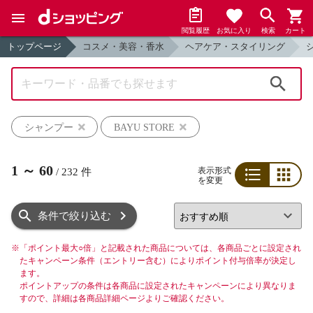
閲覧履歴
お気に入り
検索
カート
トップページ
コスメ・美容・香水
ヘアケア・スタイリング
検索
シャンプー
BAYU STORE
1
～
60
表示形式
/
232
件
を変更
リスト
グリッド
条件で絞り込む
※
「ポイント最大○倍」と記載された商品については、各商品ごとに設定され
たキャンペーン条件（エントリー含む）によりポイント付与倍率が決定し
ます。
ポイントアップの条件は各商品に設定されたキャンペーンにより異なりま
すので、詳細は各商品詳細ページよりご確認ください。