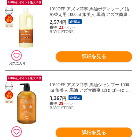
8/8時点_ポイント最大11倍
10%OFF アズマ商事 馬油ボディソープ 詰
め替え用 1000ml 旅美人 馬油 アズマ商事
ばゆ ばーゆ ボディソープ 詰め替え 石鹸
2,574
円
送料込み
体用 旅美人馬油ボディソープ 旅美人ボデ
23
ィソープ 馬油シリーズ 馬油 バーユ アズマ
BAYU STORE
商事馬油ボディソープ アズマ商事 乾燥肌
敏感肌 あす楽 送料無料
詳細を見る
8/8時点_ポイント最大11倍
10%OFF アズマ商事 馬油シャンプー 1000
ml 旅美人 馬油 アズマ商事 ばゆ ばーゆ シ
ャンプー アズマ商事シャンプー 馬油シリ
3,267
円
送料込み
ーズ 旅美人馬油シャンプー 旅美人シャン
29
プー バーユ アズマ商事馬油シャンプー ア
BAYU STORE
ズマ商事 フケ かゆみ 敏感肌 あす楽 送料
無料 ※一部地域を除く
詳細を見る