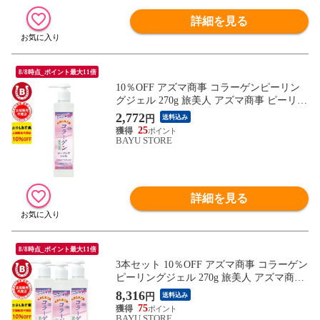
詳細を見る
8/8時点_ポイント最大11倍
10％OFF アズマ商事 コラーゲンピーリン
グジェル 270g 旅美人 アズマ商事 ピーリン
グ ジェル コラーゲンシリーズ コラーゲン
2,772
円
送料込み
角質ケア 毛穴 敏感肌 ピーリングジェル た
25
まご肌 毛穴ケア アズマ商事ピーリングジ
BAYU STORE
ェル 旅美人コラーゲンピーリングジェル
送料無料 あす楽
詳細を見る
8/8時点_ポイント最大11倍
3本セット 10％OFF アズマ商事 コラーゲン
ピーリングジェル 270g 旅美人 アズマ商事
ピーリング ジェル コラーゲンシリーズ コ
8,316
円
送料込み
ラーゲン 角質ケア 毛穴 敏感肌 ピーリング
75
ジェル たまご肌 毛穴ケア アズマ商事ピー
BAYU STORE