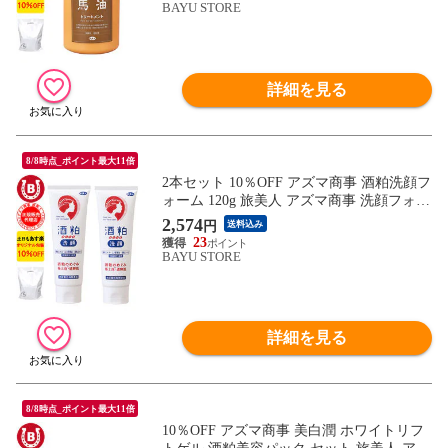
BAYU STORE
詳細を見る
8/8時点_ポイント最大11倍
2本セット 10％OFF アズマ商事 酒粕洗顔フ
ォーム 120g 旅美人 アズマ商事 洗顔フォー
ム 洗顔クリーム 乾燥肌 敏感肌 アズマ商事
2,574
円
送料込み
酒粕 旅美人酒粕 アズマ商事 酒粕洗顔 旅美
23
人酒粕石鹸 旅美人洗顔フォーム くすみ 乾
BAYU STORE
燥 肌荒れ 吹き出物 ニキビ 送料無料
詳細を見る
8/8時点_ポイント最大11倍
10％OFF アズマ商事 美白潤 ホワイトリフ