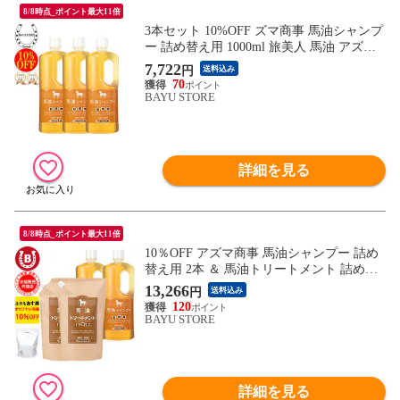
8/8時点_ポイント最大11倍
3本セット 10%OFF ズマ商事 馬油シャンプ
ー 詰め替え用 1000ml 旅美人 馬油 アズマ
商事 ばゆ ばーゆ シャンプー アズマ商事シ
7,722
円
送料込み
ャンプー 詰替 旅美人馬油シャンプー 旅美
70
人シャンプー バーユ 馬油 アズマ商事馬油
BAYU STORE
シャンプー アズマ商事 フケ かゆみ 敏感肌
あす楽 送料無料
詳細を見る
8/8時点_ポイント最大11倍
10％OFF アズマ商事 馬油シャンプー 詰め
替え用 2本 ＆ 馬油トリートメント 詰め替
え用 2個 馬油シャンプー 馬油トリートメ
13,266
円
送料込み
ント 詰め替えセット 旅美人 シャンプー 詰
120
替 馬油 アズマ商事馬油シャンプー 旅美人
BAYU STORE
馬油シャンプー バユ 送料無料
詳細を見る