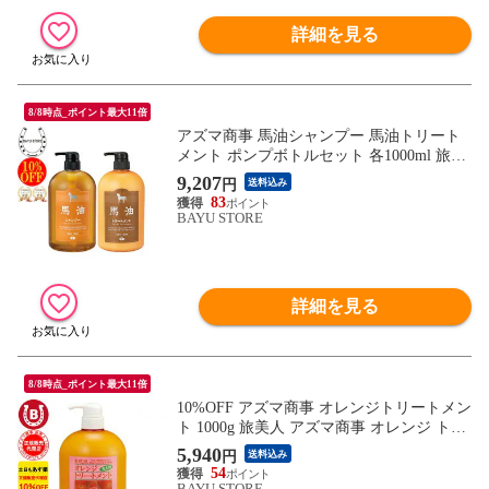
詳細を見る
8/8時点_ポイント最大11倍
アズマ商事 馬油シャンプー 馬油トリート
メント ポンプボトルセット 各1000ml 旅美
人 敏感肌 乾燥肌 メンズ レディース 頭皮
9,207
円
送料込み
ケア 馬油 馬油トリートメント 馬油シャン
83
プー トリートメント アズマ商事 馬油シリ
BAYU STORE
ーズ 温泉 シャンプー トリートメント 大人
子供 送料無料
詳細を見る
8/8時点_ポイント最大11倍
10%OFF アズマ商事 オレンジトリートメン
ト 1000g 旅美人 アズマ商事 オレンジ トリ
ートメント アズマ商事 オレンジの香り 旅
5,940
円
送料込み
美人オレンジトリートメント オレンジ ア
54
ズマ商事オレンジトリートメント アズマ商
BAYU STORE