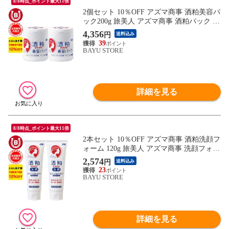
8/8時点_ポイント最大11倍
2個セット 10％OFF アズマ商事 酒粕美容パ
ック200g 旅美人 アズマ商事 酒粕パック 美
白 マスク 洗い流しタイプ アズマ商事パッ
4,356
円
送料込み
ク 酒粕 旅美人パック 美白 アズマ商事美白
39
アズマ商事美白パック くすみ シミ 美白 乾
BAYU STORE
燥肌 敏感肌 美白パック フェイスパック 送
料無料 あす楽
詳細を見る
8/8時点_ポイント最大11倍
2本セット 10％OFF アズマ商事 酒粕洗顔フ
ォーム 120g 旅美人 アズマ商事 洗顔フォー
ム 洗顔クリーム 乾燥肌 敏感肌 アズマ商事
2,574
円
送料込み
酒粕 旅美人酒粕 アズマ商事 酒粕洗顔 旅美
23
人酒粕石鹸 旅美人洗顔フォーム くすみ 乾
BAYU STORE
燥 肌荒れ 吹き出物 ニキビ アズマ商事酒粕
送料無料 あす楽
詳細を見る