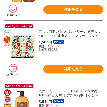
詳細を見る
8/8時点_ポイント最大11倍
アズマ商事の 足ツボマッサージ 旅美人 足
つぼ マット 健康マット マッサージグッズ
フットケア 血行促進 むくみ むくみケア 足
1,584
円
送料込み
裏 マッサージ マット 足裏ケア 刺激ボール
14
健康 器具 抗菌 あす楽
BAYU STORE
詳細を見る
8/8時点_ポイント最大11倍
馬油 トリートメント 10%OFF アズマ商事
1000g 旅美人 馬油 アズマ商事 ばゆ ばーゆ
フケ かゆみ 敏感肌 乾燥肌 頭皮ケア リン
5,940
円
送料込み
ス 送料無料
54