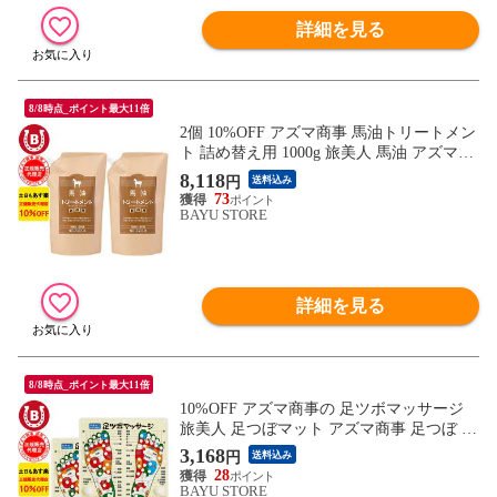
詳細を見る
8/8時点_ポイント最大11倍
2個 10%OFF アズマ商事 馬油トリートメン
ト 詰め替え用 1000g 旅美人 馬油 アズマ商
事 ばゆ ばーゆ トリートメント アズマ商事
8,118
円
送料込み
詰替 旅美人馬油トリートメント 旅美人ト
73
リートメント バーユ アズマ商事馬油 アズ
BAYU STORE
マ商事 フケ 敏感肌 乾燥肌 あす楽 送料無
料 ※一部地域を除く
詳細を見る
8/8時点_ポイント最大11倍
10%OFF アズマ商事の 足ツボマッサージ
旅美人 足つぼマット アズマ商事 足つぼ マ
ット 健康マット マッサージグッズ フット
3,168
円
送料込み
ケア 血行促進 むくみ むくみケア 足裏 マ
28
ット 足ツボ 足裏ケア 刺激ボール 健康器具
BAYU STORE