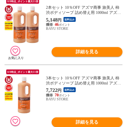
8/8時点_ポイント最大11倍
2本セット 10％OFF アズマ商事 旅美人 柿
渋ボディソープ 詰め替え用 1000ml アズマ
商事 加齢臭 体臭 ボディソープ 旅美人 柿
5,148
円
送料込み
渋シリーズ アズマ商事体臭 アズマ商事柿
46
渋 詰替用 詰め替え 加齢臭対策 男性 女性
BAYU STORE
柿渋ボディソープ 体臭ケア 足の臭い 柿渋
ボディソープ 送料無料
詳細を見る
8/8時点_ポイント最大11倍
3本セット 10％OFF アズマ商事 旅美人 柿
渋ボディソープ 詰め替え用 1000ml アズマ
商事 加齢臭 体臭 ボディソープ 旅美人 柿
7,722
円
送料込み
渋シリーズ アズマ商事体臭 アズマ商事柿
70
渋 詰替用 詰め替え 加齢臭対策 男性 女性
BAYU STORE
柿渋ボディソープ 体臭ケア 足の臭い 柿渋
ボディソープ 送料無料
詳細を見る