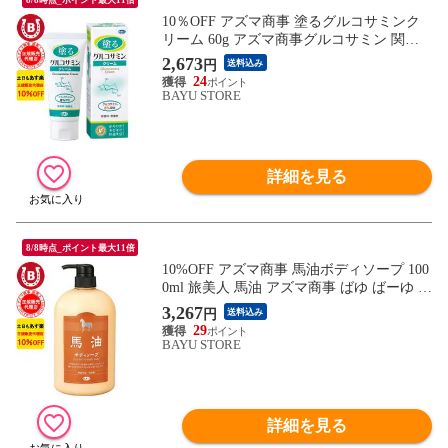
10％OFF アズマ商事 塗るグルコサミンク
リーム 60g アズマ商事グルコサミン 関節
痛 膝用 肘用 クリーム 旅美人 グルコサミ
2,673
円
送料込み
ン クリーム 無香料 旅美人クリーム アズマ
24
商事グルコサミンクリーム ボディクリーム
BAYU STORE
関節痛 膝痛 腰痛 膝 関節 肩 肘 腰 痛み 送
料無料 あす楽
詳細を見る
8/8時点_ポイント最大11倍
10%OFF アズマ商事 馬油ボディソープ 100
0ml 旅美人 馬油 アズマ商事 ばゆ ばーゆ ボ
ディソープ アズマ商事ボディソープ 馬油
3,267
円
送料込み
シリーズ 旅美人馬油 旅美人ボディソープ
29
バーユ バユ アズマ商事馬油ボディソープ
BAYU STORE
アズマ商事 乾燥肌 敏感肌 あす楽 送料無料
※一部地域を除く
詳細を見る