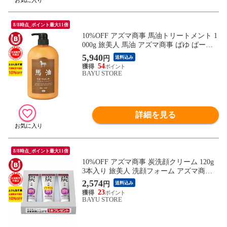
8/8時点_ポイント最大11倍
10%OFF アズマ商事 馬油トリートメント 1
000g 旅美人 馬油 アズマ商事 ばゆ ばーゆ
トリートメント アズマ商事 旅美人馬油ト
5,940
円
送料込み
リートメント 旅美人トリートメント バー
54
ユ バユ アズマ商事馬油 アズマ商事 フケ
BAYU STORE
かゆみ 敏感肌 乾燥肌 頭皮ケア あす楽 送
料無料 ※一部地域を除く
詳細を見る
8/8時点_ポイント最大11倍
10%OFF アズマ商事 炭洗顔クリーム 120g
3本入り 旅美人 洗顔フォーム アズマ商事
洗顔 毛穴汚れ 小鼻 黒ずみ アズマ商事 ス
2,574
円
送料込み
キンケア 旅美人洗顔 旅美人洗顔クリーム
23
炭 アズマ商事洗顔フォーム アズマ商事洗
BAYU STORE
顔 女性用 男性用 メンズ 洗顔 あす楽 送料
無料 ※一部地域を除く