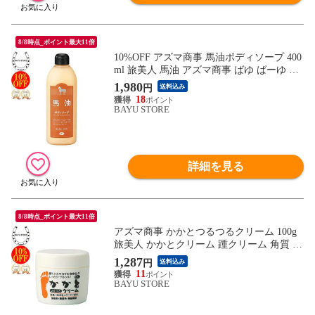
8/8時点_ポイント最大11倍
10%OFF アズマ商事 馬油ボディソープ 400
ml 旅美人 馬油 アズマ商事 ばゆ ばーゆ ボ
ディソープ アズマ商事ボディソープ 馬油
1,980
円
送料込み
シリーズ 旅美人馬油 旅美人ボディソープ
18
ミニサイズ 馬油 バーユ バユ アズマ商事馬
BAYU STORE
油ボディソープ アズマ商事 乾燥肌 敏感肌
あす楽 送料無料
詳細を見る
8/8時点_ポイント最大11倍
アズマ商事 かかとつるつるクリーム 100g
旅美人 かかとクリーム 踵クリーム 角質 角
質除去 かかとクリーム かかと 踵 クリーム
1,287
円
送料込み
保湿クリーム フットクリーム かかとケア
11
踵 肘 膝クリーム 旅美人 アズマ商事かかと
BAYU STORE
クリーム 旅美人 アズマ商事クリーム あす
楽