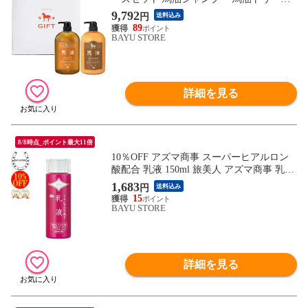
メント 旅美人 馬油シリーズ バーユ バユ
9,792
円
送料込み
馬油 トリートメント シャンプー 送料無料
89
馬脂 最安値 セット ヘアケア ギフト プレ
BAYU STORE
ゼント Horse Oil
詳細を見る
8/8時点_ポイント最大11倍
10％OFF アズマ商事 スーパーヒアルロン
酸配合 乳液 150ml 旅美人 アズマ商事 乳液
スキンケア 乾燥肌 敏感肌 3つのコラーゲ
1,683
円
送料込み
ン プラセンタ ヒアルロン酸 アズマ商事乳
15
液 保湿 ヒアルロン酸乳液 コラーゲン 旅美
BAYU STORE
人乳液 乳液 アズマ商事 旅美人
詳細を見る