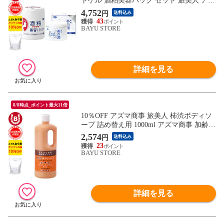
トゲル 酒粕美容パック セット 旅美人 アズ
マ商事のオールインワン オールインワンゲ
4,752
円
送料込み
ル オールインワン 酒粕パック フェイスパ
43
ック フェイスマスク 送料無料
BAYU STORE
詳細を見る
8/8時点_ポイント最大11倍
10％OFF アズマ商事 旅美人 柿渋ボディソ
ープ 詰め替え用 1000ml アズマ商事 加齢臭
体臭 ボディソープ 旅美人 柿渋シリーズ ア
2,574
円
送料込み
ズマ商事体臭 アズマ商事柿渋 詰替用 詰め
23
替え 加齢臭対策 男性 女性 柿渋ボディソー
BAYU STORE
プ 足の臭い 柿渋ボディソープ 送料無料
詳細を見る