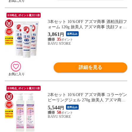
8/8時点_ポイント最大11倍
3本セット 10％OFF アズマ商事 酒粕洗顔フ
ォーム 120g 旅美人 アズマ商事 洗顔フォー
ム 洗顔クリーム 乾燥肌 敏感肌 アズマ商事
3,861
円
送料込み
酒粕 旅美人酒粕 アズマ商事 酒粕洗顔 旅美
35
人酒粕石鹸 旅美人洗顔フォーム くすみ 乾
BAYU STORE
燥 保湿 洗顔 石鹸 肌荒れ 吹き出物 ニキビ
送料無料 あす楽
詳細を見る
8/8時点_ポイント最大11倍
2本セット 10％OFF アズマ商事 コラーゲン
ピーリングジェル 270g 旅美人 アズマ商事
ピーリング ジェル コラーゲンシリーズ コ
5,544
円
送料込み
ラーゲン 角質ケア 毛穴 敏感肌 ピーリング
50
ジェル たまご肌 毛穴ケア アズマ商事ピー
BAYU STORE
リングジェル 旅美人コラーゲンピーリング
ジェル 送料無料