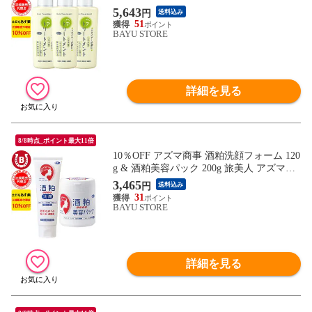
事 旅美人 ヘアケア トリートメント 洗い流
5,643
円
送料込み
さないトリートメント ヘアトリートメント
51
ヘアミルク 旅美人 アズマ商事トリートメ
BAYU STORE
ント アズマ商事 ダメージヘア 送料無料 ※
一部地域を除く
詳細を見る
8/8時点_ポイント最大11倍
10％OFF アズマ商事 酒粕洗顔フォーム 120
g & 酒粕美容パック 200g 旅美人 アズマ商
事 洗顔フォーム 洗顔クリーム 乾燥肌 敏感
3,465
円
送料込み
肌 アズマ商事酒粕 旅美人酒粕 アズマ商事
31
酒粕シリーズ 酒粕洗顔 フェイスパック ア
BAYU STORE
ズマ商事パック くすみ 乾燥 ニキビ 酒粕洗
顔 送料無料 あす楽
詳細を見る