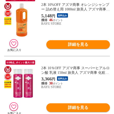
2本 10%OFF アズマ商事 オレンジシャンプ
ー 詰め替え用 1000ml 旅美人 アズマ商事
オレンジ シャンプー アズマ商事シャンプ
5,148
円
送料込み
ー オレンジの香り シャンプー 詰替用 シャ
46
ンプー 詰め替え アズマ商事オレンジシャ
BAYU STORE
ンプー アズマ商事 フケ かゆみ 敏感肌 送
料無料 ※一部地域を除く
詳細を見る
8/8時点_ポイント最大11倍
2本 10％OFF アズマ商事 スーパーヒアルロ
ン酸 乳液 150ml 旅美人 アズマ商事 化粧水
乾燥肌 敏感肌 アズマ商事乳液 旅美人乳液
3,366
円
送料込み
ヒアルロン酸 乳液 アズマ商事乳液 保湿 ヒ
30
アルロン酸乳液 コラーゲンアズマ商事 旅
BAYU STORE
美人 送料無料
詳細を見る