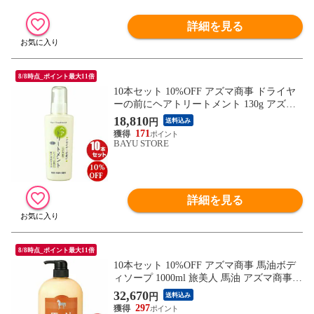
詳細を見る
8/8時点_ポイント最大11倍
10本セット 10%OFF アズマ商事 ドライヤ
ーの前にヘアトリートメント 130g アズマ
商事 旅美人 ヘアケア トリートメント 洗い
18,810
円
送料込み
流さないトリートメント ヘアトリートメン
171
ト ヘアミルク 旅美人トリートメント アズ
BAYU STORE
マ商事トリートメント アズマ商事 ダメー
ジヘア 枝毛 送料無料
詳細を見る
8/8時点_ポイント最大11倍
10本セット 10%OFF アズマ商事 馬油ボデ
ィソープ 1000ml 旅美人 馬油 アズマ商事
ばゆ ばーゆ ボディソープ アズマ商事ボデ
32,670
円
送料込み
ィソープ 馬油シリーズ 旅美人馬油 旅美人
297