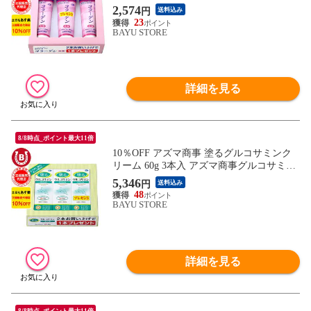
ルロン酸 洗顔クリーム 洗顔料 洗顔フォー
2,574
円
送料込み
ム コラーゲン配合 アズマ商事洗顔 コラー
23
ゲンシリーズ アズマ商事 旅美人 洗顔フォ
BAYU STORE
ーム 保湿 乾燥肌 敏感肌 送料無料 あす楽
※一部地域を除く
詳細を見る
8/8時点_ポイント最大11倍
10％OFF アズマ商事 塗るグルコサミンク
リーム 60g 3本入 アズマ商事グルコサミン
関節痛 膝用 肘用 クリーム 旅美人 グルコ
5,346
円
送料込み
サミン 無香料 旅美人クリーム アズマ商事
48
グルコサミンクリーム ボディクリーム 体
BAYU STORE
用 関節 膝痛 腰痛 膝 関節 肩 肘 腰 痛み 送
料無料 あす楽
詳細を見る
8/8時点_ポイント最大11倍