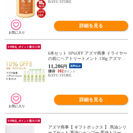
ボディソープ バーユ バユ アズマ商事馬油
BAYU STORE
ボディソープ アズマ商事 乾燥 敏感肌 送料
無料 ※一部地域を除く
詳細を見る
8/8時点_ポイント最大11倍
6本セット 10%OFF アズマ商事 ドライヤー
の前にヘアトリートメント 130g アズマ商
事 旅美人 ヘアケア トリートメント 洗い流
11,286
円
送料込み
さないトリートメント ヘアトリートメント
102
ヘアミルク 旅美人 アズマ商事トリートメ
BAYU STORE
ント アズマ商事 ダメージヘア 送料無料 ※
一部地域を除く
詳細を見る
8/8時点_ポイント最大11倍
アズマ商事【 ギフトボックス 】 馬油シリ
ーズセット 馬油シャンプー 馬油トリート