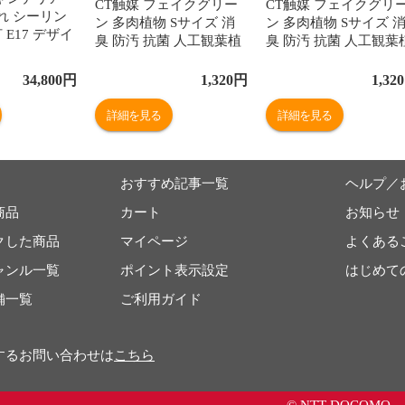
CT触媒 フェイクグリー
CT触媒 フェイクグリ
れ シーリン
ン 多肉植物 Sサイズ 消
ン 多肉植物 Sサイズ 
 E17 デザイ
臭 防汚 抗菌 人工観葉植
臭 防汚 抗菌 人工観葉
クリスタルガラ
物 造花 消臭アーティフ
物 造花 消臭アーティ
 ダイニング
ィシャルグリーン おしゃ
ィシャルグリーン お
34,800
円
1,320
円
1,320
ュアリー モ
れ ナチュラル リビング
れ ナチュラル リビン
ル 高級 カフ
ダイニング 玄関 キッチ
ダイニング 玄関 キッ
詳細を見る
詳細を見る
ア ガラス ク
ン トイレ 寄せ植え ガラ
ン トイレ 寄せ植え ガ
明器具 8畳
ス ギフト 母の日 Eclia エ
ス ギフト 母の日 Eclia
スフォー社
クリア
クリア
ー
おすすめ記事一覧
ヘルプ／
商品
カート
お知らせ
クした商品
マイページ
よくある
ャンル一覧
ポイント表示設定
はじめて
舗一覧
ご利用ガイド
するお問い合わせは
こちら
© NTT DOCOMO