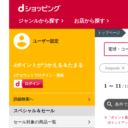
ジャンルから探す
お店から探す
トップページ
ユーザー設定
dポイントがつかえる＆たまる
Ampoule
dアカウントでログイン・登録
1
～
11
/
1
詳細検索へ
条件で
スペシャル＆セール
※
「ポイント最
セール対象の商品一覧
ポイントアッ