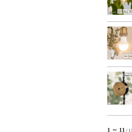
1
～
11
/
1