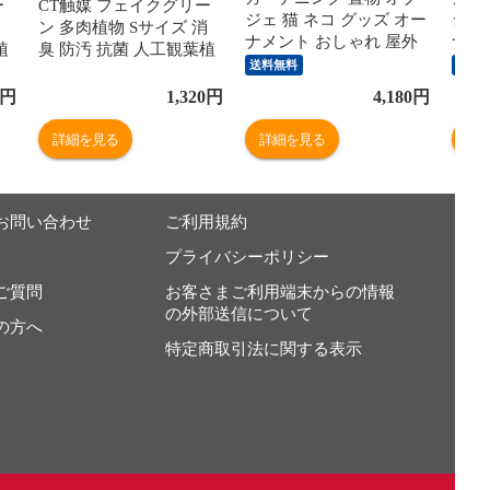
ー
CT触媒 フェイクグリー
ジェ 猫 ネコ グッズ オー
ジェ
消
ン 多肉植物 Sサイズ 消
ナメント おしゃれ 屋外
ナメ
植
臭 防汚 抗菌 人工観葉植
インテリア 北欧 アンテ
イン
送料無料
送料
フ
物 造花 消臭アーティフ
ィーク ナチュラル リア
ィー
しゃ
ィシャルグリーン おしゃ
円
1,320
円
4,180
円
ル 動物 アニマル ガーデ
ル 
グ
れ ナチュラル リビング
ン 雑貨 かわいい ホワイ
ン 
チ
ダイニング 玄関 キッチ
詳細を見る
詳細を見る
詳
ト 白 アイボリー 庭 玄関
ト 
ラ
ン トイレ 寄せ植え ガラ
エクステリア リビング
エク
 エ
ス ギフト 母の日 Eclia エ
キシマ FluffyCat
キシマ 
クリア
お問い合わせ
ご利用規約
プライバシーポリシー
ご質問
お客さまご利用端末からの情報
の外部送信について
の方へ
特定商取引法に関する表示