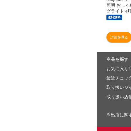
照明 おしゃ
グライト 4灯
ンガラス 
送料無料
ス リビング
寝室 ラグジ
ダン シンプ
詳細を見る
ェ インテリ
リスタル 照
簡単取付 ア
Laci レイシ
商品を探す
お気に入り
最近チェッ
取り扱いジ
取り扱い店
※出店に関