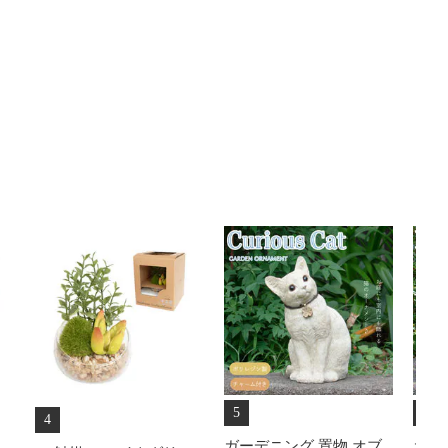
5
6
4
ガーデニング 置物 オブ
ガー