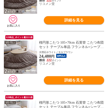
ーブル【送料無料】
222
リコメン堂
詳細を見る
8/8時点_ポイント最大11倍
楕円形こたつ 105×70cm 石英管 こたつ布団
セット テーブル単品 フランネル×シープボ
ア こたつテーブル 楕円形 こたつ テーブル
大理石ホワイト／モカブラウン
24,480
ヴィンテージ こたつ 掛け布団 センターテ
円
送料込み
ーブル【送料無料】
222
リコメン堂
詳細を見る
8/8時点_ポイント最大11倍
楕円形こたつ 105×70cm 石英管 こたつ布団
セット テーブル単品 フランネル×シープボ