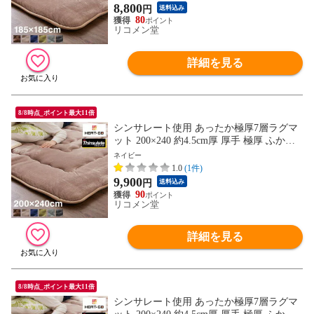
サレート こたつ 敷布団 こたつ敷き布団
8,800
円
送料込み
【送料無料】
80
リコメン堂
詳細を見る
8/8時点_ポイント最大11倍
シンサレート使用 あったか極厚7層ラグマ
ット 200×240 約4.5cm厚 厚手 極厚 ふかふ
か リビング ラグ ラグマット ホットカーペ
ネイビー
ット対応 絨毯 カーペット あったか シンサ
1.0
(1件)
レート こたつ 敷布団 こたつ敷き布団【送
9,900
円
送料込み
料無料】
90
リコメン堂
詳細を見る
8/8時点_ポイント最大11倍
シンサレート使用 あったか極厚7層ラグマ