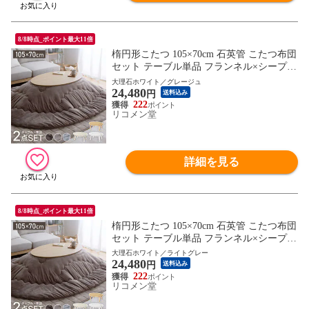
8/8時点_ポイント最大11倍
楕円形こたつ 105×70cm 石英管 こたつ布団
セット テーブル単品 フランネル×シープボ
ア こたつテーブル 楕円形 こたつ テーブル
大理石ホワイト／グレージュ
24,480
ヴィンテージ こたつ 掛け布団 センターテ
円
送料込み
ーブル【送料無料】
222
リコメン堂
詳細を見る
8/8時点_ポイント最大11倍
楕円形こたつ 105×70cm 石英管 こたつ布団
セット テーブル単品 フランネル×シープボ
ア こたつテーブル 楕円形 こたつ テーブル
大理石ホワイト／ライトグレー
24,480
ヴィンテージ こたつ 掛け布団 センターテ
円
送料込み
ーブル【送料無料】
222
リコメン堂