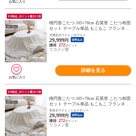
8/8時点_ポイント最大11倍
楕円形こたつ 105×70cm 石英管 こたつ布団
セット テーブル単品 もこもこ フランネル
こたつテーブル 楕円形 こたつ テーブル ヴ
大理石ホワイト／ホワイト
29,999
ィンテージ こたつ 掛け布団 センターテー
円
送料込み
ブル【送料無料】
272
リコメン堂
詳細を見る
8/8時点_ポイント最大11倍
楕円形こたつ 105×70cm 石英管 こたつ布団
セット テーブル単品 もこもこ フランネル
こたつテーブル 楕円形 こたつ テーブル ヴ
木目ホワイト／ミルクティー
29,999
ィンテージ こたつ 掛け布団 センターテー
円
送料込み
ブル【送料無料】
272
リコメン堂