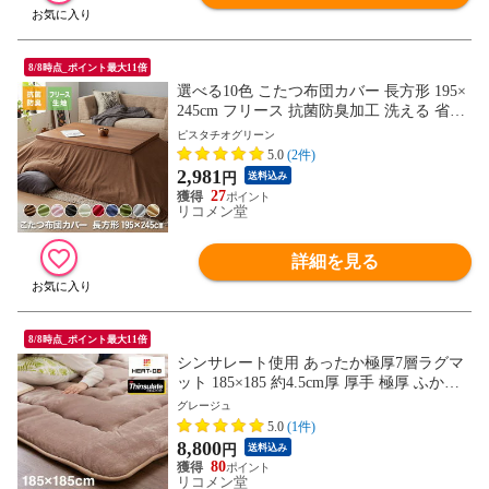
8/8時点_ポイント最大11倍
選べる10色 こたつ布団カバー 長方形 195×
245cm フリース 抗菌防臭加工 洗える 省ス
ペース こたつ カバー 掛け布団 北欧 おし
ピスタチオグリーン
ゃれ シンプル あったか【送料無料】
5.0
(2件)
2,981
円
送料込み
27
リコメン堂
詳細を見る
8/8時点_ポイント最大11倍
シンサレート使用 あったか極厚7層ラグマ
ット 185×185 約4.5cm厚 厚手 極厚 ふかふ
か リビング ラグ ラグマット 絨毯 ホット
グレージュ
カーペット対応 カーペット あったか シン
5.0
(1件)
サレート こたつ 敷布団 こたつ敷き布団
8,800
円
送料込み
【送料無料】
80
リコメン堂