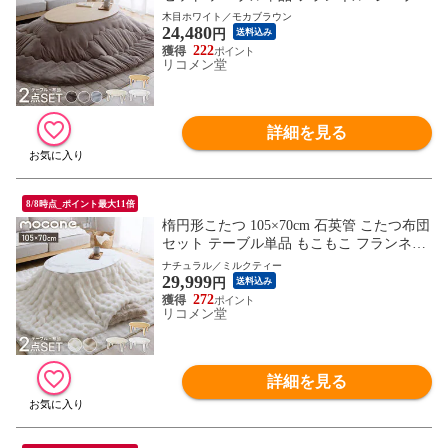
ア こたつテーブル 楕円形 こたつ テーブル
木目ホワイト／モカブラウン
24,480
ヴィンテージ こたつ 掛け布団 センターテ
円
送料込み
ーブル【送料無料】
222
リコメン堂
詳細を見る
8/8時点_ポイント最大11倍
楕円形こたつ 105×70cm 石英管 こたつ布団
セット テーブル単品 もこもこ フランネル
こたつテーブル 楕円形 こたつ テーブル ヴ
ナチュラル／ミルクティー
29,999
ィンテージ こたつ 掛け布団 センターテー
円
送料込み
ブル【送料無料】
272
リコメン堂
詳細を見る