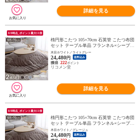
詳細を見る
8/8時点_ポイント最大11倍
楕円形こたつ 105×70cm 石英管 こたつ布団
セット テーブル単品 フランネル×シープボ
ア こたつテーブル 楕円形 こたつ テーブル
木目ホワイト／ライトグレー
24,480
ヴィンテージ こたつ 掛け布団 センターテ
円
送料込み
ーブル【送料無料】
222
リコメン堂
詳細を見る
8/8時点_ポイント最大11倍
楕円形こたつ 105×70cm 石英管 こたつ布団
セット テーブル単品 フランネル×シープボ
ア こたつテーブル 楕円形 こたつ テーブル
木目ホワイト／グレージュ
24,480
ヴィンテージ こたつ 掛け布団 センターテ
円
送料込み