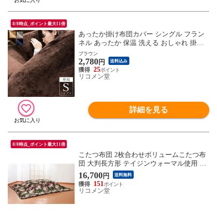
8/8時点_ポイント最大11倍
あったか掛け布団カバー シングル フラン
ネル あったか 保温 洗える おしゃれ 掛け
布団カバー 掛けふとんカバー 掛布団カバ
ブラウン
2,780
ー 布団カバー 掛けカバー 布団 掛カバー
円
送料込み
カバー 【送料無料】
25
リコメン堂
詳細を見る
8/8時点_ポイント最大11倍
こたつ布団 2枚合わせボリュームこたつ布
団 大判長方形 テイジンウォーマル使用 遠
赤綿入り こたつ 布団 2枚合わせ あったか
16,700
円
送料無料
【送料無料】
151
リコメン堂