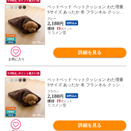
8/8時点_ポイント最大11倍
ペットベッド ペットクッション わた増量
Sサイズ あったか 冬 フランネル クッショ
ン 布団 ペット布団 寝袋 抗菌防臭 低ホル
グレー
2,180
ムアルデヒド 洗えるベッド 犬 猫 ペット
円
送料込み
ベッド おしゃれ 暖かい 保温
19
リコメン堂
詳細を見る
8/8時点_ポイント最大11倍
ペットベッド ペットクッション わた増量
Sサイズ あったか 冬 フランネル クッショ
ン 布団 ペット布団 寝袋 抗菌防臭 低ホル
ブラウン
2,180
ムアルデヒド 洗えるベッド 犬 猫 ペット
円
送料込み
ベッド おしゃれ 暖かい 保温
19
リコメン堂
詳細を見る