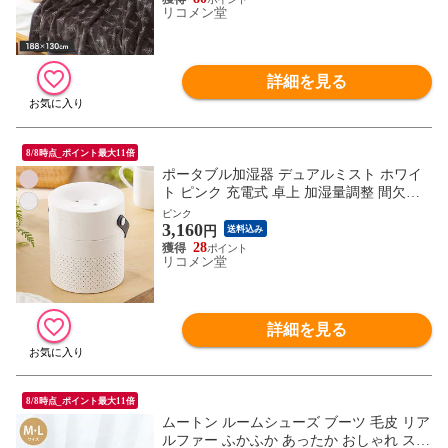
リコメン堂
詳細を見る
8/8時点_ポイント最大11倍
ポータブル加湿器 デュアルミスト ホワイ
ト ピンク 充電式 卓上 加湿量調整 間欠機
能 自動停止機能 LEDライト付き
ピンク
3,160
円
送料込み
28
リコメン堂
詳細を見る
8/8時点_ポイント最大11倍
ムートン ルームシューズ ブーツ 毛皮 リア
ルファー ふかふか あったか おしゃれ スリ