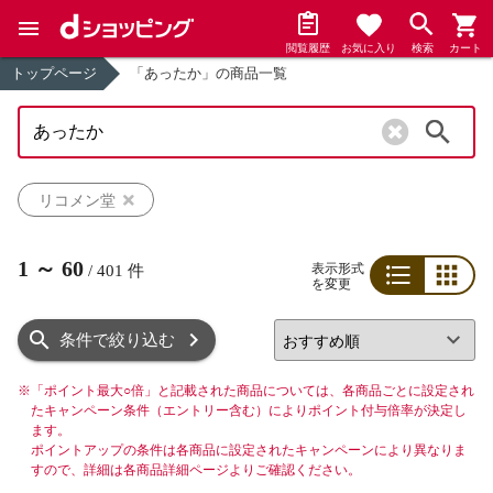
閲覧履歴
お気に入り
検索
カート
トップページ
「あったか」の商品一覧
検索
リコメン堂
1
～
60
表示形式
/
401
件
を変更
リスト
グリッド
条件で絞り込む
※
「ポイント最大○倍」と記載された商品については、各商品ごとに設定され
たキャンペーン条件（エントリー含む）によりポイント付与倍率が決定し
ます。
ポイントアップの条件は各商品に設定されたキャンペーンにより異なりま
すので、詳細は各商品詳細ページよりご確認ください。