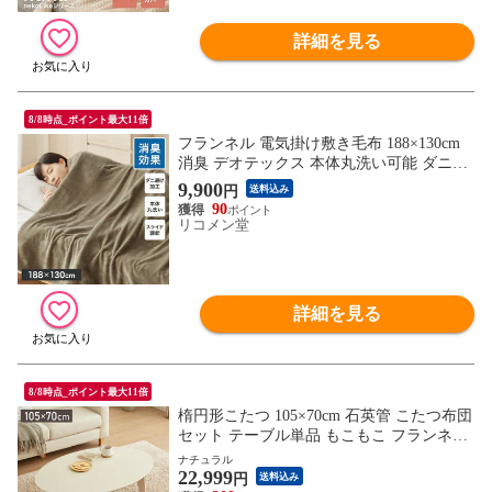
詳細を見る
8/8時点_ポイント最大11倍
フランネル 電気掛け敷き毛布 188×130cm
消臭 デオテックス 本体丸洗い可能 ダニ退
治 スライド調節 室温センサー 電気毛布
9,900
円
送料込み
90
リコメン堂
詳細を見る
8/8時点_ポイント最大11倍
楕円形こたつ 105×70cm 石英管 こたつ布団
セット テーブル単品 もこもこ フランネル
こたつテーブル 楕円形 こたつ テーブル ヴ
ナチュラル
22,999
ィンテージ こたつ 掛け布団 センターテー
円
送料込み