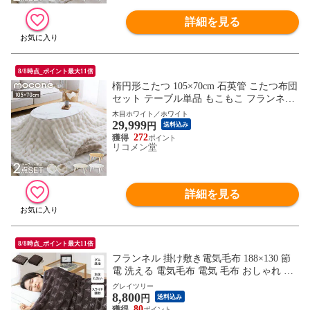
詳細を見る
8/8時点_ポイント最大11倍
楕円形こたつ 105×70cm 石英管 こたつ布団
セット テーブル単品 もこもこ フランネル
こたつテーブル 楕円形 こたつ テーブル ヴ
木目ホワイト／ホワイト
29,999
ィンテージ こたつ 掛け布団 センターテー
円
送料込み
ブル【送料無料】
272
リコメン堂
詳細を見る
8/8時点_ポイント最大11倍
フランネル 掛け敷き電気毛布 188×130 節
電 洗える 電気毛布 電気 毛布 おしゃれ 抗
菌 防臭 防ダニ 本体丸洗い 室温センサー
グレイツリー
8,800
ダニ退治 省エネ 冬 防寒
円
送料込み
80