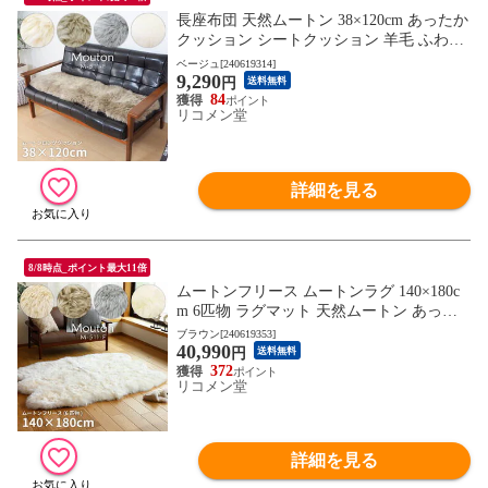
長座布団 天然ムートン 38×120cm あったか
クッション シートクッション 羊毛 ふわふ
わ おしゃれ 北欧 モダン 姫系 カーシート
ベージュ[240619314]
9,290
【送料無料】
円
送料無料
84
リコメン堂
詳細を見る
8/8時点_ポイント最大11倍
ムートンフリース ムートンラグ 140×180c
m 6匹物 ラグマット 天然ムートン あった
か 座布団 羊毛 ふわふわ おしゃれ 北欧
ブラウン[240619353]
40,990
【送料無料】
円
送料無料
372
リコメン堂
詳細を見る