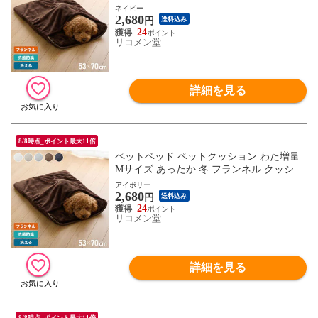
ン 布団 ペット布団 寝袋 抗菌防臭 低ホル
ネイビー
2,680
ムアルデヒド 洗えるベッド 犬 猫 ペット
円
送料込み
ベッド おしゃれ 暖かい 保温
24
リコメン堂
詳細を見る
8/8時点_ポイント最大11倍
ペットベッド ペットクッション わた増量
Mサイズ あったか 冬 フランネル クッショ
ン 布団 ペット布団 寝袋 抗菌防臭 低ホル
アイボリー
2,680
ムアルデヒド 洗えるベッド 犬 猫 ペット
円
送料込み
ベッド おしゃれ 暖かい 保温
24
リコメン堂
詳細を見る
8/8時点_ポイント最大11倍