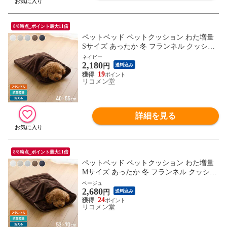
8/8時点_ポイント最大11倍
ペットベッド ペットクッション わた増量
Sサイズ あったか 冬 フランネル クッショ
ン 布団 ペット布団 寝袋 抗菌防臭 低ホル
ネイビー
2,180
ムアルデヒド 洗えるベッド 犬 猫 ペット
円
送料込み
ベッド おしゃれ 暖かい 保温
19
リコメン堂
詳細を見る
8/8時点_ポイント最大11倍
ペットベッド ペットクッション わた増量
Mサイズ あったか 冬 フランネル クッショ
ン 布団 ペット布団 寝袋 抗菌防臭 低ホル
ベージュ
2,680
ムアルデヒド 洗えるベッド 犬 猫 ペット
円
送料込み
ベッド おしゃれ 暖かい 保温
24
リコメン堂