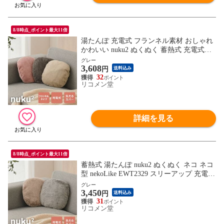
8/8時点_ポイント最大11倍
湯たんぽ 充電式 フランネル素材 おしゃれ
かわいい nuku2 ぬくぬく 蓄熱式 充電式湯
たんぽ 電気湯たんぽ コードレス湯たんぽ
グレー
3,608
エコ 節電 省エネ 電気あんか 繰り返し使え
円
送料込み
る EWT-2162 スリーアップ
32
リコメン堂
詳細を見る
8/8時点_ポイント最大11倍
蓄熱式 湯たんぽ nuku2 ぬくぬく ネコ ネコ
型 nekoLike EWT2329 スリーアップ 充電式
充電式湯たんぽ 電気湯たんぽ コードレス
グレー
3,450
湯たんぽ エコ 充電式エコ湯たんぽ
円
送料込み
31
リコメン堂