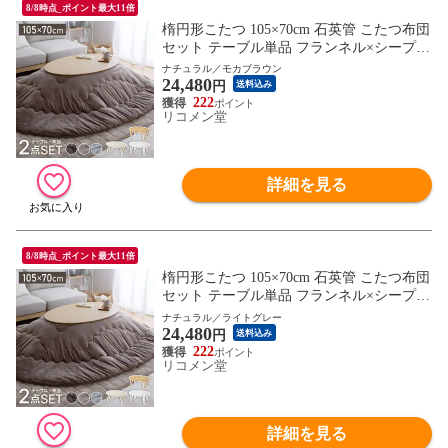
8/8時点_ポイント最大11倍
楕円形こたつ 105×70cm 石英管 こたつ布団
セット テーブル単品 フランネル×シープボ
ア こたつテーブル 楕円形 こたつ テーブル
ナチュラル／モカブラウン
24,480
ヴィンテージ こたつ 掛け布団 センターテ
円
送料込み
ーブル【送料無料】
222
リコメン堂
詳細を見る
8/8時点_ポイント最大11倍
楕円形こたつ 105×70cm 石英管 こたつ布団
セット テーブル単品 フランネル×シープボ
ア こたつテーブル 楕円形 こたつ テーブル
ナチュラル／ライトグレー
24,480
ヴィンテージ こたつ 掛け布団 センターテ
円
送料込み
ーブル【送料無料】
222
リコメン堂
詳細を見る