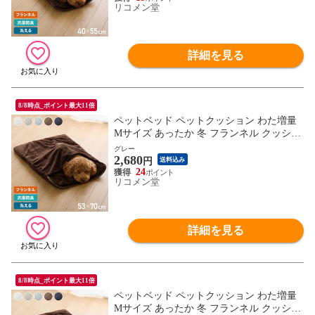
リコメン堂
詳細を見る
8/8時点_ポイント最大11倍
ペットベッド ペットクッション わた増量
Mサイズ あったか 冬 フランネル クッショ
ン 布団 ペット布団 寝袋 抗菌防臭 低ホル
グレー
2,680
ムアルデヒド 洗えるベッド 犬 猫 ペット
円
送料込み
ベッド おしゃれ 暖かい 保温
24
リコメン堂
詳細を見る
8/8時点_ポイント最大11倍
ペットベッド ペットクッション わた増量
Mサイズ あったか 冬 フランネル クッショ