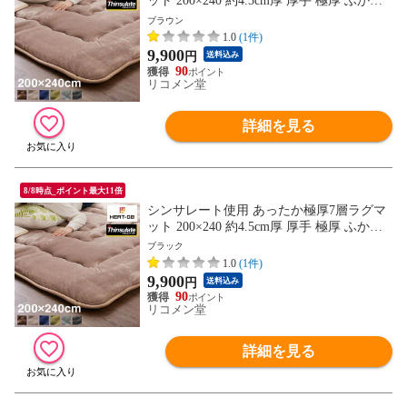
ット 200×240 約4.5cm厚 厚手 極厚 ふかふ
か リビング ラグ ラグマット ホットカーペ
ブラウン
ット対応 絨毯 カーペット あったか シンサ
1.0
(1件)
レート こたつ 敷布団 こたつ敷き布団【送
9,900
円
送料込み
料無料】
90
リコメン堂
詳細を見る
8/8時点_ポイント最大11倍
シンサレート使用 あったか極厚7層ラグマ
ット 200×240 約4.5cm厚 厚手 極厚 ふかふ
か リビング ラグ ラグマット ホットカーペ
ブラック
ット対応 絨毯 カーペット あったか シンサ
1.0
(1件)
レート こたつ 敷布団 こたつ敷き布団【送
9,900
円
送料込み
料無料】
90
リコメン堂
詳細を見る