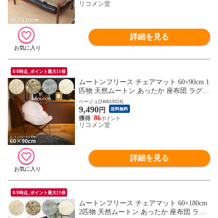
リコメン堂
詳細を見る
8/8時点_ポイント最大11倍
ムートンフリース チェアマット 60×90cm 1
匹物 天然ムートン あったか 座布団 ラグ
羊毛 ふわふわ おしゃれ 北欧 モダン【送料
ベージュ[240619324]
9,490
無料】
円
送料無料
86
リコメン堂
詳細を見る
8/8時点_ポイント最大11倍
ムートンフリース チェアマット 60×180cm
2匹物 天然ムートン あったか 座布団 ラグ