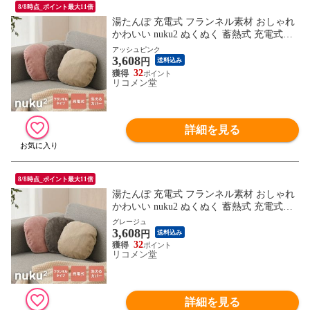
8/8時点_ポイント最大11倍
湯たんぽ 充電式 フランネル素材 おしゃれ
かわいい nuku2 ぬくぬく 蓄熱式 充電式湯
たんぽ 電気湯たんぽ コードレス湯たんぽ
アッシュピンク
3,608
エコ 節電 省エネ 電気あんか 繰り返し使え
円
送料込み
る EWT-2162 スリーアップ
32
リコメン堂
詳細を見る
8/8時点_ポイント最大11倍
湯たんぽ 充電式 フランネル素材 おしゃれ
かわいい nuku2 ぬくぬく 蓄熱式 充電式湯
たんぽ 電気湯たんぽ コードレス湯たんぽ
グレージュ
3,608
エコ 節電 省エネ 電気あんか 繰り返し使え
円
送料込み
る EWT-2162 スリーアップ
32
リコメン堂
詳細を見る