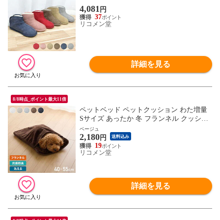
ッパ 天然素材 大人気 室内用 かわいい 淡
4,081
円
い 北欧 韓国インテリア 冬 冬用 ギフト プ
37
レゼント 新生活
リコメン堂
詳細を見る
8/8時点_ポイント最大11倍
ペットベッド ペットクッション わた増量
Sサイズ あったか 冬 フランネル クッショ
ン 布団 ペット布団 寝袋 抗菌防臭 低ホル
ベージュ
2,180
ムアルデヒド 洗えるベッド 犬 猫 ペット
円
送料込み
ベッド おしゃれ 暖かい 保温
19
リコメン堂
詳細を見る