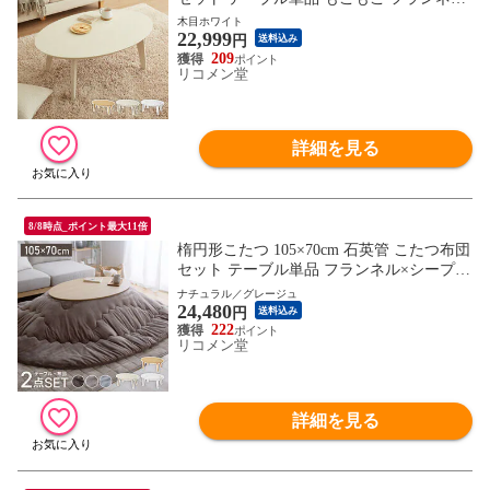
こたつテーブル 楕円形 こたつ テーブル ヴ
木目ホワイト
22,999
ィンテージ こたつ 掛け布団 センターテー
円
送料込み
ブル【送料無料】
209
リコメン堂
詳細を見る
8/8時点_ポイント最大11倍
楕円形こたつ 105×70cm 石英管 こたつ布団
セット テーブル単品 フランネル×シープボ
ア こたつテーブル 楕円形 こたつ テーブル
ナチュラル／グレージュ
24,480
ヴィンテージ こたつ 掛け布団 センターテ
円
送料込み
ーブル【送料無料】
222
リコメン堂
詳細を見る