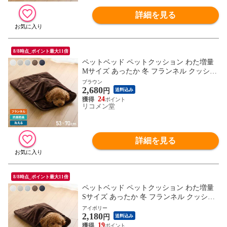
詳細を見る
8/8時点_ポイント最大11倍
ペットベッド ペットクッション わた増量
Mサイズ あったか 冬 フランネル クッショ
ン 布団 ペット布団 寝袋 抗菌防臭 低ホル
ブラウン
2,680
ムアルデヒド 洗えるベッド 犬 猫 ペット
円
送料込み
ベッド おしゃれ 暖かい 保温
24
リコメン堂
詳細を見る
8/8時点_ポイント最大11倍
ペットベッド ペットクッション わた増量
Sサイズ あったか 冬 フランネル クッショ
ン 布団 ペット布団 寝袋 抗菌防臭 低ホル
アイボリー
2,180
ムアルデヒド 洗えるベッド 犬 猫 ペット
円
送料込み
ベッド おしゃれ 暖かい 保温
19