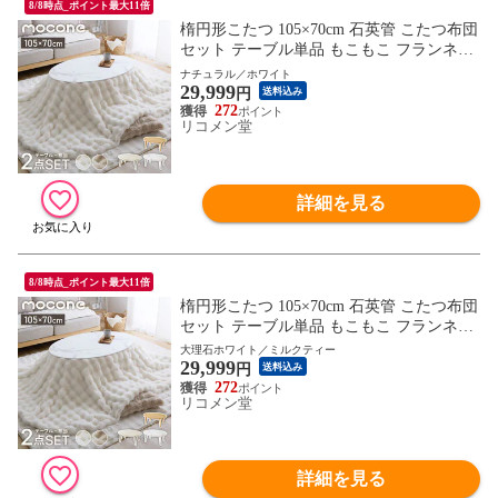
8/8時点_ポイント最大11倍
楕円形こたつ 105×70cm 石英管 こたつ布団
セット テーブル単品 もこもこ フランネル
こたつテーブル 楕円形 こたつ テーブル ヴ
ナチュラル／ホワイト
29,999
ィンテージ こたつ 掛け布団 センターテー
円
送料込み
ブル【送料無料】
272
リコメン堂
詳細を見る
8/8時点_ポイント最大11倍
楕円形こたつ 105×70cm 石英管 こたつ布団
セット テーブル単品 もこもこ フランネル
こたつテーブル 楕円形 こたつ テーブル ヴ
大理石ホワイト／ミルクティー
29,999
ィンテージ こたつ 掛け布団 センターテー
円
送料込み
ブル【送料無料】
272
リコメン堂
詳細を見る