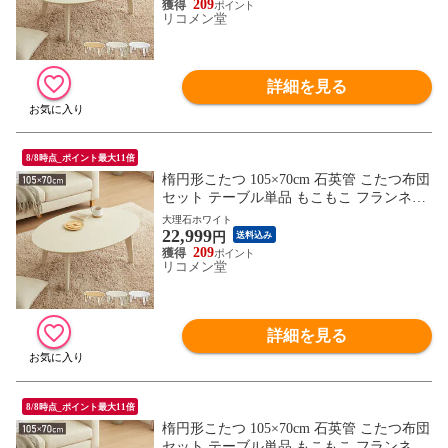
ブル【送料無料】
209
リコメン堂
詳細を見る
8/8時点_ポイント最大11倍
楕円形こたつ 105×70cm 石英管 こたつ布団
セット テーブル単品 もこもこ フランネル
こたつテーブル 楕円形 こたつ テーブル ヴ
大理石ホワイト
22,999
ィンテージ こたつ 掛け布団 センターテー
円
送料込み
ブル【送料無料】
209
リコメン堂
詳細を見る
8/8時点_ポイント最大11倍
楕円形こたつ 105×70cm 石英管 こたつ布団
セット テーブル単品 もこもこ フランネル