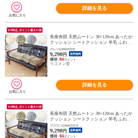
詳細を見る
8/8時点_ポイント最大11倍
長座布団 天然ムートン 38×120cm あったか
クッション シートクッション 羊毛 ふわふ
わ おしゃれ 北欧 モダン 姫系 カーシート
グレー[240619319]
9,290
【送料無料】
円
送料無料
84
リコメン堂
詳細を見る
8/8時点_ポイント最大11倍
長座布団 天然ムートン 38×120cm あったか
クッション シートクッション 羊毛 ふわふ
わ おしゃれ 北欧 モダン 姫系 カーシート
ブラウン[240619313]
9,290
【送料無料】
円
送料無料
84