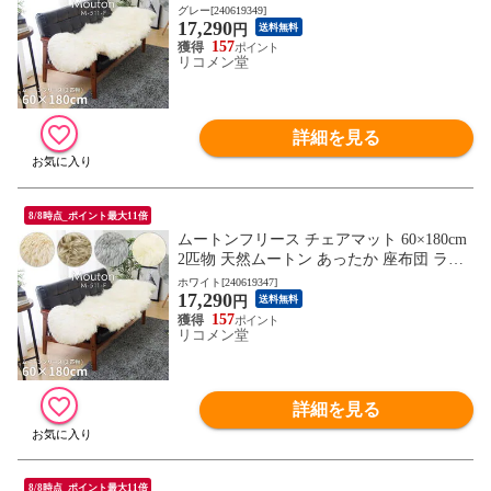
羊毛 ふわふわ おしゃれ 北欧 モダン【送料
グレー[240619349]
17,290
無料】
円
送料無料
157
リコメン堂
詳細を見る
8/8時点_ポイント最大11倍
ムートンフリース チェアマット 60×180cm
2匹物 天然ムートン あったか 座布団 ラグ
羊毛 ふわふわ おしゃれ 北欧 モダン【送料
ホワイト[240619347]
17,290
無料】
円
送料無料
157
リコメン堂
詳細を見る
8/8時点_ポイント最大11倍