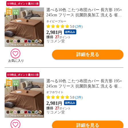
8/8時点_ポイント最大11倍
選べる10色 こたつ布団カバー 長方形 195×
245cm フリース 抗菌防臭加工 洗える 省ス
ペース こたつ カバー 掛け布団 北欧 おし
ネイビーブルー
ゃれ シンプル あったか【送料無料】
5.0
(2件)
2,981
円
送料込み
27
リコメン堂
詳細を見る
8/8時点_ポイント最大11倍
選べる10色 こたつ布団カバー 長方形 195×
245cm フリース 抗菌防臭加工 洗える 省ス
ペース こたつ カバー 掛け布団 北欧 おし
オフホワイト
ゃれ シンプル あったか【送料無料】
5.0
(2件)
2,981
円
送料込み
27
リコメン堂
詳細を見る