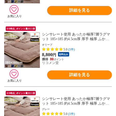
詳細を見る
8/8時点_ポイント最大11倍
シンサレート使用 あったか極厚7層ラグマ
ット 185×185 約4.5cm厚 厚手 極厚 ふかふ
か リビング ラグ ラグマット 絨毯 ホット
オリーブ
カーペット対応 カーペット あったか シン
5.0
(1件)
サレート こたつ 敷布団 こたつ敷き布団
8,800
円
送料込み
【送料無料】
80
リコメン堂
詳細を見る
8/8時点_ポイント最大11倍
シンサレート使用 あったか極厚7層ラグマ
ット 185×185 約4.5cm厚 厚手 極厚 ふかふ
か リビング ラグ ラグマット 絨毯 ホット
グレー
カーペット対応 カーペット あったか シン
5.0
(1件)